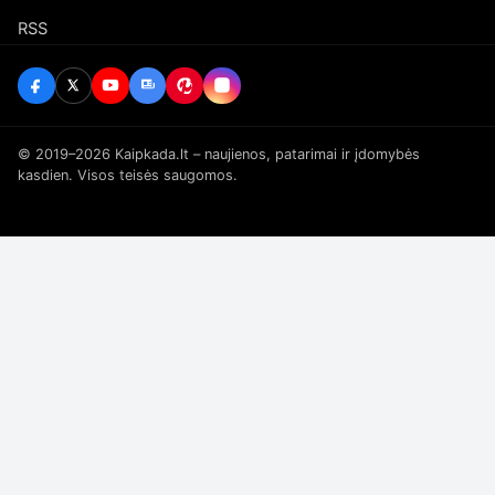
RSS
© 2019–2026 Kaipkada.lt – naujienos, patarimai ir įdomybės
kasdien. Visos teisės saugomos.