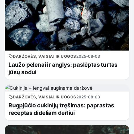
DARŽOVĖS, VAISIAI IR UOGOS
2025-08-03
Laužo pelenai ir anglys: paslėptas turtas
jūsų sodui
DARŽOVĖS, VAISIAI IR UOGOS
2025-08-03
Rugpjūčio cukinijų tręšimas: paprastas
receptas dideliam derliui