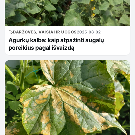
DARŽOVĖS, VAISIAI IR UOGOS
2025-08-02
Agurkų kalba: kaip atpažinti augalų
poreikius pagal išvaizdą