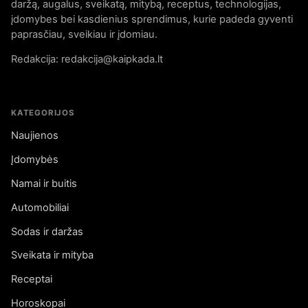
daržą, augalus, sveikatą, mitybą, receptus, technologijas,
įdomybes bei kasdienius sprendimus, kurie padeda gyventi
paprasčiau, sveikiau ir įdomiau.
Redakcija: redakcija@kaipkada.lt
KATEGORIJOS
Naujienos
Įdomybės
Namai ir buitis
Automobiliai
Sodas ir daržas
Sveikata ir mityba
Receptai
Horoskopai