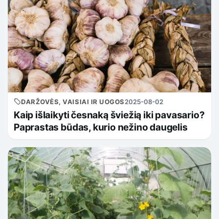
DARŽOVĖS, VAISIAI IR UOGOS
2025-08-02
Kaip išlaikyti česnaką šviežią iki pavasario?
Paprastas būdas, kurio nežino daugelis