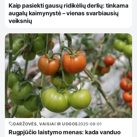
Kaip pasiekti gausų ridikėlių derlių: tinkama
augalų kaimynystė – vienas svarbiausių
veiksnių
DARŽOVĖS, VAISIAI IR UOGOS
2025-08-01
Rugpjūčio laistymo menas: kada vanduo