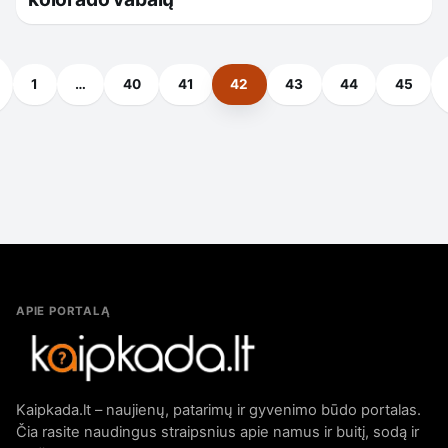
1
…
40
41
42
43
44
45
APIE PORTALĄ
Kaipkada.lt – naujienų, patarimų ir gyvenimo būdo portalas.
Čia rasite naudingus straipsnius apie namus ir buitį, sodą ir