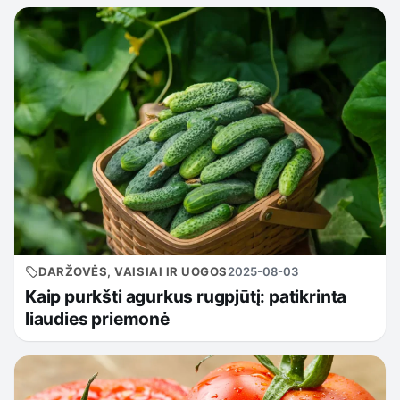
DARŽOVĖS, VAISIAI IR UOGOS
2025-08-03
Kaip purkšti agurkus rugpjūtį: patikrinta
liaudies priemonė