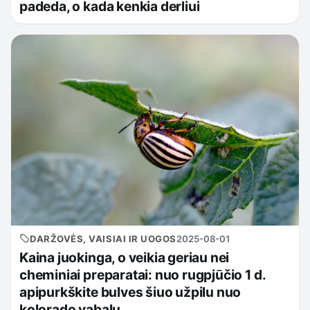
padeda, o kada kenkia derliui
DARŽOVĖS, VAISIAI IR UOGOS
2025-08-01
Kaina juokinga, o veikia geriau nei
cheminiai preparatai: nuo rugpjūčio 1 d.
apipurkškite bulves šiuo užpilu nuo
kolorado vabalų