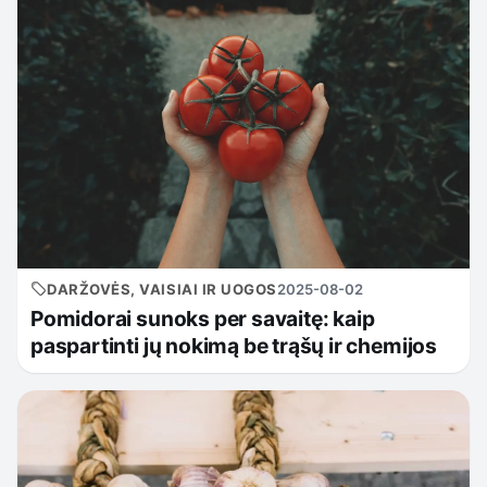
DARŽOVĖS, VAISIAI IR UOGOS
2025-08-02
Pomidorai sunoks per savaitę: kaip
paspartinti jų nokimą be trąšų ir chemijos