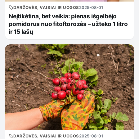
DARŽOVĖS, VAISIAI IR UOGOS
2025-08-01
Neįtikėtina, bet veikia: pienas išgelbėjo
pomidorus nuo fitoftorozės – užteko 1 litro
ir 15 lašų
DARŽOVĖS, VAISIAI IR UOGOS
2025-08-01