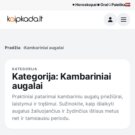
Horoskopai
Orai
Paieška
Meniu
Pradžia
Kambariniai augalai
KATEGORIJA
Kategorija:
Kambariniai
augalai
Praktiniai patarimai kambariniu augalų priežiūrai,
laistymui ir tręšimui. Sužinokite, kaip išlaikyti
augalus žaliuojančius ir žydinčius ištisus metus
net ir tamsiausiu periodu.