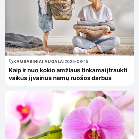
KAMBARINIAI AUGALAI
2025-08-15
Kaip ir nuo kokio amžiaus tinkamai įtraukti
vaikus į įvairius namų ruošos darbus