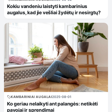
Kokiu vandeniu laistyti kambarinius
augalus, kad jie vešliai žydėtų ir nesirgtų?
KAMBARINIAI AUGALAI
2025-08-01
Ko geriau nelaikyti ant palangės: netikėti
pavojai ir sprendimai