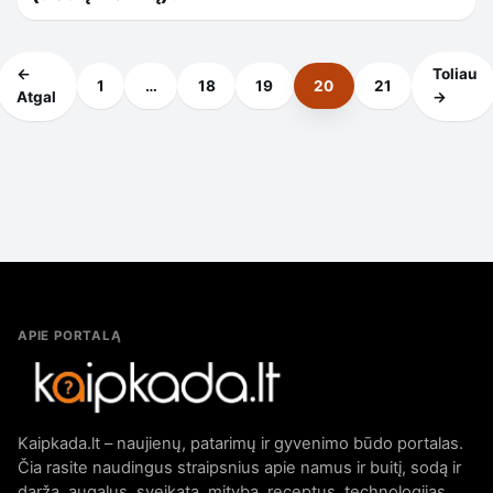
←
Toliau
1
…
18
19
20
21
Atgal
→
APIE PORTALĄ
Kaipkada.lt – naujienų, patarimų ir gyvenimo būdo portalas.
Čia rasite naudingus straipsnius apie namus ir buitį, sodą ir
daržą, augalus, sveikatą, mitybą, receptus, technologijas,