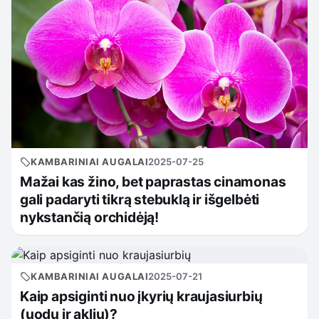
KAMBARINIAI AUGALAI
2025-07-25
Mažai kas žino, bet paprastas cinamonas
gali padaryti tikrą stebuklą ir išgelbėti
nykstančią orchidėją!
KAMBARINIAI AUGALAI
2025-07-21
Kaip apsiginti nuo įkyrių kraujasiurbių
(uodų ir aklių)?