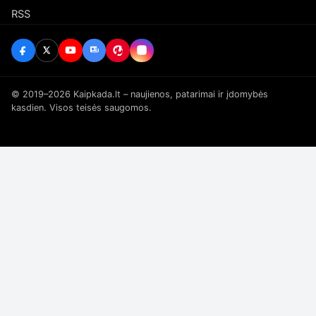
RSS
© 2019–2026 Kaipkada.lt – naujienos, patarimai ir įdomybės
kasdien. Visos teisės saugomos.