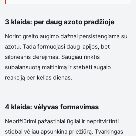
3 klaida: per daug azoto pradžioje
Norint greito augimo dažnai persistengiama su
azotu. Tada formuojasi daug lapijos, bet
silpnesnis derėjimas. Saugiau rinktis
subalansuotą maitinimą ir stebėti augalo
reakciją per kelias dienas.
4 klaida: vėlyvas formavimas
Neprižiūrimi pažastiniai ūgliai ir nepritvirtinti
stiebai vėliau apsunkina priežiūrą. Tvarkingas