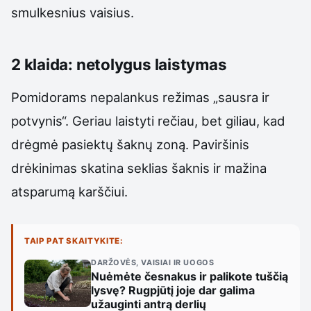
smulkesnius vaisius.
2 klaida: netolygus laistymas
Pomidorams nepalankus režimas „sausra ir
potvynis“. Geriau laistyti rečiau, bet giliau, kad
drėgmė pasiektų šaknų zoną. Paviršinis
drėkinimas skatina seklias šaknis ir mažina
atsparumą karščiui.
TAIP PAT SKAITYKITE:
DARŽOVĖS, VAISIAI IR UOGOS
Nuėmėte česnakus ir palikote tuščią
lysvę? Rugpjūtį joje dar galima
užauginti antrą derlių