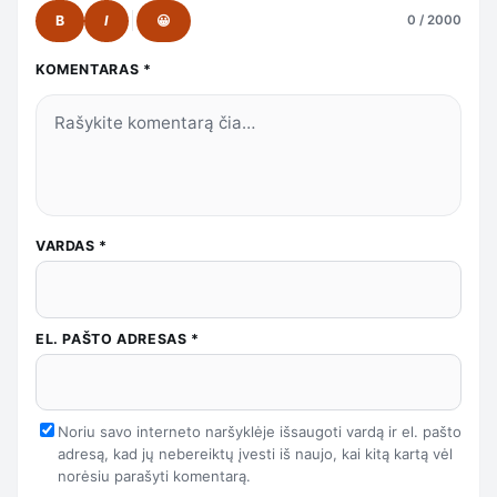
B
I
😀
0 / 2000
KOMENTARAS
*
VARDAS
*
EL. PAŠTO ADRESAS
*
Noriu savo interneto naršyklėje išsaugoti vardą ir el. pašto
adresą, kad jų nebereiktų įvesti iš naujo, kai kitą kartą vėl
norėsiu parašyti komentarą.