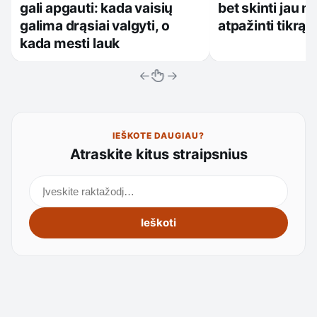
gali apgauti: kada vaisių
bet skinti jau no
galima drąsiai valgyti, o
atpažinti tikrą 
kada mesti lauk
←
→
IEŠKOTE DAUGIAU?
Atraskite kitus straipsnius
Ieškoti straipsnių
Ieškoti