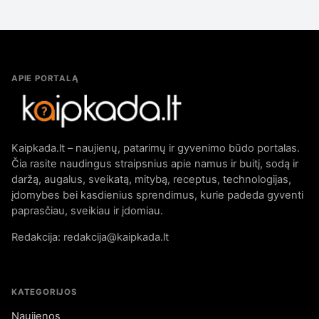
APIE PORTALĄ
Kaipkada.lt – naujienų, patarimų ir gyvenimo būdo portalas.
Čia rasite naudingus straipsnius apie namus ir buitį, sodą ir
daržą, augalus, sveikatą, mitybą, receptus, technologijas,
įdomybes bei kasdienius sprendimus, kurie padeda gyventi
paprasčiau, sveikiau ir įdomiau.
Redakcija: redakcija@kaipkada.lt
KATEGORIJOS
Naujienos