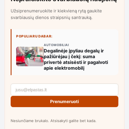
Užsiprenumeruokite ir kiekvieną rytą gaukite
svarbiausių dienos straipsnių santrauką.
POPULIARU DABAR:
AUTOMOBILIAI
Degalinėje įpyliau degalų ir
pažiūrėjau į čekį: suma
privertė atsisėsti ir pagalvoti
apie elektromobilį
Prenumeruoti
Nesiunčiame brukalo. Atsisakyti galite bet kada.