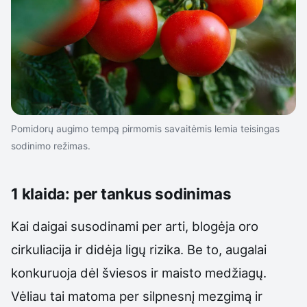
Pomidorų augimo tempą pirmomis savaitėmis lemia teisingas
sodinimo režimas.
1 klaida: per tankus sodinimas
Kai daigai susodinami per arti, blogėja oro
cirkuliacija ir didėja ligų rizika. Be to, augalai
konkuruoja dėl šviesos ir maisto medžiagų.
Vėliau tai matoma per silpnesnį mezgimą ir