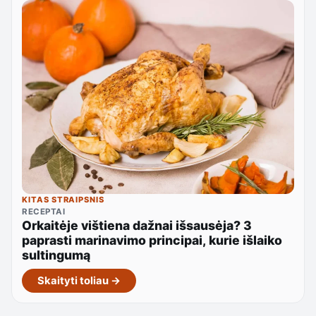
KITAS STRAIPSNIS
RECEPTAI
Orkaitėje vištiena dažnai išsausėja? 3
paprasti marinavimo principai, kurie išlaiko
sultingumą
Skaityti toliau →