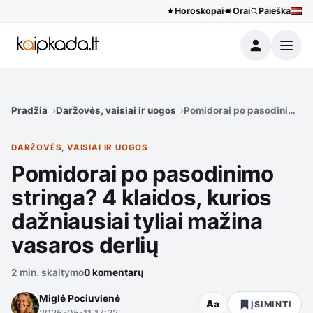
Horoskopai
Orai
Paieška
Meniu
Pradžia
Daržovės, vaisiai ir uogos
Pomidorai po pasodinimo str
DARŽOVĖS, VAISIAI IR UOGOS
Pomidorai po pasodinimo
stringa? 4 klaidos, kurios
dažniausiai tyliai mažina
vasaros derlių
2 min. skaitymo
0 komentarų
Miglė Pociuvienė
Aa
ĮSIMINTI
2026-05-11 17:22