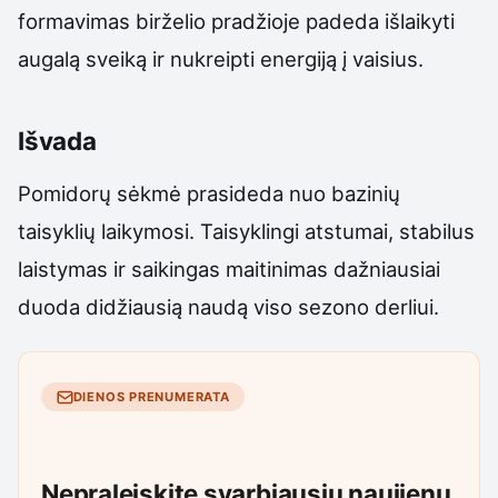
formavimas birželio pradžioje padeda išlaikyti
augalą sveiką ir nukreipti energiją į vaisius.
Išvada
Pomidorų sėkmė prasideda nuo bazinių
taisyklių laikymosi. Taisyklingi atstumai, stabilus
laistymas ir saikingas maitinimas dažniausiai
duoda didžiausią naudą viso sezono derliui.
DIENOS PRENUMERATA
Nepraleiskite svarbiausių naujienų