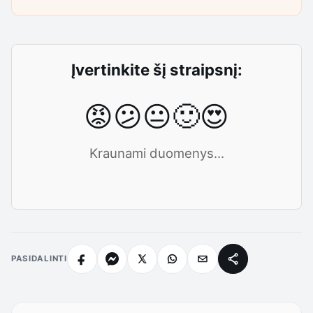
Įvertinkite šį straipsnį:
😡
😕
😐
🙂
😍
Kraunami duomenys...
PASIDALINTI