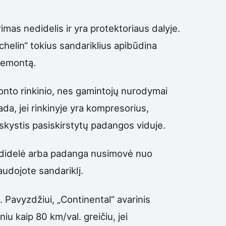
mas nedidelis ir yra protektoriaus dalyje.
chelin“ tokius sandariklius apibūdina
 remontą.
monto rinkinio, nes gamintojų nurodymai
tada, jei rinkinyje yra kompresorius,
ad skystis pasiskirstytų padangos viduje.
lė didelė arba padanga nusimovė nuo
naudojote sandariklį.
u. Pavyzdžiui, „Continental“ avarinis
iu kaip 80 km/val. greičiu, jei