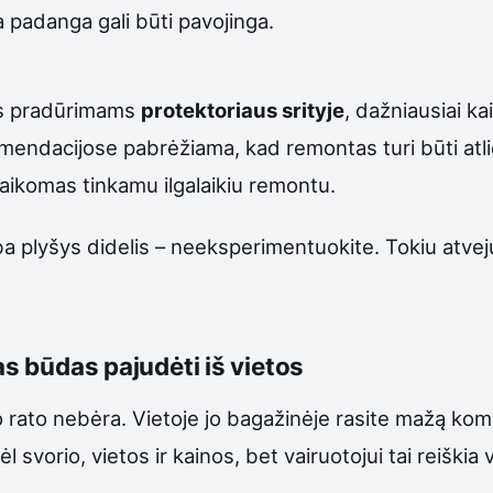
a padanga gali būti pavojinga.
ems pradūrimams
protektoriaus srityje
, dažniausiai ka
ndacijose pabrėžiama, kad remontas turi būti atliek
 laikomas tinkamu ilgalaikiu remontu.
a plyšys didelis – neeksperimentuokite. Tokiu atveju 
as būdas pajudėti iš vietos
 rato nebėra. Vietoje jo bagažinėje rasite mažą komp
 svorio, vietos ir kainos, bet vairuotojui tai reiškia 