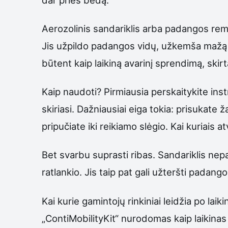
Aerozolinis sandariklis arba padangos remo
Jis užpildo padangos vidų, užkemša mažą sky
būtent kaip laikiną avarinį sprendimą, skirtą
Kaip naudoti? Pirmiausia perskaitykite ins
skiriasi. Dažniausiai eiga tokia: prisukate ž
pripučiate iki reikiamo slėgio. Kai kuriais 
Bet svarbu suprasti ribas. Sandariklis ne
ratlankio. Jis taip pat gali užteršti padang
Kai kurie gamintojų rinkiniai leidžia po lai
„ContiMobilityKit“ nurodomas kaip laikinas 