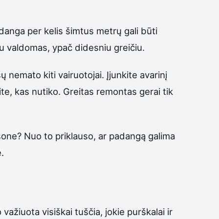
adanga per kelis šimtus metrų gali būti
au valdomas, ypač didesniu greičiu.
ų nemato kiti vairuotojai. Įjunkite avarinį
kite, kas nutiko. Greitas remontas gerai tik
 šone? Nuo to priklauso, ar padangą galima
.
iuota visiškai tuščia, jokie purškalai ir