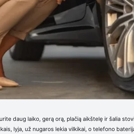
ite daug laiko, gerą orą, plačią aikštelę ir šalia sto
kais, lyja, už nugaros lekia vilkikai, o telefono bateri