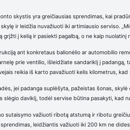
nto skystis yra greičiausias sprendimas, kai pradūri
lę ir leidžia nuvažiuoti iki artimiausio serviso. „Mi
 grįžti į kelią ir pasiekti pagalbą, o ne kaip nuolatinį
trukciją ant konkretaus balionėlio ar automobilio re
arnelę prie ventilio, išleidžiate sandariklį į padangą, 
atvejais reikia iš karto pavažiuoti kelis kilometrus, k
padės, jei padanga suplėšyta, pažeistas šonas, sky
os slėgio daviklį, todėl servise būtina pasakyti, kad 
kino sutaisymo važiuoti ribotą atstumą ir ribotu greiči
sprendimas, leidžiantis važiuoti iki 200 km ne didesn