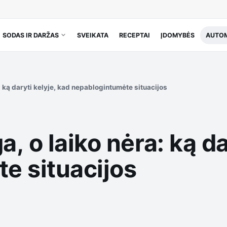
SODAS IR DARŽAS
SVEIKATA
RECEPTAI
ĮDOMYBĖS
AUTOM
 ką daryti kelyje, kad nepablogintumėte situacijos
, o laiko nėra: ką da
e situacijos