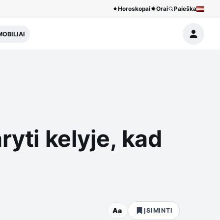
Horoskopai
Orai
Paieška
OBILIAI
ryti kelyje, kad
Aa
ĮSIMINTI