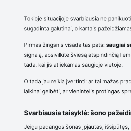
Tokioje situacijoje svarbiausia ne panikuot
sugadinta galutinai, o kartais pažeidžiama
Pirmas žingsnis visada tas pats:
saugiai s
signalą, apsivilkite šviesą atspindinčią lie
tada, kai jis atliekamas saugioje vietoje.
O tada jau reikia įvertinti: ar tai mažas 
laikinai gelbėti, ar vienintelis protingas s
Svarbiausia taisyklė: šono pažeidi
Jeigu padangos šonas įpjautas, išsipūtęs, 