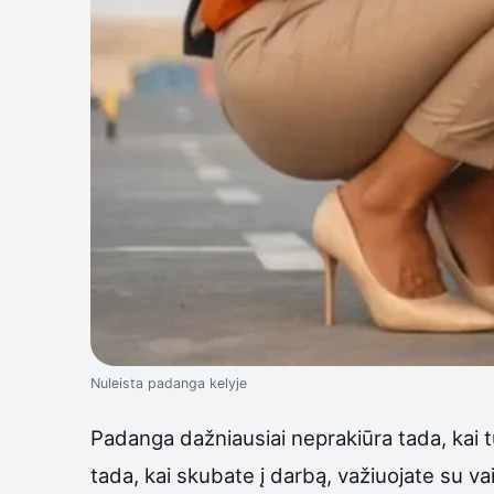
Nuleista padanga kelyje
Padanga dažniausiai neprakiūra tada, kai tur
tada, kai skubate į darbą, važiuojate su vai