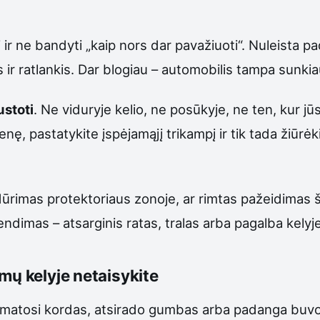
i ir ne bandyti „kaip nors dar pavažiuoti“. Nuleista p
s ir ratlankis. Dar blogiau – automobilis tampa sunki
ustoti
. Ne viduryje kelio, ne posūkyje, ne ten, kur jūs
menę, pastatykite įspėjamąjį trikampį ir tik tada žiūrė
pradūrimas protektoriaus zonoje, ar rimtas pažeidimas
prendimas – atsarginis ratas, tralas arba pagalba kelyje
mų kelyje netaisykite
matosi kordas, atsirado gumbas arba padanga buvo važ