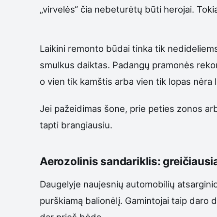
„virvelės“ čia nebeturėtų būti herojai. Toki
Laikini remonto būdai tinka tik nedideli
smulkus daiktas. Padangų pramonės rekome
o vien tik kamštis arba vien tik lopas nėra
Jei pažeidimas šone, prie peties zonos arb
tapti brangiausiu.
Aerozolinis sandariklis: greičiausi
Daugelyje naujesnių automobilių atsarginio
purškiamą balionėlį. Gamintojai taip daro dėl
dar prieš bėdą.