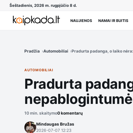
Šeštadienis, 2026 m. rugpjūčio 8 d.
NAUJIENOS
NAMAI IR BUITIS
Pradžia
Automobiliai
Pradurta padanga, o laiko nėra:
AUTOMOBILIAI
Pradurta padanga
nepablogintumėt
10 min. skaitymo
0 komentarų
Mindaugas Bružas
2026-07-07 12:23