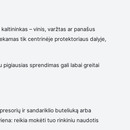
i kaltininkas – vinis, varžtas ar panašus
amas tik centrinėje protektoriaus dalyje,
pigiausias sprendimas gali labai greitai
resorių ir sandariklio buteliuką arba
viena: reikia mokėti tuo rinkiniu naudotis