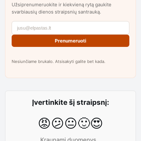
Užsiprenumeruokite ir kiekvieną rytą gaukite
svarbiausių dienos straipsnių santrauką.
Prenumeruoti
Nesiunčiame brukalo. Atsisakyti galite bet kada.
Įvertinkite šį straipsnį:
😡
😕
😐
🙂
😍
Kraunami duomenys...