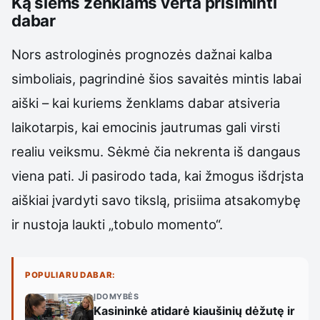
Ką šiems ženklams verta prisiminti
dabar
Nors astrologinės prognozės dažnai kalba
simboliais, pagrindinė šios savaitės mintis labai
aiški – kai kuriems ženklams dabar atsiveria
laikotarpis, kai emocinis jautrumas gali virsti
realiu veiksmu. Sėkmė čia nekrenta iš dangaus
viena pati. Ji pasirodo tada, kai žmogus išdrįsta
aiškiai įvardyti savo tikslą, prisiima atsakomybę
ir nustoja laukti „tobulo momento“.
POPULIARU DABAR:
ĮDOMYBĖS
Kasininkė atidarė kiaušinių dėžutę ir