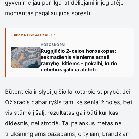
gyvenime jau per ilgai atidėliojami ir jog atėjo
momentas pagaliau juos spręsti.
TAIP PAT SKAITYKITE:
HOROSKOPAI
Rugpjūčio 2-osios horoskopas:
sekmadienis vieniems atneš
ramybę, kitiems – pokalbį, kurio
nebebus galima atidėti
Būtent čia ir slypi jų šio laikotarpio stiprybė. Jei
Ožiaragis dabar ryšis tam, ką seniai žinojęs, bet
vis stūmė į šalį, rezultatas gali būti kur kas
didesnis, nei atrodė. Tai palankus metas ne
triukšmingiems pažadams, o tyliam, brandžiam