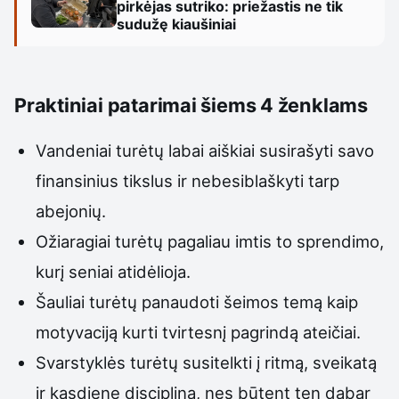
pirkėjas sutriko: priežastis ne tik
sudužę kiaušiniai
Praktiniai patarimai šiems 4 ženklams
Vandeniai turėtų labai aiškiai susirašyti savo
finansinius tikslus ir nebesiblaškyti tarp
abejonių.
Ožiaragiai turėtų pagaliau imtis to sprendimo,
kurį seniai atidėlioja.
Šauliai turėtų panaudoti šeimos temą kaip
motyvaciją kurti tvirtesnį pagrindą ateičiai.
Svarstyklės turėtų susitelkti į ritmą, sveikatą
ir kasdienę discipliną, nes būtent ten dabar