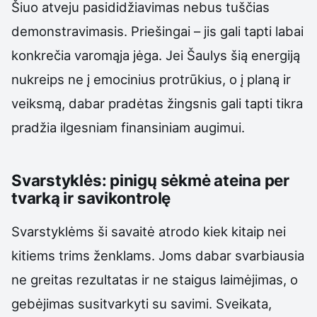
Šiuo atveju pasididžiavimas nebus tuščias
demonstravimasis. Priešingai – jis gali tapti labai
konkrečia varomąja jėga. Jei Šaulys šią energiją
nukreips ne į emocinius protrūkius, o į planą ir
veiksmą, dabar pradėtas žingsnis gali tapti tikra
pradžia ilgesniam finansiniam augimui.
Svarstyklės: pinigų sėkmė ateina per
tvarką ir savikontrolę
Svarstyklėms ši savaitė atrodo kiek kitaip nei
kitiems trims ženklams. Joms dabar svarbiausia
ne greitas rezultatas ir ne staigus laimėjimas, o
gebėjimas susitvarkyti su savimi. Sveikata,