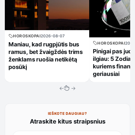
HOROSKOPAI
2026-08-07
HOROSKOPAI
2026
Maniau, kad rugpjūtis bus
Pinigai pas juo
ramus, bet žvaigždės trims
ilgiau: 5 Zodiak
ženklams ruošia netikėtą
kuriems finansi
posūkį
geriausiai
←
→
IEŠKOTE DAUGIAU?
Atraskite kitus straipsnius
Ieškoti straipsnių