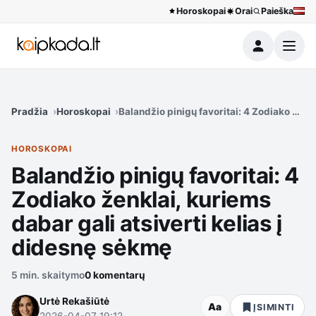
Horoskopai
Orai
Paieška
Meniu
Pradžia
Horoskopai
Balandžio pinigų favoritai: 4 Zodiako ženk
HOROSKOPAI
Balandžio pinigų favoritai: 4
Zodiako ženklai, kuriems
dabar gali atsiverti kelias į
didesnę sėkmę
5 min. skaitymo
0 komentarų
Urtė Rekašiūtė
Aa
ĮSIMINTI
2026-04-07 19:12