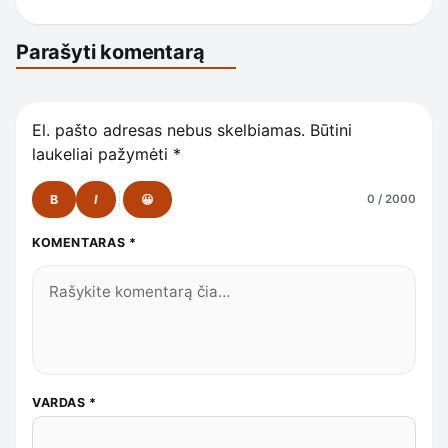
Parašyti komentarą
El. pašto adresas nebus skelbiamas.
Būtini
laukeliai pažymėti
*
B
I
😀
0 / 2000
KOMENTARAS
*
VARDAS
*