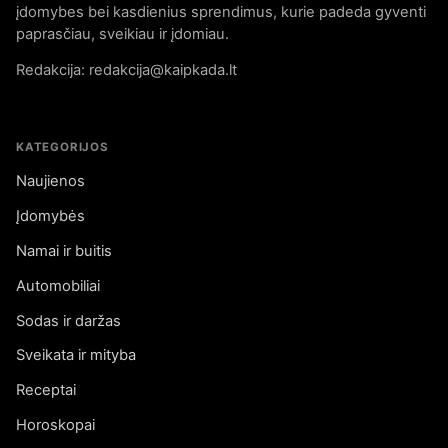
įdomybes bei kasdienius sprendimus, kurie padeda gyventi
paprasčiau, sveikiau ir įdomiau.
Redakcija: redakcija@kaipkada.lt
KATEGORIJOS
Naujienos
Įdomybės
Namai ir buitis
Automobiliai
Sodas ir daržas
Sveikata ir mityba
Receptai
Horoskopai