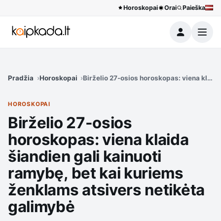
Horoskopai
Orai
Paieška
Meniu
Pradžia
Horoskopai
Birželio 27-osios horoskopas: viena klaid
HOROSKOPAI
Birželio 27-osios
horoskopas: viena klaida
šiandien gali kainuoti
ramybę, bet kai kuriems
ženklams atsivers netikėta
galimybė