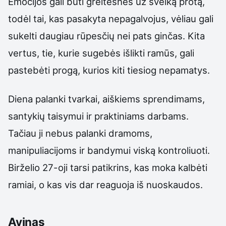
Emocijos gali būti greitesnės už sveiką protą,
todėl tai, kas pasakyta nepagalvojus, vėliau gali
sukelti daugiau rūpesčių nei pats ginčas. Kita
vertus, tie, kurie sugebės išlikti ramūs, gali
pastebėti progą, kurios kiti tiesiog nepamatys.
Diena palanki tvarkai, aiškiems sprendimams,
santykių taisymui ir praktiniams darbams.
Tačiau ji nebus palanki dramoms,
manipuliacijoms ir bandymui viską kontroliuoti.
Birželio 27-oji tarsi patikrins, kas moka kalbėti
ramiai, o kas vis dar reaguoja iš nuoskaudos.
Avinas