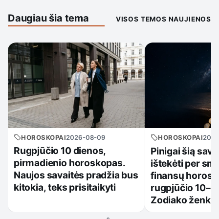
Daugiau šia tema
VISOS TEMOS NAUJIENOS
HOROSKOPAI
2026-08-09
HOROSKOPAI
2026
Rugpjūčio 10 dienos,
Pinigai šią savai
pirmadienio horoskopas.
ištekėti per s
Naujos savaitės pradžia bus
finansų horos
kitokia, teks prisitaikyti
rugpjūčio 10–16
Zodiako ženkl