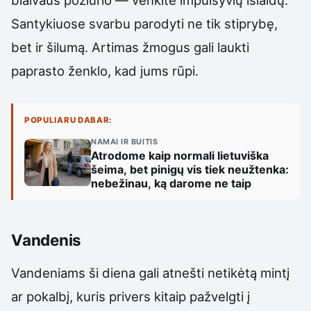
blaivaus požiūrio — venkite impulsyvių išlaidų.
Santykiuose svarbu parodyti ne tik stiprybę,
bet ir šilumą. Artimas žmogus gali laukti
paprasto ženklo, kad jums rūpi.
POPULIARU DABAR:
NAMAI IR BUITIS
Atrodome kaip normali lietuviška
šeima, bet pinigų vis tiek neužtenka:
nebežinau, ką darome ne taip
Vandenis
Vandeniams ši diena gali atnešti netikėtą mintį
ar pokalbį, kuris privers kitaip pažvelgti į