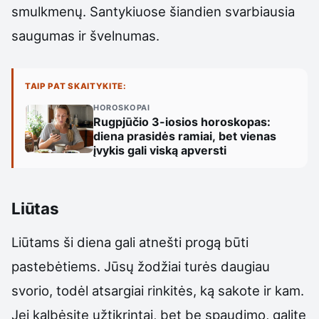
smulkmenų. Santykiuose šiandien svarbiausia
saugumas ir švelnumas.
TAIP PAT SKAITYKITE:
HOROSKOPAI
Rugpjūčio 3-iosios horoskopas:
diena prasidės ramiai, bet vienas
įvykis gali viską apversti
Liūtas
Liūtams ši diena gali atnešti progą būti
pastebėtiems. Jūsų žodžiai turės daugiau
svorio, todėl atsargiai rinkitės, ką sakote ir kam.
Jei kalbėsite užtikrintai, bet be spaudimo, galite