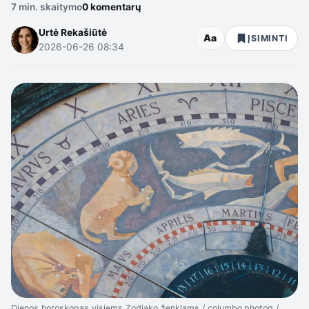
7 min. skaitymo
0 komentarų
Urtė Rekašiūtė
Aa
ĮSIMINTI
2026-06-26 08:34
Dienos horoskopas visiems Zodiako ženklams / columbo.photog /