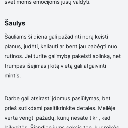
svetimoms emocijoms jūsų valdyti.
Šaulys
Šauliams ši diena gali pažadinti norą keisti
planus, judėti, keliauti ar bent jau pabėgti nuo
rutinos. Jei turite galimybę pakeisti aplinką, net
trumpas išėjimas į kitą vietą gali atgaivinti
mintis.
Darbe gali atsirasti įdomus pasiūlymas, bet
prieš sutikdami pasitikrinkite detales. Meilėje
verta vengti pažadų, kurių nesate tikri, kad
laikysitės. Šiandien jums seksis ten, kur reikės