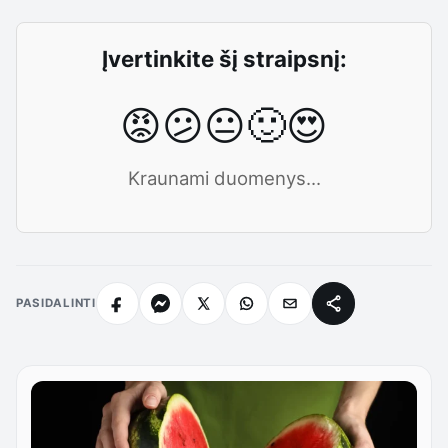
Įvertinkite šį straipsnį:
😡
😕
😐
🙂
😍
Kraunami duomenys...
PASIDALINTI