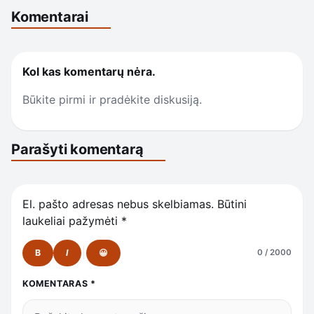
Komentarai
Kol kas komentarų nėra.
Būkite pirmi ir pradėkite diskusiją.
Parašyti komentarą
El. pašto adresas nebus skelbiamas.
Būtini
laukeliai pažymėti
*
B
I
😀
0 / 2000
KOMENTARAS
*