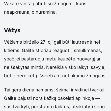
Vakare verta pabūti su žmogumi, kuris
neapkrauna, o nuramina.
Vėžys
Vėžiams birželio 27-oji gali būti jautresnė nei
kitiems. Galite stipriau reaguoti į smulkmenas,
ypač jei pastaruoju metu kaupėte nuovargį ar
neišsakytas mintis. Nereikia visko laikyti savyje,
bet ir nereikėtų išsilieti ant netinkamo žmogaus.
Tai gera diena namams, šeimai ir vidinei tvarkai.
Galite pajusti norą kažką pakeisti aplinkoje —
susitvarkyti, perstumti daiktus, atsikratyti senų