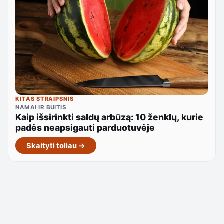
KITAS STRAIPSNIS
NAMAI IR BUITIS
Kaip išsirinkti saldų arbūzą: 10 ženklų, kurie
padės neapsigauti parduotuvėje
Skaityti toliau →