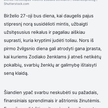
Shutterstock.com
Birželio 27-oji bus diena, kai daugelis pajus
stipresnį norą susidėlioti mintis, užbaigti
užsitęsusius reikalus ir pagaliau aiškiau
suprasti, kuria kryptimi judėti toliau. Nors iš
pirmo žvilgsnio diena gali atrodyti gana įprasta,
kai kuriems Zodiako ženklams ji atneš netikėtų
pokalbių, svarbių ženklų ar galimybę ištaisyti
seną klaidą.
Šiandien ypač svarbu neskubėti su pažadais,
finansiniais sprendimais ir aštriomis žinutėmis.