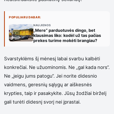
POPULIARU DABAR:
NAUJIENOS
„Mere“ parduotuvės dingo, bet
klausimas liko: kodėl už tas pačias
prekes turime mokėti brangiau?
Svarstyklėms šį mėnesį labai svarbu kalbėti
konkrečiai. Ne užuominomis. Ne „gal kada nors“.
Ne „jeigu jums patogu“. Jei norite didesnio
vaidmens, geresnių sąlygų ar aiškesnės
krypties, taip ir pasakykite. Jūsų žodžiai birželį
gali turėti didesnį svorį nei įprastai.