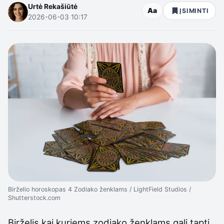
Urtė Rekašiūtė
Aa
ĮSIMINTI
2026-06-03 10:17
Birželio horoskopas 4 Zodiako ženklams / LightField Studios /
Shutterstock.com
Birželis kai kuriems zodiako ženklams gali tapti