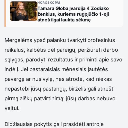
HOROSKOPAI
Tamara Globa įvardija 4 Zodiako
ženklus, kuriems rugpjūčio 1-oji
atneš ilgai lauktą sėkmę
Mergelėms ypač palanku tvarkyti profesinius
reikalus, kalbėtis dėl pareigų, peržiūrėti darbo
sąlygas, parodyti rezultatus ir priminti apie savo
indėlį. Jei pastaraisiais mėnesiais jautėtės
pavargę ar nusivylę, nes atrodė, kad niekas
nepastebi jūsų pastangų, birželis gali atnešti
pirmą aiškų patvirtinimą: jūsų darbas nebuvo
veltui.
Didžiausias pokytis gali prasidėti antroje