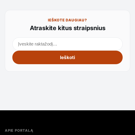
IEŠKOTE DAUGIAU?
Atraskite kitus straipsnius
Ieškoti straipsnių
Ieškoti
APIE PORTALĄ