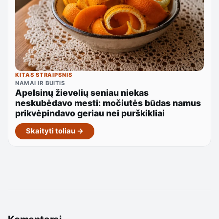
KITAS STRAIPSNIS
NAMAI IR BUITIS
Apelsinų žievelių seniau niekas
neskubėdavo mesti: močiutės būdas namus
prikvėpindavo geriau nei purškikliai
Skaityti toliau →