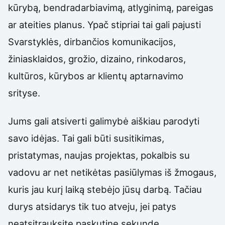
kūrybą, bendradarbiavimą, atlyginimą, pareigas
ar ateities planus. Ypač stipriai tai gali pajusti
Svarstyklės, dirbančios komunikacijos,
žiniasklaidos, grožio, dizaino, rinkodaros,
kultūros, kūrybos ar klientų aptarnavimo
srityse.
Jums gali atsiverti galimybė aiškiau parodyti
savo idėjas. Tai gali būti susitikimas,
pristatymas, naujas projektas, pokalbis su
vadovu ar net netikėtas pasiūlymas iš žmogaus,
kuris jau kurį laiką stebėjo jūsų darbą. Tačiau
durys atsidarys tik tuo atveju, jei patys
neatsitrauksite paskutinę sekundę.