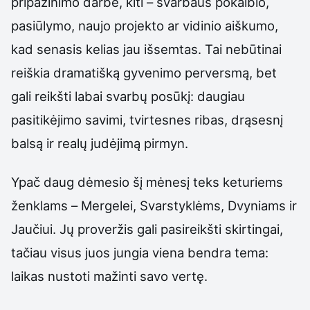
pripažinimo darbe, kiti – svarbaus pokalbio,
pasiūlymo, naujo projekto ar vidinio aiškumo,
kad senasis kelias jau išsemtas. Tai nebūtinai
reiškia dramatišką gyvenimo perversmą, bet
gali reikšti labai svarbų posūkį: daugiau
pasitikėjimo savimi, tvirtesnes ribas, drąsesnį
balsą ir realų judėjimą pirmyn.
Ypač daug dėmesio šį mėnesį teks keturiems
ženklams – Mergelei, Svarstyklėms, Dvyniams ir
Jaučiui. Jų proveržis gali pasireikšti skirtingai,
tačiau visus juos jungia viena bendra tema:
laikas nustoti mažinti savo vertę.