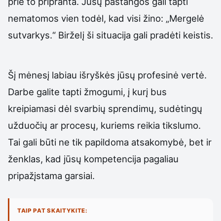
prie to pripranta. Jūsų pastangos gali tapti
nematomos vien todėl, kad visi žino: „Mergelė
sutvarkys.“ Birželį ši situacija gali pradėti keistis.
Šį mėnesį labiau išryškės jūsų profesinė vertė.
Darbe galite tapti žmogumi, į kurį bus
kreipiamasi dėl svarbių sprendimų, sudėtingų
užduočių ar procesų, kuriems reikia tikslumo.
Tai gali būti ne tik papildoma atsakomybė, bet ir
ženklas, kad jūsų kompetencija pagaliau
pripažįstama garsiai.
TAIP PAT SKAITYKITE: