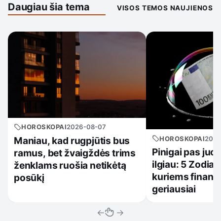
Daugiau šia tema
VISOS TEMOS NAUJIENOS
HOROSKOPAI
2026-08-07
HOROSKOPAI
2026
Maniau, kad rugpjūtis bus
Pinigai pas juo
ramus, bet žvaigždės trims
ilgiau: 5 Zodiak
ženklams ruošia netikėtą
kuriems finansi
posūkį
geriausiai
←
→