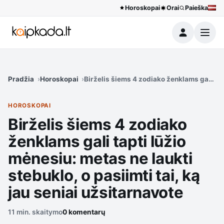
Horoskopai
Orai
Paieška
Meniu
Pradžia
Horoskopai
Birželis šiems 4 zodiako ženklams gali tapt
HOROSKOPAI
Birželis šiems 4 zodiako
ženklams gali tapti lūžio
mėnesiu: metas ne laukti
stebuklo, o pasiimti tai, ką
jau seniai užsitarnavote
11 min. skaitymo
0 komentarų