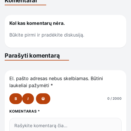
Komentarai
Kol kas komentarų nėra.
Būkite pirmi ir pradėkite diskusiją.
Parašyti komentarą
El. pašto adresas nebus skelbiamas.
Būtini
laukeliai pažymėti
*
B
I
😀
0 / 2000
KOMENTARAS
*