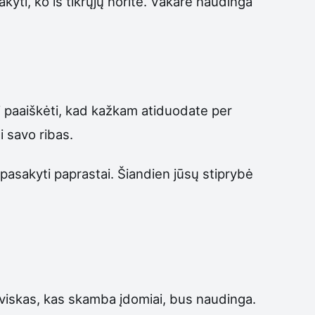
kyti, ko iš tikrųjų norite. Vakare naudinga
li paaiškėti, kad kažkam atiduodate per
i savo ribas.
 pasakyti paprastai. Šiandien jūsų stiprybė
e viskas, kas skamba įdomiai, bus naudinga.