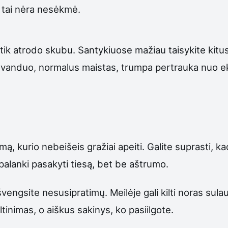
r tai nėra nesėkmė.
s tik atrodo skubu. Santykiuose mažiau taisykite kitus
: vanduo, normalus maistas, trumpa pertrauka nuo ekr
mą, kurio nebeišeis gražiai apeiti. Galite suprasti, ka
palanki pasakyti tiesą, bet be aštrumo.
švengsite nesusipratimų. Meilėje gali kilti noras sula
ltinimas, o aiškus sakinys, ko pasiilgote.