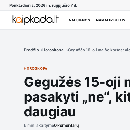
Penktadienis, 2026 m. rugpjūčio 7 d.
NAUJIENOS
NAMAI IR BUITIS
Pradžia
Horoskopai
Gegužės 15-oji maišo kortas: vie
HOROSKOPAI
Gegužės 15-oji 
pasakyti „ne“, ki
daugiau
6 min. skaitymo
0 komentarų