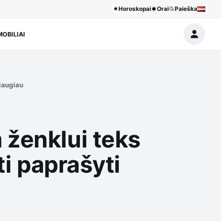
Horoskopai
Orai
Paieška
OBILIAI
 daugiau
 ženklui teks
ti paprašyti