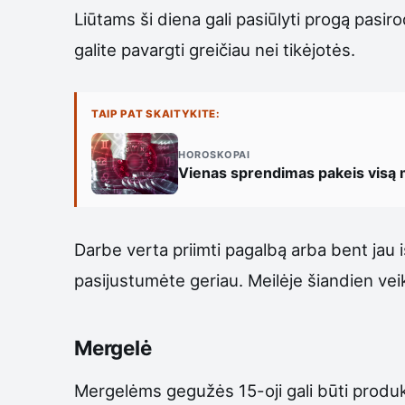
Liūtams ši diena gali pasiūlyti progą pasiro
galite pavargti greičiau nei tikėjotės.
TAIP PAT SKAITYKITE:
HOROSKOPAI
Vienas sprendimas pakeis visą mė
Darbe verta priimti pagalbą arba bent jau 
pasijustumėte geriau. Meilėje šiandien veik
Mergelė
Mergelėms gegužės 15-oji gali būti produkty