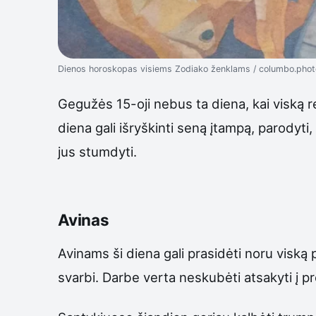
Dienos horoskopas visiems Zodiako ženklams / columbo.phot
Gegužės 15-oji nebus ta diena, kai viską re
diena gali išryškinti seną įtampą, parodyti,
jus stumdyti.
Avinas
Avinams ši diena gali prasidėti noru viską pa
svarbi. Darbe verta neskubėti atsakyti į 