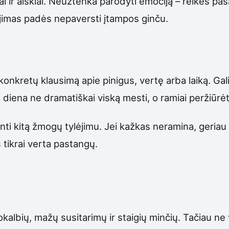
 ir aiškiai. Neužtenka parodyti emociją – reikės pasa
udėjimas padės nepaversti įtampos ginču.
 konkretų klausimą apie pinigus, vertę arba laiką. Ga
diena ne dramatiškai viską mesti, o ramiai peržiūrėt
inti kitą žmogų tylėjimu. Jei kažkas neramina, geriau
 tikrai verta pastangų.
pokalbių, mažų susitarimų ir staigių minčių. Tačiau n