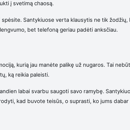
aukti į svetimą chaosą.
spėsite. Santykiuose verta klausytis ne tik žodžių, be
 lengvumo, bet telefoną geriau padėti anksčiau.
mociją, kurią jau manėte palikę už nugaros. Tai nebūt
, ką reikia paleisti.
 Šiandien labai svarbu saugoti savo ramybę. Santykiu
odyti, kad buvote teisūs, o suprasti, ko jums dabar 