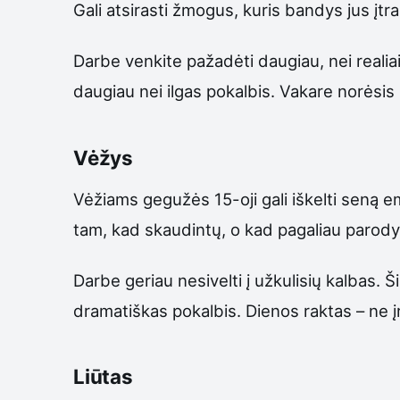
Gali atsirasti žmogus, kuris bandys jus įtr
Darbe venkite pažadėti daugiau, nei realiai 
daugiau nei ilgas pokalbis. Vakare norėsis
Vėžys
Vėžiams gegužės 15-oji gali iškelti seną e
tam, kad skaudintų, o kad pagaliau parodytų
Darbe geriau nesivelti į užkulisių kalbas.
dramatiškas pokalbis. Dienos raktas – ne įr
Liūtas