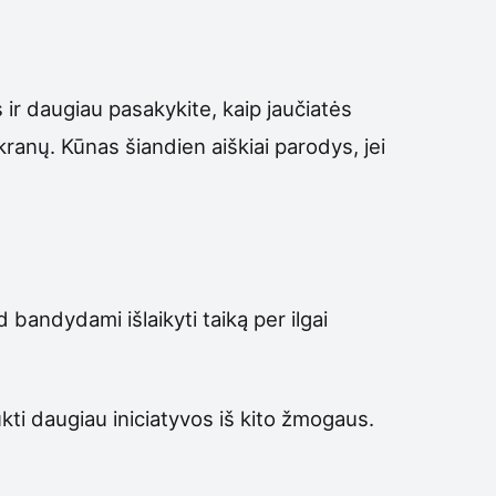
 ir daugiau pasakykite, kaip jaučiatės
anų. Kūnas šiandien aiškiai parodys, jei
d bandydami išlaikyti taiką per ilgai
ukti daugiau iniciatyvos iš kito žmogaus.