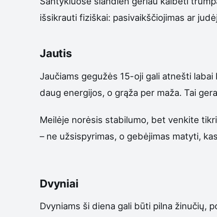
Santykiuose šiandien geriau kalbėti trumpai
išsikrauti fiziškai: pasivaikščiojimas ar j
Jautis
Jaučiams gegužės 15-oji gali atnešti labai
daug energijos, o grąža per maža. Tai gera 
Meilėje norėsis stabilumo, bet venkite tikr
– ne užsispyrimas, o gebėjimas matyti, kas
Dvyniai
Dvyniams ši diena gali būti pilna žinučių, 