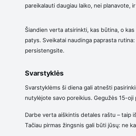
pareikalauti daugiau laiko, nei planavote, i
Šiandien verta atsirinkti, kas būtina, o ka
patys. Sveikatai naudinga paprasta rutina
persistengsite.
Svarstyklės
Svarstyklėms ši diena gali atnešti pasirinki
nutylėjote savo poreikius. Gegužės 15-oji 
Darbe verta aiškintis detales raštu – taip i
Tačiau pirmas žingsnis gali būti jūsų: ne ka