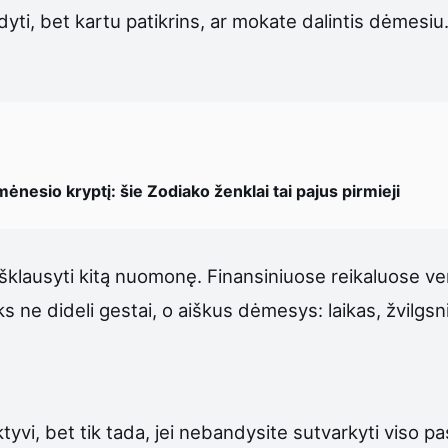
dyti, bet kartu patikrins, ar mokate dalintis dėmesiu.
nesio kryptį: šie Zodiako ženklai tai pajus pirmieji
išklausyti kitą nuomonę. Finansiniuose reikaluose v
s ne dideli gestai, o aiškus dėmesys: laikas, žvilgsn
vi, bet tik tada, jei nebandysite sutvarkyti viso pasa