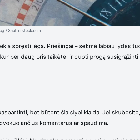
og / Shutterstock.com
ikia spręsti jėga. Priešingai – sėkmė labiau lydės tuo
 kur per daug prisitaikėte, ir duoti progą susigrąžinti
spartinti, bet būtent čia slypi klaida. Jei skubėsite, 
provokuojančius komentarus ar spaudimą.