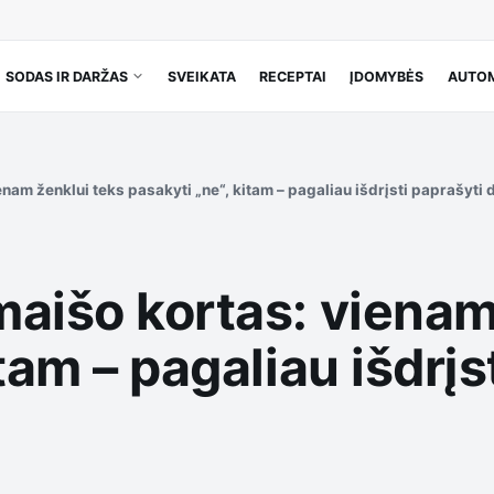
SODAS IR DARŽAS
SVEIKATA
RECEPTAI
ĮDOMYBĖS
AUTOM
nam ženklui teks pasakyti „ne“, kitam – pagaliau išdrįsti paprašyti
maišo kortas: vienam
tam – pagaliau išdrįs