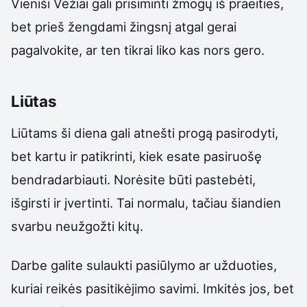
Vieniši Vėžiai gali prisiminti žmogų iš praeities,
bet prieš žengdami žingsnį atgal gerai
pagalvokite, ar ten tikrai liko kas nors gero.
Liūtas
Liūtams ši diena gali atnešti progą pasirodyti,
bet kartu ir patikrinti, kiek esate pasiruošę
bendradarbiauti. Norėsite būti pastebėti,
išgirsti ir įvertinti. Tai normalu, tačiau šiandien
svarbu neužgožti kitų.
Darbe galite sulaukti pasiūlymo ar užduoties,
kuriai reikės pasitikėjimo savimi. Imkitės jos, bet