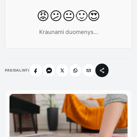
😡
😕
😐
🙂
😍
Kraunami duomenys...
PASIDALINTI