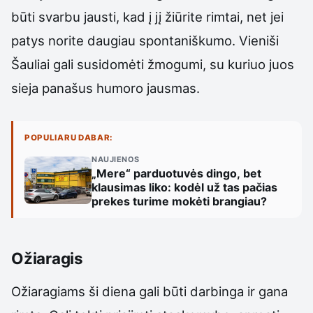
būti svarbu jausti, kad į jį žiūrite rimtai, net jei
patys norite daugiau spontaniškumo. Vieniši
Šauliai gali susidomėti žmogumi, su kuriuo juos
sieja panašus humoro jausmas.
POPULIARU DABAR:
NAUJIENOS
„Mere“ parduotuvės dingo, bet
klausimas liko: kodėl už tas pačias
prekes turime mokėti brangiau?
Ožiaragis
Ožiaragiams ši diena gali būti darbinga ir gana