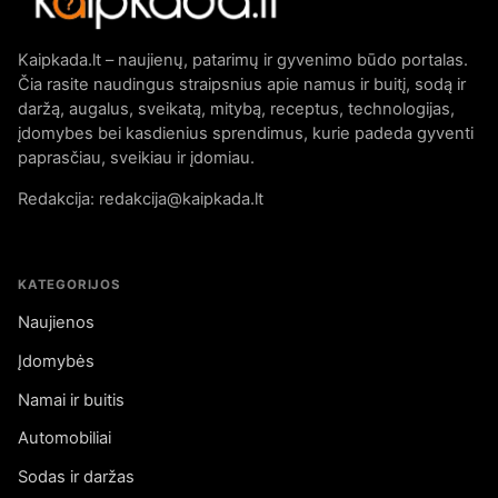
Kaipkada.lt – naujienų, patarimų ir gyvenimo būdo portalas.
Čia rasite naudingus straipsnius apie namus ir buitį, sodą ir
daržą, augalus, sveikatą, mitybą, receptus, technologijas,
įdomybes bei kasdienius sprendimus, kurie padeda gyventi
paprasčiau, sveikiau ir įdomiau.
Redakcija: redakcija@kaipkada.lt
KATEGORIJOS
Naujienos
Įdomybės
Namai ir buitis
Automobiliai
Sodas ir daržas