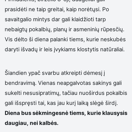
prasidėti ne taip greitai, kaip norėtųsi. Po
savaitgalio mintys dar gali klaidžioti tarp
nebaigtų pokalbių, planų ir asmeninių rūpesčių.
Vis dėlto ši diena palanki tiems, kurie neskubės
daryti išvadų ir leis įvykiams klostytis natūraliai.
Šiandien ypač svarbu atkreipti dėmesį į
bendravimą. Vienas neapgalvotas sakinys gali
sukelti nesusipratimų, tačiau nuoširdus pokalbis
gali išspręsti tai, kas jau kurį laiką slėgė širdį.
Diena bus sėkmingesnė tiems, kurie klausysis
daugiau, nei kalbės.