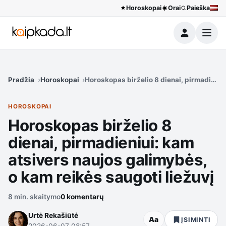
Horoskopai
Orai
Paieška
Meniu
Pradžia
Horoskopai
Horoskopas birželio 8 dienai, pirmadieniu
HOROSKOPAI
Horoskopas birželio 8
dienai, pirmadieniui: kam
atsivers naujos galimybės,
o kam reikės saugoti liežuvį
8 min. skaitymo
0 komentarų
Urtė Rekašiūtė
Aa
ĮSIMINTI
2026-06-07 08:57