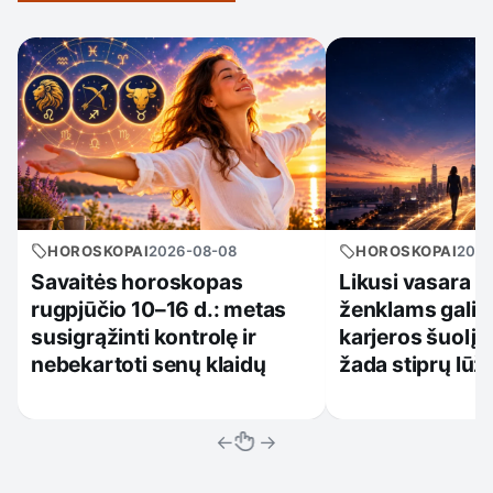
HOROSKOPAI
2026-08-08
HOROSKOPAI
2026
Savaitės horoskopas
Likusi vasara k
rugpjūčio 10–16 d.: metas
ženklams gali a
susigrąžinti kontrolę ir
karjeros šuolį: 
nebekartoti senų klaidų
žada stiprų lūžį
←
→