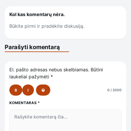
Kol kas komentarų nėra.
Būkite pirmi ir pradėkite diskusiją.
Parašyti komentarą
El. pašto adresas nebus skelbiamas.
Būtini
laukeliai pažymėti
*
B
I
😀
0 / 2000
KOMENTARAS
*