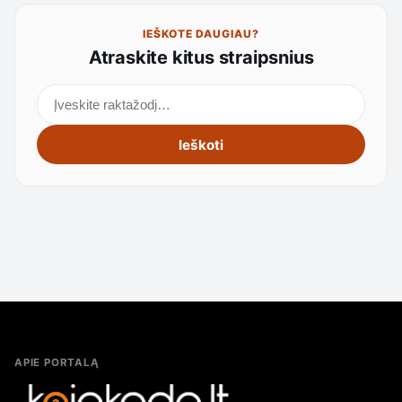
IEŠKOTE DAUGIAU?
Atraskite kitus straipsnius
Ieškoti straipsnių
Ieškoti
APIE PORTALĄ