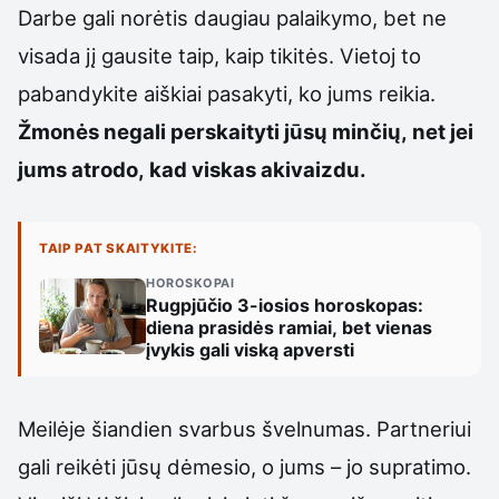
Darbe gali norėtis daugiau palaikymo, bet ne
visada jį gausite taip, kaip tikitės. Vietoj to
pabandykite aiškiai pasakyti, ko jums reikia.
Žmonės negali perskaityti jūsų minčių, net jei
jums atrodo, kad viskas akivaizdu.
TAIP PAT SKAITYKITE:
HOROSKOPAI
Rugpjūčio 3-iosios horoskopas:
diena prasidės ramiai, bet vienas
įvykis gali viską apversti
Meilėje šiandien svarbus švelnumas. Partneriui
gali reikėti jūsų dėmesio, o jums – jo supratimo.