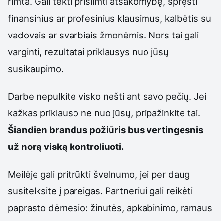
rimta. Gali tekti prisiimti atsakomybę, spręsti
finansinius ar profesinius klausimus, kalbėtis su
vadovais ar svarbiais žmonėmis. Nors tai gali
varginti, rezultatai priklausys nuo jūsų
susikaupimo.
Darbe nepulkite visko nešti ant savo pečių. Jei
kažkas priklauso ne nuo jūsų, pripažinkite tai.
Šiandien brandus požiūris bus vertingesnis
už norą viską kontroliuoti.
Meilėje gali pritrūkti švelnumo, jei per daug
susitelksite į pareigas. Partneriui gali reikėti
paprasto dėmesio: žinutės, apkabinimo, ramaus