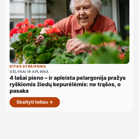
KITAS STRAIPSNIS
GĖLYNAI IR APLINKA
4 lašai pieno – ir apleista pelargonija pražys
ryškiomis žiedų kepurėlėmis: ne trąšos, o
pasaka
Skaityti toliau →