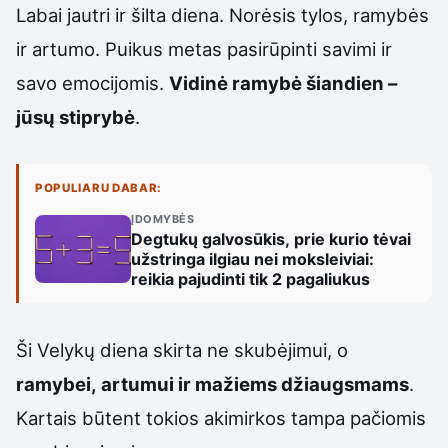
Labai jautri ir šilta diena. Norėsis tylos, ramybės
ir artumo. Puikus metas pasirūpinti savimi ir
savo emocijomis.
Vidinė ramybė šiandien –
jūsų stiprybė
.
POPULIARU DABAR:
ĮDOMYBĖS
Degtukų galvosūkis, prie kurio tėvai
užstringa ilgiau nei moksleiviai:
reikia pajudinti tik 2 pagaliukus
Ši Velykų diena skirta ne skubėjimui, o
ramybei, artumui ir mažiems džiaugsmams
.
Kartais būtent tokios akimirkos tampa pačiomis