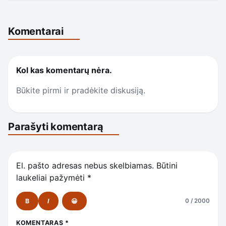
Komentarai
Kol kas komentarų nėra.
Būkite pirmi ir pradėkite diskusiją.
Parašyti komentarą
El. pašto adresas nebus skelbiamas.
Būtini
laukeliai pažymėti
*
B
I
😀
0 / 2000
KOMENTARAS
*