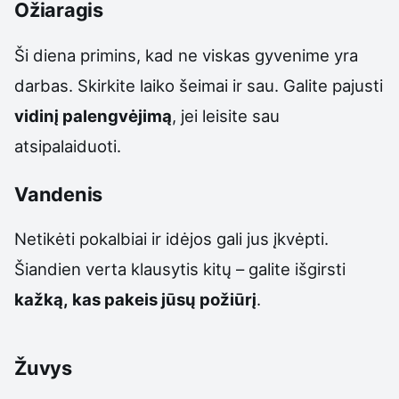
Ožiaragis
Ši diena primins, kad ne viskas gyvenime yra
darbas. Skirkite laiko šeimai ir sau. Galite pajusti
vidinį palengvėjimą
, jei leisite sau
atsipalaiduoti.
Vandenis
Netikėti pokalbiai ir idėjos gali jus įkvėpti.
Šiandien verta klausytis kitų – galite išgirsti
kažką, kas pakeis jūsų požiūrį
.
Žuvys