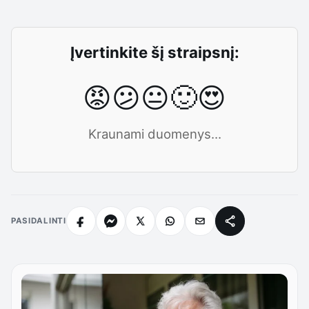
Įvertinkite šį straipsnį:
😡
😕
😐
🙂
😍
Kraunami duomenys...
PASIDALINTI