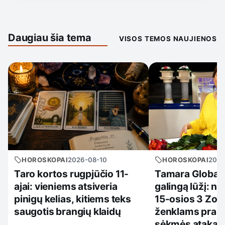
Daugiau šia tema
VISOS TEMOS NAUJIENOS
HOROSKOPAI
2026-08-10
HOROSKOPAI
2026
Taro kortos rugpjūčio 11-
Tamara Globa s
ajai: vieniems atsiveria
galingą lūžį: n
pinigų kelias, kitiems teks
15-osios 3 Zod
saugotis brangių klaidų
ženklams pras
sėkmės ataka