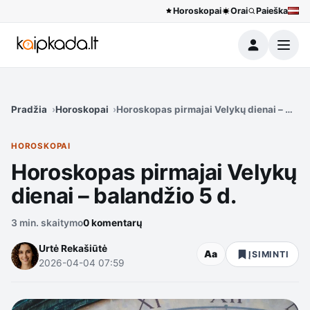
Horoskopai
Orai
Paieška
Meniu
Pradžia
Horoskopai
Horoskopas pirmajai Velykų dienai – balan
HOROSKOPAI
Horoskopas pirmajai Velykų
dienai – balandžio 5 d.
3 min. skaitymo
0 komentarų
Urtė Rekašiūtė
Aa
ĮSIMINTI
2026-04-04 07:59