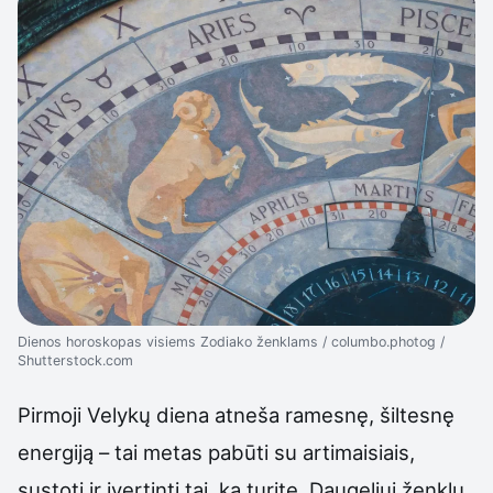
Dienos horoskopas visiems Zodiako ženklams / columbo.photog /
Shutterstock.com
Pirmoji Velykų diena atneša ramesnę, šiltesnę
energiją – tai metas pabūti su artimaisiais,
sustoti ir įvertinti tai, ką turite. Daugeliui ženklų