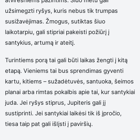
užsimegzti ryšys, kuris nebus tik trumpas
susižavėjimas. Žmogus, sutiktas šiuo
laikotarpiu, gali stipriai pakeisti požiūrį į
santykius, artumą ir ateitį.
Turintiems porą tai gali būti laikas žengti į kitą
etapą. Vieniems tai bus sprendimas gyventi
kartu, kitiems – sužadėtuvės, santuoka, šeimos
planai arba rimtas pokalbis apie tai, kur santykiai
juda. Jei ryšys stiprus, Jupiteris gali jį
sustiprinti. Jei santykiai laikėsi tik iš įpročio,
tiesa taip pat gali išlįsti į paviršių.