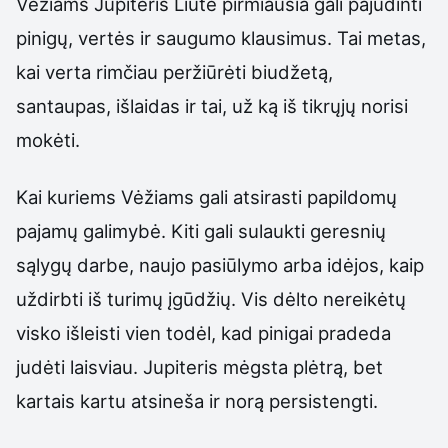
Vėžiams Jupiteris Liūte pirmiausia gali pajudinti
pinigų, vertės ir saugumo klausimus. Tai metas,
kai verta rimčiau peržiūrėti biudžetą,
santaupas, išlaidas ir tai, už ką iš tikrųjų norisi
mokėti.
Kai kuriems Vėžiams gali atsirasti papildomų
pajamų galimybė. Kiti gali sulaukti geresnių
sąlygų darbe, naujo pasiūlymo arba idėjos, kaip
uždirbti iš turimų įgūdžių. Vis dėlto nereikėtų
visko išleisti vien todėl, kad pinigai pradeda
judėti laisviau. Jupiteris mėgsta plėtrą, bet
kartais kartu atsineša ir norą persistengti.