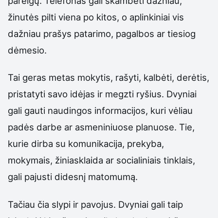
pareigų. Telefonas gali skambėti dažniau,
žinutės pilti viena po kitos, o aplinkiniai vis
dažniau prašys patarimo, pagalbos ar tiesiog
dėmesio.
Tai geras metas mokytis, rašyti, kalbėti, derėtis,
pristatyti savo idėjas ir megzti ryšius. Dvyniai
gali gauti naudingos informacijos, kuri vėliau
padės darbe ar asmeniniuose planuose. Tie,
kurie dirba su komunikacija, prekyba,
mokymais, žiniasklaida ar socialiniais tinklais,
gali pajusti didesnį matomumą.
Tačiau čia slypi ir pavojus. Dvyniai gali taip