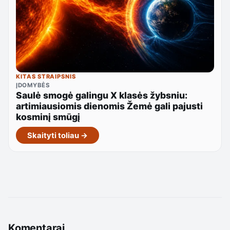
KITAS STRAIPSNIS
ĮDOMYBĖS
Saulė smogė galingu X klasės žybsniu:
artimiausiomis dienomis Žemė gali pajusti
kosminį smūgį
Skaityti toliau →
Komentarai