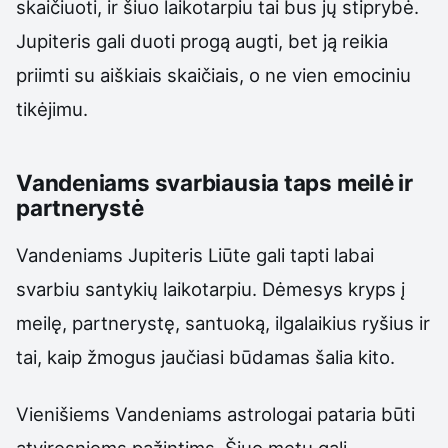
skaičiuoti, ir šiuo laikotarpiu tai bus jų stiprybė.
Jupiteris gali duoti progą augti, bet ją reikia
priimti su aiškiais skaičiais, o ne vien emociniu
tikėjimu.
Vandeniams svarbiausia taps meilė ir
partnerystė
Vandeniams Jupiteris Liūte gali tapti labai
svarbiu santykių laikotarpiu. Dėmesys kryps į
meilę, partnerystę, santuoką, ilgalaikius ryšius ir
tai, kaip žmogus jaučiasi būdamas šalia kito.
Vienišiems Vandeniams astrologai pataria būti
atviresniems pažintims. Šiuo metu gali