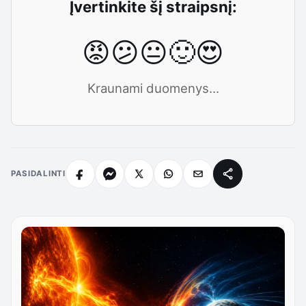
Įvertinkite šį straipsnį:
😡
😕
😐
🙂
😍
Kraunami duomenys...
PASIDALINTI