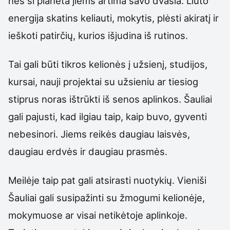
nes ši planeta jiems artima savo dvasia. Liūto
energija skatins keliauti, mokytis, plėsti akiratį ir
ieškoti patirčių, kurios išjudina iš rutinos.
Tai gali būti tikros kelionės į užsienį, studijos,
kursai, nauji projektai su užsieniu ar tiesiog
stiprus noras ištrūkti iš senos aplinkos. Šauliai
gali pajusti, kad ilgiau taip, kaip buvo, gyventi
nebesinori. Jiems reikės daugiau laisvės,
daugiau erdvės ir daugiau prasmės.
Meilėje taip pat gali atsirasti nuotykių. Vieniši
Šauliai gali susipažinti su žmogumi kelionėje,
mokymuose ar visai netikėtoje aplinkoje.