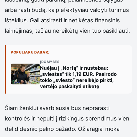
arba rasti būdą, kaip efektyviau valdyti turimus
išteklius. Gali atsirasti ir netikėtas finansinis
laimėjimas, tačiau nereikėtų vien tuo pasikliauti.
POPULIARU DABAR:
ĮDOMYBĖS
Nuėjau į „Norfą” ir nustebau:
„sviestas” tik 1,19 EUR. Pasirodo
tokio „sviesto” nereikėjo pirkti,
vertėjo paskaityti etiketę
Šiam ženklui svarbiausia bus neprarasti
kontrolės ir nepulti į rizikingus sprendimus vien
dėl didesnio pelno pažado. Ožiaragiai moka