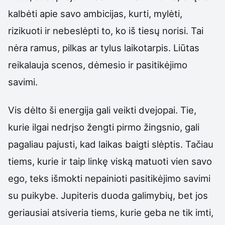
kalbėti apie savo ambicijas, kurti, mylėti,
rizikuoti ir nebeslėpti to, ko iš tiesų norisi. Tai
nėra ramus, pilkas ar tylus laikotarpis. Liūtas
reikalauja scenos, dėmesio ir pasitikėjimo
savimi.
Vis dėlto ši energija gali veikti dvejopai. Tie,
kurie ilgai nedrįso žengti pirmo žingsnio, gali
pagaliau pajusti, kad laikas baigti slėptis. Tačiau
tiems, kurie ir taip linkę viską matuoti vien savo
ego, teks išmokti nepainioti pasitikėjimo savimi
su puikybe. Jupiteris duoda galimybių, bet jos
geriausiai atsiveria tiems, kurie geba ne tik imti,