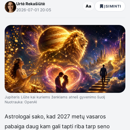
Urtė Rekašiūtė
Aa
ĮSIMINTI
2026-07-01 20:05
Jupiteris Liūte kai kuriems ženklams atneš gyvenimo šuolį
Nuotrauka: OpenAI
Astrologai sako, kad 2027 metų vasaros
pabaiga daug kam gali tapti riba tarp seno