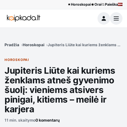
Horoskopai
Orai
Paieška
Meniu
Pradžia
Horoskopai
Jupiteris Liūte kai kuriems ženklams atneš
HOROSKOPAI
Jupiteris Liūte kai kuriems
ženklams atneš gyvenimo
šuolį: vieniems atsivers
pinigai, kitiems – meilė ir
karjera
11 min. skaitymo
0 komentarų