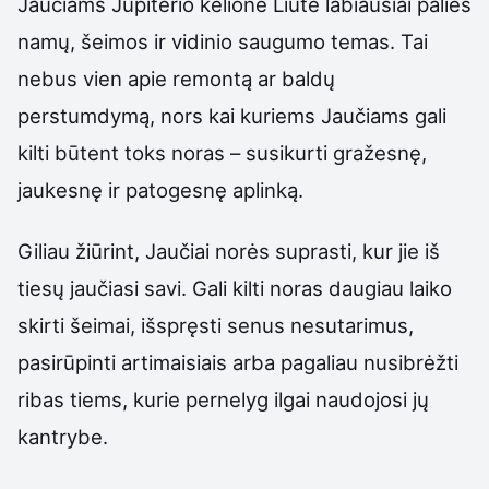
Jaučiams Jupiterio kelionė Liūte labiausiai palies
namų, šeimos ir vidinio saugumo temas. Tai
nebus vien apie remontą ar baldų
perstumdymą, nors kai kuriems Jaučiams gali
kilti būtent toks noras – susikurti gražesnę,
jaukesnę ir patogesnę aplinką.
Giliau žiūrint, Jaučiai norės suprasti, kur jie iš
tiesų jaučiasi savi. Gali kilti noras daugiau laiko
skirti šeimai, išspręsti senus nesutarimus,
pasirūpinti artimaisiais arba pagaliau nusibrėžti
ribas tiems, kurie pernelyg ilgai naudojosi jų
kantrybe.