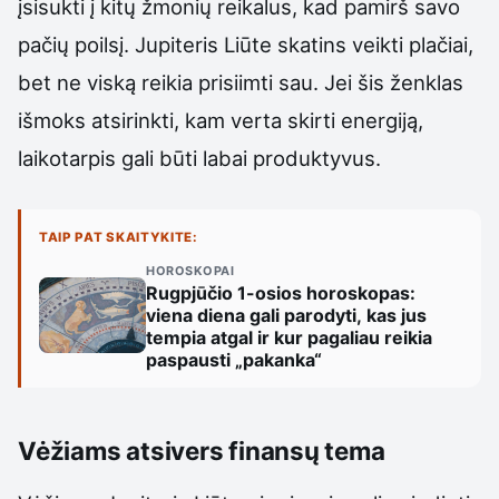
įsisukti į kitų žmonių reikalus, kad pamirš savo
pačių poilsį. Jupiteris Liūte skatins veikti plačiai,
bet ne viską reikia prisiimti sau. Jei šis ženklas
išmoks atsirinkti, kam verta skirti energiją,
laikotarpis gali būti labai produktyvus.
TAIP PAT SKAITYKITE:
HOROSKOPAI
Rugpjūčio 1-osios horoskopas:
viena diena gali parodyti, kas jus
tempia atgal ir kur pagaliau reikia
paspausti „pakanka“
Vėžiams atsivers finansų tema