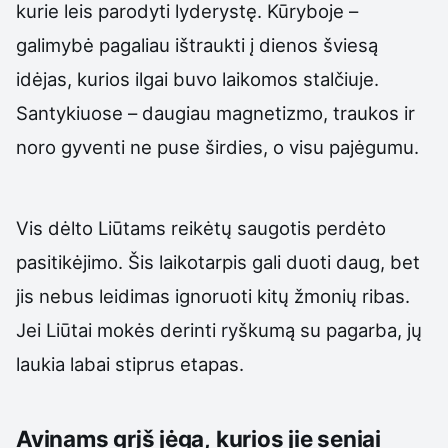
kurie leis parodyti lyderystę. Kūryboje –
galimybė pagaliau ištraukti į dienos šviesą
idėjas, kurios ilgai buvo laikomos stalčiuje.
Santykiuose – daugiau magnetizmo, traukos ir
noro gyventi ne puse širdies, o visu pajėgumu.
Vis dėlto Liūtams reikėtų saugotis perdėto
pasitikėjimo. Šis laikotarpis gali duoti daug, bet
jis nebus leidimas ignoruoti kitų žmonių ribas.
Jei Liūtai mokės derinti ryškumą su pagarba, jų
laukia labai stiprus etapas.
Avinams grįš jėga, kurios jie seniai