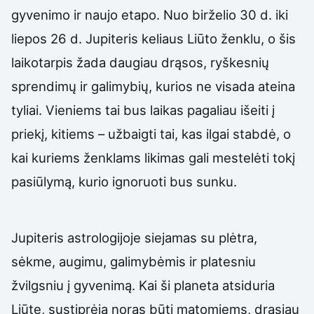
gyvenimo ir naujo etapo. Nuo birželio 30 d. iki
liepos 26 d. Jupiteris keliaus Liūto ženklu, o šis
laikotarpis žada daugiau drąsos, ryškesnių
sprendimų ir galimybių, kurios ne visada ateina
tyliai. Vieniems tai bus laikas pagaliau išeiti į
priekį, kitiems – užbaigti tai, kas ilgai stabdė, o
kai kuriems ženklams likimas gali mestelėti tokį
pasiūlymą, kurio ignoruoti bus sunku.
Jupiteris astrologijoje siejamas su plėtra,
sėkme, augimu, galimybėmis ir platesniu
žvilgsniu į gyvenimą. Kai ši planeta atsiduria
Liūte, sustiprėja noras būti matomiems, drąsiau