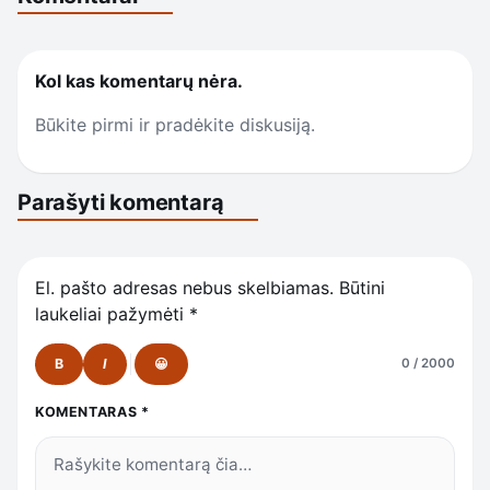
Kol kas komentarų nėra.
Būkite pirmi ir pradėkite diskusiją.
Parašyti komentarą
El. pašto adresas nebus skelbiamas.
Būtini
laukeliai pažymėti
*
B
I
😀
0 / 2000
KOMENTARAS
*