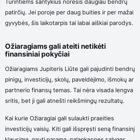
Turintiems santykius norėsis daugiau bendrų
patirčių. Jei poroje per daug buities ir per mažai
gyvybės, šis laikotarpis tai labai aiškiai parodys.
Ožiaragiams gali ateiti netikėti
finansiniai pokyčiai
Ožiaragiams Jupiteris Liūte gali pajudinti bendrų
pinigų, investicijų, skolų, paveldėjimo, išmokų ar
partnerio finansų temas. Tai nėra visada lengva
sritis, bet ji gali atnešti reikšmingų rezultatų.
Kai kurie Ožiaragiai gali sulaukti praeities
investicijų vaisių. Kiti gali išspręsti seną finansinį
klausimą, gauti paramą, palankesnes sąlygas