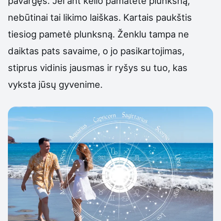
pavargęs. Jei ant kelio pamatėte plunksną,
nebūtinai tai likimo laiškas. Kartais paukštis
tiesiog pametė plunksną. Ženklu tampa ne
daiktas pats savaime, o jo pasikartojimas,
stiprus vidinis jausmas ir ryšys su tuo, kas
vyksta jūsų gyvenime.