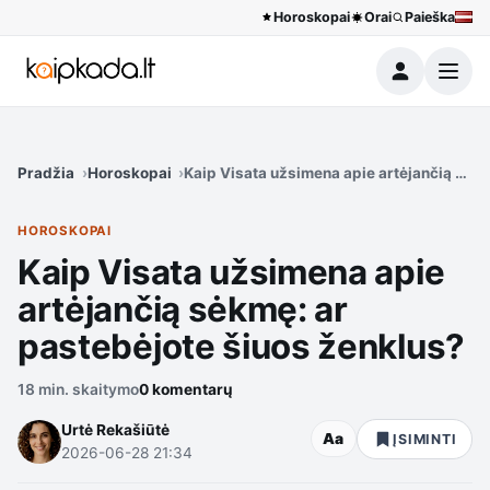
Horoskopai
Orai
Paieška
Meniu
Pradžia
Horoskopai
Kaip Visata užsimena apie artėjančią sėk
HOROSKOPAI
Kaip Visata užsimena apie
artėjančią sėkmę: ar
pastebėjote šiuos ženklus?
18 min. skaitymo
0 komentarų
Urtė Rekašiūtė
Aa
ĮSIMINTI
2026-06-28 21:34