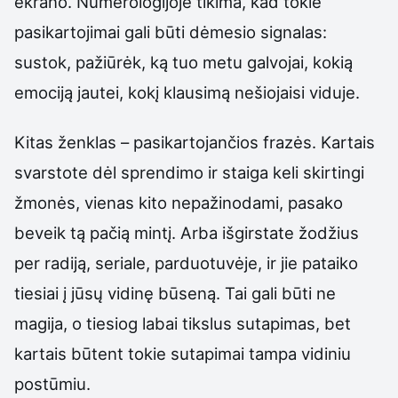
ekrano. Numerologijoje tikima, kad tokie
pasikartojimai gali būti dėmesio signalas:
sustok, pažiūrėk, ką tuo metu galvojai, kokią
emociją jautei, kokį klausimą nešiojaisi viduje.
Kitas ženklas – pasikartojančios frazės. Kartais
svarstote dėl sprendimo ir staiga keli skirtingi
žmonės, vienas kito nepažinodami, pasako
beveik tą pačią mintį. Arba išgirstate žodžius
per radiją, seriale, parduotuvėje, ir jie pataiko
tiesiai į jūsų vidinę būseną. Tai gali būti ne
magija, o tiesiog labai tikslus sutapimas, bet
kartais būtent tokie sutapimai tampa vidiniu
postūmiu.