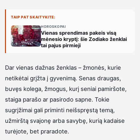
TAIP PAT SKAITYKITE:
HOROSKOPAI
Vienas sprendimas pakeis visą
mėnesio kryptį: šie Zodiako ženklai
tai pajus pirmieji
Dar vienas dažnas ženklas – žmonės, kurie
netikėtai grįžta į gyvenimą. Senas draugas,
buvęs kolega, žmogus, kurį seniai pamiršote,
staiga parašo ar pasirodo sapne. Tokie
sugrįžimai gali priminti neišspręstą temą,
užmirštą svajonę arba savybę, kurią kadaise
turėjote, bet praradote.