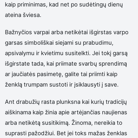
kaip priminimas, kad net po sudėtingų dienų
ateina šviesa.
Bažnyčios varpai arba netikėtai išgirstas varpo
garsas simboliškai siejami su prabudimu,
apsivalymu ir kvietimu susitelkti. Jei tokį garsą
išgirstate tada, kai priimate svarbų sprendimą
ar jaučiatės pasimetę, galite tai priimti kaip
ženklą trumpam sustoti ir įsiklausyti į save.
Ant drabužių rasta plunksna kai kurių tradicijų
aiškinama kaip žinia apie artėjančias naujienas
arba netikėtą susitikimą. Žinoma, nereikia to
suprasti pažodžiui. Bet jei toks mažas ženklas