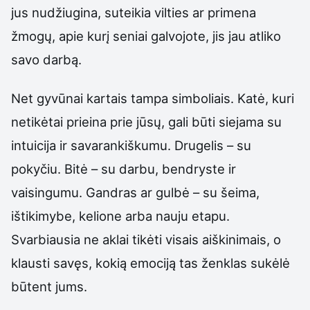
jus nudžiugina, suteikia vilties ar primena
žmogų, apie kurį seniai galvojote, jis jau atliko
savo darbą.
Net gyvūnai kartais tampa simboliais. Katė, kuri
netikėtai prieina prie jūsų, gali būti siejama su
intuicija ir savarankiškumu. Drugelis – su
pokyčiu. Bitė – su darbu, bendryste ir
vaisingumu. Gandras ar gulbė – su šeima,
ištikimybe, kelione arba nauju etapu.
Svarbiausia ne aklai tikėti visais aiškinimais, o
klausti savęs, kokią emociją tas ženklas sukėlė
būtent jums.