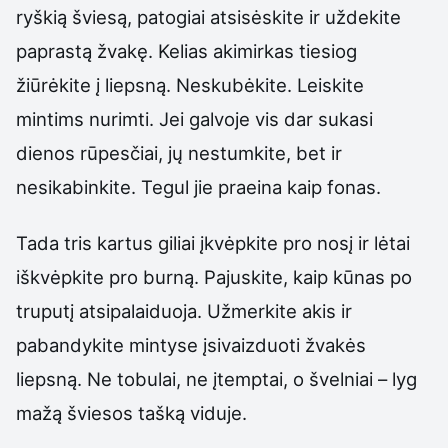
ryškią šviesą, patogiai atsisėskite ir uždekite
paprastą žvakę. Kelias akimirkas tiesiog
žiūrėkite į liepsną. Neskubėkite. Leiskite
mintims nurimti. Jei galvoje vis dar sukasi
dienos rūpesčiai, jų nestumkite, bet ir
nesikabinkite. Tegul jie praeina kaip fonas.
Tada tris kartus giliai įkvėpkite pro nosį ir lėtai
iškvėpkite pro burną. Pajuskite, kaip kūnas po
truputį atsipalaiduoja. Užmerkite akis ir
pabandykite mintyse įsivaizduoti žvakės
liepsną. Ne tobulai, ne įtemptai, o švelniai – lyg
mažą šviesos tašką viduje.