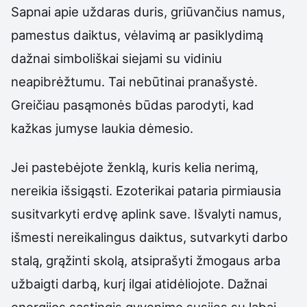
Sapnai apie uždaras duris, griūvančius namus,
pamestus daiktus, vėlavimą ar pasiklydimą
dažnai simboliškai siejami su vidiniu
neapibrėžtumu. Tai nebūtinai pranašystė.
Greičiau pasąmonės būdas parodyti, kad
kažkas jumyse laukia dėmesio.
Jei pastebėjote ženklą, kuris kelia nerimą,
nereikia išsigąsti. Ezoterikai pataria pirmiausia
susitvarkyti erdvę aplink save. Išvalyti namus,
išmesti nereikalingus daiktus, sutvarkyti darbo
stalą, grąžinti skolą, atsiprašyti žmogaus arba
užbaigti darbą, kurį ilgai atidėliojote. Dažnai
energijos sąstingis gyvenime susijęs su labai