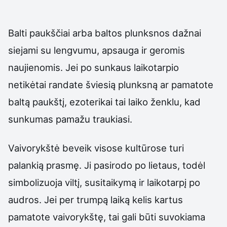
Balti paukščiai arba baltos plunksnos dažnai
siejami su lengvumu, apsauga ir geromis
naujienomis. Jei po sunkaus laikotarpio
netikėtai randate šviesią plunksną ar pamatote
baltą paukštį, ezoterikai tai laiko ženklu, kad
sunkumas pamažu traukiasi.
Vaivorykštė beveik visose kultūrose turi
palankią prasmę. Ji pasirodo po lietaus, todėl
simbolizuoja viltį, susitaikymą ir laikotarpį po
audros. Jei per trumpą laiką kelis kartus
pamatote vaivorykštę, tai gali būti suvokiama