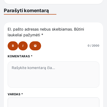
Parašyti komentarą
El. pašto adresas nebus skelbiamas.
Būtini
laukeliai pažymėti
*
B
I
😀
0 / 2000
KOMENTARAS
*
VARDAS
*