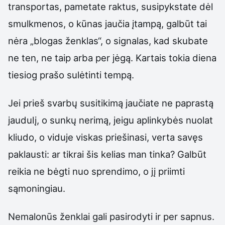
transportas, pametate raktus, susipykstate dėl
smulkmenos, o kūnas jaučia įtampą, galbūt tai
nėra „blogas ženklas“, o signalas, kad skubate
ne ten, ne taip arba per jėgą. Kartais tokia diena
tiesiog prašo sulėtinti tempą.
Jei prieš svarbų susitikimą jaučiate ne paprastą
jaudulį, o sunkų nerimą, jeigu aplinkybės nuolat
kliudo, o viduje viskas priešinasi, verta savęs
paklausti: ar tikrai šis kelias man tinka? Galbūt
reikia ne bėgti nuo sprendimo, o jį priimti
sąmoningiau.
Nemalonūs ženklai gali pasirodyti ir per sapnus.