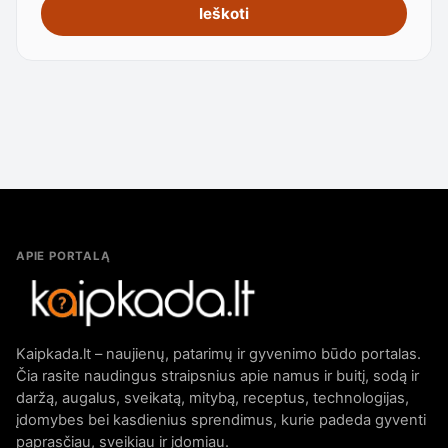
Ieškoti
APIE PORTALĄ
Kaipkada.lt – naujienų, patarimų ir gyvenimo būdo portalas.
Čia rasite naudingus straipsnius apie namus ir buitį, sodą ir
daržą, augalus, sveikatą, mitybą, receptus, technologijas,
įdomybes bei kasdienius sprendimus, kurie padeda gyventi
paprasčiau, sveikiau ir įdomiau.