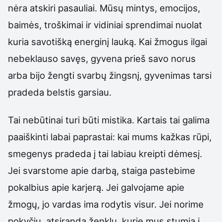
nėra atskiri pasauliai. Mūsų mintys, emocijos,
baimės, troškimai ir vidiniai sprendimai nuolat
kuria savotišką energinį lauką. Kai žmogus ilgai
nebeklauso savęs, gyvena prieš savo norus
arba bijo žengti svarbų žingsnį, gyvenimas tarsi
pradeda belstis garsiau.
Tai nebūtinai turi būti mistika. Kartais tai galima
paaiškinti labai paprastai: kai mums kažkas rūpi,
smegenys pradeda į tai labiau kreipti dėmesį.
Jei svarstome apie darbą, staiga pastebime
pokalbius apie karjerą. Jei galvojame apie
žmogų, jo vardas ima rodytis visur. Jei norime
pokyčių, atsiranda ženklų, kurie mus stumia į