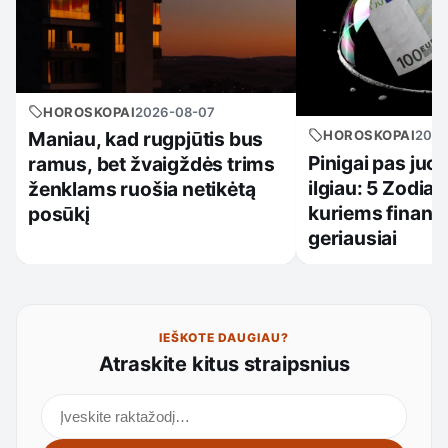
HOROSKOPAI
2026-08-07
HOROSKOPAI
2026
Maniau, kad rugpjūtis bus
Pinigai pas juo
ramus, bet žvaigždės trims
ilgiau: 5 Zodiak
ženklams ruošia netikėtą
kuriems finansi
posūkį
geriausiai
IEŠKOTE DAUGIAU?
Atraskite kitus straipsnius
Ieškoti straipsnių