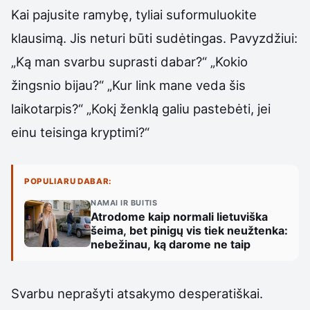
Kai pajusite ramybę, tyliai suformuluokite
klausimą. Jis neturi būti sudėtingas. Pavyzdžiui:
„Ką man svarbu suprasti dabar?“ „Kokio
žingsnio bijau?“ „Kur link mane veda šis
laikotarpis?“ „Kokį ženklą galiu pastebėti, jei
einu teisinga kryptimi?“
POPULIARU DABAR:
NAMAI IR BUITIS
Atrodome kaip normali lietuviška
šeima, bet pinigų vis tiek neužtenka:
nebežinau, ką darome ne taip
Svarbu neprašyti atsakymo desperatiškai.