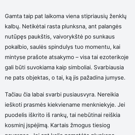
Gamta taip pat laikoma viena stipriausių ženklų
kalbų. Netikėtai rasta plunksna, ant palangės
nutūpęs paukštis, vaivorykštė po sunkaus
pokalbio, saulės spindulys tuo momentu, kai
mintyse prašote atsakymo – visa tai ezoterikoje
gali būti suvokiama kaip simboliai. Svarbiausia
ne pats objektas, o tai, ką jis pažadina jumyse.
Tačiau čia labai svarbi pusiausvyra. Nereikia
ieškoti prasmės kiekviename menkniekyje. Jei
puodelis iškrito iš rankų, tai nebūtinai reiškia
kosminį įspėjimą. Kartais žmogus tiesiog