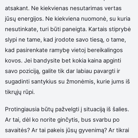
atsakant. Ne kiekvienas nesutarimas vertas
jūsų energijos. Ne kiekviena nuomonė, su kuria
nesutinkate, turi būti paneigta. Kartais stiprybė
slypi ne tame, kad įrodote savo tiesą, o tame,
kad pasirenkate ramybę vietoj bereikalingos
kovos. Jei bandysite bet kokia kaina apginti
savo poziciją, galite tik dar labiau pavargti ir
sugadinti santykius su žmonėmis, kurie jums iš
tikrųjų rūpi.
Protingiausia būtų pažvelgti į situaciją iš šalies.
Ar tai, dėl ko norite ginčytis, bus svarbu po
savaitės? Ar tai pakeis jūsų gyvenimą? Ar tikrai