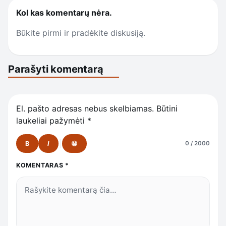
Kol kas komentarų nėra.
Būkite pirmi ir pradėkite diskusiją.
Parašyti komentarą
El. pašto adresas nebus skelbiamas.
Būtini
laukeliai pažymėti
*
B
I
😀
0 / 2000
KOMENTARAS
*