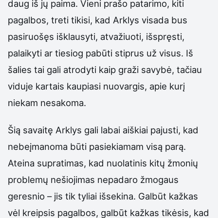
daug iš jų paima. Vieni prašo patarimo, kiti
pagalbos, treti tikisi, kad Arklys visada bus
pasiruošęs išklausyti, atvažiuoti, išspręsti,
palaikyti ar tiesiog pabūti stiprus už visus. Iš
šalies tai gali atrodyti kaip graži savybė, tačiau
viduje kartais kaupiasi nuovargis, apie kurį
niekam nesakoma.
Šią savaitę Arklys gali labai aiškiai pajusti, kad
nebeįmanoma būti pasiekiamam visą parą.
Ateina supratimas, kad nuolatinis kitų žmonių
problemų nešiojimas nepadaro žmogaus
geresnio – jis tik tyliai išsekina. Galbūt kažkas
vėl kreipsis pagalbos, galbūt kažkas tikėsis, kad