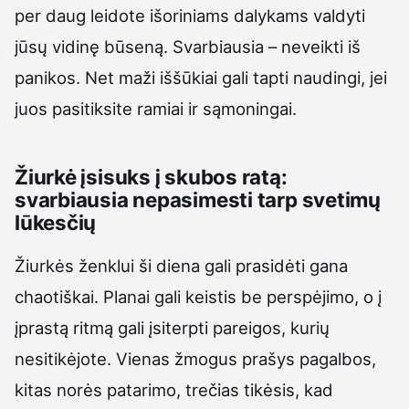
per daug leidote išoriniams dalykams valdyti
jūsų vidinę būseną. Svarbiausia – neveikti iš
panikos. Net maži iššūkiai gali tapti naudingi, jei
juos pasitiksite ramiai ir sąmoningai.
Žiurkė įsisuks į skubos ratą:
svarbiausia nepasimesti tarp svetimų
lūkesčių
Žiurkės ženklui ši diena gali prasidėti gana
chaotiškai. Planai gali keistis be perspėjimo, o į
įprastą ritmą gali įsiterpti pareigos, kurių
nesitikėjote. Vienas žmogus prašys pagalbos,
kitas norės patarimo, trečias tikėsis, kad