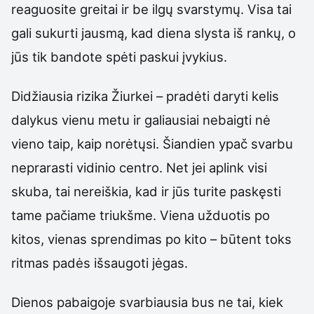
reaguosite greitai ir be ilgų svarstymų. Visa tai
gali sukurti jausmą, kad diena slysta iš rankų, o
jūs tik bandote spėti paskui įvykius.
Didžiausia rizika Žiurkei – pradėti daryti kelis
dalykus vienu metu ir galiausiai nebaigti nė
vieno taip, kaip norėtųsi. Šiandien ypač svarbu
neprarasti vidinio centro. Net jei aplink visi
skuba, tai nereiškia, kad ir jūs turite paskęsti
tame pačiame triukšme. Viena užduotis po
kitos, vienas sprendimas po kito – būtent toks
ritmas padės išsaugoti jėgas.
Dienos pabaigoje svarbiausia bus ne tai, kiek