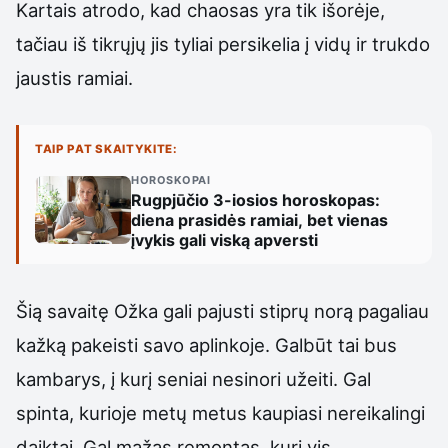
Kartais atrodo, kad chaosas yra tik išorėje,
tačiau iš tikrųjų jis tyliai persikelia į vidų ir trukdo
jaustis ramiai.
TAIP PAT SKAITYKITE:
HOROSKOPAI
Rugpjūčio 3-iosios horoskopas:
diena prasidės ramiai, bet vienas
įvykis gali viską apversti
Šią savaitę Ožka gali pajusti stiprų norą pagaliau
kažką pakeisti savo aplinkoje. Galbūt tai bus
kambarys, į kurį seniai nesinori užeiti. Gal
spinta, kurioje metų metus kaupiasi nereikalingi
daiktai. Gal mažas remontas, kurį vis