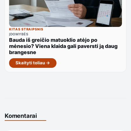
KITAS STRAIPSNIS
ĮDOMYBĖS
Bauda iš greičio matuoklio atėjo po
mėnesio? Viena klaida gali paversti ją daug
brangesne
Skaityti toliau →
Komentarai