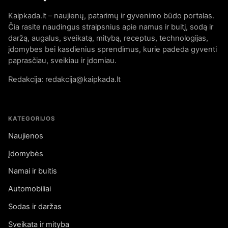
Kaipkada.lt – naujienų, patarimų ir gyvenimo būdo portalas.
Čia rasite naudingus straipsnius apie namus ir buitį, sodą ir
daržą, augalus, sveikatą, mitybą, receptus, technologijas,
įdomybes bei kasdienius sprendimus, kurie padeda gyventi
paprasčiau, sveikiau ir įdomiau.
Redakcija: redakcija@kaipkada.lt
KATEGORIJOS
Naujienos
Įdomybės
Namai ir buitis
Automobiliai
Sodas ir daržas
Sveikata ir mityba