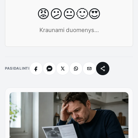
😡
😕
😐
🙂
😍
Kraunami duomenys...
PASIDALINTI