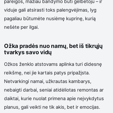
pareigos, mažiau bandymo būti gelbėtoju – ir
viduje gali atsirasti toks palengvėjimas, lyg
pagaliau būtumėte nusiėmę kuprinę, kurią
nešėte per ilgai.
Ožka pradės nuo namų, bet iš tikrųjų
tvarkys savo vidų
Ožkos ženklo atstovams aplinka turi didesnę
reikšmę, nei jie kartais patys pripažįsta.
Netvarkingi namai, užkrautas kambarys,
nebaigti darbai, seniai atidėliotas remontas ar
daiktai, kurie nuolat primena apie neįvykdytus
planus, gali veikti ne tik akis, bet ir emocijas.