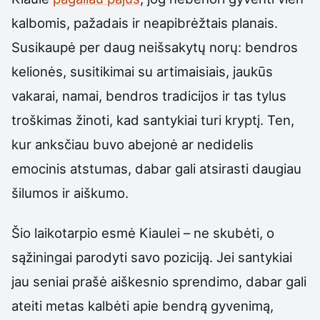
kalbomis, pažadais ir neapibrėžtais planais.
Susikaupė per daug neišsakytų norų: bendros
kelionės, susitikimai su artimaisiais, jaukūs
vakarai, namai, bendros tradicijos ir tas tylus
troškimas žinoti, kad santykiai turi kryptį. Ten,
kur anksčiau buvo abejonė ar nedidelis
emocinis atstumas, dabar gali atsirasti daugiau
šilumos ir aiškumo.
Šio laikotarpio esmė Kiaulei – ne skubėti, o
sąžiningai parodyti savo poziciją. Jei santykiai
jau seniai prašė aiškesnio sprendimo, dabar gali
ateiti metas kalbėti apie bendrą gyvenimą,