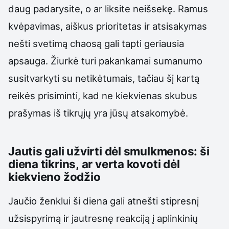
daug padarysite, o ar liksite neišsekę. Ramus
kvėpavimas, aiškus prioritetas ir atsisakymas
nešti svetimą chaosą gali tapti geriausia
apsauga. Žiurkė turi pakankamai sumanumo
susitvarkyti su netikėtumais, tačiau šį kartą
reikės prisiminti, kad ne kiekvienas skubus
prašymas iš tikrųjų yra jūsų atsakomybė.
Jautis gali užvirti dėl smulkmenos: ši
diena tikrins, ar verta kovoti dėl
kiekvieno žodžio
Jaučio ženklui ši diena gali atnešti stipresnį
užsispyrimą ir jautresnę reakciją į aplinkinių