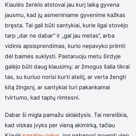
Kiaulės ženklo atstovai jau kurį laiką gyvena
jausmu, kad jų asmeniniame gyvenime kažkas
bręsta. Tai gali būti santykiai, kurie ilgai stovėjo
tarp „dar ne dabar“ ir „gal jau metas“, arba
vidinis apsisprendimas, kurio nepavyko priimti
dėl baimės suklysti. Pastaruoju metu širdyje
galėjo būti daug klausimų: ar žmogus šalia tikrai
tas, su kuriuo norisi kurti ateitį, ar verta žengti
kitą žingsnį, ar santykiai turi pakankamai
tvirtumo, kad taptų rimtesni.
Dabar ši migla pamažu sklaidysis. Tai nereiškia,
kad viskas įvyks per vieną akimirką, tačiau
Kiaulė
pagaliau pajus
, jog nebenori gyventi vien