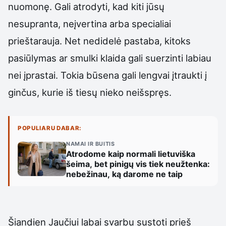
nuomonę. Gali atrodyti, kad kiti jūsų
nesupranta, neįvertina arba specialiai
prieštarauja. Net nedidelė pastaba, kitoks
pasiūlymas ar smulki klaida gali suerzinti labiau
nei įprastai. Tokia būsena gali lengvai įtraukti į
ginčus, kurie iš tiesų nieko neišspręs.
POPULIARU DABAR:
NAMAI IR BUITIS
Atrodome kaip normali lietuviška
šeima, bet pinigų vis tiek neužtenka:
nebežinau, ką darome ne taip
Šiandien Jaučiui labai svarbu sustoti prieš