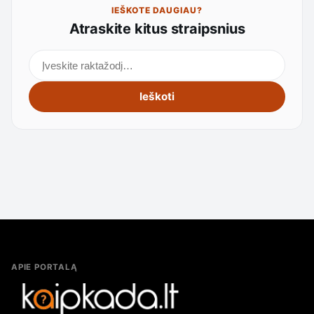
IEŠKOTE DAUGIAU?
Atraskite kitus straipsnius
Ieškoti straipsnių
Ieškoti
APIE PORTALĄ