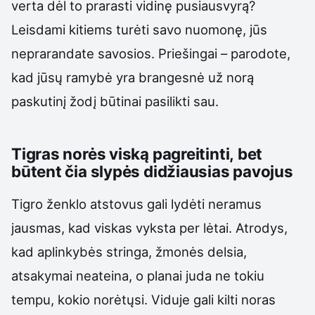
verta dėl to prarasti vidinę pusiausvyrą?
Leisdami kitiems turėti savo nuomonę, jūs
neprarandate savosios. Priešingai – parodote,
kad jūsų ramybė yra brangesnė už norą
paskutinį žodį būtinai pasilikti sau.
Tigras norės viską pagreitinti, bet
būtent čia slypės didžiausias pavojus
Tigro ženklo atstovus gali lydėti neramus
jausmas, kad viskas vyksta per lėtai. Atrodys,
kad aplinkybės stringa, žmonės delsia,
atsakymai neateina, o planai juda ne tokiu
tempu, kokio norėtųsi. Viduje gali kilti noras