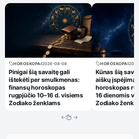
HOROSKOPAI
2026-08-08
HOROSKOPAI
2026
Pinigai šią savaitę gali
Kūnas šią savait
ištekėti per smulkmenas:
aiškų įspėjimą:
finansų horoskopas
horoskopas rug
rugpjūčio 10–16 d. visiems
16 dienomis vi
Zodiako ženklams
Zodiako ženkl
←
→