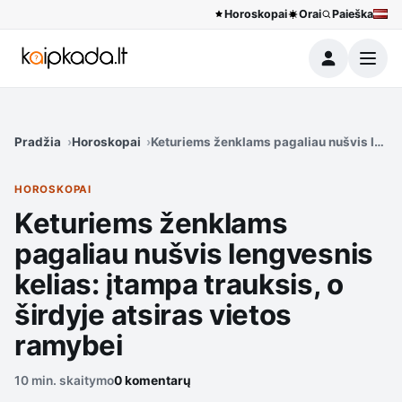
Horoskopai
Orai
Paieška
Meniu
Pradžia
Horoskopai
Keturiems ženklams pagaliau nušvis lengve
HOROSKOPAI
Keturiems ženklams
pagaliau nušvis lengvesnis
kelias: įtampa trauksis, o
širdyje atsiras vietos
ramybei
10 min. skaitymo
0 komentarų