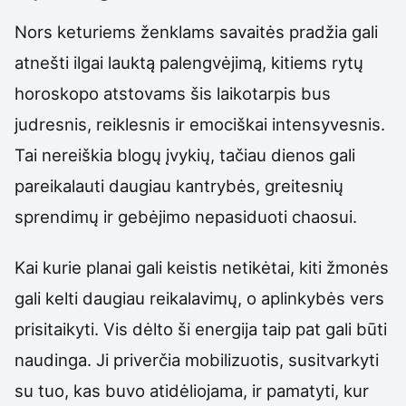
Nors keturiems ženklams savaitės pradžia gali
atnešti ilgai lauktą palengvėjimą, kitiems rytų
horoskopo atstovams šis laikotarpis bus
judresnis, reiklesnis ir emociškai intensyvesnis.
Tai nereiškia blogų įvykių, tačiau dienos gali
pareikalauti daugiau kantrybės, greitesnių
sprendimų ir gebėjimo nepasiduoti chaosui.
Kai kurie planai gali keistis netikėtai, kiti žmonės
gali kelti daugiau reikalavimų, o aplinkybės vers
prisitaikyti. Vis dėlto ši energija taip pat gali būti
naudinga. Ji priverčia mobilizuotis, susitvarkyti
su tuo, kas buvo atidėliojama, ir pamatyti, kur