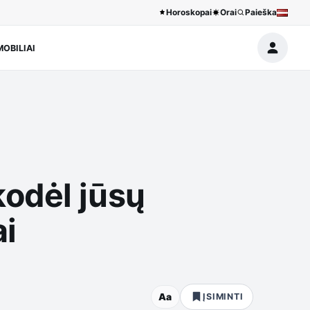
Horoskopai
Orai
Paieška
OBILIAI
kodėl jūsų
ai
Aa
ĮSIMINTI