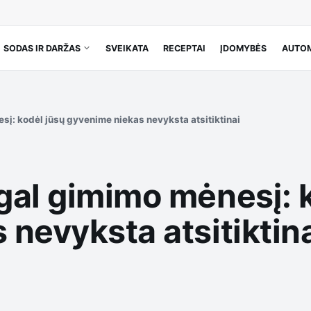
SODAS IR DARŽAS
SVEIKATA
RECEPTAI
ĮDOMYBĖS
AUTOM
į: kodėl jūsų gyvenime niekas nevyksta atsitiktinai
gal gimimo mėnesį: 
nevyksta atsitiktin