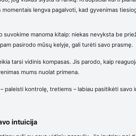
iais momentais lengva pagalvoti, kad gyvenimas tiesio
o suvokime manoma kitaip: niekas nevyksta be prieža
pam pasirodo mūsų kelyje, gali turėti savo prasmę.
ia tarsi vidinis kompasas. Jis parodo, kaip reaguoj
venimas mums nuolat primena.
– paleisti kontrolę, tretiems – labiau pasitikėti savo
avo intuicija