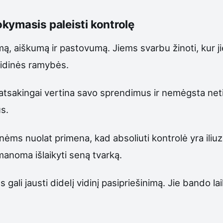
kymasis paleisti kontrolę
aiškumą ir pastovumą. Jiems svarbu žinoti, kur jie e
vidinės ramybės.
atsakingai vertina savo sprendimus ir nemėgsta neti
ūs.
 nuolat primena, kad absoliuti kontrolė yra iliuzij
įmanoma išlaikyti seną tvarką.
ali jausti didelį vidinį pasipriešinimą. Jie bando la