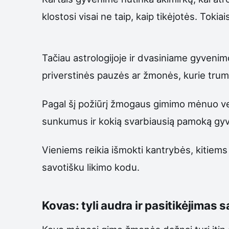
klostosi visai ne taip, kaip tikėjotės. Tok
Tačiau astrologijoje ir dvasiniame gyvenim
priverstinės pauzės ar žmonės, kurie trum
Pagal šį požiūrį žmogaus gimimo mėnuo veik
sunkumus ir kokią svarbiausią pamoką gy
Vieniems reikia išmokti kantrybės, kitiems 
savotišku likimo kodu.
Kovas: tyli audra ir pasitikėjimas s