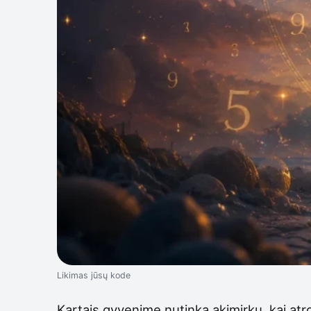
Likimas jūsų kode
Kartais gyvenime nutinka akimirkų, kai atrod