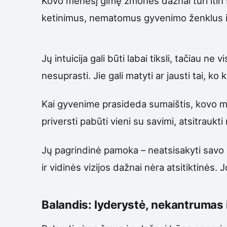
Kovo mėnesį gimę žmonės dažnai turi itin st
ketinimus, nematomus gyvenimo ženklus ir 
Jų intuicija gali būti labai tiksli, tačiau 
nesuprasti. Jie gali matyti ar jausti tai, ko
Kai gyvenime prasideda sumaištis, kovo mėn
priversti pabūti vieni su savimi, atsitraukti 
Jų pagrindinė pamoka – neatsisakyti savo 
ir vidinės vizijos dažnai nėra atsitiktinės. 
Balandis: lyderystė, nekantrumas