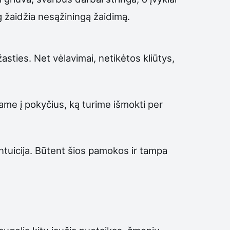
g žaidžia nesąžiningą žaidimą.
sties. Net vėlavimai, netikėtos kliūtys,
ame į pokyčius, ką turime išmokti per
 intuicija. Būtent šios pamokos ir tampa