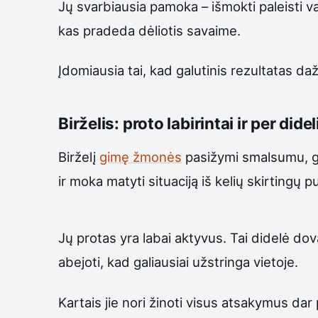
Jų svarbiausia pamoka – išmokti paleisti vad
kas pradeda dėliotis savaime.
Įdomiausia tai, kad galutinis rezultatas da
Birželis: proto labirintai ir per did
Birželį
gimę žmonės
pasižymi smalsumu, gre
ir moka matyti situaciją iš kelių skirtingų p
Jų protas yra labai aktyvus. Tai didelė dovan
abejoti, kad galiausiai užstringa vietoje.
Kartais jie nori žinoti visus atsakymus da