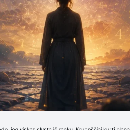
o, jog viskas slysta iš rankų. Kruopščiai kurti planai