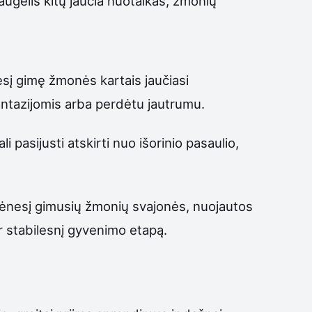
daugelis kitų jaučia nuotaikas, žmonių
nesį gimę žmonės kartais jaučiasi
o fantazijomis arba perdėtu jautrumu.
asijusti atskirti nuo išorinio pasaulio,
 mėnesį gimusių žmonių svajonės, nuojautos
 ir stabilesnį gyvenimo etapą.