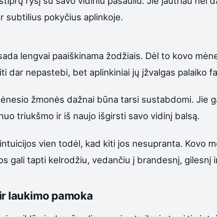
iprų ryšį su savo vidiniu pasauliu. Jie jautriau nei 
subtilius pokyčius aplinkoje.
ne visada lengvai paaiškinama žodžiais. Dėl to kovo mė
 kiti dar nepastebi, bet aplinkiniai jų įžvalgas palaik
esio žmonės dažnai būna tarsi sustabdomi. Jie gali p
nuo triukšmo ir iš naujo išgirsti savo vidinį balsą.
intuicijos vien todėl, kad kiti jos nesupranta. Kovo
Jos gali tapti kelrodžiu, vedančiu į brandesnį, gilesnį
 ir laukimo pamoka