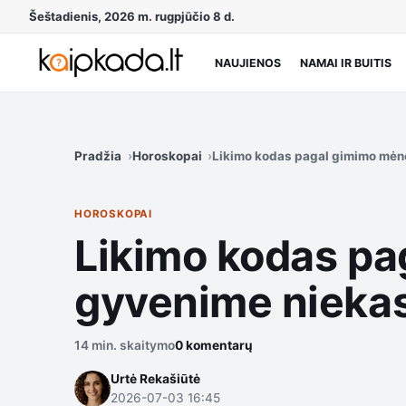
Šeštadienis, 2026 m. rugpjūčio 8 d.
NAUJIENOS
NAMAI IR BUITIS
Pradžia
Horoskopai
Likimo kodas pagal gimimo mėnes
HOROSKOPAI
Likimo kodas pa
gyvenime niekas 
14 min. skaitymo
0 komentarų
Urtė Rekašiūtė
2026-07-03 16:45