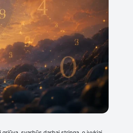
 griūva, svarbūs darbai stringa, o įvykiai