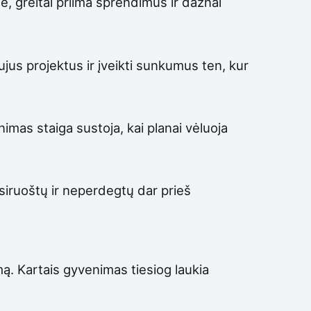
e, greitai priima sprendimus ir dažnai
ujus projektus ir įveikti sunkumus ten, kur
nimas staiga sustoja, kai planai vėluoja
iruoštų ir neperdegtų dar prieš
ą. Kartais gyvenimas tiesiog laukia