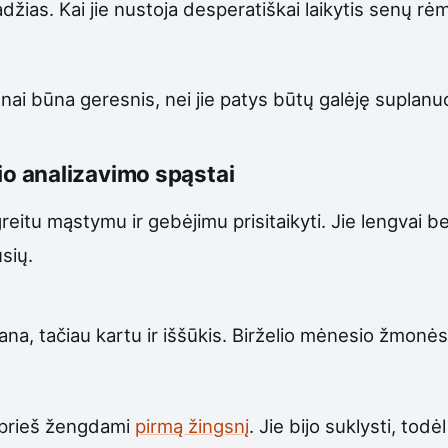
žias. Kai jie nustoja desperatiškai laikytis senų rėmų
žnai būna geresnis, nei jie patys būtų galėję suplanuo
elio analizavimo spąstai
itu mąstymu ir gebėjimu prisitaikyti. Jie lengvai be
usių.
a, tačiau kartu ir iššūkis. Birželio mėnesio žmonės gali
r prieš žengdami
pirmą žingsnį
. Jie bijo suklysti, tod