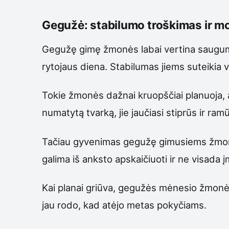
Gegužė: stabilumo troškimas ir mo
Gegužę gimę žmonės labai vertina saugumą, 
rytojaus diena. Stabilumas jiems suteikia 
Tokie žmonės dažnai kruopščiai planuoja, 
numatytą tvarką, jie jaučiasi stiprūs ir ram
Tačiau gyvenimas gegužę gimusiems žmonėms
galima iš anksto apskaičiuoti ir ne visada 
Kai planai griūva, gegužės mėnesio žmonės g
jau rodo, kad atėjo metas pokyčiams.