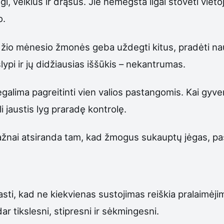
 veiklūs ir drąsūs. Jie nemėgsta ilgai stovėti vietoj
o.
andžio mėnesio žmonės geba uždegti kitus, pradėti na
slypi ir jų didžiausias iššūkis – nekantrumas.
negalima pagreitinti vien valios pastangomis. Kai gyve
 jaustis lyg praradę kontrolę.
žnai atsiranda tam, kad žmogus sukauptų jėgas, pas
i, kad ne kiekvienas sustojimas reiškia pralaimėjim
r tikslesni, stipresni ir sėkmingesni.