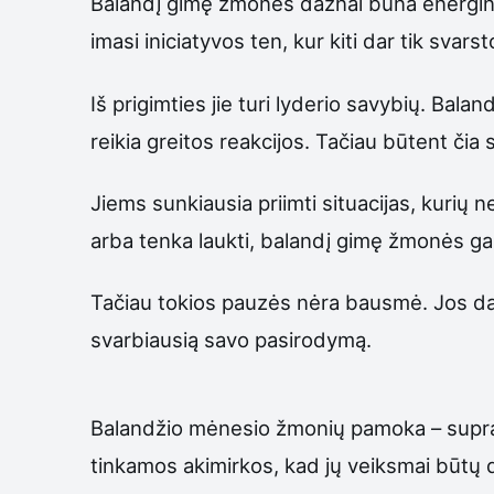
Balandį gimę žmonės dažnai būna energingi,
imasi iniciatyvos ten, kur kiti dar tik svarst
Iš prigimties jie turi lyderio savybių. Bal
reikia greitos reakcijos. Tačiau būtent čia 
Jiems sunkiausia priimti situacijas, kurių 
arba tenka laukti, balandį gimę žmonės gali
Tačiau tokios pauzės nėra bausmė. Jos da
svarbiausią savo pasirodymą.
Balandžio mėnesio žmonių pamoka – suprast
tinkamos akimirkos, kad jų veiksmai būtų da