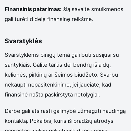
Finansinis patarimas:
šią savaitę smulkmenos
gali turėti didelę finansinę reikšmę.
Svarstyklės
Svarstyklėms pinigų tema gali būti susijusi su
santykiais. Galite tartis dėl bendrų išlaidų,
kelionės, pirkinių ar šeimos biudžeto. Svarbu
nekaupti nepasitenkinimo, jei jaučiate, kad
finansinė našta paskirstyta netolygiai.
Darbe gali atsirasti galimybė užmegzti naudingą
kontaktą. Pokalbis, kuris iš pradžių atrodys
paprastas, vėliau gali atverti duris į naują