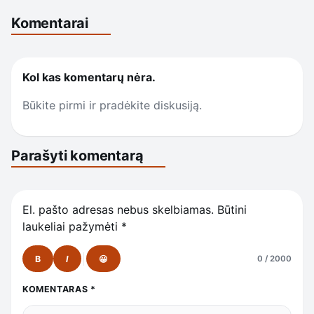
Komentarai
Kol kas komentarų nėra.
Būkite pirmi ir pradėkite diskusiją.
Parašyti komentarą
El. pašto adresas nebus skelbiamas.
Būtini
laukeliai pažymėti
*
B
I
😀
0 / 2000
KOMENTARAS
*