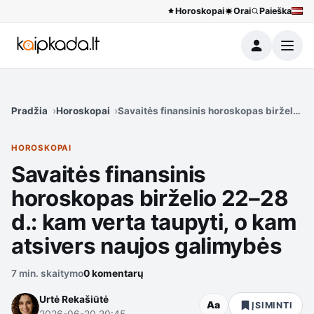
Horoskopai
Orai
Paieška
Meniu
Pradžia
Horoskopai
Savaitės finansinis horoskopas birželio 2
HOROSKOPAI
Savaitės finansinis
horoskopas birželio 22–28
d.: kam verta taupyti, o kam
atsivers naujos galimybės
7 min. skaitymo
0 komentarų
Urtė Rekašiūtė
Aa
ĮSIMINTI
2026-06-20 20:45