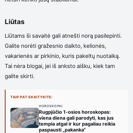
Liūtas
Liūtams ši savaitė gali atnešti norą pasilepinti.
Galite norėti gražesnio daikto, kelionės,
vakarienės ar pirkinio, kuris pakeltų nuotaiką.
Tai nėra blogai, jei iš anksto aišku, kiek tam
galite skirti.
TAIP PAT SKAITYKITE:
HOROSKOPAI
Rugpjūčio 1-osios horoskopas:
viena diena gali parodyti, kas jus
tempia atgal ir kur pagaliau reikia
paspausti „pakanka“