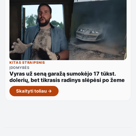
KITAS STRAIPSNIS
ĮDOMYBĖS
Vyras už seną garažą sumokėjo 17 tūkst.
dolerių, bet tikrasis radinys slėpėsi po žeme
Skaityti toliau →