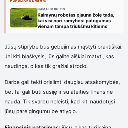
POPULIARU DABAR:
NAMAI IR BUITIS
Kaimynų robotas pjauna žolę tada,
kai visi nori ramybės: patogumas
vienam tampa triukšmu kitiems
Jūsų stiprybė bus gebėjimas mąstyti praktiškai.
Jei kiti blaškysis, jūs galite aiškiai matyti, kas
naudinga, o kas tik gražiai atrodo.
Darbe gali tekti prisiimti daugiau atsakomybės,
bet tai gali būti susiję ir su ateities finansine
nauda. Tik svarbu neleisti, kad kiti naudotųsi
jūsų pareigingumu be atlygio.
Finansinis patarimas:
jūsų laikas turi kainą.