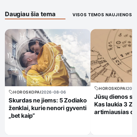
Daugiau šia tema
VISOS TEMOS NAUJIENOS
HOROSKOPAI
2026
HOROSKOPAI
2026-08-06
Jūsų dienos su
Skurdas ne jiems: 5 Zodiako
Kas laukia 3 Zo
ženklai, kurie nenori gyventi
artimiausias d
„bet kaip“