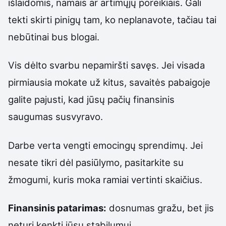
išlaidomis, namais ar artimųjų poreikiais. Gali
tekti skirti pinigų tam, ko neplanavote, tačiau tai
nebūtinai bus blogai.
Vis dėlto svarbu nepamiršti savęs. Jei visada
pirmiausia mokate už kitus, savaitės pabaigoje
galite pajusti, kad jūsų pačių finansinis
saugumas susvyravo.
Darbe verta vengti emocingų sprendimų. Jei
nesate tikri dėl pasiūlymo, pasitarkite su
žmogumi, kuris moka ramiai vertinti skaičius.
Finansinis patarimas:
dosnumas gražu, bet jis
neturi kenkti jūsų stabilumui.