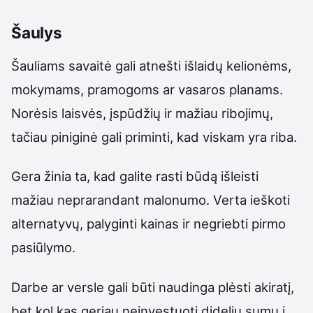
Šaulys
Šauliams savaitė gali atnešti išlaidų kelionėms,
mokymams, pramogoms ar vasaros planams.
Norėsis laisvės, įspūdžių ir mažiau ribojimų,
tačiau piniginė gali priminti, kad viskam yra riba.
Gera žinia ta, kad galite rasti būdą išleisti
mažiau neprarandant malonumo. Verta ieškoti
alternatyvų, palyginti kainas ir negriebti pirmo
pasiūlymo.
Darbe ar versle gali būti naudinga plėsti akiratį,
bet kol kas geriau neinvestuoti didelių sumų į