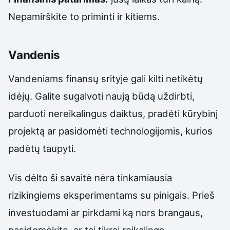
Nepamirškite to priminti ir kitiems.
Vandenis
Vandeniams finansų srityje gali kilti netikėtų
idėjų. Galite sugalvoti naują būdą uždirbti,
parduoti nereikalingus daiktus, pradėti kūrybinį
projektą ar pasidomėti technologijomis, kurios
padėtų taupyti.
Vis dėlto ši savaitė nėra tinkamiausia
rizikingiems eksperimentams su pinigais. Prieš
investuodami ar pirkdami ką nors brangaus,
pasidomėkite, ar tai tikrai reikalinga.