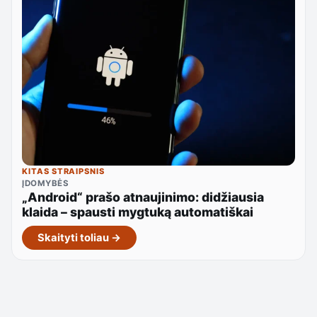
KITAS STRAIPSNIS
ĮDOMYBĖS
„Android“ prašo atnaujinimo: didžiausia
klaida – spausti mygtuką automatiškai
Skaityti toliau →