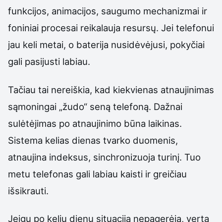
funkcijos, animacijos, saugumo mechanizmai ir
foniniai procesai reikalauja resursų. Jei telefonui
jau keli metai, o baterija nusidėvėjusi, pokyčiai
gali pasijusti labiau.
Tačiau tai nereiškia, kad kiekvienas atnaujinimas
sąmoningai „žudo“ seną telefoną. Dažnai
sulėtėjimas po atnaujinimo būna laikinas.
Sistema kelias dienas tvarko duomenis,
atnaujina indeksus, sinchronizuoja turinį. Tuo
metu telefonas gali labiau kaisti ir greičiau
išsikrauti.
Jeigu po kelių dienų situacija nepagerėja, verta