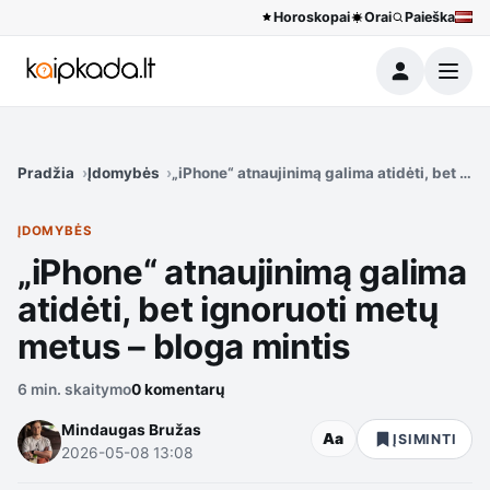
Horoskopai
Orai
Paieška
Meniu
Pradžia
Įdomybės
„iPhone“ atnaujinimą galima atidėti, bet ign
ĮDOMYBĖS
„iPhone“ atnaujinimą galima
atidėti, bet ignoruoti metų
metus – bloga mintis
6 min. skaitymo
0 komentarų
Mindaugas Bružas
Aa
ĮSIMINTI
2026-05-08 13:08