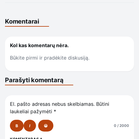
Komentarai
Kol kas komentarų nėra.
Būkite pirmi ir pradėkite diskusiją.
Parašyti komentarą
El. pašto adresas nebus skelbiamas.
Būtini
laukeliai pažymėti
*
B
I
😀
0 / 2000