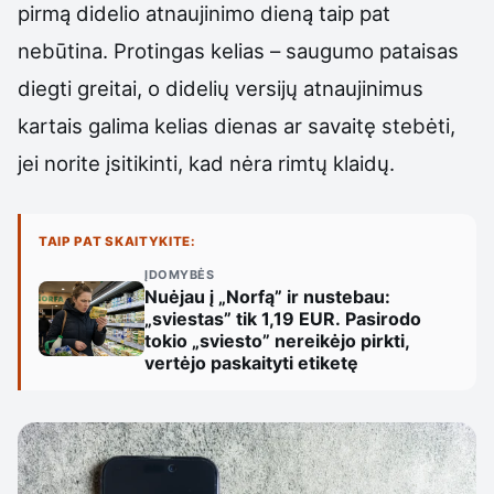
pirmą didelio atnaujinimo dieną taip pat
nebūtina. Protingas kelias – saugumo pataisas
diegti greitai, o didelių versijų atnaujinimus
kartais galima kelias dienas ar savaitę stebėti,
jei norite įsitikinti, kad nėra rimtų klaidų.
TAIP PAT SKAITYKITE:
ĮDOMYBĖS
Nuėjau į „Norfą” ir nustebau:
„sviestas” tik 1,19 EUR. Pasirodo
tokio „sviesto” nereikėjo pirkti,
vertėjo paskaityti etiketę