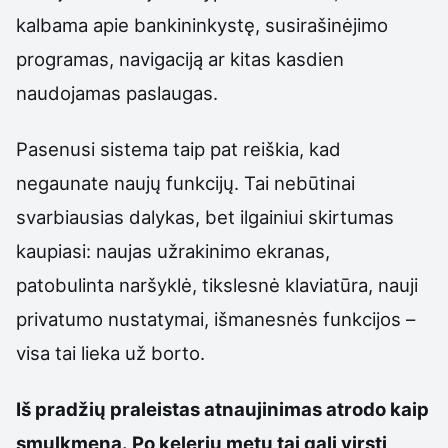
kalbama apie bankininkystę, susirašinėjimo
programas, navigaciją ar kitas kasdien
naudojamas paslaugas.
Pasenusi sistema taip pat reiškia, kad
negaunate naujų funkcijų. Tai nebūtinai
svarbiausias dalykas, bet ilgainiui skirtumas
kaupiasi: naujas užrakinimo ekranas,
patobulinta naršyklė, tikslesnė klaviatūra, nauji
privatumo nustatymai, išmanesnės funkcijos –
visa tai lieka už borto.
Iš pradžių praleistas atnaujinimas atrodo kaip
smulkmena. Po kelerių metų tai gali virsti