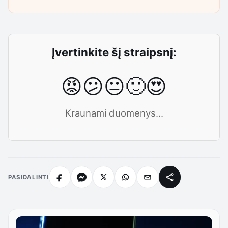
Įvertinkite šį straipsnį:
😡
😕
😐
🙂
😍
Kraunami duomenys...
PASIDALINTI