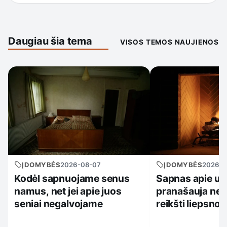
Daugiau šia tema
VISOS TEMOS NAUJIENOS
ĮDOMYBĖS
2026-08-07
ĮDOMYBĖS
2026-0
Kodėl sapnuojame senus
Sapnas apie ug
namus, net jei apie juos
pranašauja nela
seniai negalvojame
reikšti liepsnos