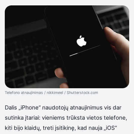
Telefono atnaujinimas / nikkimeel / Shutterstock.com
Dalis „iPhone“ naudotojų atnaujinimus vis dar
sutinka įtariai: vieniems trūksta vietos telefone,
kiti bijo klaidų, treti įsitikinę, kad nauja „iOS“