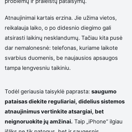
problemų ir praleistų pataisymų.
Atnaujinimai kartais erzina. Jie užima vietos,
reikalauja laiko, o po didesnio diegimo gali
atsirasti laikinų nesklandumų. Tačiau kita pusė
dar nemalonesnė: telefonas, kuriame laikote
svarbius duomenis, be naujausios apsaugos
tampa lengvesniu taikiniu.
Todėl geriausia taisyklė paprasta:
saugumo
pataisas diekite reguliariai, didelius sistemos
atnaujinimus vertinkite atsargiai, bet
neignoruokite jų amžinai.
Taip „iPhone“ ilgiau
išliks ne tik patogus, bet ir saugesnis