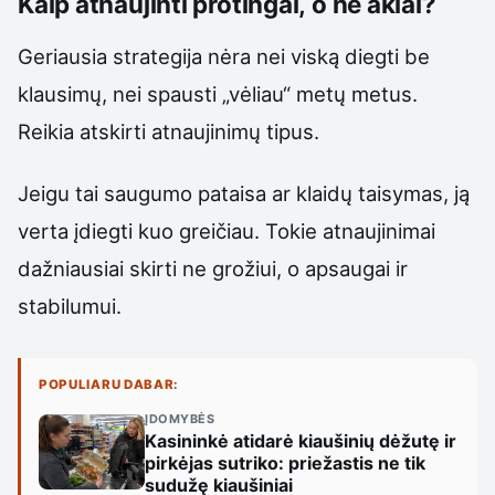
Kaip atnaujinti protingai, o ne aklai?
Geriausia strategija nėra nei viską diegti be
klausimų, nei spausti „vėliau“ metų metus.
Reikia atskirti atnaujinimų tipus.
Jeigu tai saugumo pataisa ar klaidų taisymas, ją
verta įdiegti kuo greičiau. Tokie atnaujinimai
dažniausiai skirti ne grožiui, o apsaugai ir
stabilumui.
POPULIARU DABAR:
ĮDOMYBĖS
Kasininkė atidarė kiaušinių dėžutę ir
pirkėjas sutriko: priežastis ne tik
sudužę kiaušiniai