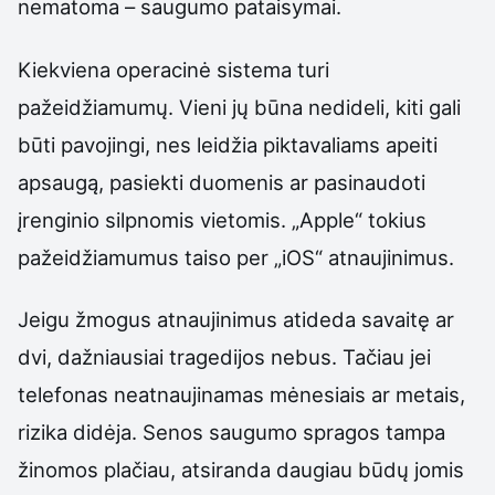
nematoma – saugumo pataisymai.
Kiekviena operacinė sistema turi
pažeidžiamumų. Vieni jų būna nedideli, kiti gali
būti pavojingi, nes leidžia piktavaliams apeiti
apsaugą, pasiekti duomenis ar pasinaudoti
įrenginio silpnomis vietomis. „Apple“ tokius
pažeidžiamumus taiso per „iOS“ atnaujinimus.
Jeigu žmogus atnaujinimus atideda savaitę ar
dvi, dažniausiai tragedijos nebus. Tačiau jei
telefonas neatnaujinamas mėnesiais ar metais,
rizika didėja. Senos saugumo spragos tampa
žinomos plačiau, atsiranda daugiau būdų jomis