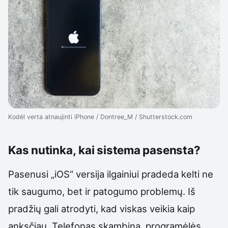
Kodėl verta atnaujinti iPhone / Dontree_M / Shutterstock.com
Kas nutinka, kai sistema pasensta?
Pasenusi „iOS“ versija ilgainiui pradeda kelti ne
tik saugumo, bet ir patogumo problemų. Iš
pradžių gali atrodyti, kad viskas veikia kaip
anksčiau. Telefonas skambina, programėlės