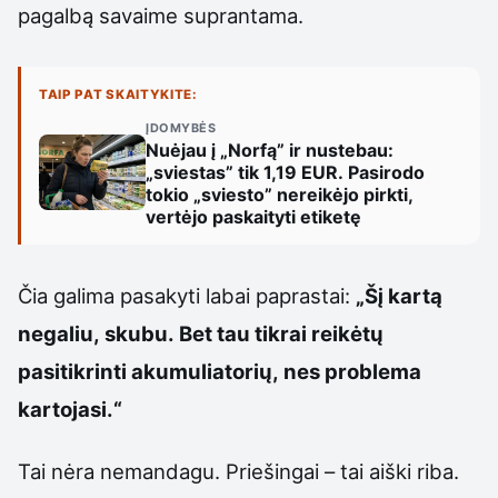
pagalbą savaime suprantama.
TAIP PAT SKAITYKITE:
ĮDOMYBĖS
Nuėjau į „Norfą” ir nustebau:
„sviestas” tik 1,19 EUR. Pasirodo
tokio „sviesto” nereikėjo pirkti,
vertėjo paskaityti etiketę
Čia galima pasakyti labai paprastai:
„Šį kartą
negaliu, skubu. Bet tau tikrai reikėtų
pasitikrinti akumuliatorių, nes problema
kartojasi.“
Tai nėra nemandagu. Priešingai – tai aiški riba.