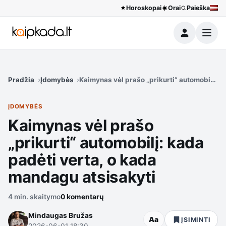
Horoskopai
Orai
Paieška
Meniu
Pradžia
Įdomybės
Kaimynas vėl prašo „prikurti“ automobilį: k
ĮDOMYBĖS
Kaimynas vėl prašo
„prikurti“ automobilį: kada
padėti verta, o kada
mandagu atsisakyti
4 min. skaitymo
0 komentarų
Mindaugas Bružas
Aa
ĮSIMINTI
2026-06-01 18:30