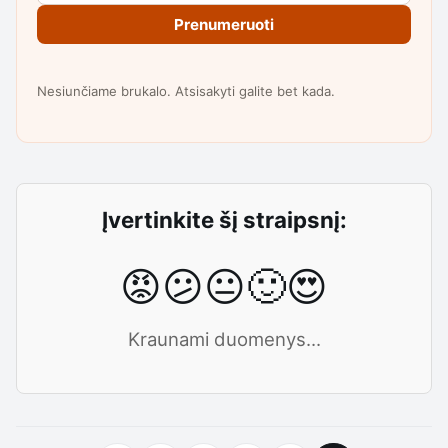
Prenumeruoti
Nesiunčiame brukalo. Atsisakyti galite bet kada.
Įvertinkite šį straipsnį:
😡
😕
😐
🙂
😍
Kraunami duomenys...