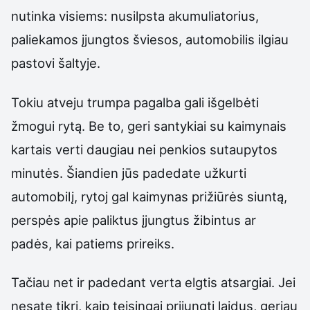
nutinka visiems: nusilpsta akumuliatorius,
paliekamos įjungtos šviesos, automobilis ilgiau
pastovi šaltyje.
Tokiu atveju trumpa pagalba gali išgelbėti
žmogui rytą. Be to, geri santykiai su kaimynais
kartais verti daugiau nei penkios sutaupytos
minutės. Šiandien jūs padedate užkurti
automobilį, rytoj gal kaimynas prižiūrės siuntą,
perspės apie paliktus įjungtus žibintus ar
padės, kai patiems prireiks.
Tačiau net ir padedant verta elgtis atsargiai. Jei
nesate tikri, kaip teisingai prijungti laidus, geriau