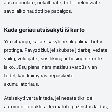
Jūs nepuolate, nekaltinate, bet ir neleidžiate
savo laiko naudoti be pabaigos.
Kada geriau atsisakyti iš karto
Yra situacijų, kai atsisakyti ne tik galima, bet ir
protinga. Pavyzdžiui, jei skubate į darbą, vežate
vaiką, vėluojate į susitikimą ar tiesiog neturite
laiko. Jūsų planai nėra mažiau svarbūs vien
todėl, kad kaimynas nepasikeitė
akumuliatoriaus.
Atsisakyti verta ir tada, jei nesate tikri dėl
automobilio būklės. Jei matote pažeistus laidus,