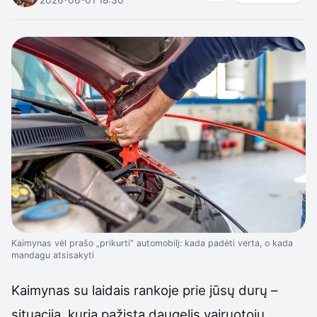
Kaimynas vėl prašo „prikurti“ automobilį: kada padėti verta, o kada
mandagu atsisakyti
Kaimynas su laidais rankoje prie jūsų durų –
situacija, kurią pažįsta daugelis vairuotojų.