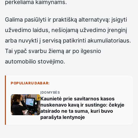
perkeliama kaimynams.
Galima pasiūlyti ir praktišką alternatyvą: įsigyti
užvedimo laidus, nešiojamą užvedimo įrenginį
arba nuvykti į servisą patikrinti akumuliatoriaus.
Tai ypač svarbu žiemą ar po ilgesnio
automobilio stovėjimo.
POPULIARU DABAR:
ĮDOMYBĖS
Kaunietė prie savitarnos kasos
nuskenavo kavą ir sustingo: čekyje
atsirado ne ta suma, kuri buvo
parašyta lentynoje