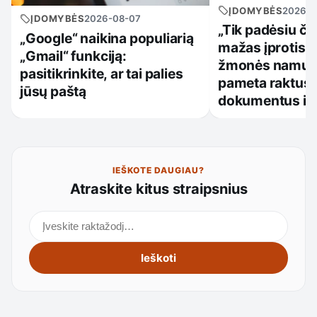
ĮDOMYBĖS
2026-0
ĮDOMYBĖS
2026-08-07
„Tik padėsiu či
„Google“ naikina populiarią
mažas įprotis, 
„Gmail“ funkciją:
žmonės namuos
pasitikrinkite, ar tai palies
pameta raktus,
jūsų paštą
dokumentus ir
IEŠKOTE DAUGIAU?
Atraskite kitus straipsnius
Ieškoti straipsnių
Ieškoti