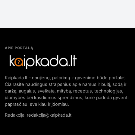
APIE PORTALĄ
Kaipkada.lt – naujienų, patarimų ir gyvenimo būdo portalas.
Čia rasite naudingus straipsnius apie namus ir buitį, sodą ir
daržą, augalus, sveikatą, mitybą, receptus, technologijas,
įdomybes bei kasdienius sprendimus, kurie padeda gyventi
paprasčiau, sveikiau ir įdomiau.
Redakcija: redakcija@kaipkada.lt