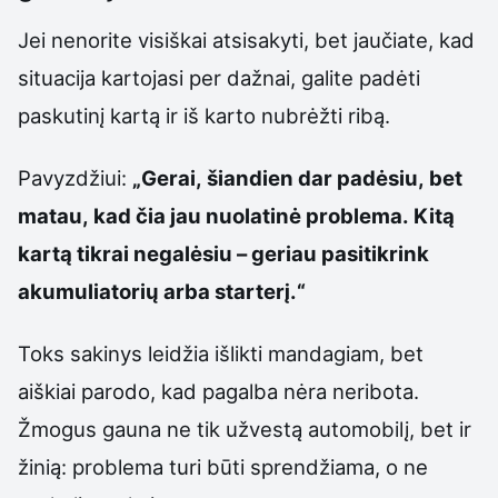
Jei nenorite visiškai atsisakyti, bet jaučiate, kad
situacija kartojasi per dažnai, galite padėti
paskutinį kartą ir iš karto nubrėžti ribą.
Pavyzdžiui:
„Gerai, šiandien dar padėsiu, bet
matau, kad čia jau nuolatinė problema. Kitą
kartą tikrai negalėsiu – geriau pasitikrink
akumuliatorių arba starterį.“
Toks sakinys leidžia išlikti mandagiam, bet
aiškiai parodo, kad pagalba nėra neribota.
Žmogus gauna ne tik užvestą automobilį, bet ir
žinią: problema turi būti sprendžiama, o ne