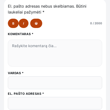
El. pašto adresas nebus skelbiamas.
Būtini
laukeliai pažymėti
*
B
I
😀
0 / 2000
KOMENTARAS
*
VARDAS
*
EL. PAŠTO ADRESAS
*