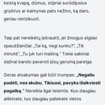
keistą kvapą, dūmus, stipriai surūdijusius
gnybtus ar kaimynas pats nežino, ką daro,
geriau nerizikuoti.
Taip pat nereikėtų įsitraukti, jei žmogus elgiasi
spaudžiančiai: „Tai ką, negi sunku?“, „Tik
minutė“, „Tu juk turi mašiną.“ Tokie sakiniai
dažnai bando paversti jūsų gerumą pareiga.
Geras atsakymas gali būti trumpas:
„Negaliu
padėti, nes skubu. Tikiuosi, pavyks išsikviesti
pagalbą.“
Nereikia ilgai teisintis. Kuo daugiau
aiškinate, tuo daugiau paliekate vietos