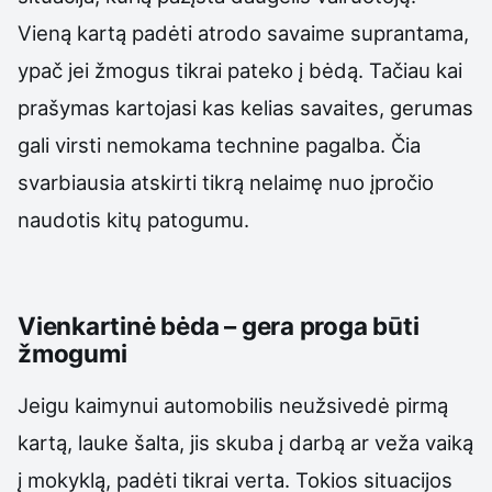
Vieną kartą padėti atrodo savaime suprantama,
ypač jei žmogus tikrai pateko į bėdą. Tačiau kai
prašymas kartojasi kas kelias savaites, gerumas
gali virsti nemokama technine pagalba. Čia
svarbiausia atskirti tikrą nelaimę nuo įpročio
naudotis kitų patogumu.
Vienkartinė bėda – gera proga būti
žmogumi
Jeigu kaimynui automobilis neužsivedė pirmą
kartą, lauke šalta, jis skuba į darbą ar veža vaiką
į mokyklą, padėti tikrai verta. Tokios situacijos