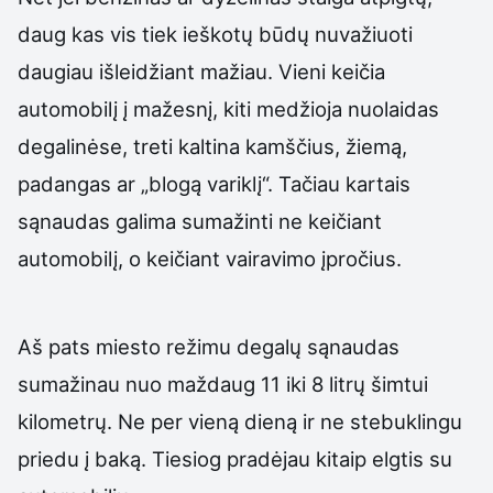
daug kas vis tiek ieškotų būdų nuvažiuoti
daugiau išleidžiant mažiau. Vieni keičia
automobilį į mažesnį, kiti medžioja nuolaidas
degalinėse, treti kaltina kamščius, žiemą,
padangas ar „blogą variklį“. Tačiau kartais
sąnaudas galima sumažinti ne keičiant
automobilį, o keičiant vairavimo įpročius.
Aš pats miesto režimu degalų sąnaudas
sumažinau nuo maždaug 11 iki 8 litrų šimtui
kilometrų. Ne per vieną dieną ir ne stebuklingu
priedu į baką. Tiesiog pradėjau kitaip elgtis su