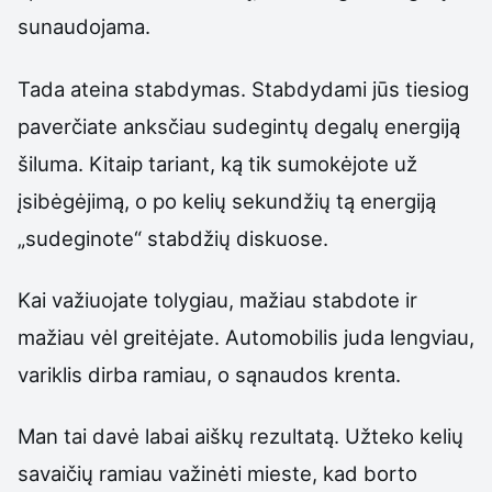
sunaudojama.
Tada ateina stabdymas. Stabdydami jūs tiesiog
paverčiate anksčiau sudegintų degalų energiją
šiluma. Kitaip tariant, ką tik sumokėjote už
įsibėgėjimą, o po kelių sekundžių tą energiją
„sudeginote“ stabdžių diskuose.
Kai važiuojate tolygiau, mažiau stabdote ir
mažiau vėl greitėjate. Automobilis juda lengviau,
variklis dirba ramiau, o sąnaudos krenta.
Man tai davė labai aiškų rezultatą. Užteko kelių
savaičių ramiau važinėti mieste, kad borto