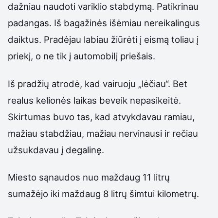
dažniau naudoti variklio stabdymą. Patikrinau
padangas. Iš bagažinės išėmiau nereikalingus
daiktus. Pradėjau labiau žiūrėti į eismą toliau į
priekį, o ne tik į automobilį priešais.
Iš pradžių atrodė, kad vairuoju „lėčiau“. Bet
realus kelionės laikas beveik nepasikeitė.
Skirtumas buvo tas, kad atvykdavau ramiau,
mažiau stabdžiau, mažiau nervinausi ir rečiau
užsukdavau į degalinę.
Miesto sąnaudos nuo maždaug 11 litrų
sumažėjo iki maždaug 8 litrų šimtui kilometrų.