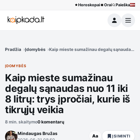
Horoskopai
Orai
Paieška
Meniu
Pradžia
Įdomybės
Kaip mieste sumažinau degalų sąnaudas nuo 11 
ĮDOMYBĖS
Kaip mieste sumažinau
degalų sąnaudas nuo 11 iki
8 litrų: trys įpročiai, kurie iš
tikrųjų veikia
8 min. skaitymo
0 komentarų
Mindaugas Bružas
Aa
ĮSIMINTI
2026-05-31 08:50