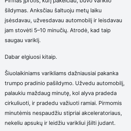
Pirmas įprotis, kurį pakeičiau, buvo variklio
šildymas. Anksčiau šaltuoju metų laiku
įsėsdavau, užvesdavau automobilį ir leisdavau
jam stovėti 5–10 minučių. Atrodė, kad taip
saugau variklį.
Dabar elgiuosi kitaip.
Šiuolaikiniams varikliams dažniausiai pakanka
trumpo pradinio pašildymo. Užvedu automobilį,
palaukiu maždaug minutę, kol alyva pradeda
cirkuliuoti, ir pradedu važiuoti ramiai. Pirmomis
minutėmis nespaudžiu stipriai akceleratoriaus,
nekeliu apsukų ir leidžiu varikliui įšilti judant.