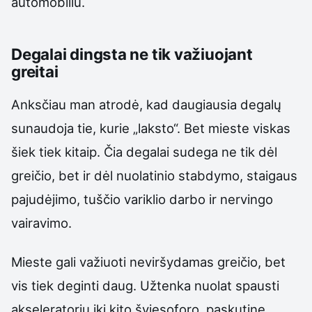
automobiliu.
Degalai dingsta ne tik važiuojant
greitai
Anksčiau man atrodė, kad daugiausia degalų
sunaudoja tie, kurie „laksto“. Bet mieste viskas
šiek tiek kitaip. Čia degalai sudega ne tik dėl
greičio, bet ir dėl nuolatinio stabdymo, staigaus
pajudėjimo, tuščio variklio darbo ir nervingo
vairavimo.
Mieste gali važiuoti neviršydamas greičio, bet
vis tiek deginti daug. Užtenka nuolat spausti
akseleratorių iki kito šviesoforo, paskutinę