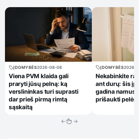
ĮDOMYBĖS
2026-0
ĮDOMYBĖS
2026-08-08
Nekabinkite ra
Viena PVM klaida gali
ant durų: šis įpr
praryti jūsų pelną: ką
gadina namus ir
verslininkas turi suprasti
prišaukti pelės
dar prieš pirmą rimtą
sąskaitą
←
→