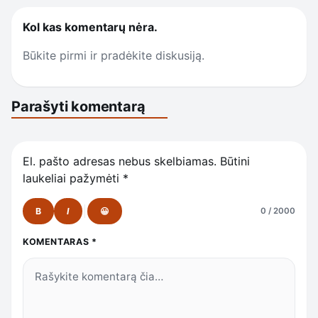
Kol kas komentarų nėra.
Būkite pirmi ir pradėkite diskusiją.
Parašyti komentarą
El. pašto adresas nebus skelbiamas.
Būtini
laukeliai pažymėti
*
B
I
😀
0 / 2000
KOMENTARAS
*