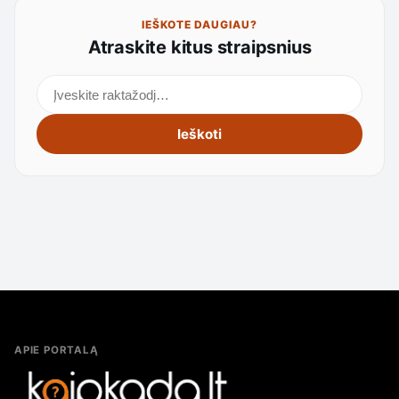
IEŠKOTE DAUGIAU?
Atraskite kitus straipsnius
Ieškoti straipsnių
Ieškoti
APIE PORTALĄ