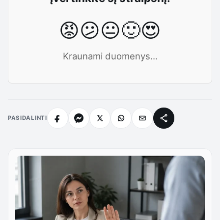
😡
😕
😐
🙂
😍
Kraunami duomenys...
PASIDALINTI