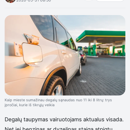
Kaip mieste sumažinau degalų sąnaudas nuo 11 iki 8 litrų: trys
įpročiai, kurie iš tikrųjų veikia
Degalų taupymas vairuotojams aktualus visada.
Net jei benzinas ar dyzelinas staiga atpigtų,