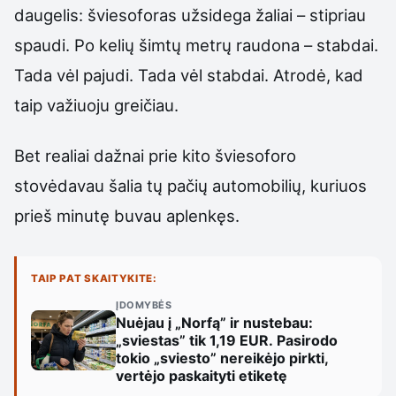
daugelis: šviesoforas užsidega žaliai – stipriau
spaudi. Po kelių šimtų metrų raudona – stabdai.
Tada vėl pajudi. Tada vėl stabdai. Atrodė, kad
taip važiuoju greičiau.
Bet realiai dažnai prie kito šviesoforo
stovėdavau šalia tų pačių automobilių, kuriuos
prieš minutę buvau aplenkęs.
TAIP PAT SKAITYKITE:
ĮDOMYBĖS
Nuėjau į „Norfą” ir nustebau:
„sviestas” tik 1,19 EUR. Pasirodo
tokio „sviesto” nereikėjo pirkti,
vertėjo paskaityti etiketę