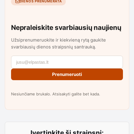
DIENOS PRENUMERATA
Nepraleiskite svarbiausių naujienų
Užsiprenumeruokite ir kiekvieną rytą gaukite
svarbiausių dienos straipsnių santrauką.
Prenumeruoti
Nesiunčiame brukalo. Atsisakyti galite bet kada.
Įvertinkite šį straipsnį: