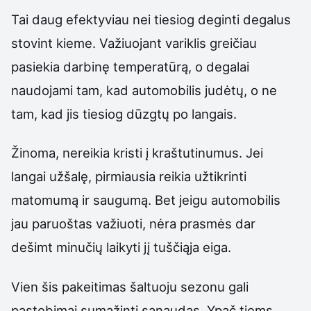
Tai daug efektyviau nei tiesiog deginti degalus
stovint kieme. Važiuojant variklis greičiau
pasiekia darbinę temperatūrą, o degalai
naudojami tam, kad automobilis judėtų, o ne
tam, kad jis tiesiog dūzgtų po langais.
Žinoma, nereikia kristi į kraštutinumus. Jei
langai užšalę, pirmiausia reikia užtikrinti
matomumą ir saugumą. Bet jeigu automobilis
jau paruoštas važiuoti, nėra prasmės dar
dešimt minučių laikyti jį tuščiąja eiga.
Vien šis pakeitimas šaltuoju sezonu gali
pastebimai sumažinti sąnaudas. Ypač tiems,