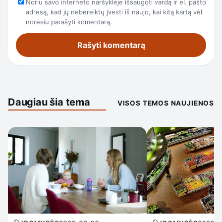
Noriu savo interneto naršyklėje išsaugoti vardą ir el. pašto
adresą, kad jų nebereiktų įvesti iš naujo, kai kitą kartą vėl
norėsiu parašyti komentarą.
Daugiau šia tema
VISOS TEMOS NAUJIENOS