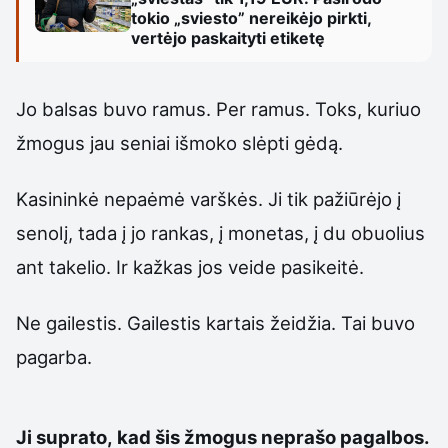
tokio „sviesto” nereikėjo pirkti,
vertėjo paskaityti etiketę
Jo balsas buvo ramus. Per ramus. Toks, kuriuo
žmogus jau seniai išmoko slėpti gėdą.
Kasininkė nepaėmė varškės. Ji tik pažiūrėjo į
senolį, tada į jo rankas, į monetas, į du obuolius
ant takelio. Ir kažkas jos veide pasikeitė.
Ne gailestis. Gailestis kartais žeidžia. Tai buvo
pagarba.
Ji suprato, kad šis žmogus neprašo pagalbos.