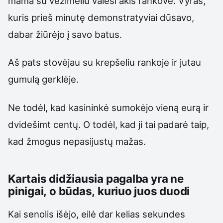
mama su vežimėliu valėsi akis rankove. Vyras,
kuris prieš minutę demonstratyviai dūsavo,
dabar žiūrėjo į savo batus.
Aš pats stovėjau su krepšeliu rankoje ir jutau
gumulą gerklėje.
Ne todėl, kad kasininkė sumokėjo vieną eurą ir
dvidešimt centų. O todėl, kad ji tai padarė taip,
kad žmogus nepasijustų mažas.
Kartais didžiausia pagalba yra ne
pinigai, o būdas, kuriuo juos duodi
Kai senolis išėjo, eilė dar kelias sekundes