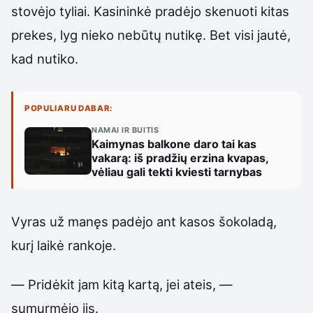
stovėjo tyliai. Kasininkė pradėjo skenuoti kitas
prekes, lyg nieko nebūtų nutikę. Bet visi jautė,
kad nutiko.
POPULIARU DABAR:
NAMAI IR BUITIS
Kaimynas balkone daro tai kas
vakarą: iš pradžių erzina kvapas,
vėliau gali tekti kviesti tarnybas
Vyras už manęs padėjo ant kasos šokoladą,
kurį laikė rankoje.
— Pridėkit jam kitą kartą, jei ateis, —
sumurmėjo jis.