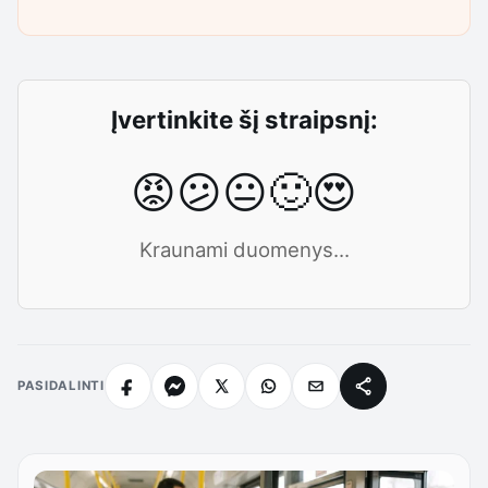
Įvertinkite šį straipsnį:
😡
😕
😐
🙂
😍
Kraunami duomenys...
PASIDALINTI