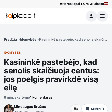
Horoskopai
Orai
Paieška
Meniu
Pradžia
Įdomybės
Kasininkė pastebėjo, kad senolis skaičiuoja 
ĮDOMYBĖS
Kasininkė pastebėjo, kad
senolis skaičiuoja centus:
jos poelgis pravirkdė visą
eilę
6 min. skaitymo
1 komentaras
Mindaugas Bružas
Aa
ĮSIMINTI
2026-05-22 08:48