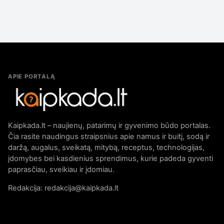
APIE PORTALĄ
Kaipkada.lt – naujienų, patarimų ir gyvenimo būdo portalas.
Čia rasite naudingus straipsnius apie namus ir buitį, sodą ir
daržą, augalus, sveikatą, mitybą, receptus, technologijas,
įdomybes bei kasdienius sprendimus, kurie padeda gyventi
paprasčiau, sveikiau ir įdomiau.
Redakcija: redakcija@kaipkada.lt