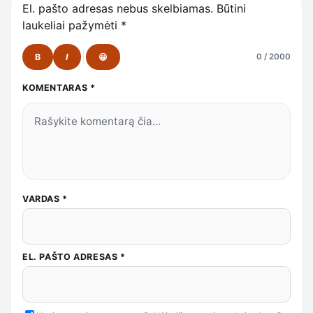
El. pašto adresas nebus skelbiamas.
Būtini
laukeliai pažymėti
*
B
I
😀
0 / 2000
KOMENTARAS
*
VARDAS
*
EL. PAŠTO ADRESAS
*