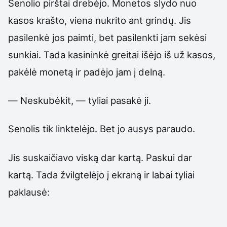
Senolio pirštai drebėjo. Monetos slydo nuo
kasos krašto, viena nukrito ant grindų. Jis
pasilenkė jos paimti, bet pasilenkti jam sekėsi
sunkiai. Tada kasininkė greitai išėjo iš už kasos,
pakėlė monetą ir padėjo jam į delną.
— Neskubėkit, — tyliai pasakė ji.
Senolis tik linktelėjo. Bet jo ausys paraudo.
Jis suskaičiavo viską dar kartą. Paskui dar
kartą. Tada žvilgtelėjo į ekraną ir labai tyliai
paklausė: