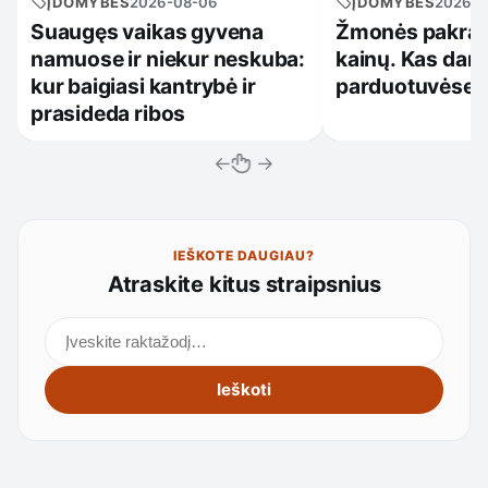
ĮDOMYBĖS
2026-08-06
ĮDOMYBĖS
2026-0
Suaugęs vaikas gyvena
Žmonės pakrau
namuose ir niekur neskuba:
kainų. Kas daro
kur baigiasi kantrybė ir
parduotuvėse?
prasideda ribos
←
→
IEŠKOTE DAUGIAU?
Atraskite kitus straipsnius
Ieškoti straipsnių
Ieškoti