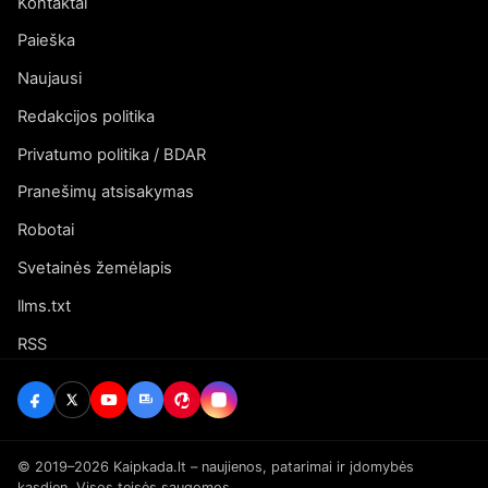
Kontaktai
Paieška
Naujausi
Redakcijos politika
Privatumo politika / BDAR
Pranešimų atsisakymas
Robotai
Svetainės žemėlapis
llms.txt
RSS
© 2019–2026 Kaipkada.lt – naujienos, patarimai ir įdomybės
kasdien. Visos teisės saugomos.