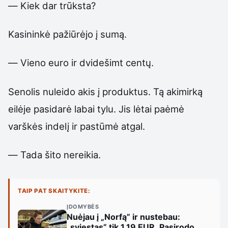
— Kiek dar trūksta?
Kasininkė pažiūrėjo į sumą.
— Vieno euro ir dvidešimt centų.
Senolis nuleido akis į produktus. Tą akimirką
eilėje pasidarė labai tylu. Jis lėtai paėmė
varškės indelį ir pastūmė atgal.
— Tada šito nereikia.
TAIP PAT SKAITYKITE:
ĮDOMYBĖS
Nuėjau į „Norfą” ir nustebau:
„sviestas” tik 1,19 EUR. Pasirodo