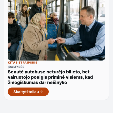
KITAS STRAIPSNIS
ĮDOMYBĖS
Senutė autobuse neturėjo bilieto, bet
vairuotojo poelgis priminė visiems, kad
žmogiškumas dar neišnyko
Skaityti toliau →