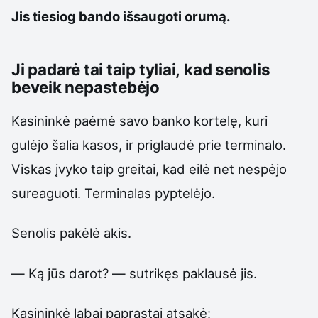
Jis tiesiog bando išsaugoti orumą.
Ji padarė tai taip tyliai, kad senolis
beveik nepastebėjo
Kasininkė paėmė savo banko kortelę, kuri
gulėjo šalia kasos, ir priglaudė prie terminalo.
Viskas įvyko taip greitai, kad eilė net nespėjo
sureaguoti. Terminalas pyptelėjo.
Senolis pakėlė akis.
— Ką jūs darot? — sutrikęs paklausė jis.
Kasininkė labai paprastai atsakė: