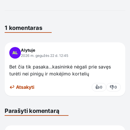
1 komentaras
Alytuje
2026 m. gegužės 22 d. 12:45
Bet čia tik pasaka…kasininkė nėgali prie savęs
turėti nei pinigų ir mokėjimo kortelių
↩ Atsakyti
👍
👎
0
0
Parašyti komentarą