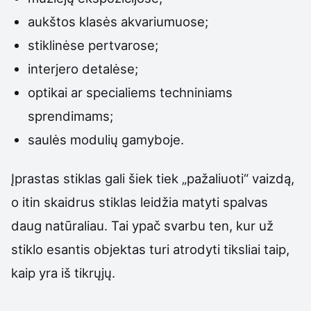
aukštos klasės akvariumuose;
stiklinėse pertvarose;
interjero detalėse;
optikai ar specialiems techniniams
sprendimams;
saulės modulių gamyboje.
Įprastas stiklas gali šiek tiek „pažaliuoti“ vaizdą,
o itin skaidrus stiklas leidžia matyti spalvas
daug natūraliau. Tai ypač svarbu ten, kur už
stiklo esantis objektas turi atrodyti tiksliai taip,
kaip yra iš tikrųjų.