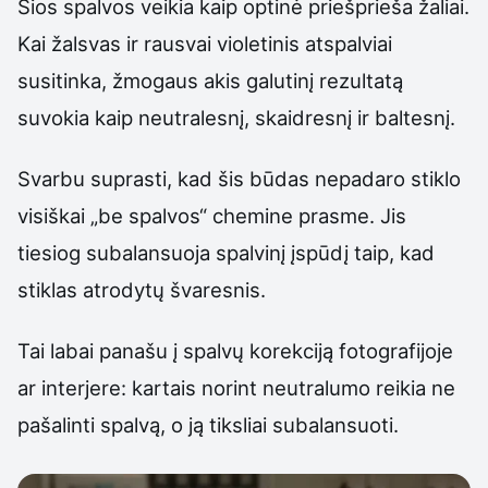
Šios spalvos veikia kaip optinė priešprieša žaliai.
Kai žalsvas ir rausvai violetinis atspalviai
susitinka, žmogaus akis galutinį rezultatą
suvokia kaip neutralesnį, skaidresnį ir baltesnį.
Svarbu suprasti, kad šis būdas nepadaro stiklo
visiškai „be spalvos“ chemine prasme. Jis
tiesiog subalansuoja spalvinį įspūdį taip, kad
stiklas atrodytų švaresnis.
Tai labai panašu į spalvų korekciją fotografijoje
ar interjere: kartais norint neutralumo reikia ne
pašalinti spalvą, o ją tiksliai subalansuoti.