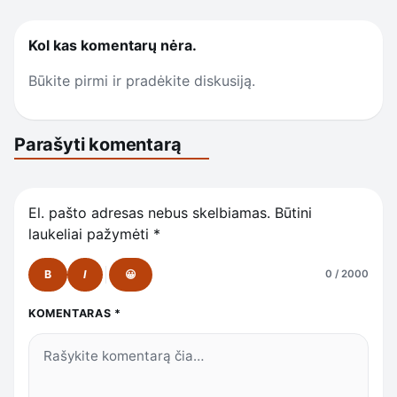
Kol kas komentarų nėra.
Būkite pirmi ir pradėkite diskusiją.
Parašyti komentarą
El. pašto adresas nebus skelbiamas.
Būtini
laukeliai pažymėti
*
B
I
😀
0 / 2000
KOMENTARAS
*