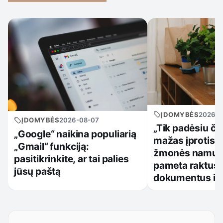
ĮDOMYBĖS
2026-0
ĮDOMYBĖS
2026-08-07
„Tik padėsiu či
„Google“ naikina populiarią
mažas įprotis, 
„Gmail“ funkciją:
žmonės namuos
pasitikrinkite, ar tai palies
pameta raktus,
jūsų paštą
dokumentus ir