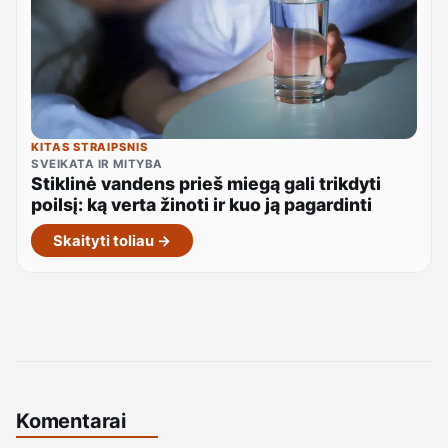
KITAS STRAIPSNIS
SVEIKATA IR MITYBA
Stiklinė vandens prieš miegą gali trikdyti
poilsį: ką verta žinoti ir kuo ją pagardinti
Skaityti toliau →
Komentarai