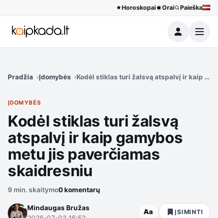
Horoskopai
Orai
Paieška
Meniu
Pradžia
Įdomybės
Kodėl stiklas turi žalsvą atspalvį ir kaip 
ĮDOMYBĖS
Kodėl stiklas turi žalsvą
atspalvį ir kaip gamybos
metu jis paverčiamas
skaidresniu
9 min. skaitymo
0 komentarų
Mindaugas Bružas
Aa
ĮSIMINTI
2026-07-03 16:52