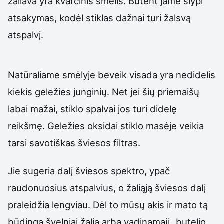
žaliava yra kvarcinis smėlis. Būtent jame slypi
atsakymas, kodėl stiklas dažnai turi žalsvą
atspalvį.
Natūraliame smėlyje beveik visada yra nedidelis
kiekis geležies junginių. Net jei šių priemaišų
labai mažai, stiklo spalvai jos turi didelę
reikšmę. Geležies oksidai stiklo masėje veikia
tarsi savotiškas šviesos filtras.
Jie sugeria dalį šviesos spektro, ypač
raudonuosius atspalvius, o žaliąją šviesos dalį
praleidžia lengviau. Dėl to mūsų akis ir mato tą
būdingą švelniai žalią arba vadinamąjį „butelio