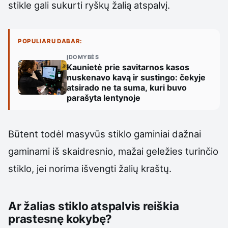
stikle gali sukurti ryškų žalią atspalvį.
POPULIARU DABAR:
ĮDOMYBĖS
Kaunietė prie savitarnos kasos
nuskenavo kavą ir sustingo: čekyje
atsirado ne ta suma, kuri buvo
parašyta lentynoje
Būtent todėl masyvūs stiklo gaminiai dažnai
gaminami iš skaidresnio, mažai geležies turinčio
stiklo, jei norima išvengti žalių kraštų.
Ar žalias stiklo atspalvis reiškia
prastesnę kokybę?