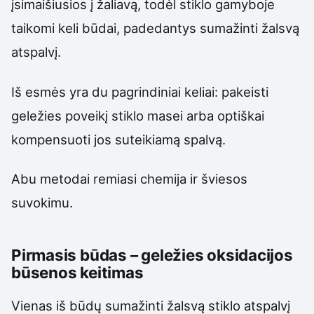
įsimaišiusios į žaliavą, todėl stiklo gamyboje
taikomi keli būdai, padedantys sumažinti žalsvą
atspalvį.
Iš esmės yra du pagrindiniai keliai: pakeisti
geležies poveikį stiklo masei arba optiškai
kompensuoti jos suteikiamą spalvą.
Abu metodai remiasi chemija ir šviesos
suvokimu.
Pirmasis būdas – geležies oksidacijos
būsenos keitimas
Vienas iš būdų sumažinti žalsvą stiklo atspalvį