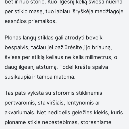
bet ir nuo storio. Kuo ilgesnį kelią šviesa nueina
per stiklo masę, tuo labiau išryškėja medžiagoje
esančios priemaišos.
Plonas langų stiklas gali atrodyti beveik
bespalvis, tačiau jei pažiūrėsite į jo briauną,
šviesa per stiklą keliaus ne kelis milimetrus, o
daug ilgesnį atstumą. Todėl krašte spalva
susikaupia ir tampa matoma.
Tas pats vyksta su storomis stiklinėmis
pertvaromis, stalviršiais, lentynomis ar
akvariumais. Net nedidelis geležies kiekis, kuris
ploname stikle nepastebimas, storesniame