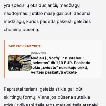
yra specialių oksiduojančių medžiagų
naudojimas. Į stiklo masę gali būti dedama
medžiagų, kurios padeda pakeisti geležies
cheminę būseną.
TAIP PAT SKAITYKITE:
ĮDOMYBĖS
Nuėjau į „Norfą” ir nustebau:
„sviestas” tik 1,19 EUR. Pasirodo
tokio „sviesto” nereikėjo pirkti,
vertėjo paskaityti etiketę
Paprastai tariant, geležis stikle gali būti
skirtingų formų. Viena jos būsena suteikia
stiklui ryškesnį žalią arba melsvai žalią atspalvį,