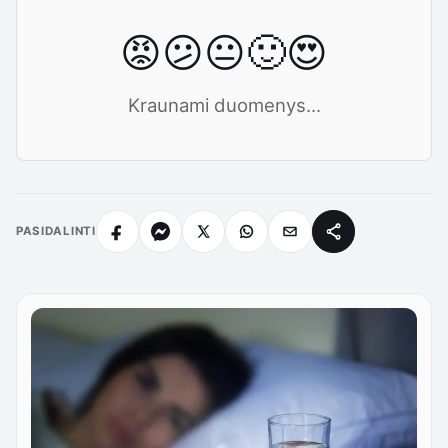
😡
😕
😐
🙂
😍
Kraunami duomenys...
PASIDALINTI