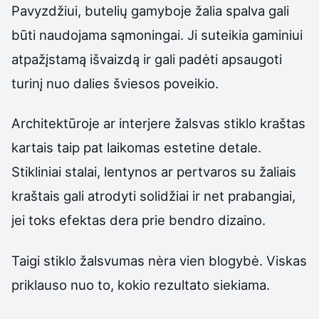
Pavyzdžiui, butelių gamyboje žalia spalva gali
būti naudojama sąmoningai. Ji suteikia gaminiui
atpažįstamą išvaizdą ir gali padėti apsaugoti
turinį nuo dalies šviesos poveikio.
Architektūroje ar interjere žalsvas stiklo kraštas
kartais taip pat laikomas estetine detale.
Stikliniai stalai, lentynos ar pertvaros su žaliais
kraštais gali atrodyti solidžiai ir net prabangiai,
jei toks efektas dera prie bendro dizaino.
Taigi stiklo žalsvumas nėra vien blogybė. Viskas
priklauso nuo to, kokio rezultato siekiama.