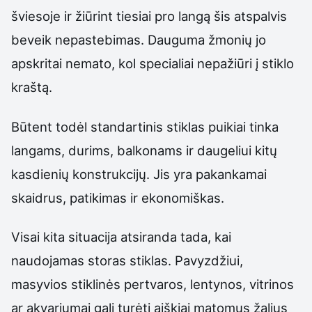
šviesoje ir žiūrint tiesiai pro langą šis atspalvis
beveik nepastebimas. Dauguma žmonių jo
apskritai nemato, kol specialiai nepažiūri į stiklo
kraštą.
Būtent todėl standartinis stiklas puikiai tinka
langams, durims, balkonams ir daugeliui kitų
kasdienių konstrukcijų. Jis yra pakankamai
skaidrus, patikimas ir ekonomiškas.
Visai kita situacija atsiranda tada, kai
naudojamas storas stiklas. Pavyzdžiui,
masyvios stiklinės pertvaros, lentynos, vitrinos
ar akvariumai gali turėti aiškiai matomus žalius