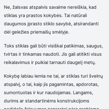
Ne, žalsvas atspalvis savaime nereiškia, kad
stiklas yra prastos kokybės. Tai natūrali
daugumos įprasto stiklo savybė, atsirandanti
dėl geležies priemaišų smėlyje.
Toks stiklas gali būti visiškai patikimas, saugus,
tvirtas ir tinkamas naudoti. Jis gali atitikti visus
reikalavimus ir puikiai tarnauti daugelį metų.
Kokybę labiau lemia ne tai, ar stiklas turi švelnų
atspalvį, o tai, kaip jis pagamintas, apdorotas,
sumontuotas ir kur naudojamas. Langams,
durims ar standartinėms konstrukcijoms
nedidelis žalsvumas paprastai nėra problema.