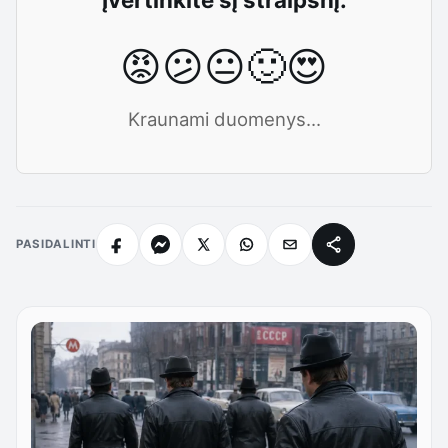
😡
😕
😐
🙂
😍
Kraunami duomenys...
PASIDALINTI