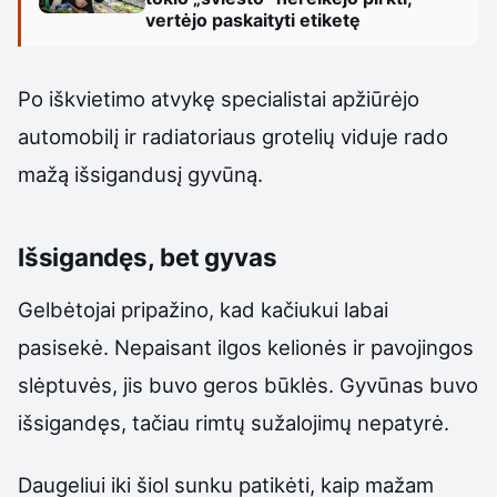
vertėjo paskaityti etiketę
Po iškvietimo atvykę specialistai apžiūrėjo
automobilį ir radiatoriaus grotelių viduje rado
mažą išsigandusį gyvūną.
Išsigandęs, bet gyvas
Gelbėtojai pripažino, kad kačiukui labai
pasisekė. Nepaisant ilgos kelionės ir pavojingos
slėptuvės, jis buvo geros būklės. Gyvūnas buvo
išsigandęs, tačiau rimtų sužalojimų nepatyrė.
Daugeliui iki šiol sunku patikėti, kaip mažam