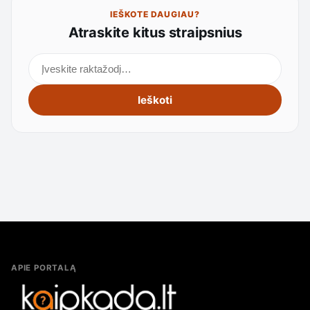
IEŠKOTE DAUGIAU?
Atraskite kitus straipsnius
Ieškoti straipsnių
Ieškoti
APIE PORTALĄ