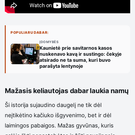
POPULIARU DABAR:
ĮDOMYBĖS
Kaunietė prie savitarnos kasos
nuskenavo kavą ir sustingo: čekyje
atsirado ne ta suma, kuri buvo
parašyta lentynoje
Mažasis keliautojas dabar laukia namų
Ši istorija sujaudino daugelį ne tik dėl
neįtikėtino kačiuko išgyvenimo, bet ir dėl
laimingos pabaigos. Mažas gyvūnas, kuris