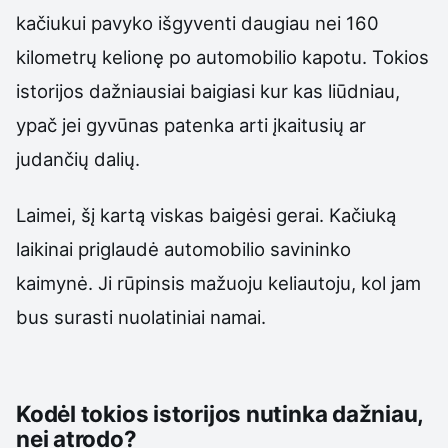
kačiukui pavyko išgyventi daugiau nei 160
kilometrų kelionę po automobilio kapotu. Tokios
istorijos dažniausiai baigiasi kur kas liūdniau,
ypač jei gyvūnas patenka arti įkaitusių ar
judančių dalių.
Laimei, šį kartą viskas baigėsi gerai. Kačiuką
laikinai priglaudė automobilio savininko
kaimynė. Ji rūpinsis mažuoju keliautoju, kol jam
bus surasti nuolatiniai namai.
Kodėl tokios istorijos nutinka dažniau,
nei atrodo?