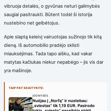
vibruoja detalės, o gyvūnas neturi galimybės
saugiai pasitraukti. Būtent todėl ši istorija
nustebino net gelbėtojus.
Apie slaptą keleivį vairuotojas sužinojo tik kitą
dieną. Iš automobilio pradėjo sklisti
miauksėjimas. Tada tapo aišku, kad vakar
matytas kačiukas niekur nepabėgo – jis vis dar
yra mašinoje.
TAIP PAT SKAITYKITE:
ĮDOMYBĖS
Nuėjau į „Norfą” ir nustebau:
„sviestas” tik 1,19 EUR. Pasirodo
tokio „sviesto” nereikėjo pirkti,