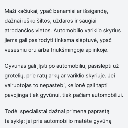
Maži kačiukai, ypač benamiai ar išsigandę,
dažnai ieško šiltos, uždaros ir saugiai
atrodančios vietos. Automobilio variklio skyrius
jiems gali pasirodyti tinkama slėptuvė, ypač
vėsesniu oru arba triukšmingoje aplinkoje.
Gyvūnas gali įlįsti po automobiliu, pasislėpti už
grotelių, prie ratų arkų ar variklio skyriuje. Jei
vairuotojas to nepastebi, kelionė gali tapti
pavojinga tiek gyvūnui, tiek pačiam automobiliui.
Todėl specialistai dažnai primena paprastą
taisyklę: jei prie automobilio matėte gyvūną