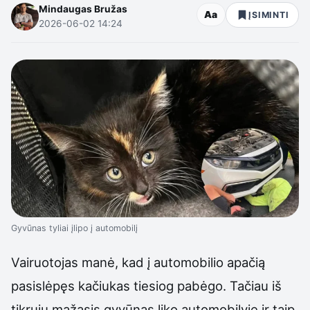
Mindaugas Bružas
Aa
ĮSIMINTI
2026-06-02 14:24
Gyvūnas tyliai įlipo į automobilį
Vairuotojas manė, kad į automobilio apačią
pasislėpęs kačiukas tiesiog pabėgo. Tačiau iš
tikrųjų mažasis gyvūnas liko automobilyje ir taip