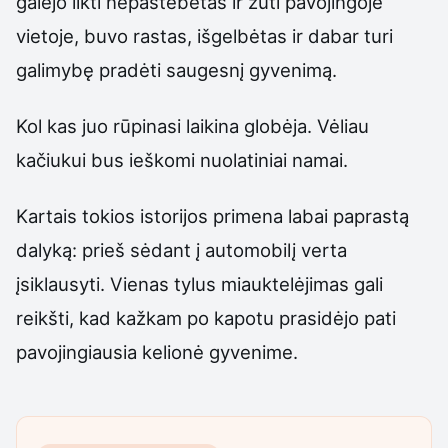
galėjo likti nepastebėtas ir žūti pavojingoje
vietoje, buvo rastas, išgelbėtas ir dabar turi
galimybę pradėti saugesnį gyvenimą.
Kol kas juo rūpinasi laikina globėja. Vėliau
kačiukui bus ieškomi nuolatiniai namai.
Kartais tokios istorijos primena labai paprastą
dalyką: prieš sėdant į automobilį verta
įsiklausyti. Vienas tylus miauktelėjimas gali
reikšti, kad kažkam po kapotu prasidėjo pati
pavojingiausia kelionė gyvenime.