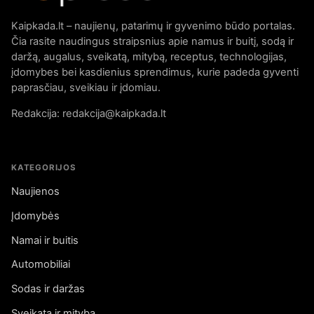
Kaipkada.lt – naujienų, patarimų ir gyvenimo būdo portalas.
Čia rasite naudingus straipsnius apie namus ir buitį, sodą ir
daržą, augalus, sveikatą, mitybą, receptus, technologijas,
įdomybes bei kasdienius sprendimus, kurie padeda gyventi
paprasčiau, sveikiau ir įdomiau.
Redakcija: redakcija@kaipkada.lt
KATEGORIJOS
Naujienos
Įdomybės
Namai ir buitis
Automobiliai
Sodas ir daržas
Sveikata ir mityba