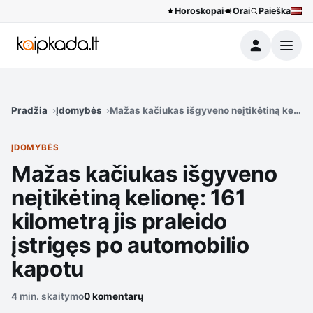
Horoskopai
Orai
Paieška
Meniu
Pradžia
Įdomybės
Mažas kačiukas išgyveno neįtikėtiną kelionę
ĮDOMYBĖS
Mažas kačiukas išgyveno
neįtikėtiną kelionę: 161
kilometrą jis praleido
įstrigęs po automobilio
kapotu
4 min. skaitymo
0 komentarų