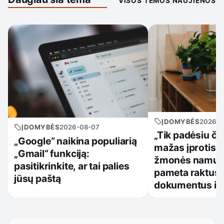
VISOS TEMOS NAUJIENOS
ĮDOMYBĖS
2026-0
ĮDOMYBĖS
2026-08-07
„Tik padėsiu či
„Google“ naikina populiarią
mažas įprotis, 
„Gmail“ funkciją:
žmonės namuos
pasitikrinkite, ar tai palies
pameta raktus,
jūsų paštą
dokumentus ir