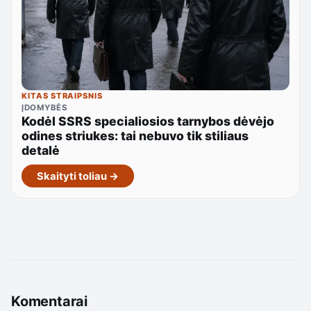
KITAS STRAIPSNIS
ĮDOMYBĖS
Kodėl SSRS specialiosios tarnybos dėvėjo
odines striukes: tai nebuvo tik stiliaus
detalė
Skaityti toliau →
Komentarai