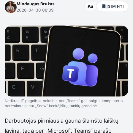
Mindaugas Bružas
Aa
ĮSIMINTI
2026-04-30 08:39
Netikras IT pagalbos pokalbis per „Teams“ gali baigtis kompiuterio
perėmimu: plinta „Snow“ kenkėjiškų įrankių grandinė
Darbuotojas pirmiausia gauna šlamšto laiškų
laviną, tada per „Microsoft Teams“ parašo