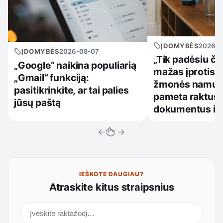
ĮDOMYBĖS
2026-0
ĮDOMYBĖS
2026-08-07
„Tik padėsiu či
„Google“ naikina populiarią
mažas įprotis, 
„Gmail“ funkciją:
žmonės namuos
pasitikrinkite, ar tai palies
pameta raktus,
jūsų paštą
dokumentus ir
←
→
IEŠKOTE DAUGIAU?
Atraskite kitus straipsnius
Ieškoti straipsnių