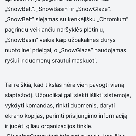
„SnowBelt“, „SnowBasin“ ir „SnowGlaze“.
„SnowBelt“ siejamas su kenkėjišku „Chromium“
pagrindu veikiančiu naršyklės plėtiniu,
„SnowBasin“ veikia kaip užpakalinės durys
nuotolinei prieigai, o „SnowGlaze“ naudojamas
ryšiui ir duomenų srautui maskuoti.
Tai reiškia, kad tikslas nėra vien pavogti vieną
slaptažodį. Užpuolikai gali siekti išlikti sistemoje,
vykdyti komandas, rinkti duomenis, daryti
ekrano kopijas, perimti prisijungimo informaciją
ir judėti giliau organizacijos tinkle.