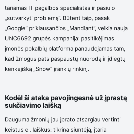
tariamas IT pagalbos specialistas ir pasiūlo
„sutvarkyti problemą“. Būtent taip, pasak
„Google“ priklausančios „Mandiant“, veikia nauja
UNC6692 grupės kampanija: pasitikėjimas
įmonės pokalbių platforma panaudojamas tam,
kad žmogus pats paspaustų nuorodą ir įdiegtų
kenkėjišką „Snow“ įrankių rinkinį.
Kodėl ši ataka pavojingesnė už įprastą
sukčiavimo laišką
Dauguma žmonių jau įprato atsargiau vertinti
keistus el. laiškus: tikrina siuntėją, įtaria