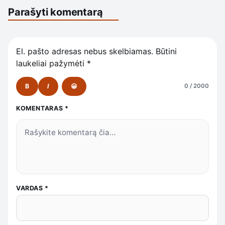
Parašyti komentarą
El. pašto adresas nebus skelbiamas.
Būtini
laukeliai pažymėti
*
B
I
😀
0 / 2000
KOMENTARAS
*
VARDAS
*