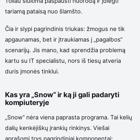
Toliau siūloma paspausti nuorodą ir įdiegti
tariamą pataisą nuo šlamšto.
Čia ir slypi pagrindinis triukas: žmogus ne tik
apgaunamas, bet ir įtraukiamas į „pagalbos“
scenarijų. Jis mano, kad sprendžia problemą
kartu su IT specialistu, nors iš tiesų atveria
duris įmonės tinklui.
Kas yra „Snow“ ir ką ji gali padaryti
kompiuteryje
„Snow“ nėra viena paprasta programa. Tai kelių
dalių kenkėjiškų įrankių rinkinys. Viešai
aprašomi trys pagrindiniai komponentai: