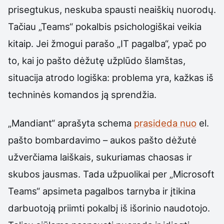
prisegtukus, neskuba spausti neaiškių nuorodų.
Tačiau „Teams“ pokalbis psichologiškai veikia
kitaip. Jei žmogui parašo „IT pagalba“, ypač po
to, kai jo pašto dėžutę užplūdo šlamštas,
situacija atrodo logiška: problema yra, kažkas iš
techninės komandos ją sprendžia.
„Mandiant“ aprašyta schema
prasideda nuo
el.
pašto bombardavimo – aukos pašto dėžutė
užverčiama laiškais, sukuriamas chaosas ir
skubos jausmas. Tada užpuolikai per „Microsoft
Teams“ apsimeta pagalbos tarnyba ir įtikina
darbuotoją priimti pokalbį iš išorinio naudotojo.