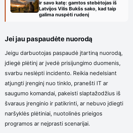
ir savo katę: gamtos stebėtojas iš
Latvijos Vilis Bukšs sako, kad taip
galima nuspėti rudenį
Jei jau paspaudėte nuorodą
Jeigu darbuotojas paspaudė įtartiną nuorodą,
įdiegė plėtinį ar įvedė prisijungimo duomenis,
svarbu neslėpti incidento. Reikia nedelsiant
atjungti įrenginį nuo tinklo, pranešti IT ar
saugumo komandai, pakeisti slaptažodžius iš
švaraus įrenginio ir patikrinti, ar nebuvo įdiegti
naršyklės plėtiniai, nuotolinės prieigos
programos ar neįprasti scenarijai.