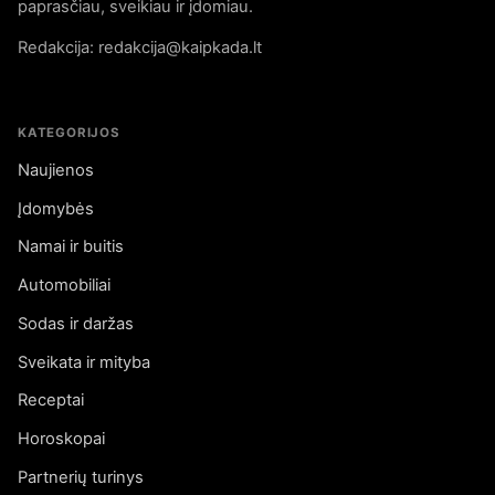
paprasčiau, sveikiau ir įdomiau.
Redakcija: redakcija@kaipkada.lt
KATEGORIJOS
Naujienos
Įdomybės
Namai ir buitis
Automobiliai
Sodas ir daržas
Sveikata ir mityba
Receptai
Horoskopai
Partnerių turinys