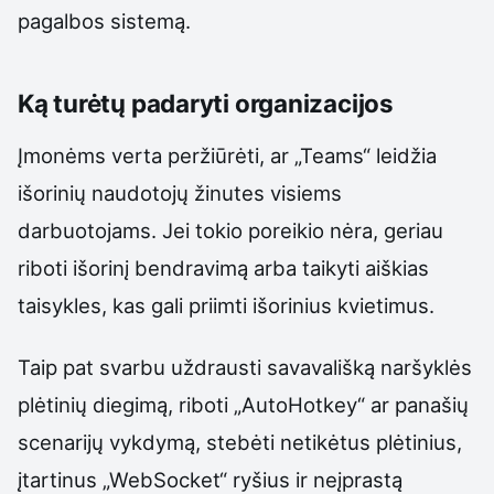
pagalbos sistemą.
Ką turėtų padaryti organizacijos
Įmonėms verta peržiūrėti, ar „Teams“ leidžia
išorinių naudotojų žinutes visiems
darbuotojams. Jei tokio poreikio nėra, geriau
riboti išorinį bendravimą arba taikyti aiškias
taisykles, kas gali priimti išorinius kvietimus.
Taip pat svarbu uždrausti savavališką naršyklės
plėtinių diegimą, riboti „AutoHotkey“ ar panašių
scenarijų vykdymą, stebėti netikėtus plėtinius,
įtartinus „WebSocket“ ryšius ir neįprastą