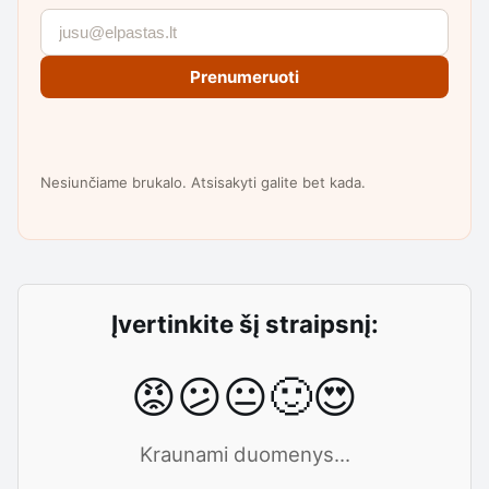
Prenumeruoti
Nesiunčiame brukalo. Atsisakyti galite bet kada.
Įvertinkite šį straipsnį:
😡
😕
😐
🙂
😍
Kraunami duomenys...