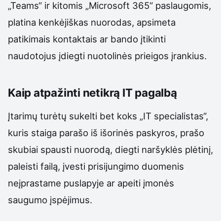
„Teams“ ir kitomis „Microsoft 365“ paslaugomis,
platina kenkėjiškas nuorodas, apsimeta
patikimais kontaktais ar bando įtikinti
naudotojus įdiegti nuotolinės prieigos įrankius.
Kaip atpažinti netikrą IT pagalbą
Įtarimų turėtų sukelti bet koks „IT specialistas“,
kuris staiga parašo iš išorinės paskyros, prašo
skubiai spausti nuorodą, diegti naršyklės plėtinį,
paleisti failą, įvesti prisijungimo duomenis
neįprastame puslapyje ar apeiti įmonės
saugumo įspėjimus.