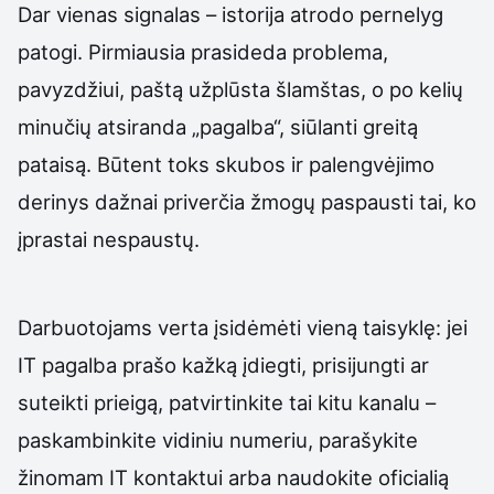
Dar vienas signalas – istorija atrodo pernelyg
patogi. Pirmiausia prasideda problema,
pavyzdžiui, paštą užplūsta šlamštas, o po kelių
minučių atsiranda „pagalba“, siūlanti greitą
pataisą. Būtent toks skubos ir palengvėjimo
derinys dažnai priverčia žmogų paspausti tai, ko
įprastai nespaustų.
Darbuotojams verta įsidėmėti vieną taisyklę: jei
IT pagalba prašo kažką įdiegti, prisijungti ar
suteikti prieigą, patvirtinkite tai kitu kanalu –
paskambinkite vidiniu numeriu, parašykite
žinomam IT kontaktui arba naudokite oficialią