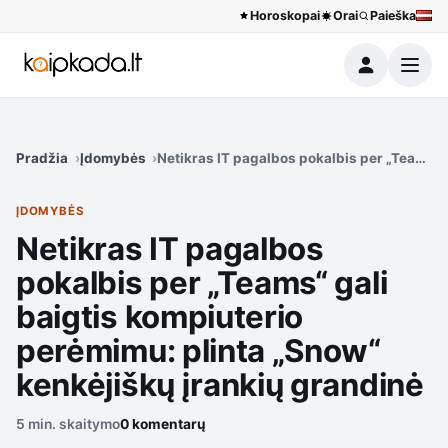
Horoskopai
Orai
Paieška
Meniu
Pradžia
Įdomybės
Netikras IT pagalbos pokalbis per „Teams“ g
ĮDOMYBĖS
Netikras IT pagalbos
pokalbis per „Teams“ gali
baigtis kompiuterio
perėmimu: plinta „Snow“
kenkėjiškų įrankių grandinė
5 min. skaitymo
0 komentarų