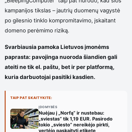
„BleepingComputer“ taip pat nurodo, kad šios
kampanijos tikslas – jautrių duomenų vagystė
po gilesnio tinklo kompromitavimo, įskaitant
domeno perėmimo riziką.
Svarbiausia pamoka Lietuvos įmonėms
paprasta: pavojinga nuoroda šiandien gali
ateiti ne tik el. paštu, bet ir per platformą,
kuria darbuotojai pasitiki kasdien.
TAIP PAT SKAITYKITE:
ĮDOMYBĖS
Nuėjau į „Norfą” ir nustebau:
„sviestas” tik 1,19 EUR. Pasirodo
tokio „sviesto” nereikėjo pirkti,
vertėjo paskaityti etiketę