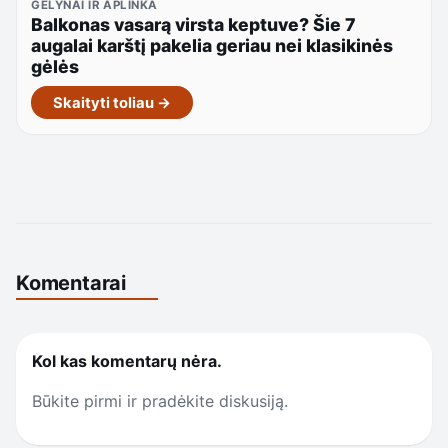
GĖLYNAI IR APLINKA
Balkonas vasarą virsta keptuve? Šie 7
augalai karštį pakelia geriau nei klasikinės
gėlės
Skaityti toliau →
Komentarai
Kol kas komentarų nėra.
Būkite pirmi ir pradėkite diskusiją.