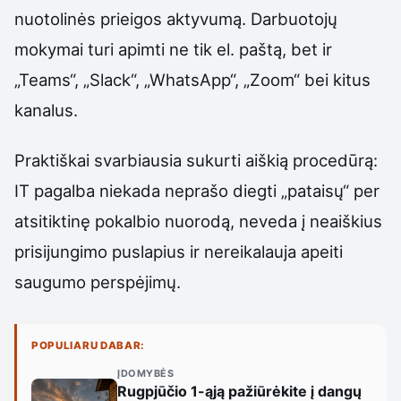
nuotolinės prieigos aktyvumą. Darbuotojų
mokymai turi apimti ne tik el. paštą, bet ir
„Teams“, „Slack“, „WhatsApp“, „Zoom“ bei kitus
kanalus.
Praktiškai svarbiausia sukurti aiškią procedūrą:
IT pagalba niekada neprašo diegti „pataisų“ per
atsitiktinę pokalbio nuorodą, neveda į neaiškius
prisijungimo puslapius ir nereikalauja apeiti
saugumo perspėjimų.
POPULIARU DABAR:
ĮDOMYBĖS
Rugpjūčio 1-ąją pažiūrėkite į dangų