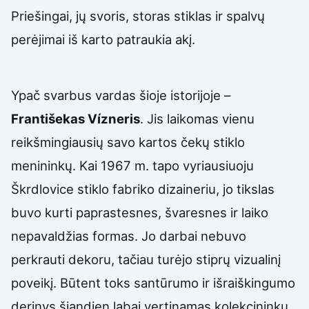
Priešingai, jų svoris, storas stiklas ir spalvų
perėjimai iš karto patraukia akį.
Ypač svarbus vardas šioje istorijoje –
Františekas Vízneris
. Jis laikomas vienu
reikšmingiausių savo kartos čekų stiklo
menininkų. Kai 1967 m. tapo vyriausiuoju
Škrdlovice stiklo fabriko dizaineriu, jo tikslas
buvo kurti paprastesnes, švaresnes ir laiko
nepavaldžias formas. Jo darbai nebuvo
perkrauti dekoru, tačiau turėjo stiprų vizualinį
poveikį. Būtent toks santūrumo ir išraiškingumo
derinys šiandien labai vertinamas kolekcininkų.