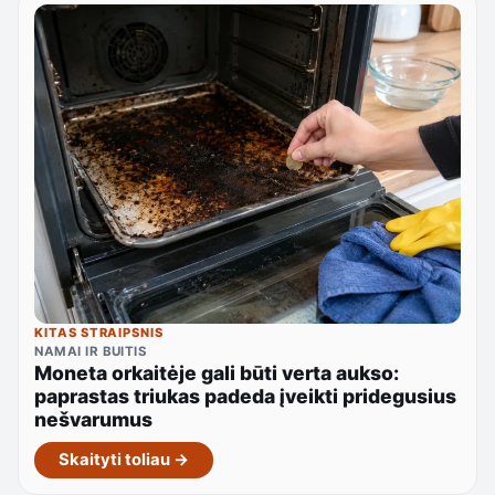
KITAS STRAIPSNIS
NAMAI IR BUITIS
Moneta orkaitėje gali būti verta aukso:
paprastas triukas padeda įveikti pridegusius
nešvarumus
Skaityti toliau →