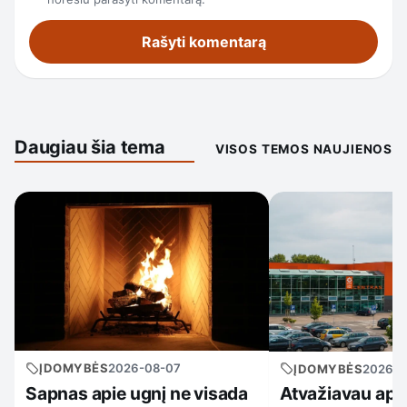
Daugiau šia tema
VISOS TEMOS NAUJIENOS
ĮDOMYBĖS
2026-08-07
ĮDOMYBĖS
2026-0
Sapnas apie ugnį ne visada
Atvažiavau apsip