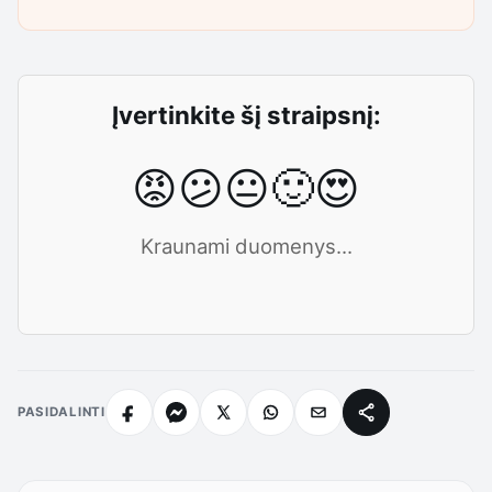
Įvertinkite šį straipsnį:
😡
😕
😐
🙂
😍
Kraunami duomenys...
PASIDALINTI