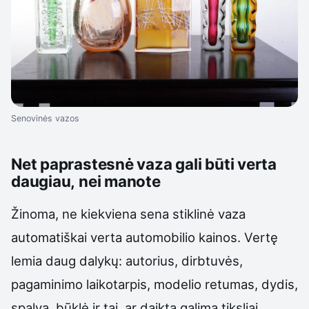
Senovinės vazos
Net paprastesnė vaza gali būti verta
daugiau, nei manote
Žinoma, ne kiekviena sena stiklinė vaza
automatiškai verta automobilio kainos. Vertę
lemia daug dalykų: autorius, dirbtuvės,
pagaminimo laikotarpis, modelio retumas, dydis,
spalva, būklė ir tai, ar daiktą galima tiksliai