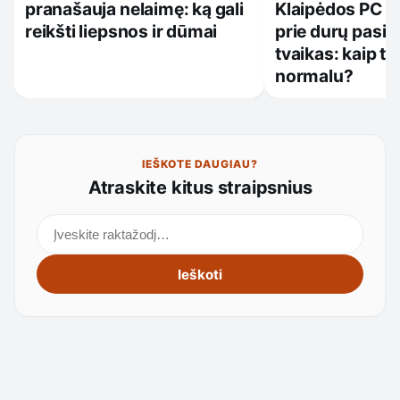
pranašauja nelaimę: ką gali
Klaipėdos PC „B
reikšti liepsnos ir dūmai
prie durų pasiti
tvaikas: kaip tai
normalu?
IEŠKOTE DAUGIAU?
Atraskite kitus straipsnius
Ieškoti straipsnių
Ieškoti