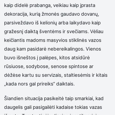
kaip didelė prabanga, veikiau kaip įprasta
dekoracija, kurią žmonės gaudavo dovanų,
parsiveždavo iš kelionių arba laikydavo kaip
gražesnį daiktą šventėms ir svečiams. Vėliau
keičiantis madoms masyvios stiklinės vazos
daug kam pasidarė nebereikalingos. Vienos
buvo išneštos į palėpes, kitos atsidūrė
rūsiuose, sodybose, senose spintose ar
dėžėse kartu su servizais, staltiesėmis ir kitais
„kada nors gal prireiks“ daiktais.
Šiandien situacija pasikeitė taip smarkiai, kad
daugelis gali pasigailėti kadaise tokias vazas