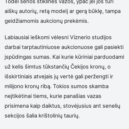
Todėl senos stiklinės vazos, ypač jei jos turi
aiškų autorių, retą modelį ar gerą būklę, tampa
geidžiamomis aukcionų prekėmis.
Labiausiai ieškomi vėlesni Víznerio studijos
darbai tarptautiniuose aukcionuose gali pasiekti
įspūdingas sumas. Kai kurie kūriniai parduodami
už kelis šimtus tūkstančių Čekijos kronų, o
išskirtiniais atvejais jų vertė gali peržengti ir
milijono kronų ribą. Tokios sumos skamba
neįtikėtinai tiems, kurie panašias vazas
prisimena kaip daiktus, stovėjusius ant senelių
sekcijos šalia krištolinių taurių.