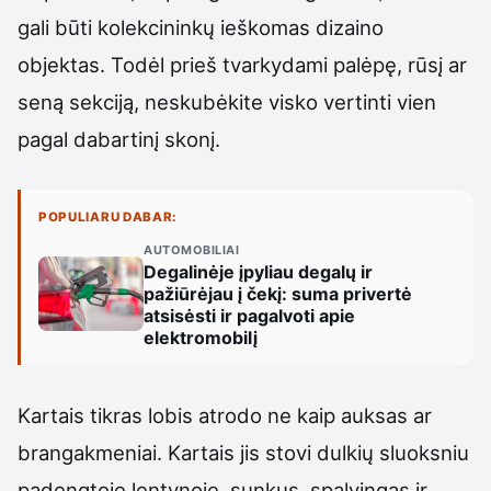
gali būti kolekcininkų ieškomas dizaino
objektas. Todėl prieš tvarkydami palėpę, rūsį ar
seną sekciją, neskubėkite visko vertinti vien
pagal dabartinį skonį.
POPULIARU DABAR:
AUTOMOBILIAI
Degalinėje įpyliau degalų ir
pažiūrėjau į čekį: suma privertė
atsisėsti ir pagalvoti apie
elektromobilį
Kartais tikras lobis atrodo ne kaip auksas ar
brangakmeniai. Kartais jis stovi dulkių sluoksniu
padengtoje lentynoje, sunkus, spalvingas ir