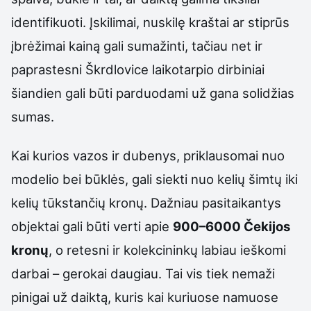
identifikuoti. Įskilimai, nuskilę kraštai ar stiprūs
įbrėžimai kainą gali sumažinti, tačiau net ir
paprastesni Škrdlovice laikotarpio dirbiniai
šiandien gali būti parduodami už gana solidžias
sumas.
Kai kurios vazos ir dubenys, priklausomai nuo
modelio bei būklės, gali siekti nuo kelių šimtų iki
kelių tūkstančių kronų. Dažniau pasitaikantys
objektai gali būti verti apie
900–6000 Čekijos
kronų
, o retesni ir kolekcininkų labiau ieškomi
darbai – gerokai daugiau. Tai vis tiek nemaži
pinigai už daiktą, kuris kai kuriuose namuose