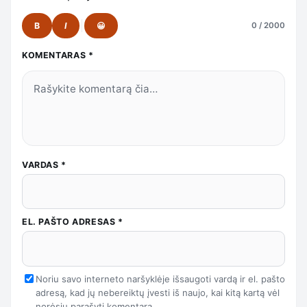
B
I
😀
0 / 2000
KOMENTARAS
*
VARDAS
*
EL. PAŠTO ADRESAS
*
Noriu savo interneto naršyklėje išsaugoti vardą ir el. pašto
adresą, kad jų nebereiktų įvesti iš naujo, kai kitą kartą vėl
norėsiu parašyti komentarą.