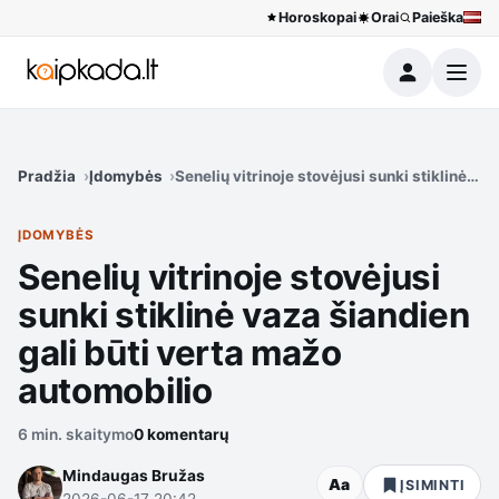
Horoskopai
Orai
Paieška
Meniu
Pradžia
Įdomybės
Senelių vitrinoje stovėjusi sunki stiklinė va
ĮDOMYBĖS
Senelių vitrinoje stovėjusi
sunki stiklinė vaza šiandien
gali būti verta mažo
automobilio
6 min. skaitymo
0 komentarų
Mindaugas Bružas
Aa
ĮSIMINTI
2026-06-17 20:42