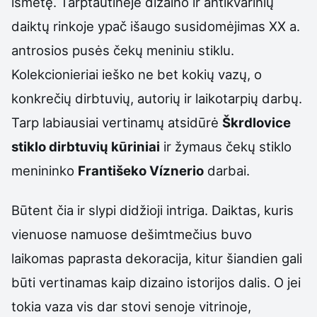
išmetę. Tarptautinėje dizaino ir antikvarinių
daiktų rinkoje ypač išaugo susidomėjimas XX a.
antrosios pusės čekų meniniu stiklu.
Kolekcionieriai ieško ne bet kokių vazų, o
konkrečių dirbtuvių, autorių ir laikotarpių darbų.
Tarp labiausiai vertinamų atsidūrė
Škrdlovice
stiklo dirbtuvių kūriniai
ir žymaus čekų stiklo
menininko
Františeko Víznerio
darbai.
Būtent čia ir slypi didžioji intriga. Daiktas, kuris
vienuose namuose dešimtmečius buvo
laikomas paprasta dekoracija, kitur šiandien gali
būti vertinamas kaip dizaino istorijos dalis. O jei
tokia vaza vis dar stovi senoje vitrinoje,