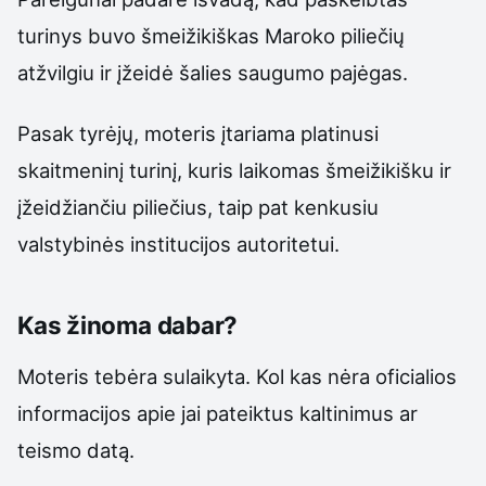
turinys buvo šmeižikiškas Maroko piliečių
atžvilgiu ir įžeidė šalies saugumo pajėgas.
Pasak tyrėjų, moteris įtariama platinusi
skaitmeninį turinį, kuris laikomas šmeižikišku ir
įžeidžiančiu piliečius, taip pat kenkusiu
valstybinės institucijos autoritetui.
Kas žinoma dabar?
Moteris tebėra sulaikyta. Kol kas nėra oficialios
informacijos apie jai pateiktus kaltinimus ar
teismo datą.