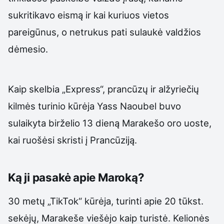
sukritikavo eismą ir kai kuriuos vietos
pareigūnus, o netrukus pati sulaukė valdžios
dėmesio.
Kaip skelbia „Express“, prancūzų ir alžyriečių
kilmės turinio kūrėja Yass Naoubel buvo
sulaikyta birželio 13 dieną Marakešo oro uoste,
kai ruošėsi skristi į Prancūziją.
Ką ji pasakė apie Maroką?
30 metų „TikTok“ kūrėja, turinti apie 20 tūkst.
sekėjų, Marakeše viešėjo kaip turistė. Kelionės