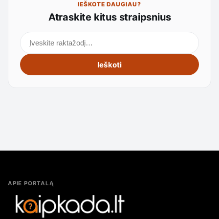
IEŠKOTE DAUGIAU?
Atraskite kitus straipsnius
Ieškoti straipsnių
Ieškoti
APIE PORTALĄ