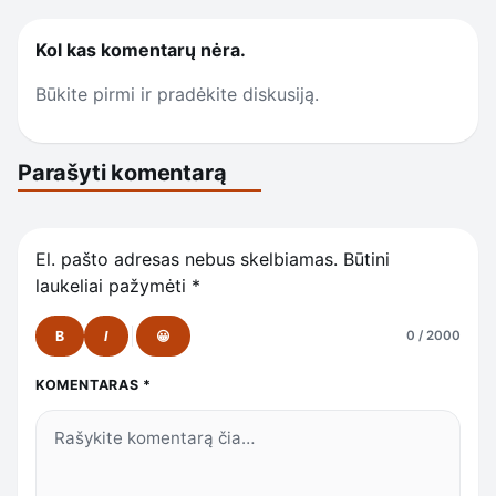
Kol kas komentarų nėra.
Būkite pirmi ir pradėkite diskusiją.
Parašyti komentarą
El. pašto adresas nebus skelbiamas.
Būtini
laukeliai pažymėti
*
B
I
😀
0 / 2000
KOMENTARAS
*