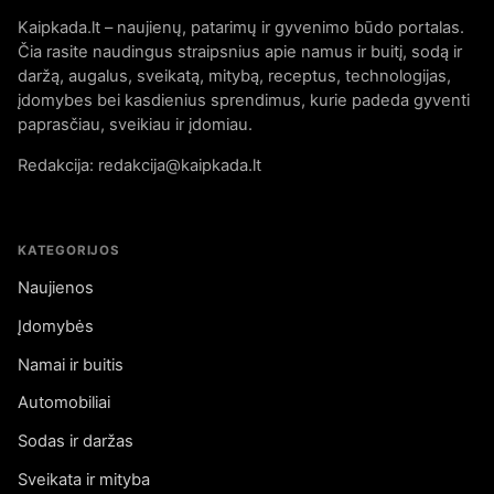
Kaipkada.lt – naujienų, patarimų ir gyvenimo būdo portalas.
Čia rasite naudingus straipsnius apie namus ir buitį, sodą ir
daržą, augalus, sveikatą, mitybą, receptus, technologijas,
įdomybes bei kasdienius sprendimus, kurie padeda gyventi
paprasčiau, sveikiau ir įdomiau.
Redakcija: redakcija@kaipkada.lt
KATEGORIJOS
Naujienos
Įdomybės
Namai ir buitis
Automobiliai
Sodas ir daržas
Sveikata ir mityba