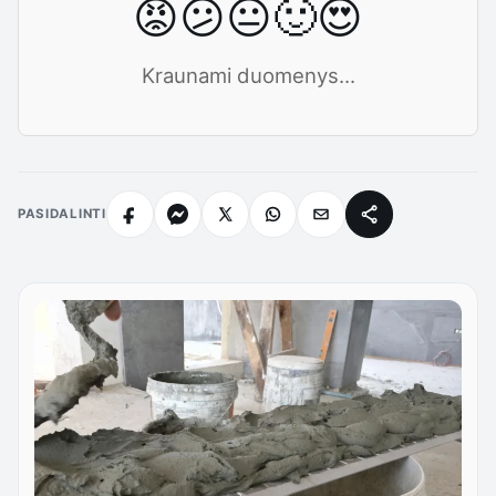
😡
😕
😐
🙂
😍
Kraunami duomenys...
PASIDALINTI