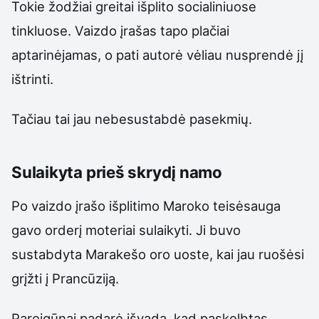
Tokie žodžiai greitai išplito socialiniuose
tinkluose. Vaizdo įrašas tapo plačiai
aptarinėjamas, o pati autorė vėliau nusprendė jį
ištrinti.
Tačiau tai jau nebesustabdė pasekmių.
Sulaikyta prieš skrydį namo
Po vaizdo įrašo išplitimo Maroko teisėsauga
gavo orderį moteriai sulaikyti. Ji buvo
sustabdyta Marakešo oro uoste, kai jau ruošėsi
grįžti į Prancūziją.
Pareigūnai padarė išvadą, kad paskelbtas