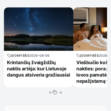
ĮDOMYBĖS
2026-08-06
ĮDOMYBĖS
2026-0
Krintančių žvaigždžių
Viešbučio košm
naktis artėja: kur Lietuvoje
nakties: pora p
dangus atsiveria gražiausiai
lovos pamatė 
nepažįstamą v
←
→