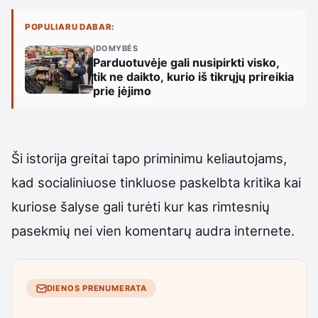
POPULIARU DABAR:
ĮDOMYBĖS
Parduotuvėje gali nusipirkti visko,
tik ne daikto, kurio iš tikrųjų prireikia
prie įėjimo
Ši istorija greitai tapo priminimu keliautojams,
kad socialiniuose tinkluose paskelbta kritika kai
kuriose šalyse gali turėti kur kas rimtesnių
pasekmių nei vien komentarų audra internete.
DIENOS PRENUMERATA