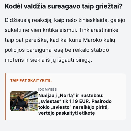
Kodėl valdžia sureagavo taip griežtai?
Didžiausią reakciją, kaip rašo žiniasklaida, galėjo
sukelti ne vien kritika eismui. Tinklaraštininkė
taip pat pareiškė, kad kai kurie Maroko kelių
policijos pareigūnai esą be reikalo stabdo
moteris ir siekia iš jų išgauti pinigų.
TAIP PAT SKAITYKITE:
ĮDOMYBĖS
Nuėjau į „Norfą” ir nustebau:
„sviestas” tik 1,19 EUR. Pasirodo
tokio „sviesto” nereikėjo pirkti,
vertėjo paskaityti etiketę