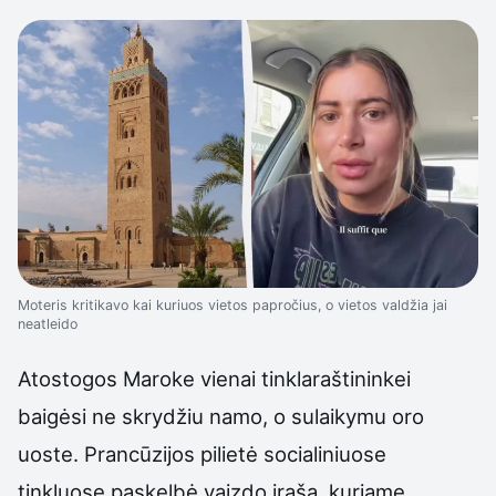
Moteris kritikavo kai kuriuos vietos papročius, o vietos valdžia jai
neatleido
Atostogos Maroke vienai tinklaraštininkei
baigėsi ne skrydžiu namo, o sulaikymu oro
uoste. Prancūzijos pilietė socialiniuose
tinkluose paskelbė vaizdo įrašą, kuriame