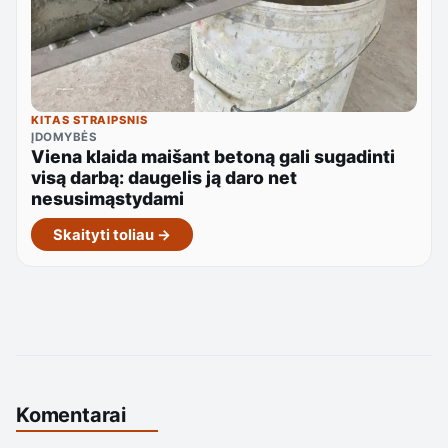
KITAS STRAIPSNIS
ĮDOMYBĖS
Viena klaida maišant betoną gali sugadinti
visą darbą: daugelis ją daro net
nesusimąstydami
Skaityti toliau →
Komentarai