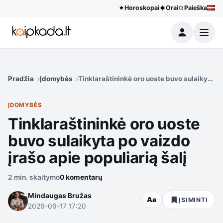
Horoskopai
Orai
Paieška
Meniu
Pradžia
Įdomybės
Tinklaraštininkė oro uoste buvo sulaikyta po
ĮDOMYBĖS
Tinklaraštininkė oro uoste
buvo sulaikyta po vaizdo
įrašo apie populiarią šalį
2 min. skaitymo
0 komentarų
Mindaugas Bružas
Aa
ĮSIMINTI
2026-06-17 17:20