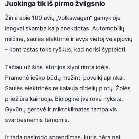
Juokinga tik iš pirmo žvilgsnio
Žinia apie 100 avių „Volkswagen“ gamykloje
lengvai skamba kaip anekdotas. Automobilių
milžinė, saulės elektrinė ir avys vietoj vejapjovių
– kontrastas toks ryškus, kad norisi šyptelėti.
Tačiau už šios istorijos slypi rimta idėja.
Pramonė ieško būdų mažinti poveikį aplinkai.
Saulės elektrinės reikalauja didelių plotų. Žolės
priežiūra kainuoja. Biologinė įvairovė nyksta.
Gyvūnų gerovė ir mikroklimatas tampa vis
svarbesnėmis temomis.
Ir tada pasirodo sprendimas, kuris nėra nei