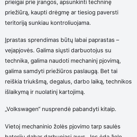
prieigai prie įrangos, apsunkinti techninę
priežiūrą, kaupti drėgmę ar tiesiog paversti
teritoriją sunkiau kontroliuojama.
Įprastas sprendimas būtų labai paprastas –
vejapjovės. Galima siųsti darbuotojus su
technika, galima naudoti mechaninį pjovimą,
galima samdyti priežiūros paslaugą. Bet tai
reiškia triukšmą, degalus, darbo laiką, technikos
išlaikymą ir nuolatinį kartojimą.
„Volkswagen“ nusprendė pabandyti kitaip.
Vietoj mechaninio žolės pjovimo tarp saulės
baterijų dabar darbuojasi avys. Jos ėda žolę,