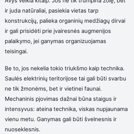
Avys veikia kitaip. Jos ne tik trumpina žolę, bet
ir juda natūraliai, pasiekia vietas tarp
konstrukcijų, palieka organinių medžiagų dirvai
ir gali prisidėti prie įvairesnės augmenijos
palaikymo, jei ganymas organizuojamas
teisingai.
Be to, jos nekelia tokio triukšmo kaip technika.
Saulės elektrinių teritorijose tai gali būti svarbu
ne tik žmonėms, bet ir vietinei faunai.
Mechaninis pjovimas dažnai būna staigus ir
intensyvus: ateina technika, viskas nupjaunama
vienu metu. Ganymas gali būti švelnesnis ir
nuoseklesnis.