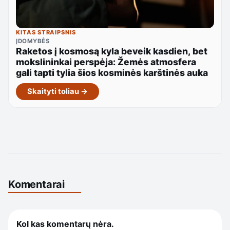
KITAS STRAIPSNIS
ĮDOMYBĖS
Raketos į kosmosą kyla beveik kasdien, bet
mokslininkai perspėja: Žemės atmosfera
gali tapti tylia šios kosminės karštinės auka
Skaityti toliau →
Komentarai
Kol kas komentarų nėra.