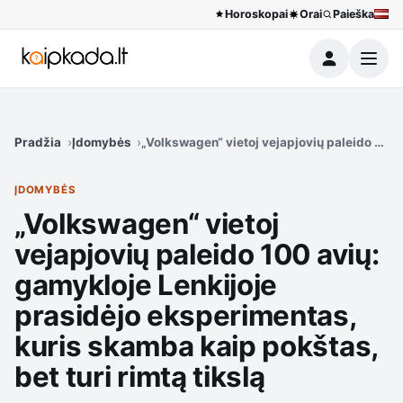
Horoskopai
Orai
Paieška
Meniu
Pradžia
Įdomybės
„Volkswagen“ vietoj vejapjovių paleido 100 
ĮDOMYBĖS
„Volkswagen“ vietoj
vejapjovių paleido 100 avių:
gamykloje Lenkijoje
prasidėjo eksperimentas,
kuris skamba kaip pokštas,
bet turi rimtą tikslą