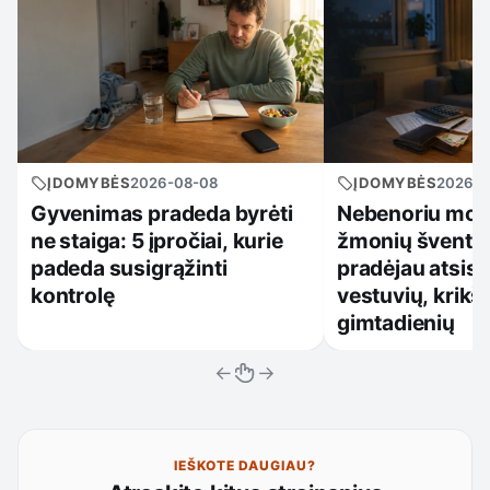
ĮDOMYBĖS
2026-08-08
ĮDOMYBĖS
2026-0
Gyvenimas pradeda byrėti
Nebenoriu mokė
ne staiga: 5 įpročiai, kurie
žmonių šventes
padeda susigrąžinti
pradėjau atsisa
kontrolę
vestuvių, krikšt
gimtadienių
←
→
IEŠKOTE DAUGIAU?