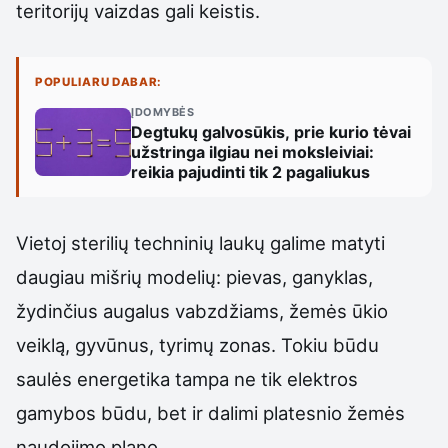
teritorijų vaizdas gali keistis.
POPULIARU DABAR:
ĮDOMYBĖS
Degtukų galvosūkis, prie kurio tėvai
užstringa ilgiau nei moksleiviai:
reikia pajudinti tik 2 pagaliukus
Vietoj sterilių techninių laukų galime matyti
daugiau mišrių modelių: pievas, ganyklas,
žydinčius augalus vabzdžiams, žemės ūkio
veiklą, gyvūnus, tyrimų zonas. Tokiu būdu
saulės energetika tampa ne tik elektros
gamybos būdu, bet ir dalimi platesnio žemės
naudojimo plano.