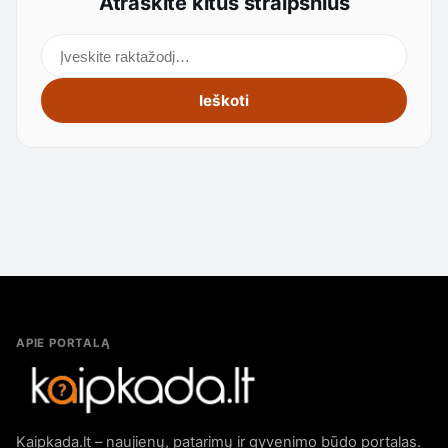
Atraskite kitus straipsnius
Ieškoti straipsnių
Ieškoti
APIE PORTALĄ
Kaipkada.lt – naujienų, patarimų ir gyvenimo būdo portalas.