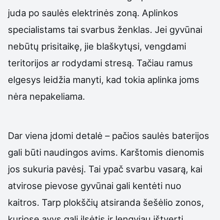
juda po saulės elektrinės zoną. Aplinkos
specialistams tai svarbus ženklas. Jei gyvūnai
nebūtų prisitaikę, jie blaškytųsi, vengdami
teritorijos ar rodydami stresą. Tačiau ramus
elgesys leidžia manyti, kad tokia aplinka joms
nėra nepakeliama.
Dar viena įdomi detalė – pačios saulės baterijos
gali būti naudingos avims. Karštomis dienomis
jos sukuria pavėsį. Tai ypač svarbu vasarą, kai
atvirose pievose gyvūnai gali kentėti nuo
kaitros. Tarp plokščių atsiranda šešėlio zonos,
kuriose avys gali ilsėtis ir lengviau ištverti