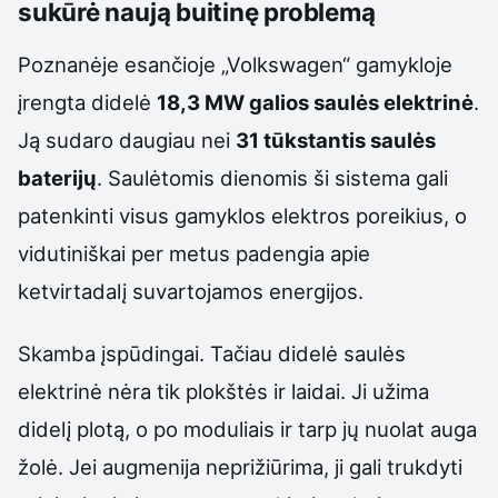
sukūrė naują buitinę problemą
Poznanėje esančioje „Volkswagen“ gamykloje
įrengta didelė
18,3 MW galios saulės elektrinė
.
Ją sudaro daugiau nei
31 tūkstantis saulės
baterijų
. Saulėtomis dienomis ši sistema gali
patenkinti visus gamyklos elektros poreikius, o
vidutiniškai per metus padengia apie
ketvirtadalį suvartojamos energijos.
Skamba įspūdingai. Tačiau didelė saulės
elektrinė nėra tik plokštės ir laidai. Ji užima
didelį plotą, o po moduliais ir tarp jų nuolat auga
žolė. Jei augmenija neprižiūrima, ji gali trukdyti