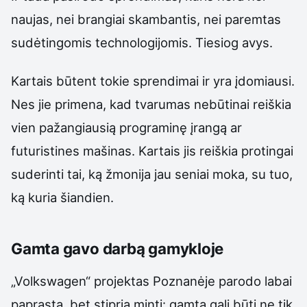
naujas, nei brangiai skambantis, nei paremtas
sudėtingomis technologijomis. Tiesiog avys.
Kartais būtent tokie sprendimai ir yra įdomiausi.
Nes jie primena, kad tvarumas nebūtinai reiškia
vien pažangiausią programinę įrangą ar
futuristines mašinas. Kartais jis reiškia protingai
suderinti tai, ką žmonija jau seniai moka, su tuo,
ką kuria šiandien.
Gamta gavo darbą gamykloje
„Volkswagen“ projektas Poznanėje parodo labai
paprastą, bet stiprią mintį: gamta gali būti ne tik