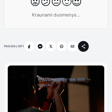
😡
😕
😐
🙂
😍
Kraunami duomenys...
PASIDALINTI