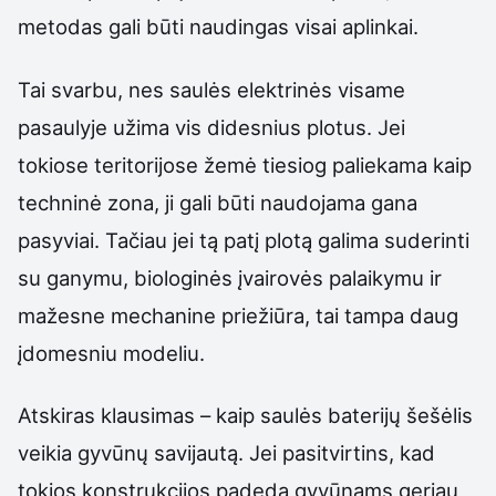
metodas gali būti naudingas visai aplinkai.
Tai svarbu, nes saulės elektrinės visame
pasaulyje užima vis didesnius plotus. Jei
tokiose teritorijose žemė tiesiog paliekama kaip
techninė zona, ji gali būti naudojama gana
pasyviai. Tačiau jei tą patį plotą galima suderinti
su ganymu, biologinės įvairovės palaikymu ir
mažesne mechanine priežiūra, tai tampa daug
įdomesniu modeliu.
Atskiras klausimas – kaip saulės baterijų šešėlis
veikia gyvūnų savijautą. Jei pasitvirtins, kad
tokios konstrukcijos padeda gyvūnams geriau