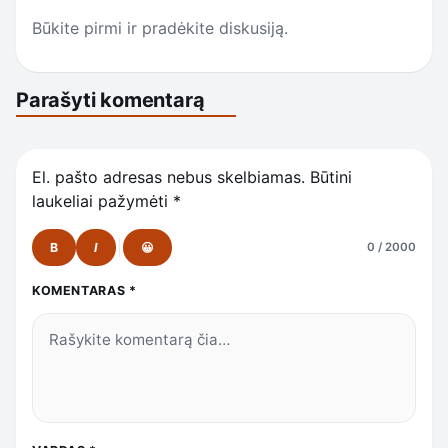
Būkite pirmi ir pradėkite diskusiją.
Parašyti komentarą
El. pašto adresas nebus skelbiamas.
Būtini
laukeliai pažymėti
*
B
I
😀
0 / 2000
KOMENTARAS
*