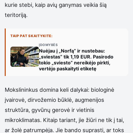
kurie stebi, kaip avių ganymas veikia šią
teritoriją.
TAIP PAT SKAITYKITE:
ĮDOMYBĖS
Nuėjau į „Norfą” ir nustebau:
„sviestas” tik 1,19 EUR. Pasirodo
tokio „sviesto” nereikėjo pirkti,
vertėjo paskaityti etiketę
Mokslininkus domina keli dalykai: biologinė
įvairovė, dirvožemio būklė, augmenijos
struktūra, gyvūnų gerovė ir vietinis
mikroklimatas. Kitaip tariant, jie žiūri ne tik į tai,
ar žolė patrumpėja. Jie bando suprasti, ar toks