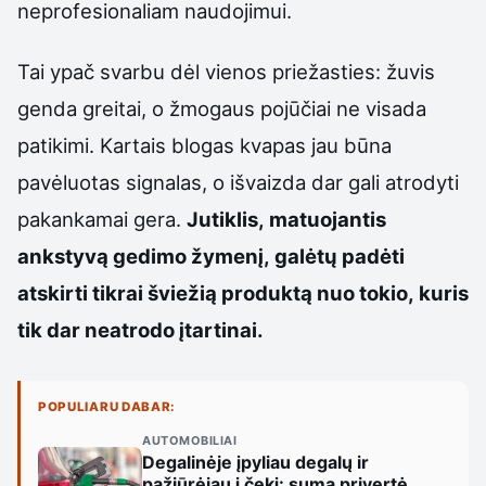
neprofesionaliam naudojimui.
Tai ypač svarbu dėl vienos priežasties: žuvis
genda greitai, o žmogaus pojūčiai ne visada
patikimi. Kartais blogas kvapas jau būna
pavėluotas signalas, o išvaizda dar gali atrodyti
pakankamai gera.
Jutiklis, matuojantis
ankstyvą gedimo žymenį, galėtų padėti
atskirti tikrai šviežią produktą nuo tokio, kuris
tik dar neatrodo įtartinai.
POPULIARU DABAR:
AUTOMOBILIAI
Degalinėje įpyliau degalų ir
pažiūrėjau į čekį: suma privertė