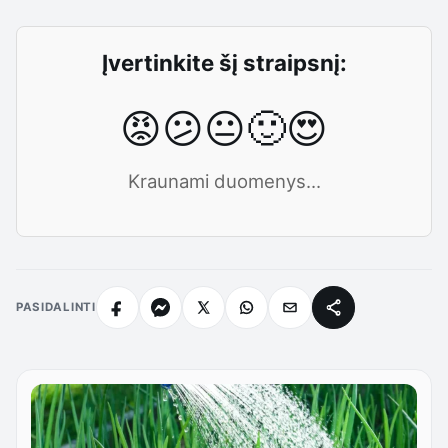
Įvertinkite šį straipsnį:
😡
😕
😐
🙂
😍
Kraunami duomenys...
PASIDALINTI