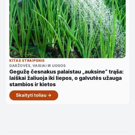
KITAS STRAIPSNIS
DARŽOVĖS, VAISIAI IR UOGOS
Gegužę česnakus palaistau „auksine“ trąša:
laiškai žaliuoja iki liepos, o galvutės užauga
stambios ir kietos
Skaityti toliau →