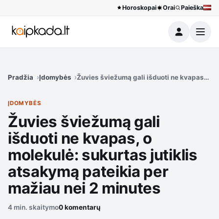
Horoskopai
Orai
Paieška
Meniu
Pradžia
Įdomybės
Žuvies šviežumą gali išduoti ne kvapas, o m
ĮDOMYBĖS
Žuvies šviežumą gali
išduoti ne kvapas, o
molekulė: sukurtas jutiklis
atsakymą pateikia per
mažiau nei 2 minutes
4 min. skaitymo
0 komentarų