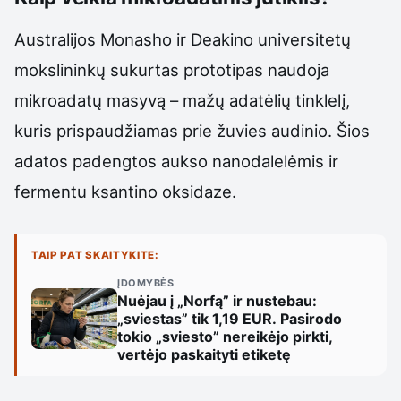
Australijos Monasho ir Deakino universitetų
mokslininkų sukurtas prototipas naudoja
mikroadatų masyvą – mažų adatėlių tinklelį,
kuris prispaudžiamas prie žuvies audinio. Šios
adatos padengtos aukso nanodalelėmis ir
fermentu ksantino oksidaze.
TAIP PAT SKAITYKITE:
ĮDOMYBĖS
Nuėjau į „Norfą” ir nustebau:
„sviestas” tik 1,19 EUR. Pasirodo
tokio „sviesto” nereikėjo pirkti,
vertėjo paskaityti etiketę