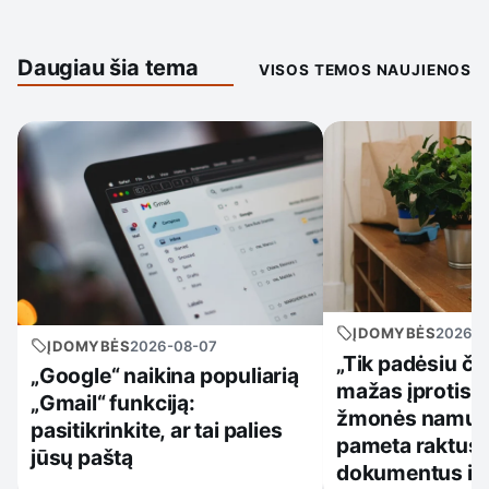
Daugiau šia tema
VISOS TEMOS NAUJIENOS
ĮDOMYBĖS
2026-0
ĮDOMYBĖS
2026-08-07
„Tik padėsiu či
„Google“ naikina populiarią
mažas įprotis, 
„Gmail“ funkciją:
žmonės namuos
pasitikrinkite, ar tai palies
pameta raktus,
jūsų paštą
dokumentus ir