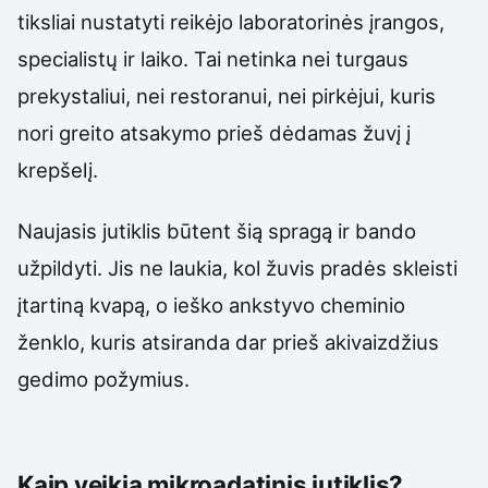
tiksliai nustatyti reikėjo laboratorinės įrangos,
specialistų ir laiko. Tai netinka nei turgaus
prekystaliui, nei restoranui, nei pirkėjui, kuris
nori greito atsakymo prieš dėdamas žuvį į
krepšelį.
Naujasis jutiklis būtent šią spragą ir bando
užpildyti. Jis ne laukia, kol žuvis pradės skleisti
įtartiną kvapą, o ieško ankstyvo cheminio
ženklo, kuris atsiranda dar prieš akivaizdžius
gedimo požymius.
Kaip veikia mikroadatinis jutiklis?