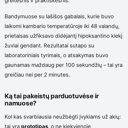
greitesnis ir praktiškesnis.
Bandymuose su lašišos gabalais, kurie buvo
laikomi kambario temperatūroje iki 48 valandų,
prietaisas užfiksavo didėjantį hipoksantino kiekį
žuviai gendant. Rezultatai sutapo su
laboratoriniais tyrimais, o atsakymas buvo
gaunamas maždaug per 100 sekundžių – tai yra
greičiau nei per 2 minutes.
Ką tai pakeistų parduotuvėse ir
namuose?
Kol kas svarbiausia neužbėgti įvykiams už akių:
tai yra
prototipas
, o ne kiekvienoje