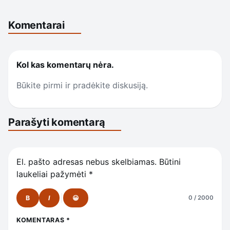
Komentarai
Kol kas komentarų nėra.
Būkite pirmi ir pradėkite diskusiją.
Parašyti komentarą
El. pašto adresas nebus skelbiamas.
Būtini
laukeliai pažymėti
*
B
I
😀
0 / 2000
KOMENTARAS
*