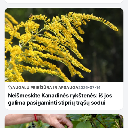
AUGALŲ PRIEŽIŪRA IR APSAUGA
2026-07-14
Neišmeskite Kanadinės rykštenės: iš jos
galima pasigaminti stiprių trąšų sodui