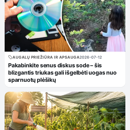
AUGALŲ PRIEŽIŪRA IR APSAUGA
2026-07-12
Pakabinkite senus diskus sode – šis
blizgantis triukas gali išgelbėti uogas nuo
sparnuotų plėšikų