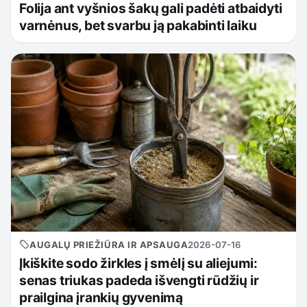
Folija ant vyšnios šakų gali padėti atbaidyti
varnėnus, bet svarbu ją pakabinti laiku
AUGALŲ PRIEŽIŪRA IR APSAUGA
2026-07-16
Įkiškite sodo žirkles į smėlį su aliejumi:
senas triukas padeda išvengti rūdžių ir
prailgina įrankių gyvenimą