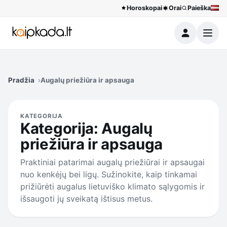
Horoskopai
Orai
Paieška
Meniu
Pradžia
Augalų priežiūra ir apsauga
KATEGORIJA
Kategorija:
Augalų
priežiūra ir apsauga
Praktiniai patarimai augalų priežiūrai ir apsaugai
nuo kenkėjų bei ligų. Sužinokite, kaip tinkamai
prižiūrėti augalus lietuviško klimato sąlygomis ir
išsaugoti jų sveikatą ištisus metus.