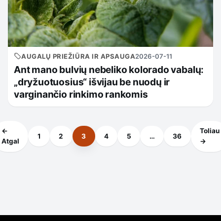
AUGALŲ PRIEŽIŪRA IR APSAUGA
2026-07-11
Ant mano bulvių nebeliko kolorado vabalų:
„dryžuotuosius“ išvijau be nuodų ir
varginančio rinkimo rankomis
←
Toliau
1
2
3
4
5
…
36
Atgal
→