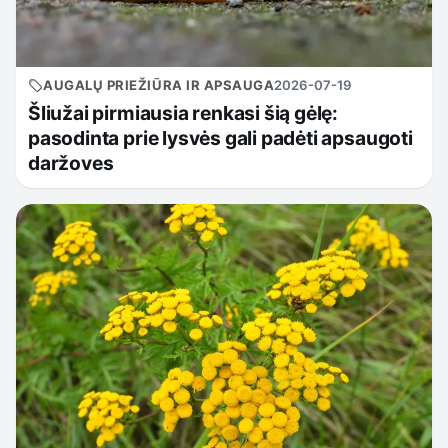
AUGALŲ PRIEŽIŪRA IR APSAUGA
2026-07-19
Šliužai pirmiausia renkasi šią gėlę:
pasodinta prie lysvės gali padėti apsaugoti
daržoves