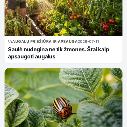
AUGALŲ PRIEŽIŪRA IR APSAUGA
2026-07-11
Saulė nudegina ne tik žmones. Štai kaip
apsaugoti augalus