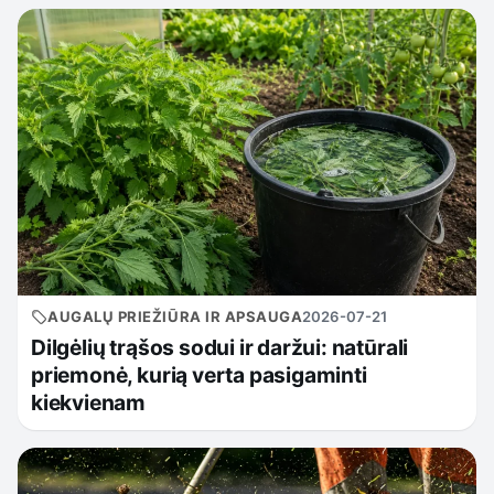
AUGALŲ PRIEŽIŪRA IR APSAUGA
2026-07-21
Dilgėlių trąšos sodui ir daržui: natūrali
priemonė, kurią verta pasigaminti
kiekvienam