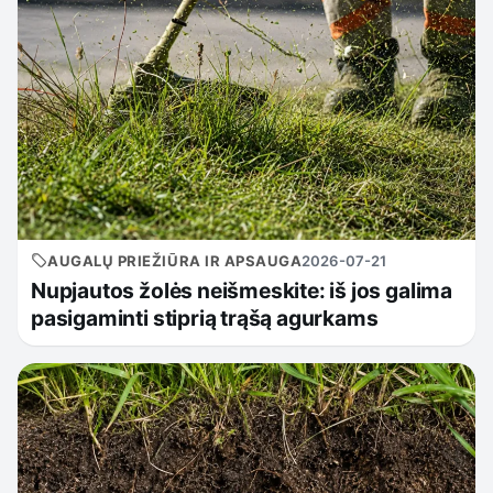
AUGALŲ PRIEŽIŪRA IR APSAUGA
2026-07-21
Nupjautos žolės neišmeskite: iš jos galima
pasigaminti stiprią trąšą agurkams