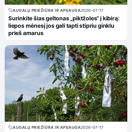
AUGALŲ PRIEŽIŪRA IR APSAUGA
2026-07-17
Surinkite šias geltonas „piktžoles“ į kibirą:
liepos mėnesį jos gali tapti stipriu ginklu
prieš amarus
AUGALŲ PRIEŽIŪRA IR APSAUGA
2026-07-17