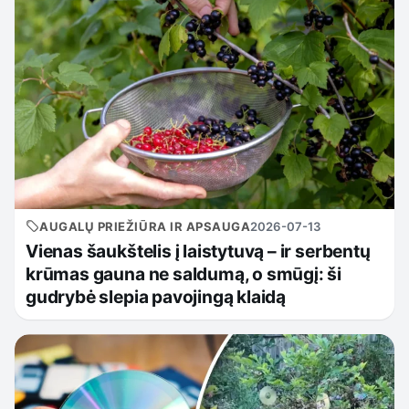
AUGALŲ PRIEŽIŪRA IR APSAUGA
2026-07-13
Vienas šaukštelis į laistytuvą – ir serbentų
krūmas gauna ne saldumą, o smūgį: ši
gudrybė slepia pavojingą klaidą