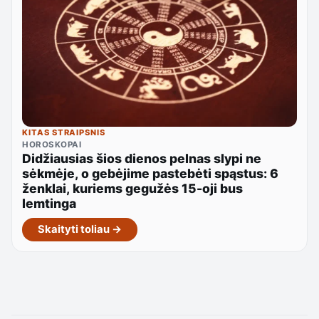
KITAS STRAIPSNIS
HOROSKOPAI
Didžiausias šios dienos pelnas slypi ne
sėkmėje, o gebėjime pastebėti spąstus: 6
ženklai, kuriems gegužės 15-oji bus
lemtinga
Skaityti toliau →