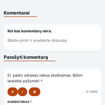
Komentarai
Kol kas komentarų nėra.
Būkite pirmi ir pradėkite diskusiją.
Parašyti komentarą
El. pašto adresas nebus skelbiamas.
Būtini
laukeliai pažymėti
*
B
I
😀
0 / 2000
KOMENTARAS
*