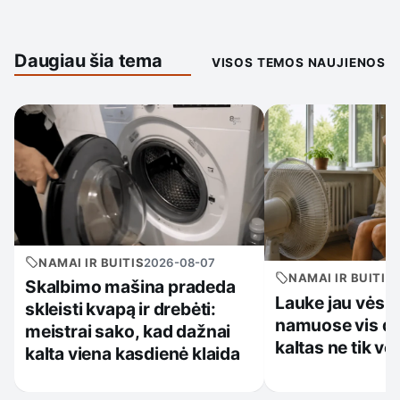
Daugiau šia tema
VISOS TEMOS NAUJIENOS
NAMAI IR BUITIS
2026-08-07
NAMAI IR BUITIS
Skalbimo mašina pradeda
Lauke jau vėsia
skleisti kvapą ir drebėti:
namuose vis da
meistrai sako, kad dažnai
kaltas ne tik v
kalta viena kasdienė klaida