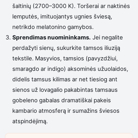
šaltinių (2700–3000 K). Toršerai ar naktinės
lemputės, imituojantys ugnies šviesą,
netrikdo melatonino gamybos.
Sprendimas nuomininkams.
Jei negalite
perdažyti sienų, sukurkite tamsos iliuziją
tekstile. Masyvios, tamsios (pavyzdžiui,
smaragdo ar indigo) aksominės užuolaidos,
didelis tamsus kilimas ar net tiesiog ant
sienos už lovagalio pakabintas tamsaus
gobeleno gabalas dramatiškai pakeis
kambario atmosferą ir sumažins šviesos
atspindėjimą.