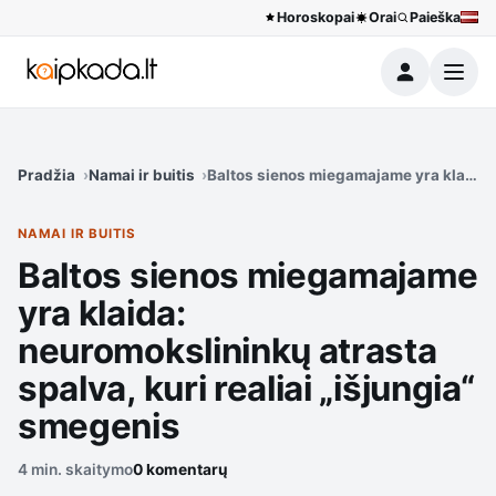
Horoskopai
Orai
Paieška
Meniu
Pradžia
Namai ir buitis
Baltos sienos miegamajame yra klaida: 
NAMAI IR BUITIS
Baltos sienos miegamajame
yra klaida:
neuromokslininkų atrasta
spalva, kuri realiai „išjungia“
smegenis
4 min. skaitymo
0 komentarų