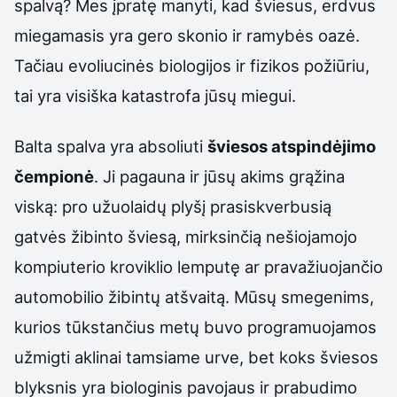
spalvą? Mes įpratę manyti, kad šviesus, erdvus
miegamasis yra gero skonio ir ramybės oazė.
Tačiau evoliucinės biologijos ir fizikos požiūriu,
tai yra visiška katastrofa jūsų miegui.
Balta spalva yra absoliuti
šviesos atspindėjimo
čempionė
. Ji pagauna ir jūsų akims grąžina
viską: pro užuolaidų plyšį prasiskverbusią
gatvės žibinto šviesą, mirksinčią nešiojamojo
kompiuterio kroviklio lemputę ar pravažiuojančio
automobilio žibintų atšvaitą. Mūsų smegenims,
kurios tūkstančius metų buvo programuojamos
užmigti aklinai tamsiame urve, bet koks šviesos
blyksnis yra biologinis pavojaus ir prabudimo