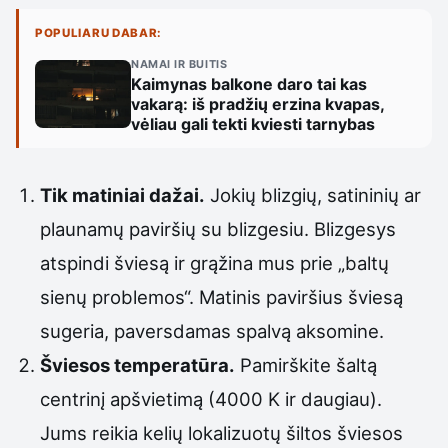
POPULIARU DABAR:
NAMAI IR BUITIS
Kaimynas balkone daro tai kas
vakarą: iš pradžių erzina kvapas,
vėliau gali tekti kviesti tarnybas
Tik matiniai dažai.
Jokių blizgių, satininių ar
plaunamų paviršių su blizgesiu. Blizgesys
atspindi šviesą ir grąžina mus prie „baltų
sienų problemos“. Matinis paviršius šviesą
sugeria, paversdamas spalvą aksomine.
Šviesos temperatūra.
Pamirškite šaltą
centrinį apšvietimą (4000 K ir daugiau).
Jums reikia kelių lokalizuotų šiltos šviesos