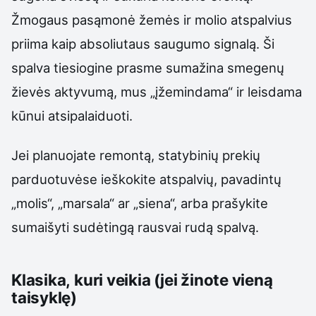
Žmogaus pasąmonė žemės ir molio atspalvius
priima kaip absoliutaus saugumo signalą. Ši
spalva tiesiogine prasme sumažina smegenų
žievės aktyvumą, mus „įžemindama“ ir leisdama
kūnui atsipalaiduoti.
Jei planuojate remontą, statybinių prekių
parduotuvėse ieškokite atspalvių, pavadintų
„molis“, „marsala“ ar „siena“, arba prašykite
sumaišyti sudėtingą rausvai rudą spalvą.
Klasika, kuri veikia (jei žinote vieną
taisyklę)