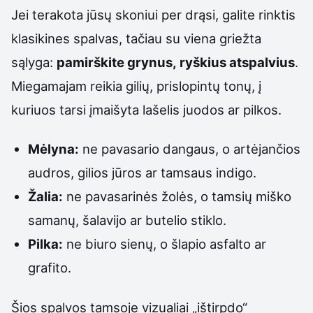
Jei terakota jūsų skoniui per drąsi, galite rinktis
klasikines spalvas, tačiau su viena griežta
sąlyga:
pamirškite grynus, ryškius atspalvius
.
Miegamajam reikia gilių, prislopintų tonų, į
kuriuos tarsi įmaišyta lašelis juodos ar pilkos.
Mėlyna:
ne pavasario dangaus, o artėjančios
audros, gilios jūros ar tamsaus indigo.
Žalia:
ne pavasarinės žolės, o tamsių miško
samanų, šalavijo ar butelio stiklo.
Pilka:
ne biuro sienų, o šlapio asfalto ar
grafito.
Šios spalvos tamsoje vizualiai „ištirpdo“