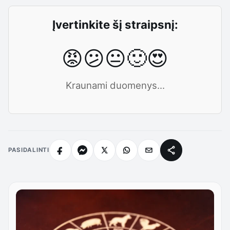
Įvertinkite šį straipsnį:
😡
😕
😐
🙂
😍
Kraunami duomenys...
PASIDALINTI