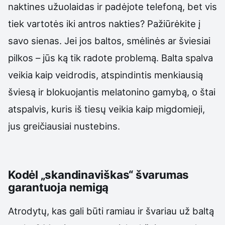
naktines užuolaidas ir padėjote telefoną, bet vis
tiek vartotės iki antros nakties? Pažiūrėkite į
savo sienas. Jei jos baltos, smėlinės ar šviesiai
pilkos – jūs ką tik radote problemą. Balta spalva
veikia kaip veidrodis, atspindintis menkiausią
šviesą ir blokuojantis melatonino gamybą, o štai
atspalvis, kuris iš tiesų veikia kaip migdomieji,
jus greičiausiai nustebins.
Kodėl „skandinaviškas“ švarumas
garantuoja nemigą
Atrodytų, kas gali būti ramiau ir švariau už baltą