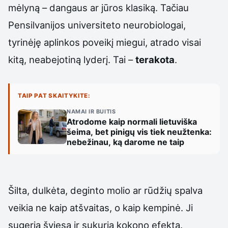
mėlyną – dangaus ar jūros klasiką. Tačiau
Pensilvanijos universiteto neurobiologai,
tyrinėję aplinkos poveikį miegui, atrado visai
kitą, neabejotiną lyderį. Tai –
terakota
.
TAIP PAT SKAITYKITE:
NAMAI IR BUITIS
Atrodome kaip normali lietuviška
šeima, bet pinigų vis tiek neužtenka:
nebežinau, ką darome ne taip
Šilta, dulkėta, deginto molio ar rūdžių spalva
veikia ne kaip atšvaitas, o kaip kempinė. Ji
sugeria šviesą ir sukuria kokono efektą.