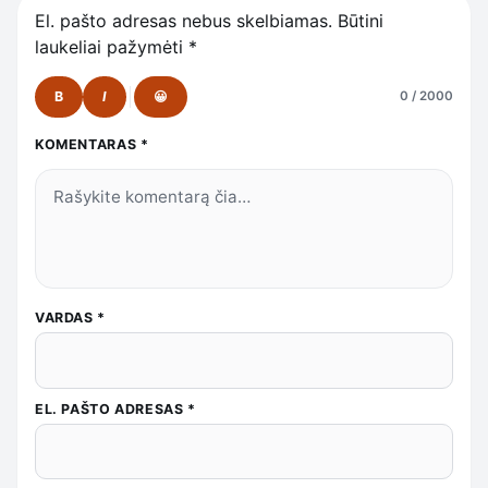
El. pašto adresas nebus skelbiamas.
Būtini
laukeliai pažymėti
*
B
I
😀
0 / 2000
KOMENTARAS
*
VARDAS
*
EL. PAŠTO ADRESAS
*