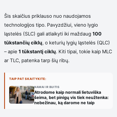
Šis skaičius priklauso nuo naudojamos
technologijos tipo. Pavyzdžiui, vieno lygio
ląstelės (SLC) gali atlaikyti iki maždaug
100
tūkstančių ciklų
, o keturių lygių ląstelės (QLC)
– apie
1 tūkstantį ciklų
. Kiti tipai, tokie kaip MLC
ar TLC, patenka tarp šių ribų.
TAIP PAT SKAITYKITE:
NAMAI IR BUITIS
Atrodome kaip normali lietuviška
šeima, bet pinigų vis tiek neužtenka:
nebežinau, ką darome ne taip