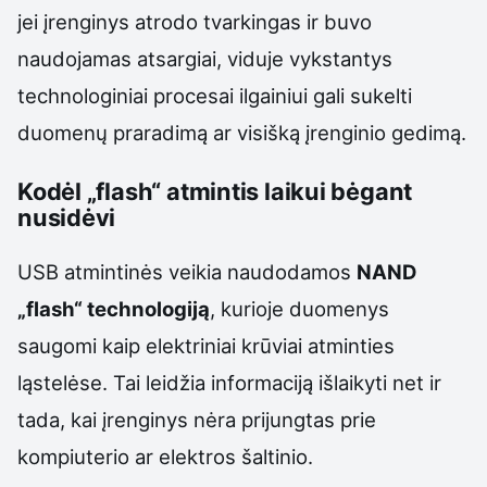
jei įrenginys atrodo tvarkingas ir buvo
naudojamas atsargiai, viduje vykstantys
technologiniai procesai ilgainiui gali sukelti
duomenų praradimą ar visišką įrenginio gedimą.
Kodėl „flash“ atmintis laikui bėgant
nusidėvi
USB atmintinės veikia naudodamos
NAND
„flash“ technologiją
, kurioje duomenys
saugomi kaip elektriniai krūviai atminties
ląstelėse. Tai leidžia informaciją išlaikyti net ir
tada, kai įrenginys nėra prijungtas prie
kompiuterio ar elektros šaltinio.