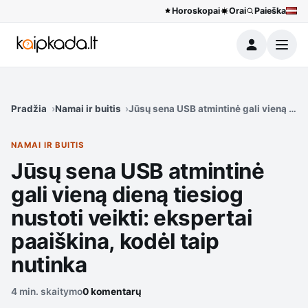
Horoskopai
Orai
Paieška
Meniu
Pradžia
Namai ir buitis
Jūsų sena USB atmintinė gali vieną dieną
NAMAI IR BUITIS
Jūsų sena USB atmintinė
gali vieną dieną tiesiog
nustoti veikti: ekspertai
paaiškina, kodėl taip
nutinka
4 min. skaitymo
0 komentarų