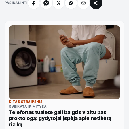
PASIDALINTI
KITAS STRAIPSNIS
SVEIKATA IR MITYBA
Telefonas tualete gali baigtis vizitu pas
proktologą: gydytojai įspėja apie netikėtą
riziką