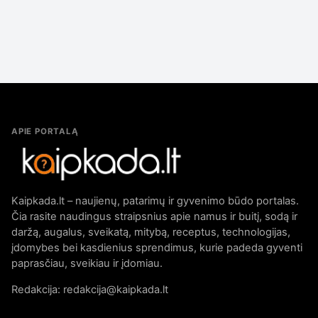
APIE PORTALĄ
Kaipkada.lt – naujienų, patarimų ir gyvenimo būdo portalas.
Čia rasite naudingus straipsnius apie namus ir buitį, sodą ir
daržą, augalus, sveikatą, mitybą, receptus, technologijas,
įdomybes bei kasdienius sprendimus, kurie padeda gyventi
paprasčiau, sveikiau ir įdomiau.
Redakcija: redakcija@kaipkada.lt