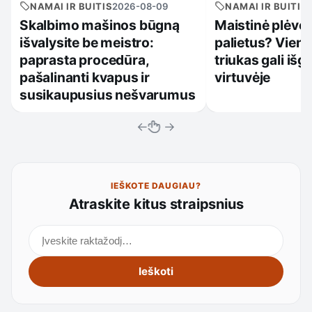
NAMAI IR BUITIS
2026-08-09
NAMAI IR BUITIS
Skalbimo mašinos būgną
Maistinė plėvel
išvalysite be meistro:
palietus? Viena
paprasta procedūra,
triukas gali išg
pašalinanti kvapus ir
virtuvėje
susikaupusius nešvarumus
←
→
IEŠKOTE DAUGIAU?
Atraskite kitus straipsnius
Ieškoti straipsnių
Ieškoti