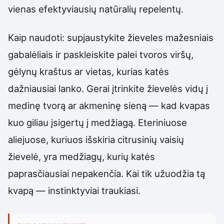
vienas efektyviausių natūralių repelentų.
Kaip naudoti: supjaustykite žieveles mažesniais
gabalėliais ir paskleiskite palei tvoros viršų,
gėlynų kraštus ar vietas, kurias katės
dažniausiai lanko. Gerai įtrinkite žievelės vidų į
medinę tvorą ar akmeninę sieną — kad kvapas
kuo giliau įsigertų į medžiagą. Eteriniuose
aliejuose, kuriuos išskiria citrusinių vaisių
žievelė, yra medžiagų, kurių katės
paprasčiausiai nepakenčia. Kai tik užuodžia tą
kvapą — instinktyviai traukiasi.