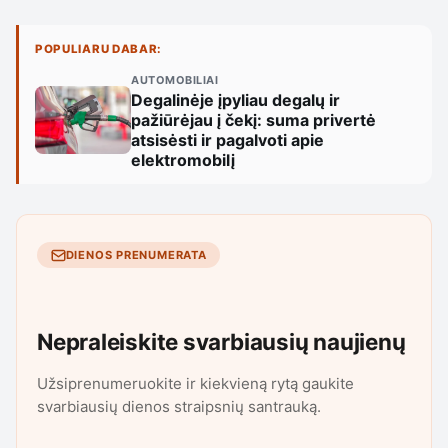
POPULIARU DABAR:
AUTOMOBILIAI
Degalinėje įpyliau degalų ir
pažiūrėjau į čekį: suma privertė
atsisėsti ir pagalvoti apie
elektromobilį
DIENOS PRENUMERATA
Nepraleiskite svarbiausių naujienų
Užsiprenumeruokite ir kiekvieną rytą gaukite
svarbiausių dienos straipsnių santrauką.