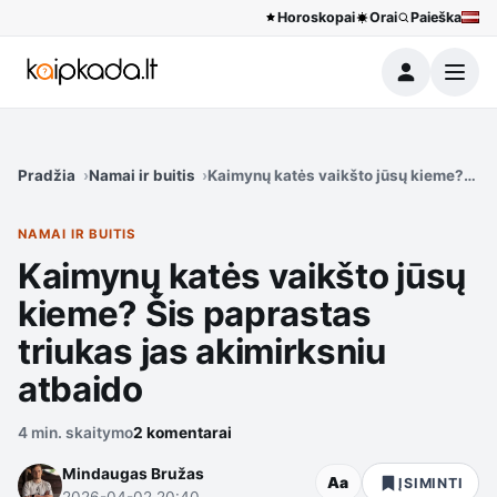
Horoskopai
Orai
Paieška
Meniu
Pradžia
Namai ir buitis
Kaimynų katės vaikšto jūsų kieme? Šis 
NAMAI IR BUITIS
Kaimynų katės vaikšto jūsų
kieme? Šis paprastas
triukas jas akimirksniu
atbaido
4 min. skaitymo
2 komentarai
Mindaugas Bružas
Aa
ĮSIMINTI
2026-04-02 20:40