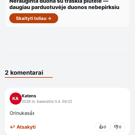
Nerauginta duona su traškia plutele —
daugiau parduotuvėje duonos nebepirksiu
Skaityti toliau →
2 komentarai
Katens
2026 m. balandžio 5 d. 09:22
Orinukas👍
↩ Atsakyti
👍
👎
0
0