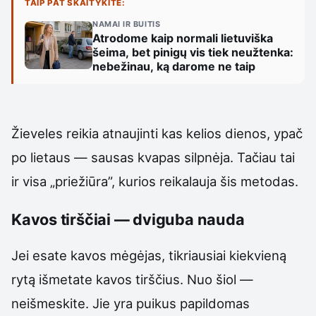
TAIP PAT SKAITYKITE:
NAMAI IR BUITIS
Atrodome kaip normali lietuviška
šeima, bet pinigų vis tiek neužtenka:
nebežinau, ką darome ne taip
Žieveles reikia atnaujinti kas kelios dienos, ypač
po lietaus — sausas kvapas silpnėja. Tačiau tai
ir visa „priežiūra”, kurios reikalauja šis metodas.
Kavos tirščiai — dviguba nauda
Jei esate kavos mėgėjas, tikriausiai kiekvieną
rytą išmetate kavos tirščius. Nuo šiol —
neišmeskite. Jie yra puikus papildomas