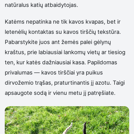
natūralus katių atbaidytojas.
Katėms nepatinka ne tik kavos kvapas, bet ir
letenėlių kontaktas su kavos tirščių tekstūra.
Pabarstykite juos ant žemės palei gėlynų
kraštus, prie labiausiai lankomų vietų ar tiesiog
ten, kur katės dažniausiai kasa. Papildomas
privalumas — kavos tirščiai yra puikus
dirvožemio trąšas, praturtinantis jį azotu. Taigi
apsaugote sodą ir vienu metu jį patręšiate.