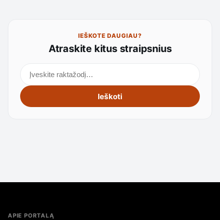
IEŠKOTE DAUGIAU?
Atraskite kitus straipsnius
Ieškoti straipsnių
Ieškoti
APIE PORTALĄ