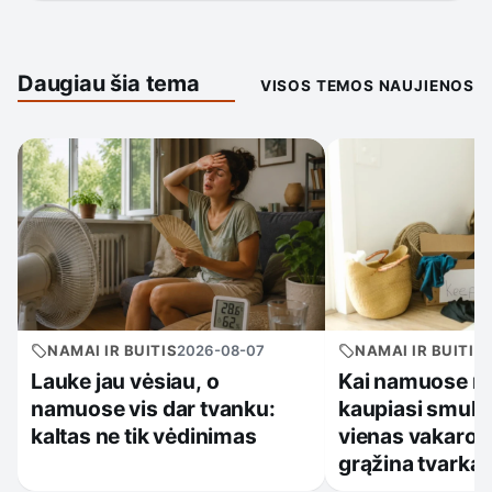
Daugiau šia tema
VISOS TEMOS NAUJIENOS
NAMAI IR BUITIS
2026-08-07
NAMAI IR BUITIS
Lauke jau vėsiau, o
Kai namuose nu
namuose vis dar tvanku:
kaupiasi smulkū
kaltas ne tik vėdinimas
vienas vakaro į
grąžina tvarką