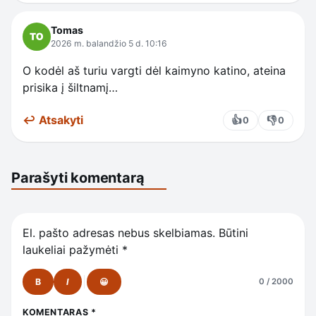
Tomas
2026 m. balandžio 5 d. 10:16
O kodėl aš turiu vargti dėl kaimyno katino, ateina
prisika į šiltnamį…
↩ Atsakyti
👍
👎
0
0
Parašyti komentarą
El. pašto adresas nebus skelbiamas.
Būtini
laukeliai pažymėti
*
B
I
😀
0 / 2000
KOMENTARAS
*