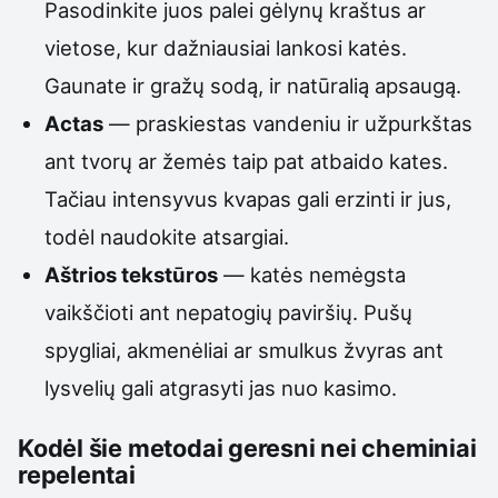
Pasodinkite juos palei gėlynų kraštus ar
vietose, kur dažniausiai lankosi katės.
Gaunate ir gražų sodą, ir natūralią apsaugą.
Actas
— praskiestas vandeniu ir užpurkštas
ant tvorų ar žemės taip pat atbaido kates.
Tačiau intensyvus kvapas gali erzinti ir jus,
todėl naudokite atsargiai.
Aštrios tekstūros
— katės nemėgsta
vaikščioti ant nepatogių paviršių. Pušų
spygliai, akmenėliai ar smulkus žvyras ant
lysvelių gali atgrasyti jas nuo kasimo.
Kodėl šie metodai geresni nei cheminiai
repelentai