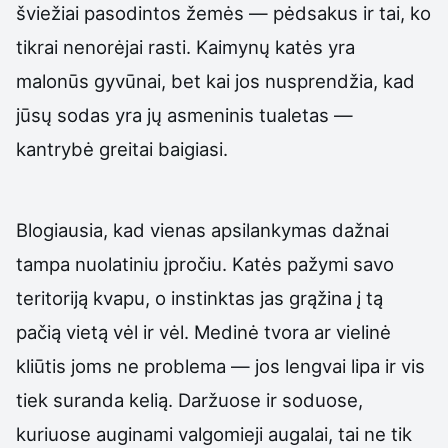
šviežiai pasodintos žemės — pėdsakus ir tai, ko
tikrai nenorėjai rasti. Kaimynų katės yra
malonūs gyvūnai, bet kai jos nusprendžia, kad
jūsų sodas yra jų asmeninis tualetas —
kantrybė greitai baigiasi.
Blogiausia, kad vienas apsilankymas dažnai
tampa nuolatiniu įpročiu. Katės pažymi savo
teritoriją kvapu, o instinktas jas grąžina į tą
pačią vietą vėl ir vėl. Medinė tvora ar vielinė
kliūtis joms ne problema — jos lengvai lipa ir vis
tiek suranda kelią. Daržuose ir soduose,
kuriuose auginami valgomieji augalai, tai ne tik