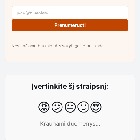
Prenumeruoti
Nesiunčiame brukalo. Atsisakyti galite bet kada.
Įvertinkite šį straipsnį:
😡
😕
😐
🙂
😍
Kraunami duomenys...