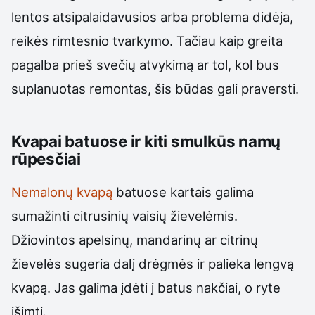
lentos atsipalaidavusios arba problema didėja,
reikės rimtesnio tvarkymo. Tačiau kaip greita
pagalba prieš svečių atvykimą ar tol, kol bus
suplanuotas remontas, šis būdas gali praversti.
Kvapai batuose ir kiti smulkūs namų
rūpesčiai
Nemalonų kvapą
batuose kartais galima
sumažinti citrusinių vaisių žievelėmis.
Džiovintos apelsinų, mandarinų ar citrinų
žievelės sugeria dalį drėgmės ir palieka lengvą
kvapą. Jas galima įdėti į batus nakčiai, o ryte
išimti.