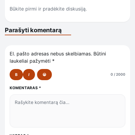
Būkite pirmi ir pradėkite diskusiją.
Parašyti komentarą
El. pašto adresas nebus skelbiamas.
Būtini
laukeliai pažymėti
*
B
I
😀
0 / 2000
KOMENTARAS
*