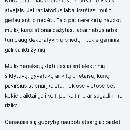
Nors patarimas paprastas, jis tinka ne visais
atvejais. Jei radiatorius labai karštas, muilo
geriau ant jo nedėti. Taip pat nereikėtų naudoti
muilo, kuris stipriai dažytas, labai riebus arba
turi daug dekoratyvinių priedų – tokie gaminiai
gali palikti žymių.
Muilo nereikėtų dėti tiesiai ant elektrinių
šildytuvų, gyvatukų ar kitų prietaisų, kurių
paviršius stipriai įkaista. Tokiose vietose bet
kokie daiktai gali kelti perkaitimo ar sugadinimo
riziką.
Geriausia šią gudrybę naudoti atsargiai: padėti