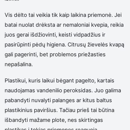
Vis dėlto tai veikia tik kaip laikina priemonė. Jei
batai nuolat drėksta ar nemaloniai kvepia, reikia
juos gerai išdžiovinti, keisti vidpadžius ir
pasirūpinti pėdų higiena. Citrusų žievelės kvapą
gali pagerinti, bet problemos priežasties
nepašalina.
Plastikui, kuris laikui bėgant pagelto, kartais
naudojamas vandenilio peroksidas. Juo galima
pabandyti nuvalyti palanges ar kitus baltus
plastikinius paviršius. Tačiau prieš tai būtina
išbandyti mažame plote, nes skirtingas
plastikas į tokias priemones reaguoja