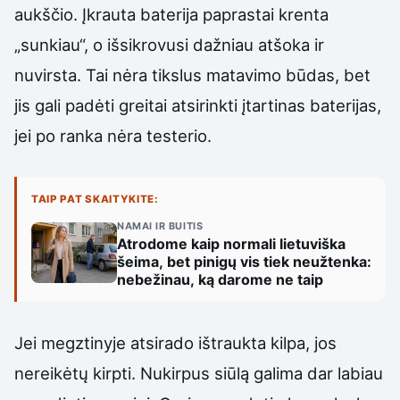
aukščio. Įkrauta baterija paprastai krenta
„sunkiau“, o išsikrovusi dažniau atšoka ir
nuvirsta. Tai nėra tikslus matavimo būdas, bet
jis gali padėti greitai atsirinkti įtartinas baterijas,
jei po ranka nėra testerio.
TAIP PAT SKAITYKITE:
NAMAI IR BUITIS
Atrodome kaip normali lietuviška
šeima, bet pinigų vis tiek neužtenka:
nebežinau, ką darome ne taip
Jei megztinyje atsirado ištraukta kilpa, jos
nereikėtų kirpti. Nukirpus siūlą galima dar labiau