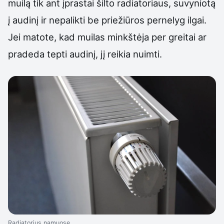
muilą tik ant įprastai šilto radiatoriaus, suvyniotą
į audinį ir nepalikti be priežiūros pernelyg ilgai.
Jei matote, kad muilas minkštėja per greitai ar
pradeda tepti audinį, jį reikia nuimti.
Radiatorius namuose