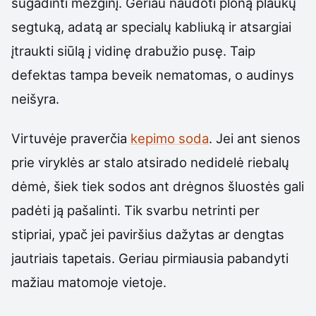
sugadinti mezginį. Geriau naudoti ploną plaukų
segtuką, adatą ar specialų kabliuką ir atsargiai
įtraukti siūlą į vidinę drabužio pusę. Taip
defektas tampa beveik nematomas, o audinys
neišyra.
Virtuvėje praverčia
kepimo soda
. Jei ant sienos
prie viryklės ar stalo atsirado nedidelė riebalų
dėmė, šiek tiek sodos ant drėgnos šluostės gali
padėti ją pašalinti. Tik svarbu netrinti per
stipriai, ypač jei paviršius dažytas ar dengtas
jautriais tapetais. Geriau pirmiausia pabandyti
mažiau matomoje vietoje.