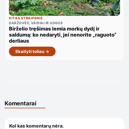
KITAS STRAIPSNIS
DARŽOVĖS, VAISIAI IR UOGOS
Birželio tręšimas lemia morkų dydį ir
saldumą: ko nedaryti, jei nenorite „raguoto“
derliaus
Skaityti toliau →
Komentarai
Kol kas komentarų nėra.