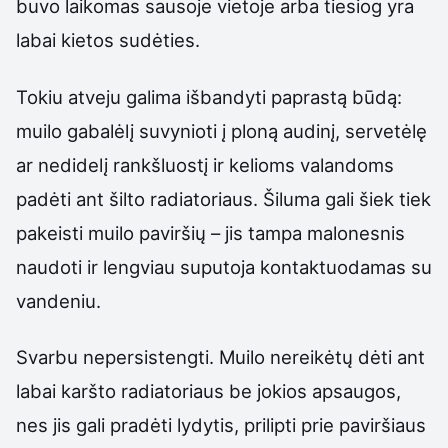
buvo laikomas sausoje vietoje arba tiesiog yra
labai kietos sudėties.
Tokiu atveju galima išbandyti paprastą būdą:
muilo gabalėlį suvynioti į ploną audinį, servetėlę
ar nedidelį rankšluostį ir kelioms valandoms
padėti ant šilto radiatoriaus. Šiluma gali šiek tiek
pakeisti muilo paviršių – jis tampa malonesnis
naudoti ir lengviau suputoja kontaktuodamas su
vandeniu.
Svarbu nepersistengti. Muilo nereikėtų dėti ant
labai karšto radiatoriaus be jokios apsaugos,
nes jis gali pradėti lydytis, prilipti prie paviršiaus