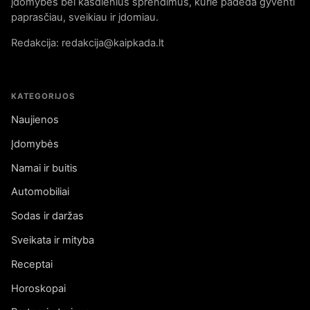
įdomybes bei kasdienius sprendimus, kurie padeda gyventi
paprasčiau, sveikiau ir įdomiau.
Redakcija: redakcija@kaipkada.lt
KATEGORIJOS
Naujienos
Įdomybės
Namai ir buitis
Automobiliai
Sodas ir daržas
Sveikata ir mityba
Receptai
Horoskopai