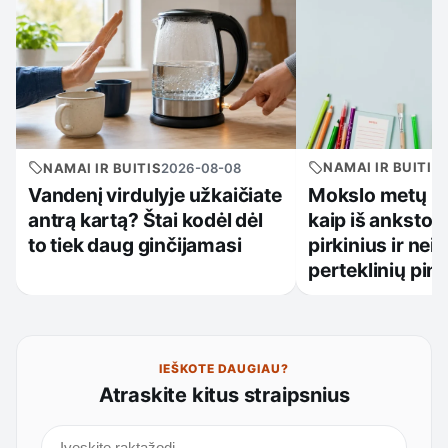
NAMAI IR BUITIS
NAMAI IR BUITIS
2026-08-08
Mokslo metų pr
Vandenį virdulyje užkaičiate
kaip iš anksto 
antrą kartą? Štai kodėl dėl
pirkinius ir neiš
to tiek daug ginčijamasi
perteklinių pin
IEŠKOTE DAUGIAU?
Atraskite kitus straipsnius
Ieškoti straipsnių