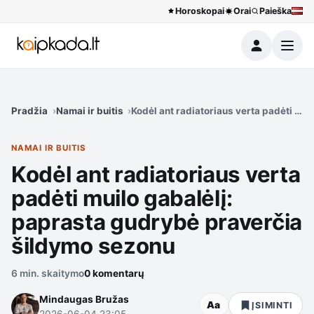
Horoskopai
Orai
Paieška
Meniu
Pradžia
Namai ir buitis
Kodėl ant radiatoriaus verta padėti mu
NAMAI IR BUITIS
Kodėl ant radiatoriaus verta
padėti muilo gabalėlį:
paprasta gudrybė praverčia
šildymo sezonu
6 min. skaitymo
0 komentarų
Mindaugas Bružas
Aa
ĮSIMINTI
2026-06-04 23:05