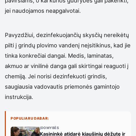
paviršiams, o kai kurios gudrybės gali pakenkti,
jei naudojamos neapgalvotai.
Pavyzdžiui, dezinfekuojančių skysčių nereikėtų
pilti į grindų plovimo vandenį neįsitikinus, kad jie
tinka konkrečiai dangai. Medis, laminatas,
akmuo ar vinilinė danga gali skirtingai reaguoti į
chemiją. Jei norisi dezinfekuoti grindis,
saugiausia vadovautis priemonės gamintojo
instrukcija.
POPULIARU DABAR:
ĮDOMYBĖS
Kasininkė atidarė kiaušinių dėžutę ir