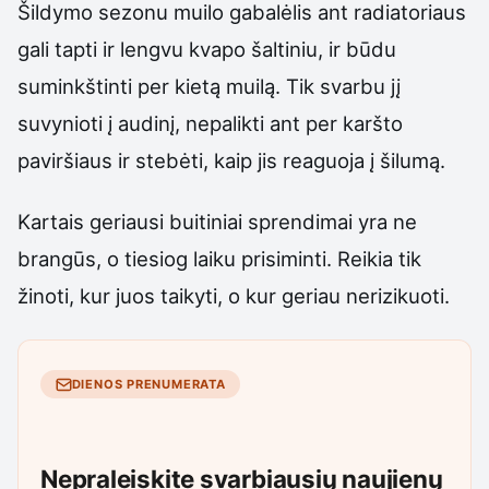
Šildymo sezonu muilo gabalėlis ant radiatoriaus
gali tapti ir lengvu kvapo šaltiniu, ir būdu
suminkštinti per kietą muilą. Tik svarbu jį
suvynioti į audinį, nepalikti ant per karšto
paviršiaus ir stebėti, kaip jis reaguoja į šilumą.
Kartais geriausi buitiniai sprendimai yra ne
brangūs, o tiesiog laiku prisiminti. Reikia tik
žinoti, kur juos taikyti, o kur geriau nerizikuoti.
DIENOS PRENUMERATA
Nepraleiskite svarbiausių naujienų