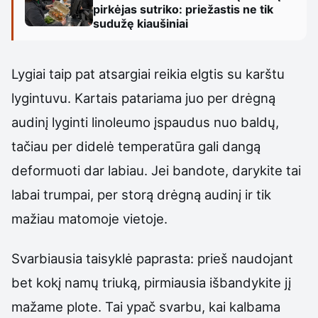
pirkėjas sutriko: priežastis ne tik
sudužę kiaušiniai
Lygiai taip pat atsargiai reikia elgtis su karštu
lygintuvu. Kartais patariama juo per drėgną
audinį lyginti linoleumo įspaudus nuo baldų,
tačiau per didelė temperatūra gali dangą
deformuoti dar labiau. Jei bandote, darykite tai
labai trumpai, per storą drėgną audinį ir tik
mažiau matomoje vietoje.
Svarbiausia taisyklė paprasta: prieš naudojant
bet kokį namų triuką, pirmiausia išbandykite jį
mažame plote. Tai ypač svarbu, kai kalbama