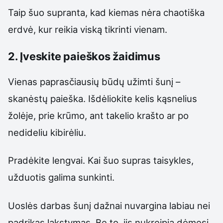
Taip šuo supranta, kad kiemas nėra chaotiška
erdvė, kur reikia viską tikrinti vienam.
2. Įveskite paieškos žaidimus
Vienas paprasčiausių būdų užimti šunį –
skanėstų paieška. Išdėliokite kelis kąsnelius
žolėje, prie krūmo, ant takelio krašto ar po
nedideliu kibirėliu.
Pradėkite lengvai. Kai šuo supras taisykles,
užduotis galima sunkinti.
Uoslės darbas šunį dažnai nuvargina labiau nei
padrikas lakstymas. Be to, jis nukreipia dėmesį