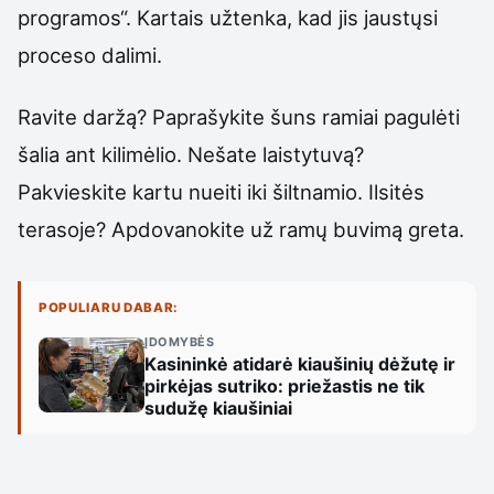
programos“. Kartais užtenka, kad jis jaustųsi
proceso dalimi.
Ravite daržą? Paprašykite šuns ramiai pagulėti
šalia ant kilimėlio. Nešate laistytuvą?
Pakvieskite kartu nueiti iki šiltnamio. Ilsitės
terasoje? Apdovanokite už ramų buvimą greta.
POPULIARU DABAR:
ĮDOMYBĖS
Kasininkė atidarė kiaušinių dėžutę ir
pirkėjas sutriko: priežastis ne tik
sudužę kiaušiniai