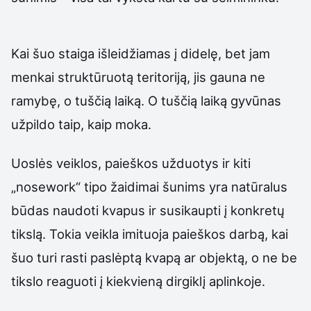
Kai šuo staiga išleidžiamas į didelę, bet jam
menkai struktūruotą teritoriją, jis gauna ne
ramybę, o tuščią laiką. O tuščią laiką gyvūnas
užpildo taip, kaip moka.
Uoslės veiklos, paieškos užduotys ir kiti
„nosework“ tipo žaidimai šunims yra natūralus
būdas naudoti kvapus ir susikaupti į konkretų
tikslą. Tokia veikla imituoja paieškos darbą, kai
šuo turi rasti paslėptą kvapą ar objektą, o ne be
tikslo reaguoti į kiekvieną dirgiklį aplinkoje.