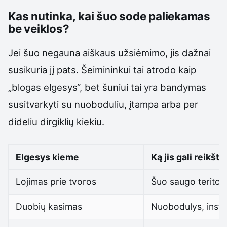
Kas nutinka, kai šuo sode paliekamas
be veiklos?
Jei šuo negauna aiškaus užsiėmimo, jis dažnai
susikuria jį pats. Šeimininkui tai atrodo kaip
„blogas elgesys“, bet šuniui tai yra bandymas
susitvarkyti su nuoboduliu, įtampa arba per
dideliu dirgiklių kiekiu.
Elgesys kieme
Ką jis gali reikšti
Lojimas prie tvoros
Šuo saugo teritori
Duobių kasimas
Nuobodulys, insti