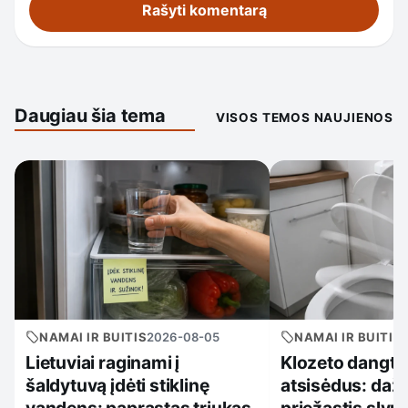
Daugiau šia tema
VISOS TEMOS NAUJIENOS
NAMAI IR BUITIS
2026-08-05
NAMAI IR BUITIS
Lietuviai raginami į
Klozeto dangtis
šaldytuvą įdėti stiklinę
atsisėdus: daž
vandens: paprastas triukas
priežastis slyp