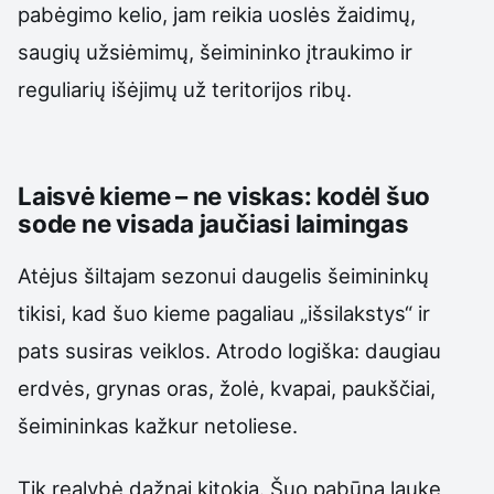
pabėgimo kelio, jam reikia uoslės žaidimų,
saugių užsiėmimų, šeimininko įtraukimo ir
reguliarių išėjimų už teritorijos ribų.
Laisvė kieme – ne viskas: kodėl šuo
sode ne visada jaučiasi laimingas
Atėjus šiltajam sezonui daugelis šeimininkų
tikisi, kad šuo kieme pagaliau „išsilakstys“ ir
pats susiras veiklos. Atrodo logiška: daugiau
erdvės, grynas oras, žolė, kvapai, paukščiai,
šeimininkas kažkur netoliese.
Tik realybė dažnai kitokia. Šuo pabūna lauke