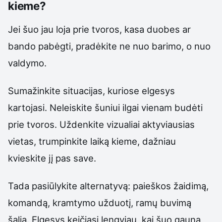
kieme?
Jei šuo jau loja prie tvoros, kasa duobes ar
bando pabėgti, pradėkite ne nuo barimo, o nuo
valdymo.
Sumažinkite situacijas, kuriose elgesys
kartojasi. Neleiskite šuniui ilgai vienam budėti
prie tvoros. Uždenkite vizualiai aktyviausias
vietas, trumpinkite laiką kieme, dažniau
kvieskite jį pas save.
Tada pasiūlykite alternatyvą: paieškos žaidimą,
komandą, kramtymo užduotį, ramų buvimą
šalia. Elgesys keičiasi lengviau, kai šuo gauna