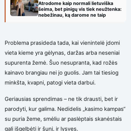
Atrodome kaip normali lietuviška
šeima, bet pinigų vis tiek neužtenka:
nebežinau, ką darome ne taip
Problema prasideda tada, kai vienintelė įdomi
vieta kieme yra gėlynas, daržas arba neseniai
supurenta žemė. Šuo nesupranta, kad rožės
kainavo brangiau nei jo guolis. Jam tai tiesiog
minkšta, kvapni, patogi vieta darbui.
Geriausias sprendimas – ne tik drausti, bet ir
parodyti, kur galima. Nedidelis „kasimo kampas“
su puria žeme, smėliu ar paslėptais skanėstais
gali išgelbėti ir šunį, ir lysves.