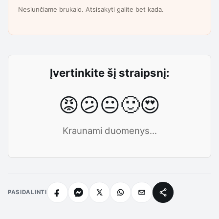
Nesiunčiame brukalo. Atsisakyti galite bet kada.
Įvertinkite šį straipsnį:
😡
😕
😐
🙂
😍
Kraunami duomenys...
PASIDALINTI