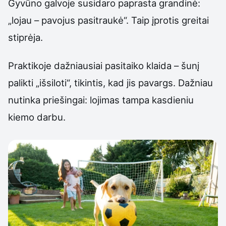
Gyvūno galvoje susidaro paprasta grandinė:
„lojau – pavojus pasitraukė“. Taip įprotis greitai
stiprėja.
Praktikoje dažniausiai pasitaiko klaida – šunį
palikti „išsiloti“, tikintis, kad jis pavargs. Dažniau
nutinka priešingai: lojimas tampa kasdieniu
kiemo darbu.