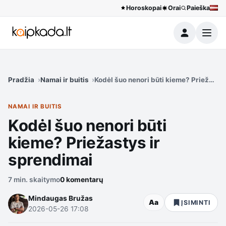
Horoskopai
Orai
Paieška
Meniu
Pradžia
Namai ir buitis
Kodėl šuo nenori būti kieme? Priežasty
NAMAI IR BUITIS
Kodėl šuo nenori būti
kieme? Priežastys ir
sprendimai
7 min. skaitymo
0 komentarų
Mindaugas Bružas
Aa
ĮSIMINTI
2026-05-26 17:08