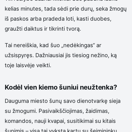
kelias minutes, tada sėdi prie durų, seka žmogų
iš paskos arba pradeda loti, kasti duobes,
graužti daiktus ir tikrinti tvorą.
Tai nereiškia, kad šuo „nedėkingas“ ar
užsispyręs. Dažniausiai jis tiesiog nežino, ką
toje laisvėje veikti.
Kodėl vien kiemo šuniui neužtenka?
Dauguma miesto šunų savo dienotvarkę sieja
su žmogumi. Pasivaikščiojimas, žaidimas,
komandos, nauji kvapai, susitikimai su kitais
šunimis – visa tai vyksta kartu su šeimininku.