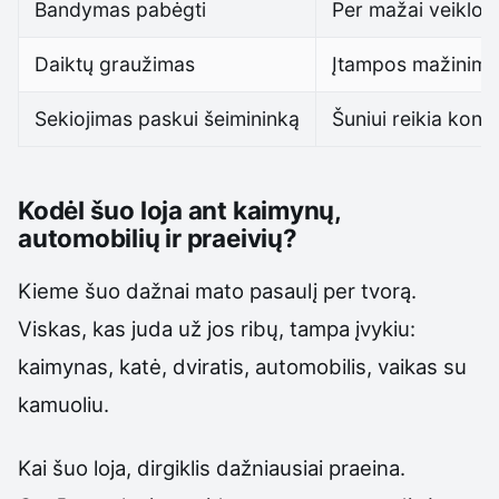
Bandymas pabėgti
Per mažai veiklos, 
Daiktų graužimas
Įtampos mažinimas
Sekiojimas paskui šeimininką
Šuniui reikia kont
Kodėl šuo loja ant kaimynų,
automobilių ir praeivių?
Kieme šuo dažnai mato pasaulį per tvorą.
Viskas, kas juda už jos ribų, tampa įvykiu:
kaimynas, katė, dviratis, automobilis, vaikas su
kamuoliu.
Kai šuo loja, dirgiklis dažniausiai praeina.