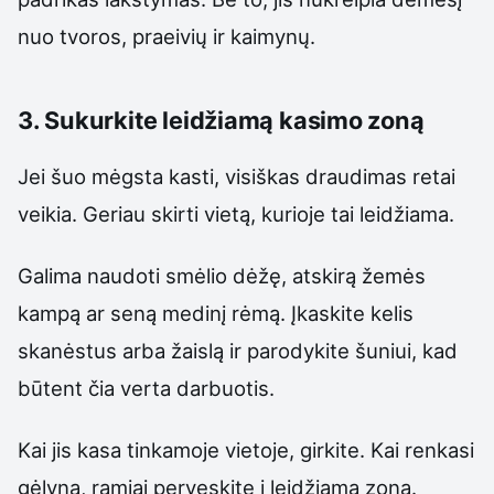
nuo tvoros, praeivių ir kaimynų.
3. Sukurkite leidžiamą kasimo zoną
Jei šuo mėgsta kasti, visiškas draudimas retai
veikia. Geriau skirti vietą, kurioje tai leidžiama.
Galima naudoti smėlio dėžę, atskirą žemės
kampą ar seną medinį rėmą. Įkaskite kelis
skanėstus arba žaislą ir parodykite šuniui, kad
būtent čia verta darbuotis.
Kai jis kasa tinkamoje vietoje, girkite. Kai renkasi
gėlyną, ramiai perveskite į leidžiamą zoną.