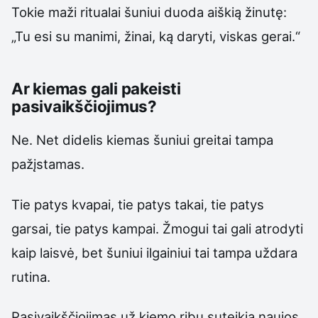
Tokie maži ritualai šuniui duoda aiškią žinutę:
„Tu esi su manimi, žinai, ką daryti, viskas gerai.“
Ar kiemas gali pakeisti
pasivaikščiojimus?
Ne. Net didelis kiemas šuniui greitai tampa
pažįstamas.
Tie patys kvapai, tie patys takai, tie patys
garsai, tie patys kampai. Žmogui tai gali atrodyti
kaip laisvė, bet šuniui ilgainiui tai tampa uždara
rutina.
Pasivaikščiojimas už kiemo ribų suteikia naujos