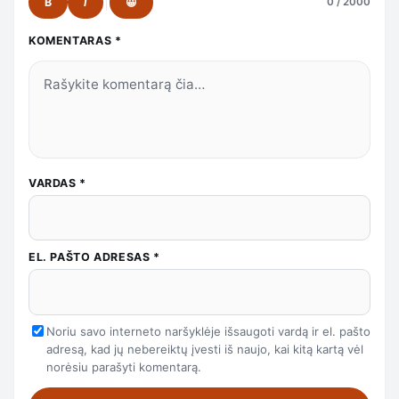
B
I
😀
0 / 2000
KOMENTARAS
*
VARDAS
*
EL. PAŠTO ADRESAS
*
Noriu savo interneto naršyklėje išsaugoti vardą ir el. pašto
adresą, kad jų nebereiktų įvesti iš naujo, kai kitą kartą vėl
norėsiu parašyti komentarą.