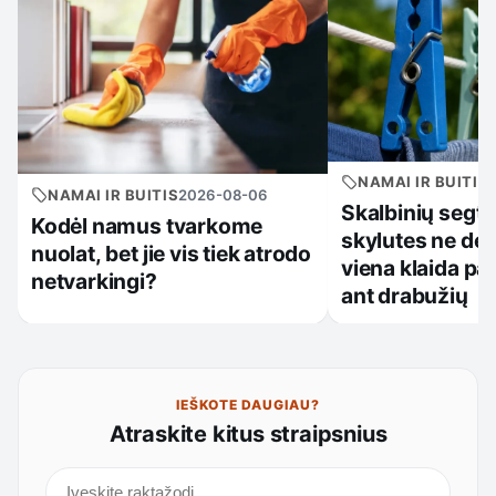
NAMAI IR BUITIS
NAMAI IR BUITIS
2026-08-06
Skalbinių segtuk
Kodėl namus tvarkome
skylutes ne dėl
nuolat, bet jie vis tiek atrodo
viena klaida pa
netvarkingi?
ant drabužių
IEŠKOTE DAUGIAU?
Atraskite kitus straipsnius
Ieškoti straipsnių