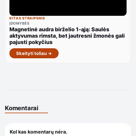
KITAS STRAIPSNIS
ĮDOMYBĖS
Magnetinė audra birželio 1-ąją: Saulės
aktyvumas rimsta, bet jautresni žmonės gali
pajusti pokyčius
Skaityti toliau →
Komentarai
Kol kas komentarų nėra.