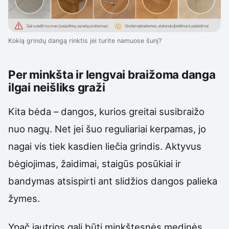
Kokią grindų dangą rinktis jei turite namuose šunį?
Per minkšta ir lengvai braižoma danga
ilgai neišliks graži
Kita bėda – dangos, kurios greitai susibraižo
nuo nagų. Net jei šuo reguliariai kerpamas, jo
nagai vis tiek kasdien liečia grindis. Aktyvus
bėgiojimas, žaidimai, staigūs posūkiai ir
bandymas atsispirti ant slidžios dangos palieka
žymes.
Ypač jautrios gali būti minkštesnės medinės