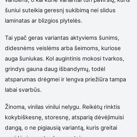
šuniui suteikia geresnį sukibimą nei slidus
laminatas ar blizgios plytelės.
Tai ypač geras variantas aktyviems šunims,
didesnėms veislėms arba šeimoms, kuriose
auga šuniukas. Kol augintinis mokosi tvarkos,
grindys gauna daug išbandymų, todėl
atsparumas drėgmei ir lengva priežiūra tampa
labai svarbūs.
Žinoma, vinilas vinilui nelygu. Reikėtų rinktis
kokybiškesnę, storesnę, atsparią dėvėjimuisi
dangą, o ne pigiausią variantą, kuris greitai