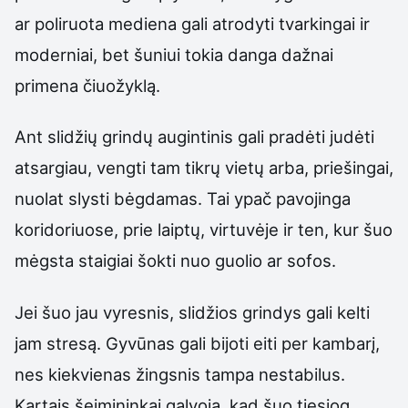
ar poliruota mediena gali atrodyti tvarkingai ir
moderniai, bet šuniui tokia danga dažnai
primena čiuožyklą.
Ant slidžių grindų augintinis gali pradėti judėti
atsargiau, vengti tam tikrų vietų arba, priešingai,
nuolat slysti bėgdamas. Tai ypač pavojinga
koridoriuose, prie laiptų, virtuvėje ir ten, kur šuo
mėgsta staigiai šokti nuo guolio ar sofos.
Jei šuo jau vyresnis, slidžios grindys gali kelti
jam stresą. Gyvūnas gali bijoti eiti per kambarį,
nes kiekvienas žingsnis tampa nestabilus.
Kartais šeimininkai galvoja, kad šuo tiesiog