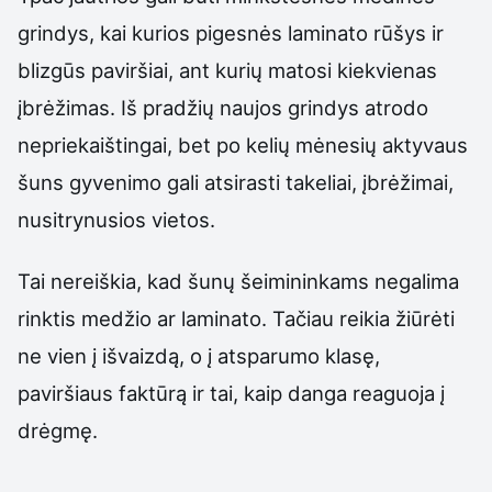
grindys, kai kurios pigesnės laminato rūšys ir
blizgūs paviršiai, ant kurių matosi kiekvienas
įbrėžimas. Iš pradžių naujos grindys atrodo
nepriekaištingai, bet po kelių mėnesių aktyvaus
šuns gyvenimo gali atsirasti takeliai, įbrėžimai,
nusitrynusios vietos.
Tai nereiškia, kad šunų šeimininkams negalima
rinktis medžio ar laminato. Tačiau reikia žiūrėti
ne vien į išvaizdą, o į atsparumo klasę,
paviršiaus faktūrą ir tai, kaip danga reaguoja į
drėgmę.