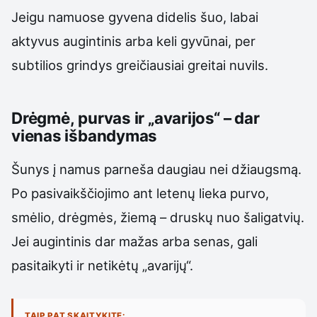
Jeigu namuose gyvena didelis šuo, labai
aktyvus augintinis arba keli gyvūnai, per
subtilios grindys greičiausiai greitai nuvils.
Drėgmė, purvas ir „avarijos“ – dar
vienas išbandymas
Šunys į namus parneša daugiau nei džiaugsmą.
Po pasivaikščiojimo ant letenų lieka purvo,
smėlio, drėgmės, žiemą – druskų nuo šaligatvių.
Jei augintinis dar mažas arba senas, gali
pasitaikyti ir netikėtų „avarijų“.
TAIP PAT SKAITYKITE: