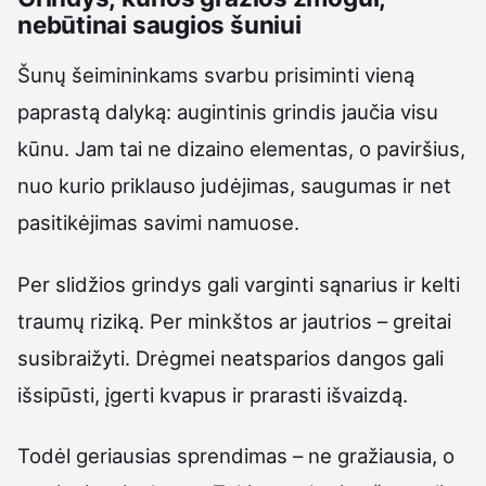
nebūtinai saugios šuniui
Šunų šeimininkams svarbu prisiminti vieną
paprastą dalyką: augintinis grindis jaučia visu
kūnu. Jam tai ne dizaino elementas, o paviršius,
nuo kurio priklauso judėjimas, saugumas ir net
pasitikėjimas savimi namuose.
Per slidžios grindys gali varginti sąnarius ir kelti
traumų riziką. Per minkštos ar jautrios – greitai
susibraižyti. Drėgmei neatsparios dangos gali
išsipūsti, įgerti kvapus ir prarasti išvaizdą.
Todėl geriausias sprendimas – ne gražiausia, o