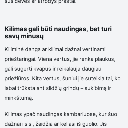
susidėvės ar atrodys prastai.
Kilimas gali būti naudingas, bet turi
savų minusų
Kiliminė danga ar kilimai dažnai vertinami
prieštaringai. Viena vertus, jie renka plaukus,
gali sugerti kvapus ir reikalauja daugiau
priežiūros. Kita vertus, šuniui jie suteikia tai, ko
labai trūksta ant slidžių grindų – sukibimą ir
minkštumą.
Kilimas ypač naudingas kambariuose, kur šuo
dažnai ilsisi, žaidžia ar keliasi iš guolio. Jis