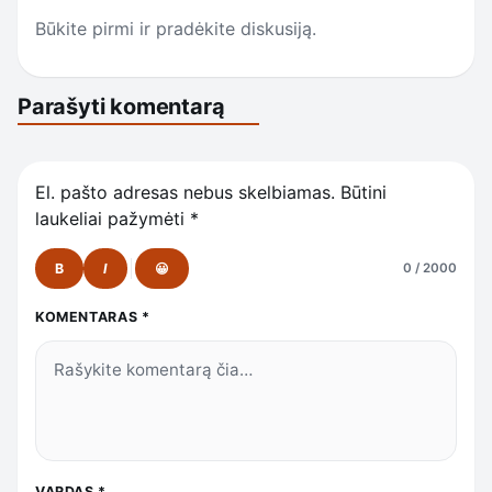
Būkite pirmi ir pradėkite diskusiją.
Parašyti komentarą
El. pašto adresas nebus skelbiamas.
Būtini
laukeliai pažymėti
*
B
I
😀
0 / 2000
KOMENTARAS
*
VARDAS
*