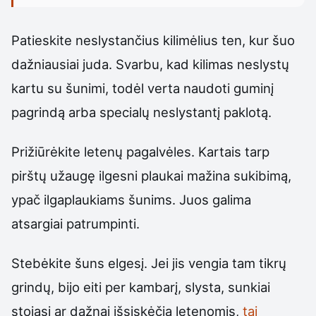
Patieskite neslystančius kilimėlius ten, kur šuo
dažniausiai juda. Svarbu, kad kilimas neslystų
kartu su šunimi, todėl verta naudoti guminį
pagrindą arba specialų neslystantį paklotą.
Prižiūrėkite letenų pagalvėles. Kartais tarp
pirštų užaugę ilgesni plaukai mažina sukibimą,
ypač ilgaplaukiams šunims. Juos galima
atsargiai patrumpinti.
Stebėkite šuns elgesį. Jei jis vengia tam tikrų
grindų, bijo eiti per kambarį, slysta, sunkiai
stojasi ar dažnai išsiskėčia letenomis,
tai