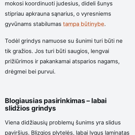
mokosi koordinuoti judesius, dideli šunys
stipriau apkrauna sąnarius, o vyresniems
gyvūnams stabilumas
tampa būtinybe
.
Todėl grindys namuose su šunimi turi būti ne
tik gražios. Jos turi būti saugios, lengvai
prižiūrimos ir pakankamai atsparios nagams,
drėgmei bei purvui.
Blogiausias pasirinkimas – labai
slidžios grindys
Viena didžiausių problemų šunims yra slidus
paviršius. Blizgios plytelės, labai lygus laminatas