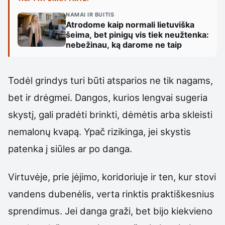
NAMAI IR BUITIS
Atrodome kaip normali lietuviška
šeima, bet pinigų vis tiek neužtenka:
nebežinau, ką darome ne taip
Todėl grindys turi būti atsparios ne tik nagams,
bet ir drėgmei. Dangos, kurios lengvai sugeria
skystį, gali pradėti brinkti, dėmėtis arba skleisti
nemalonų kvapą. Ypač rizikinga, jei skystis
patenka į siūles ar po danga.
Virtuvėje, prie įėjimo, koridoriuje ir ten, kur stovi
vandens dubenėlis, verta rinktis praktiškesnius
sprendimus. Jei danga graži, bet bijo kiekvieno