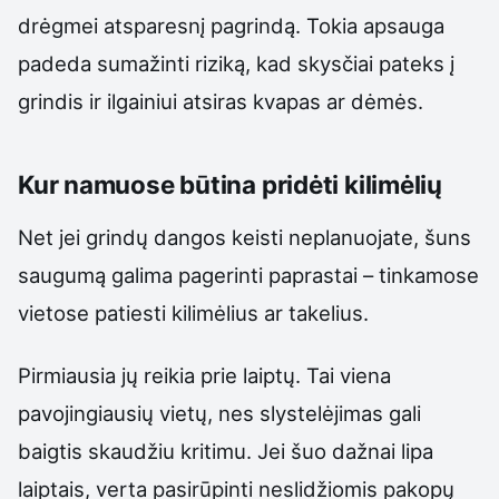
drėgmei atsparesnį pagrindą. Tokia apsauga
padeda sumažinti riziką, kad skysčiai pateks į
grindis ir ilgainiui atsiras kvapas ar dėmės.
Kur namuose būtina pridėti kilimėlių
Net jei grindų dangos keisti neplanuojate, šuns
saugumą galima pagerinti paprastai – tinkamose
vietose patiesti kilimėlius ar takelius.
Pirmiausia jų reikia prie laiptų. Tai viena
pavojingiausių vietų, nes slystelėjimas gali
baigtis skaudžiu kritimu. Jei šuo dažnai lipa
laiptais, verta pasirūpinti neslidžiomis pakopų