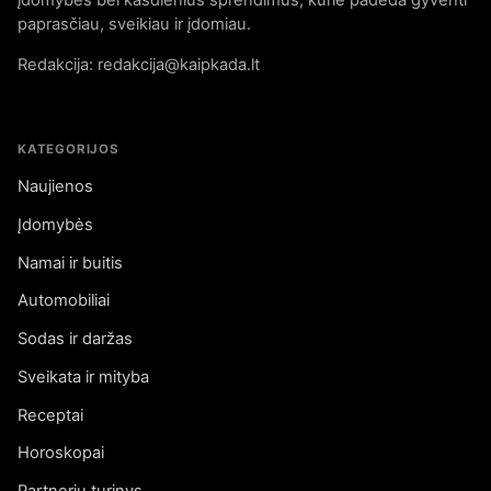
įdomybes bei kasdienius sprendimus, kurie padeda gyventi
paprasčiau, sveikiau ir įdomiau.
Redakcija: redakcija@kaipkada.lt
KATEGORIJOS
Naujienos
Įdomybės
Namai ir buitis
Automobiliai
Sodas ir daržas
Sveikata ir mityba
Receptai
Horoskopai