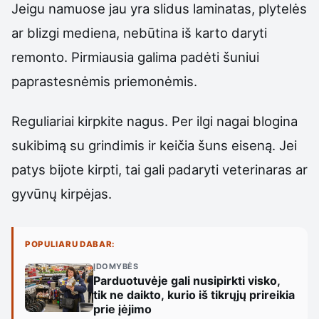
Jeigu namuose jau yra slidus laminatas, plytelės
ar blizgi mediena, nebūtina iš karto daryti
remonto. Pirmiausia galima padėti šuniui
paprastesnėmis priemonėmis.
Reguliariai kirpkite nagus. Per ilgi nagai blogina
sukibimą su grindimis ir keičia šuns eiseną. Jei
patys bijote kirpti, tai gali padaryti veterinaras ar
gyvūnų kirpėjas.
POPULIARU DABAR:
ĮDOMYBĖS
Parduotuvėje gali nusipirkti visko,
tik ne daikto, kurio iš tikrųjų prireikia
prie įėjimo