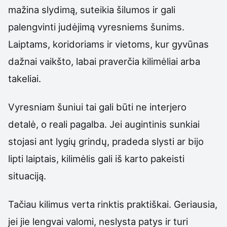
mažina slydimą, suteikia šilumos ir gali
palengvinti judėjimą vyresniems šunims.
Laiptams, koridoriams ir vietoms, kur gyvūnas
dažnai vaikšto, labai praverčia kilimėliai arba
takeliai.
Vyresniam šuniui tai gali būti ne interjero
detalė, o reali pagalba. Jei augintinis sunkiai
stojasi ant lygių grindų, pradeda slysti ar bijo
lipti laiptais, kilimėlis gali iš karto pakeisti
situaciją.
Tačiau kilimus verta rinktis praktiškai. Geriausia,
jei jie lengvai valomi, neslysta patys ir turi