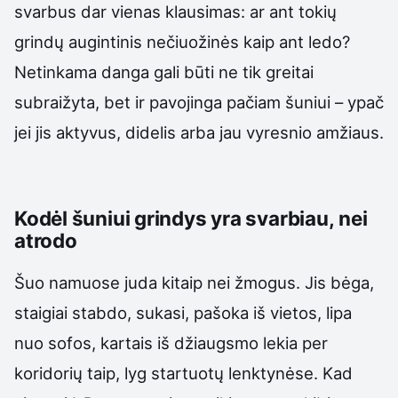
svarbus dar vienas klausimas: ar ant tokių
grindų augintinis nečiuožinės kaip ant ledo?
Netinkama danga gali būti ne tik greitai
subraižyta, bet ir pavojinga pačiam šuniui – ypač
jei jis aktyvus, didelis arba jau vyresnio amžiaus.
Kodėl šuniui grindys yra svarbiau, nei
atrodo
Šuo namuose juda kitaip nei žmogus. Jis bėga,
staigiai stabdo, sukasi, pašoka iš vietos, lipa
nuo sofos, kartais iš džiaugsmo lekia per
koridorių taip, lyg startuotų lenktynėse. Kad