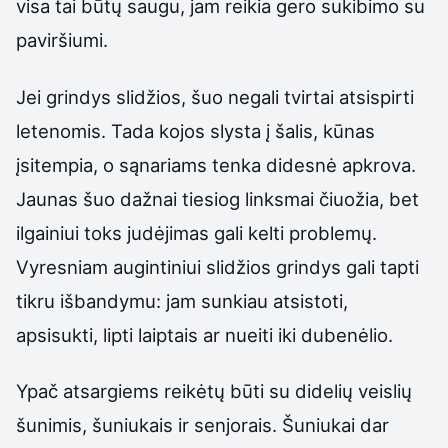
visa tai būtų saugu, jam reikia gero sukibimo su
paviršiumi.
Jei grindys slidžios, šuo negali tvirtai atsispirti
letenomis. Tada kojos slysta į šalis, kūnas
įsitempia, o sąnariams tenka didesnė apkrova.
Jaunas šuo dažnai tiesiog linksmai čiuožia, bet
ilgainiui toks judėjimas gali kelti problemų.
Vyresniam augintiniui slidžios grindys gali tapti
tikru išbandymu: jam sunkiau atsistoti,
apsisukti, lipti laiptais ar nueiti iki dubenėlio.
Ypač atsargiems reikėtų būti su didelių veislių
šunimis, šuniukais ir senjorais. Šuniukai dar