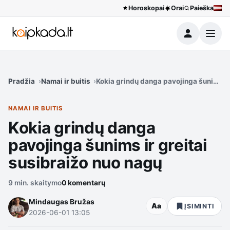
Horoskopai
Orai
Paieška
Meniu
Pradžia
Namai ir buitis
Kokia grindų danga pavojinga šunims ir
NAMAI IR BUITIS
Kokia grindų danga
pavojinga šunims ir greitai
susibraižo nuo nagų
9 min. skaitymo
0 komentarų
Mindaugas Bružas
Aa
ĮSIMINTI
2026-06-01 13:05