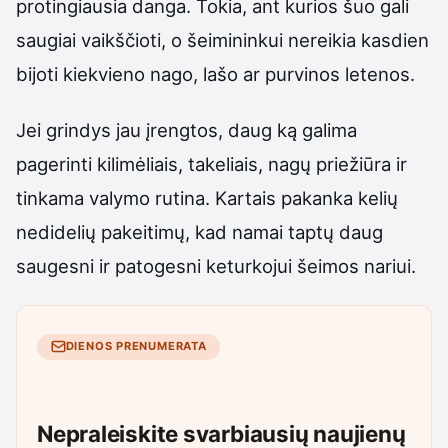
protingiausia danga. Tokia, ant kurios šuo gali
saugiai vaikščioti, o šeimininkui nereikia kasdien
bijoti kiekvieno nago, lašo ar purvinos letenos.
Jei grindys jau įrengtos, daug ką galima
pagerinti kilimėliais, takeliais, nagų priežiūra ir
tinkama valymo rutina. Kartais pakanka kelių
nedidelių pakeitimų, kad namai taptų daug
saugesni ir patogesni keturkojui šeimos nariui.
DIENOS PRENUMERATA
Nepraleiskite svarbiausių naujienų