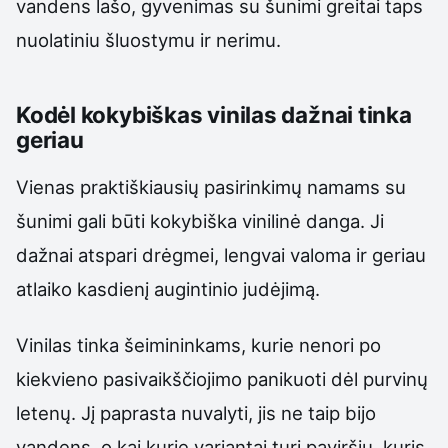
vandens lašo, gyvenimas su šunimi greitai taps
nuolatiniu šluostymu ir nerimu.
Kodėl kokybiškas vinilas dažnai tinka
geriau
Vienas praktiškiausių pasirinkimų namams su
šunimi gali būti kokybiška vinilinė danga. Ji
dažnai atspari drėgmei, lengvai valoma ir geriau
atlaiko kasdienį augintinio judėjimą.
Vinilas tinka šeimininkams, kurie nenori po
kiekvieno pasivaikščiojimo panikuoti dėl purvinų
letenų. Jį paprasta nuvalyti, jis ne taip bijo
vandens, o kai kurie variantai turi paviršių, kuris