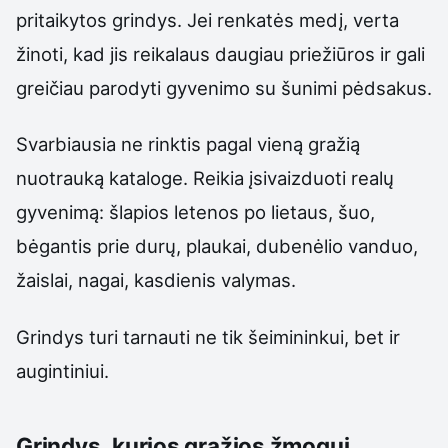
pritaikytos grindys. Jei renkatės medį, verta
žinoti, kad jis reikalaus daugiau priežiūros ir gali
greičiau parodyti gyvenimo su šunimi pėdsakus.
Svarbiausia ne rinktis pagal vieną gražią
nuotrauką kataloge. Reikia įsivaizduoti realų
gyvenimą: šlapios letenos po lietaus, šuo,
bėgantis prie durų, plaukai, dubenėlio vanduo,
žaislai, nagai, kasdienis valymas.
Grindys turi tarnauti ne tik šeimininkui, bet ir
augintiniui.
Grindys, kurios gražios žmogui,