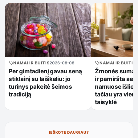
NAMAI IR BUITIS
2026-08-08
NAMAI IR BUITIS
Per gimtadienį gavau seną
Žmonės sumaišo
stiklainį su laiškeliu: jo
ir pamiršta aer
turinys pakeitė šeimos
namuose išlieka
tradiciją
tačiau yra vien
taisyklė
IEŠKOTE DAUGIAU?