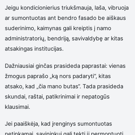
Jeigu kondicionierius triukšmauja, laša, vibruoja
ar sumontuotas ant bendro fasado be aiškaus
suderinimo, kaimynas gali kreiptis į namo
administratorių, bendriją, savivaldybę ar kitas
atsakingas institucijas.
Dažniausiai ginčas prasideda paprastai: vienas
žmogus paprašo „ką nors padaryti“, kitas
atsako, kad „čia mano butas“. Tada prasideda
skundai, raštai, patikrinimai ir nepatogūs
klausimai.
Jei paaiškėja, kad įrenginys sumontuotas
netinkamai, savininkui gali tekti jį permontuoti,