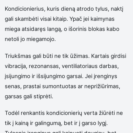
Kondicionierius, kuris dieną atrodo tylus, naktį
gali skambėti visai kitaip. Ypač jei kaimynas
miega atsidaręs langą, o išorinis blokas kabo
netoli jo miegamojo.
Triukšmas gali būti ne tik ūžimas. Kartais girdisi
vibracija, rezonansas, ventiliatoriaus darbas,
įsijungimo ir išsijungimo garsai. Jei įrenginys
senas, prastai sumontuotas ar neprižiūrimas,
garsas gali stiprėti.
Todėl renkantis kondicionierių verta žiūrėti ne
tik į kainą ir galingumą, bet ir į garso lygį.
Tylesnis įrenginys gali kainuoti daugiau, bet