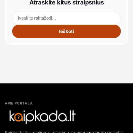
Atraskite kitus straipsnius
Ieškoti straipsnių
Ieškoti
APIE PORTALĄ
Kaipkada.lt – naujienų, patarimų ir gyvenimo būdo portalas.