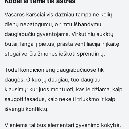
Kodėl ši tema tik aštrės
Vasaros karščiai vis dažniau tampa ne kelių
dienų nepatogumu, o rimtu išbandymu
daugiabučių gyventojams. Viršutinių aukštų
butai, langai į pietus, prasta ventiliacija ir įkaitę
stogai verčia žmones ieškoti sprendimų.
Todėl kondicionierių daugiabučiuose tik
daugės. O kuo jų daugiau, tuo daugiau
klausimų: kur juos montuoti, kas leidžiama, kaip
saugoti fasadus, kaip nekelti triukšmo ir kaip
išvengti konfliktų.
Vieniems tai bus elementari gyvenimo kokybė.