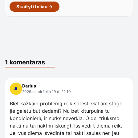
Skaityti toliau →
1 komentaras
Darius
2026 m. birželio 19 d. 22:10
Blet kažkaip problemą reik sprest. Gal am stogo
jie galetu but dedami? Nu bet kiturpulna tu
kondicionierių ir nurks neverkia. O del triuksmo
nakti nu tai naktim iskungt. Issivedi t diema reik.
Jei vus diema isvedinta tai nakti saules ner, jau