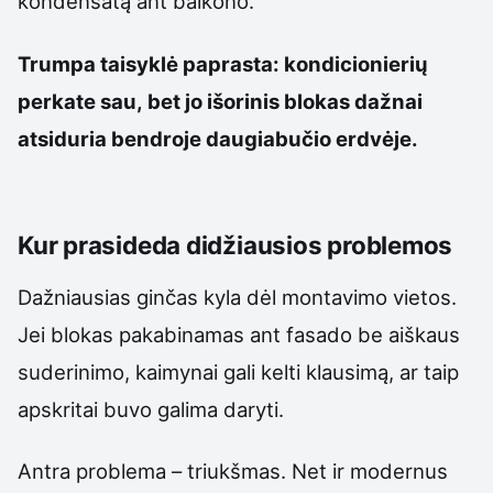
kondensatą ant balkono.
Trumpa taisyklė paprasta: kondicionierių
perkate sau, bet jo išorinis blokas dažnai
atsiduria bendroje daugiabučio erdvėje.
Kur prasideda didžiausios problemos
Dažniausias ginčas kyla dėl montavimo vietos.
Jei blokas pakabinamas ant fasado be aiškaus
suderinimo, kaimynai gali kelti klausimą, ar taip
apskritai buvo galima daryti.
Antra problema – triukšmas. Net ir modernus