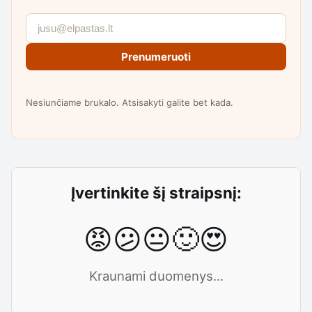
Prenumeruoti
Nesiunčiame brukalo. Atsisakyti galite bet kada.
Įvertinkite šį straipsnį:
😡
😕
😐
🙂
😍
Kraunami duomenys...