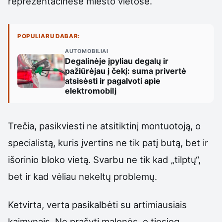
reprezentacinėse miesto vietose.
POPULIARU DABAR:
AUTOMOBILIAI
Degalinėje įpyliau degalų ir
pažiūrėjau į čekį: suma privertė
atsisėsti ir pagalvoti apie
elektromobilį
Trečia, pasikviesti ne atsitiktinį montuotoją, o
specialistą, kuris įvertins ne tik patį butą, bet ir
išorinio bloko vietą. Svarbu ne tik kad „tilptų“,
bet ir kad vėliau nekeltų problemų.
Ketvirta, verta pasikalbėti su artimiausiais
kaimynais. Ne prašyti malonės, o tiesiog