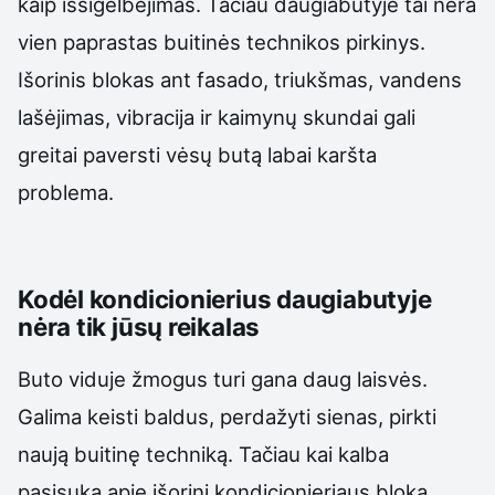
kaip išsigelbėjimas. Tačiau daugiabutyje tai nėra
vien paprastas buitinės technikos pirkinys.
Išorinis blokas ant fasado, triukšmas, vandens
lašėjimas, vibracija ir kaimynų skundai gali
greitai paversti vėsų butą labai karšta
problema.
Kodėl kondicionierius daugiabutyje
nėra tik jūsų reikalas
Buto viduje žmogus turi gana daug laisvės.
Galima keisti baldus, perdažyti sienas, pirkti
naują buitinę techniką. Tačiau kai kalba
pasisuka apie išorinį kondicionieriaus bloką,