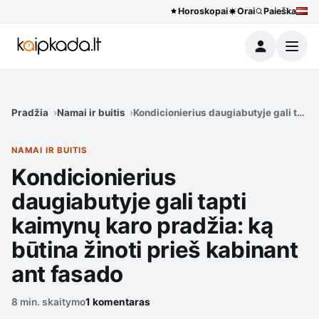
Horoskopai
Orai
Paieška
Meniu
Pradžia
Namai ir buitis
Kondicionierius daugiabutyje gali tapti
NAMAI IR BUITIS
Kondicionierius
daugiabutyje gali tapti
kaimynų karo pradžia: ką
būtina žinoti prieš kabinant
ant fasado
8 min. skaitymo
1 komentaras