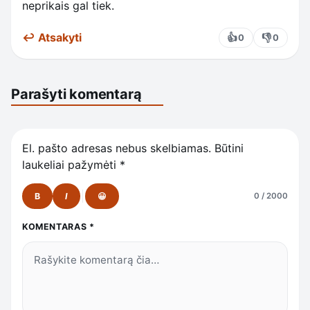
neprikais gal tiek.
↩ Atsakyti
👍
👎
0
0
Parašyti komentarą
El. pašto adresas nebus skelbiamas.
Būtini
laukeliai pažymėti
*
B
I
😀
0 / 2000
KOMENTARAS
*