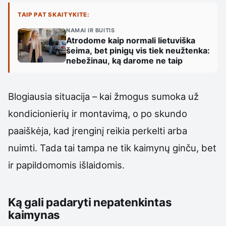
TAIP PAT SKAITYKITE:
NAMAI IR BUITIS
Atrodome kaip normali lietuviška
šeima, bet pinigų vis tiek neužtenka:
nebežinau, ką darome ne taip
Blogiausia situacija – kai žmogus sumoka už
kondicionierių ir montavimą, o po skundo
paaiškėja, kad įrenginį reikia perkelti arba
nuimti. Tada tai tampa ne tik kaimynų ginču, bet
ir papildomomis išlaidomis.
Ką gali padaryti nepatenkintas
kaimynas