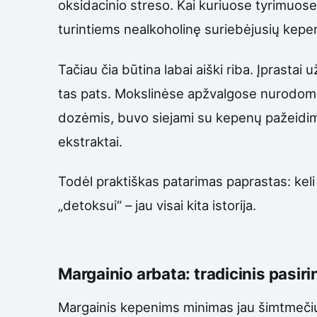
oksidacinio streso. Kai kuriuose tyrimuos
turintiems nealkoholinę suriebėjusių kepen
Tačiau čia būtina labai aiški riba. Įprastai 
tas pats. Mokslinėse apžvalgose nurodoma,
dozėmis, buvo siejami su kepenų pažeidimo
ekstraktai.
Todėl praktiškas patarimas paprastas: keli 
„detoksui“ – jau visai kita istorija.
Margainio arbata: tradicinis pasiri
Margainis kepenims minimas jau šimtmečius.