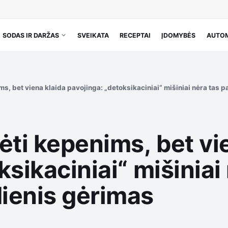
SODAS IR DARŽAS
SVEIKATA
RECEPTAI
ĮDOMYBĖS
AUTOM
ms, bet viena klaida pavojinga: „detoksikaciniai“ mišiniai nėra tas 
ėti kepenims, bet vi
sikaciniai“ mišiniai 
ienis gėrimas