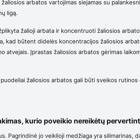
e žaliosios arbatos vartojimas siejamas su palankes
ų ligą.
užplikyta žalioji arbata ir koncentruoti žaliosios arba
 kad būtent didelės koncentracijos žaliosios arbato
 atvejais. Įprastas žaliosios arbatos gėrimas laiko
puodeliai žaliosios arbatos gali būti sveikos rutinos 
nkimas, kurio poveikio nereikėtų pervertint
 Pagrindinė jo veiklioji medžiaga yra silimarinas, d