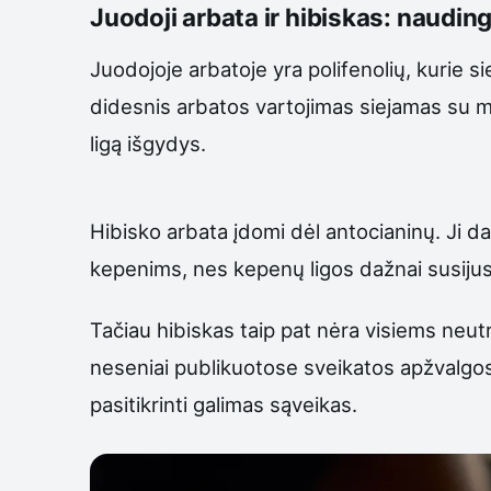
Juodoji arbata ir hibiskas: naudin
Juodojoje arbatoje yra polifenolių, kurie 
didesnis arbatos vartojimas siejamas su m
ligą išgydys.
Hibisko arbata įdomi dėl antocianinų. Ji da
kepenims, nes kepenų ligos dažnai susijusi
Tačiau hibiskas taip pat nėra visiems neutra
neseniai publikuotose sveikatos apžvalgose
pasitikrinti galimas sąveikas.