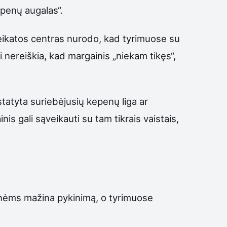
epenų augalas“.
veikatos centras nurodo, kad tyrimuose su
 nereiškia, kad margainis „niekam tikęs“,
statyta suriebėjusių kepenų liga ar
is gali sąveikauti su tam tikrais vaistais,
monėms mažina pykinimą, o tyrimuose