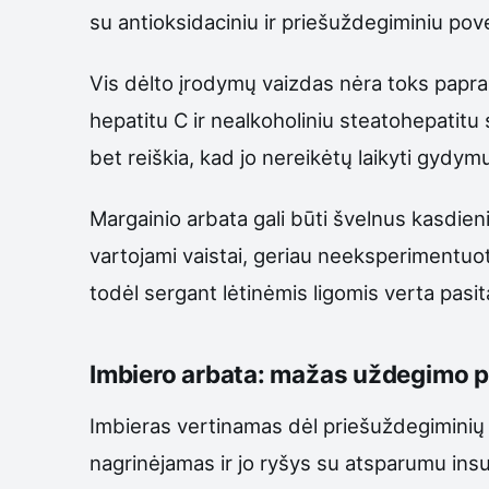
su antioksidaciniu ir priešuždegiminiu pov
Vis dėlto įrodymų vaizdas nėra toks papra
hepatitu C ir nealkoholiniu steatohepatitu
bet reiškia, kad jo nereikėtų laikyti gydym
Margainio arbata gali būti švelnus kasdien
vartojami vaistai, geriau neeksperimentuoti 
todėl sergant lėtinėmis ligomis verta pasita
Imbiero arbata: mažas uždegimo p
Imbieras vertinamas dėl priešuždegiminių 
nagrinėjamas ir jo ryšys su atsparumu insu