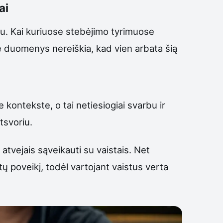
ai
kiu. Kai kuriuose stebėjimo tyrimuose
e duomenys nereiškia, kad vien arbata šią
 kontekste, o tai netiesiogiai svarbu ir
tsvoriu.
 atvejais sąveikauti su vaistais. Net
ų poveikį, todėl vartojant vaistus verta