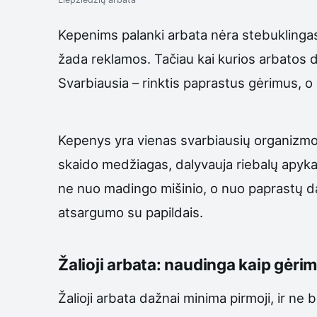
Kepenims palanki arbata nėra stebuklingas 
žada reklamos. Tačiau kai kurios arbatos d
Svarbiausia – rinktis paprastus gėrimus, o
Kepenys yra vienas svarbiausių organizmo fi
skaido medžiagas, dalyvauja riebalų apykai
ne nuo madingo mišinio, o nuo paprastų da
atsargumo su papildais.
Žalioji arbata: naudinga kaip gėri
Žalioji arbata dažnai minima pirmoji, ir ne