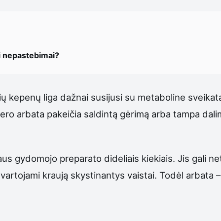
si nepastebimai?
ų kepenų liga dažnai susijusi su metaboline sveikata 
biero arbata pakeičia saldintą gėrimą arba tampa dal
aus gydomojo preparato dideliais kiekiais. Jis gali ne
vartojami kraują skystinantys vaistai. Todėl arbata – 