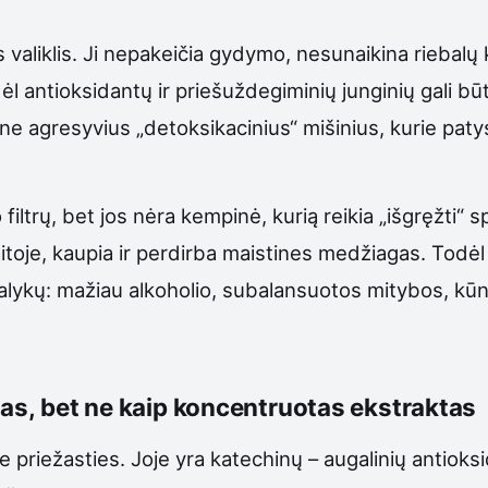
valiklis. Ji nepakeičia gydymo, nesunaikina riebalų k
ėl antioksidantų ir priešuždegiminių junginių gali b
 ne agresyvius „detoksikacinius“ mišinius, kurie paty
ltrų, bet jos nėra kempinė, kurią reikia „išgręžti“ s
toje, kaupia ir perdirba maistines medžiagas. Todėl
lykų: mažiau alkoholio, subalansuotos mitybos, kūn
mas, bet ne kaip koncentruotas ekstraktas
 be priežasties. Joje yra katechinų – augalinių antiok