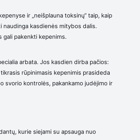
epenyse ir „neišplauna toksinų“ taip, kaip
ūti naudinga kasdienės mitybos dalis.
s gali pakenkti kepenims.
pecialia arbata. Jos kasdien dirba pačios:
 tikrasis rūpinimasis kepenimis prasideda
o svorio kontrolės, pakankamo judėjimo ir
sidantų, kurie siejami su apsauga nuo