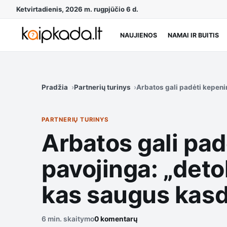
Ketvirtadienis, 2026 m. rugpjūčio 6 d.
NAUJIENOS
NAMAI IR BUITIS
Pradžia
Partnerių turinys
Arbatos gali padėti kepeni
PARTNERIŲ TURINYS
Arbatos gali pad
pavojinga: „detok
kas saugus kasd
6 min. skaitymo
0 komentarų