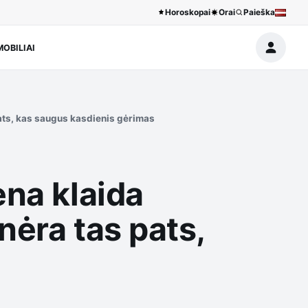
Horoskopai
Orai
Paieška
OBILIAI
pats, kas saugus kasdienis gėrimas
ena klaida
nėra tas pats,