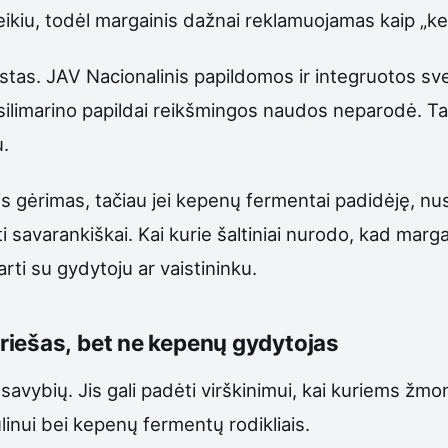
eikiu, todėl margainis dažnai reklamuojamas kaip „k
stas. JAV Nacionalinis papildomos ir integruotos s
 silimarino papildai reikšmingos naudos neparodė. Tai
u.
is gėrimas, tačiau jei kepenų fermentai padidėję, nu
savarankiškai. Kai kurie šaltiniai nurodo, kad margain
rti su gydytoju ar vaistininku.
riešas, bet ne kepenų gydytojas
savybių. Jis gali padėti virškinimui, kai kuriems ž
linui bei kepenų fermentų rodikliais.