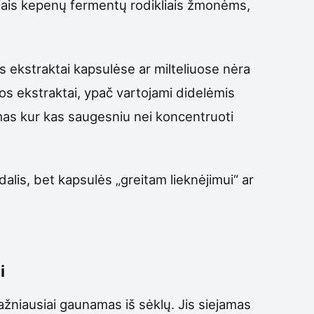
niais kepenų fermentų rodikliais žmonėms,
tos ekstraktai kapsulėse ar milteliuose nėra
s ekstraktai, ypač vartojami didelėmis
mas kur kas saugesniu nei koncentruoti
dalis, bet kapsulės „greitam lieknėjimui“ ar
i
ažniausiai gaunamas iš sėklų. Jis siejamas