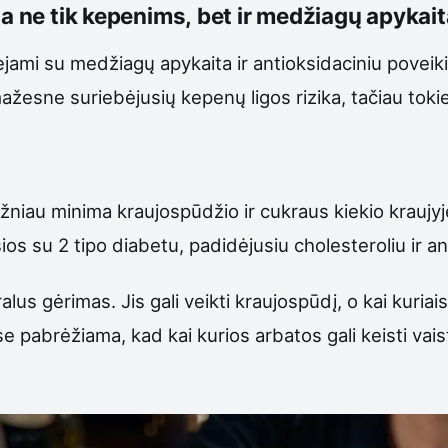
ga ne tik kepenims, bet ir medžiagų apykait
siejami su medžiagų apykaita ir antioksidaciniu povei
ažesne suriebėjusių kepenų ligos rizika, tačiau toki
žniau minima kraujospūdžio ir cukraus kiekio kraujyje
os su 2 tipo diabetu, padidėjusiu cholesteroliu ir an
lus gėrimas. Jis gali veikti kraujospūdį, o kai kuriais
 pabrėžiama, kad kai kurios arbatos gali keisti vaist