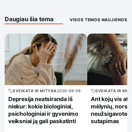
Daugiau šia tema
VISOS TEMOS NAUJIENOS
SVEIKATA IR MITYBA
2026-08-08
SVEIKATA IR MIT
Depresija neatsiranda iš
Ant kojų vis at
niekur: kokie biologiniai,
mėlynių, nors
psichologiniai ir gyvenimo
neužsigavote: k
veiksniai ją gali paskatinti
sutapimas