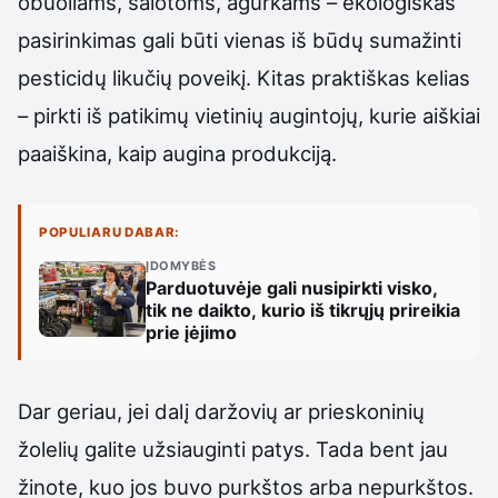
obuoliams, salotoms, agurkams – ekologiškas
pasirinkimas gali būti vienas iš būdų sumažinti
pesticidų likučių poveikį. Kitas praktiškas kelias
– pirkti iš patikimų vietinių augintojų, kurie aiškiai
paaiškina, kaip augina produkciją.
POPULIARU DABAR:
ĮDOMYBĖS
Parduotuvėje gali nusipirkti visko,
tik ne daikto, kurio iš tikrųjų prireikia
prie įėjimo
Dar geriau, jei dalį daržovių ar prieskoninių
žolelių galite užsiauginti patys. Tada bent jau
žinote, kuo jos buvo purkštos arba nepurkštos.