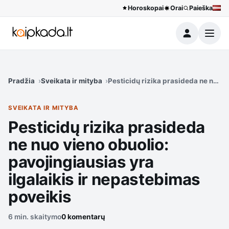
Horoskopai
Orai
Paieška
Meniu
Pradžia
Sveikata ir mityba
Pesticidų rizika prasideda ne nuo v
SVEIKATA IR MITYBA
Pesticidų rizika prasideda
ne nuo vieno obuolio:
pavojingiausias yra
ilgalaikis ir nepastebimas
poveikis
6 min. skaitymo
0 komentarų