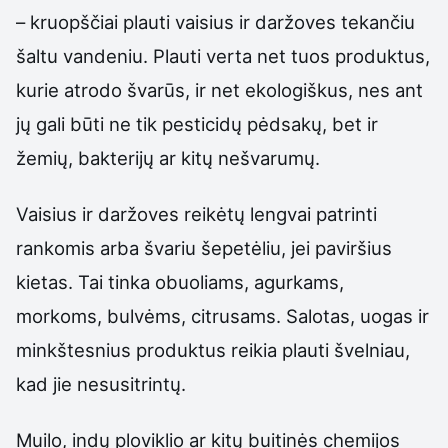
– kruopščiai plauti vaisius ir daržoves tekančiu
šaltu vandeniu. Plauti verta net tuos produktus,
kurie atrodo švarūs, ir net ekologiškus, nes ant
jų gali būti ne tik pesticidų pėdsakų, bet ir
žemių, bakterijų ar kitų nešvarumų.
Vaisius ir daržoves reikėtų lengvai patrinti
rankomis arba švariu šepetėliu, jei paviršius
kietas. Tai tinka obuoliams, agurkams,
morkoms, bulvėms, citrusams. Salotas, uogas ir
minkštesnius produktus reikia plauti švelniau,
kad jie nesusitrintų.
Muilo, indų ploviklio ar kitų buitinės chemijos