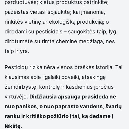
parduotuvės; kietus produktus patrinkite;
pažeistas vietas išpjaukite; kai įmanoma,
rinkitės vietinę ar ekologišką produkciją; o
dirbdami su pesticidais – saugokitės taip, lyg
dirbtumėte su rimta chemine medžiaga, nes
taip ir yra.
Pesticidų rizika nėra vienos braškės istorija. Tai
klausimas apie ilgalaikį poveikį, atsakingą
žemdirbystę, kontrolę ir kasdienius įpročius
virtuvėje.
Didžiausia apsauga prasideda ne
nuo panikos, o nuo paprasto vandens, švarių
rankų ir kritiško požiūrio į tai, ką dedame į
lėkštę.