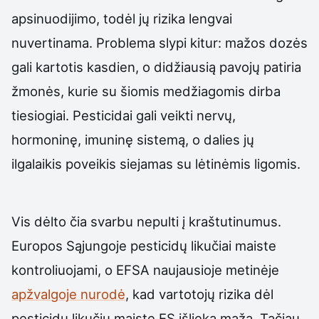
apsinuodijimo, todėl jų rizika lengvai
nuvertinama. Problema slypi kitur: mažos dozės
gali kartotis kasdien, o didžiausią pavojų patiria
žmonės, kurie su šiomis medžiagomis dirba
tiesiogiai. Pesticidai gali veikti nervų,
hormoninę, imuninę sistemą, o dalies jų
ilgalaikis poveikis siejamas su lėtinėmis ligomis.
Vis dėlto čia svarbu nepulti į kraštutinumus.
Europos Sąjungoje pesticidų likučiai maiste
kontroliuojami, o EFSA naujausioje metinėje
apžvalgoje nurodė
, kad vartotojų rizika dėl
pesticidų likučių maiste ES išlieka maža. Tačiau