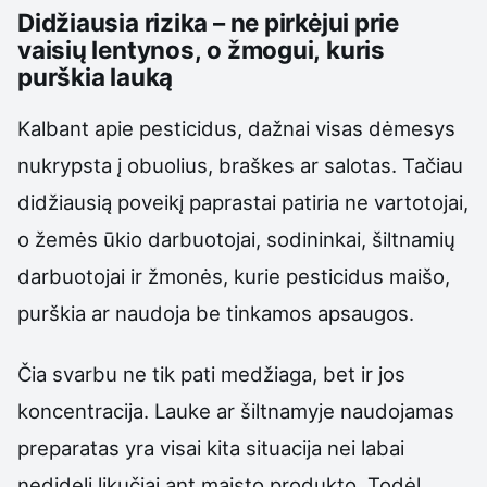
Didžiausia rizika – ne pirkėjui prie
vaisių lentynos, o žmogui, kuris
purškia lauką
Kalbant apie pesticidus, dažnai visas dėmesys
nukrypsta į obuolius, braškes ar salotas. Tačiau
didžiausią poveikį paprastai patiria ne vartotojai,
o žemės ūkio darbuotojai, sodininkai, šiltnamių
darbuotojai ir žmonės, kurie pesticidus maišo,
purškia ar naudoja be tinkamos apsaugos.
Čia svarbu ne tik pati medžiaga, bet ir jos
koncentracija. Lauke ar šiltnamyje naudojamas
preparatas yra visai kita situacija nei labai
nedideli likučiai ant maisto produkto. Todėl