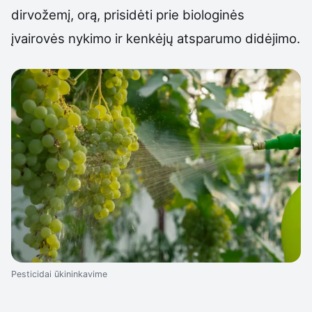
dirvožemį, orą, prisidėti prie biologinės
įvairovės nykimo ir kenkėjų atsparumo didėjimo.
Pesticidai ūkininkavime