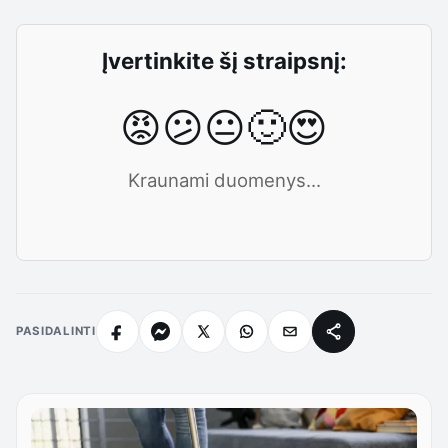
Įvertinkite šį straipsnį:
😡
😕
😐
🙂
😍
Kraunami duomenys...
PASIDALINTI