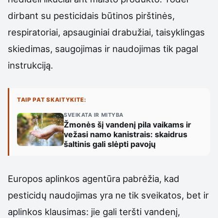
dirbant su pesticidais būtinos pirštinės,
respiratoriai, apsauginiai drabužiai, taisyklingas
skiedimas, saugojimas ir naudojimas tik pagal
instrukciją.
TAIP PAT SKAITYKITE:
SVEIKATA IR MITYBA
Žmonės šį vandenį pila vaikams ir
vežasi namo kanistrais: skaidrus
šaltinis gali slėpti pavojų
Europos aplinkos agentūra pabrėžia, kad
pesticidų naudojimas yra ne tik sveikatos, bet ir
aplinkos klausimas: jie gali teršti vandenį,