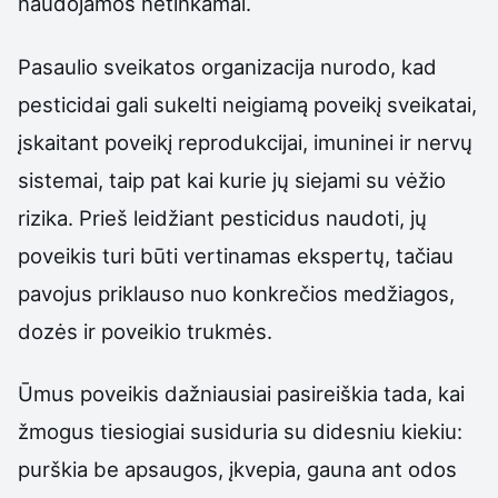
naudojamos netinkamai.
Pasaulio sveikatos organizacija nurodo, kad
pesticidai gali sukelti neigiamą poveikį sveikatai,
įskaitant poveikį reprodukcijai, imuninei ir nervų
sistemai, taip pat kai kurie jų siejami su vėžio
rizika. Prieš leidžiant pesticidus naudoti, jų
poveikis turi būti vertinamas ekspertų, tačiau
pavojus priklauso nuo konkrečios medžiagos,
dozės ir poveikio trukmės.
Ūmus poveikis dažniausiai pasireiškia tada, kai
žmogus tiesiogiai susiduria su didesniu kiekiu:
purškia be apsaugos, įkvepia, gauna ant odos