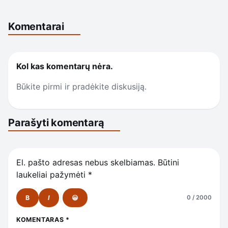
Komentarai
Kol kas komentarų nėra.
Būkite pirmi ir pradėkite diskusiją.
Parašyti komentarą
El. pašto adresas nebus skelbiamas.
Būtini
laukeliai pažymėti
*
B
I
😀
0 / 2000
KOMENTARAS
*