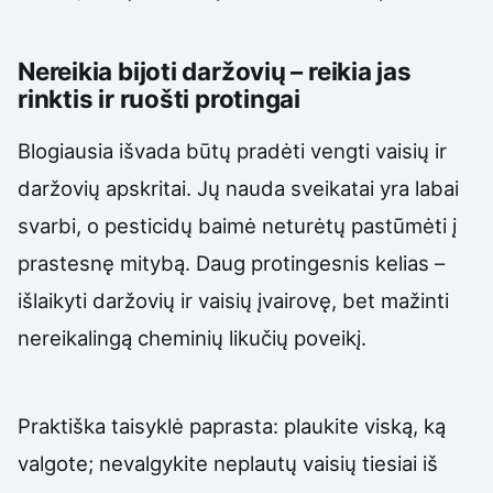
Nereikia bijoti daržovių – reikia jas
rinktis ir ruošti protingai
Blogiausia išvada būtų pradėti vengti vaisių ir
daržovių apskritai. Jų nauda sveikatai yra labai
svarbi, o pesticidų baimė neturėtų pastūmėti į
prastesnę mitybą. Daug protingesnis kelias –
išlaikyti daržovių ir vaisių įvairovę, bet mažinti
nereikalingą cheminių likučių poveikį.
Praktiška taisyklė paprasta: plaukite viską, ką
valgote; nevalgykite neplautų vaisių tiesiai iš