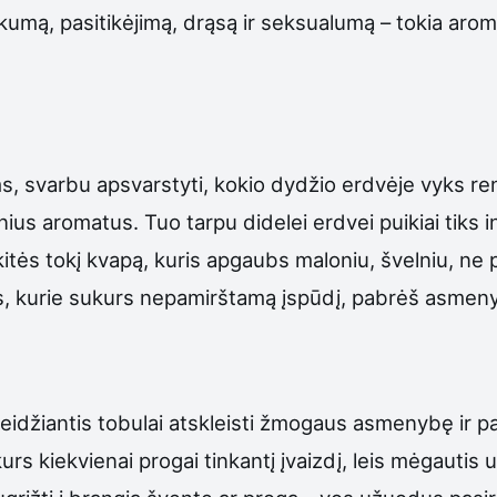
umą, pasitikėjimą, drąsą ir seksualumą – tokia aroma
, svarbu apsvarstyti, kokio dydžio erdvėje vyks ren
nius aromatus. Tuo tarpu didelei erdvei puikiai tiks
inkitės tokį kvapą, kuris apgaubs maloniu, švelniu, n
us, kurie sukurs nepamirštamą įspūdį, pabrėš asmenybę 
eidžiantis tobulai atskleisti žmogaus asmenybę ir p
kurs kiekvienai progai tinkantį įvaizdį, leis mėgautis