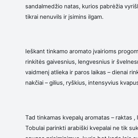
sandalmedžio natas, kurios pabrėžia vyrišk
tikrai nenuvils ir įsimins ilgam.
Ieškant tinkamo aromato įvairioms progoms
rinkitės gaivesnius, lengvesnius ir švelnes
vaidmenį atlieka ir paros laikas – dienai r
nakčiai – gilius, ryškius, intensyvius kvap
Tad tinkamas kvepalų aromatas – raktas , l
Tobulai parinkti arabiški kvepalai ne tik su