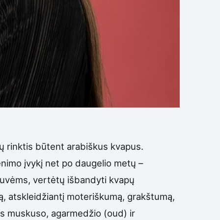
 rinktis būtent arabiškus kvapus.
yvenimo įvykį net po daugelio metų –
stuvėms, vertėtų išbandyti kvapų
atą, atskleidžiantį moteriškumą, grakštumą,
ktis muskuso, agarmedžio (oud) ir