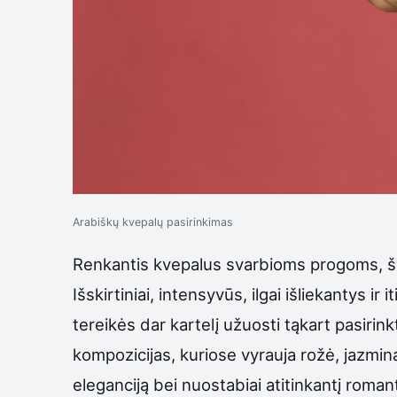
Arabiškų kvepalų pasirinkimas
Renkantis kvepalus svarbioms progoms, šv
Išskirtiniai, intensyvūs, ilgai išliekantys i
tereikės dar kartelį užuosti tąkart pasiri
kompozicijas, kuriose vyrauja rožė, jazmina
eleganciją bei nuostabiai atitinkantį roma