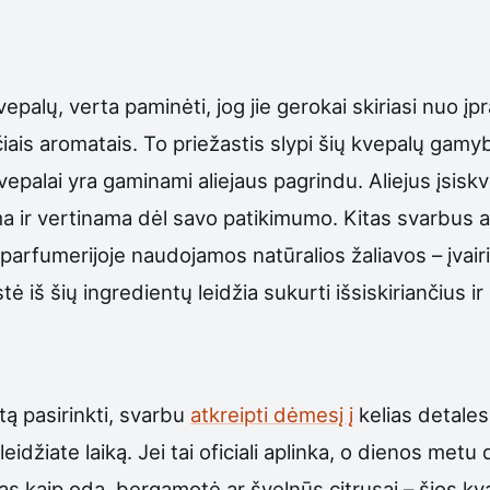
palų, verta paminėti, jog jie gerokai skiriasi nuo įp
kančiais aromatais. To priežastis slypi šių kvepalų gamy
epalai yra gaminami aliejaus pagrindu. Aliejus įsiskve
oma ir vertinama dėl savo patikimumo. Kitas svarbu
parfumerijoje naudojamos natūralios žaliavos – įvairi
iš šių ingredientų leidžia sukurti išsiskiriančius ir
tą pasirinkti, svarbu
atkreipti dėmesį į
kelias detales
eidžiate laiką. Jei tai oficiali aplinka, o dienos metu
tas kaip oda, bergamotė ar švelnūs citrusai – šios kv