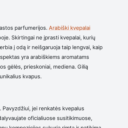
rastos parfumerijos.
Arabiški kvepalai
boje. Skirtingai ne įprasti kvepalai, kurių
rbia į odą ir neišgaruoja taip lengvai, kaip
s aspektas yra arabiškiems aromatams
os gėlės, prieskoniai, mediena. Gilią
 unikalius kvapus.
. Pavyzdžiui, jei renkatės kvepalus
 dalyvaujate oficialiuose susitikimuose,
apų kompozicijos sukuria rimtą ir patikimą