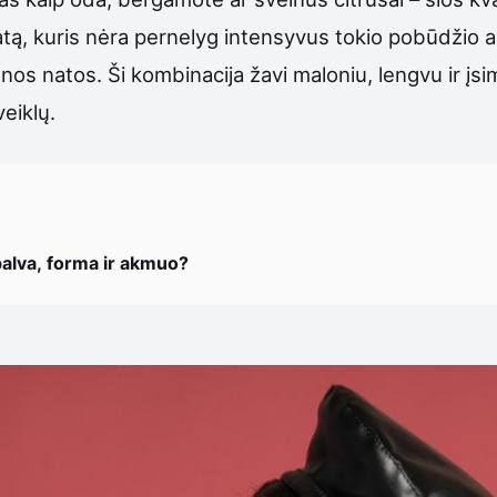
omatą, kuris nėra pernelyg intensyvus tokio pobūdžio a
dienos natos. Ši kombinacija žavi maloniu, lengvu ir į
eiklų.
palva, forma ir akmuo?