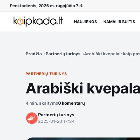
Penktadienis, 2026 m. rugpjūčio 7 d.
NAUJIENOS
NAMAI IR BUITIS
Pradžia
Partnerių turinys
Arabiški kvepalai: kaip pa
PARTNERIŲ TURINYS
Arabiški kvepala
4 min. skaitymo
0 komentarų
Partnerių turinys
2025-01-20 17:34