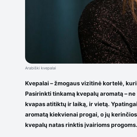
Arabiški kvepalai
Kvepalai – žmogaus vizitinė kortelė, kuri
Pasirinkti tinkamą kvepalų aromatą – ne l
kvapas atitiktų ir laiką, ir vietą. Ypati
aromatą kiekvienai progai, o jų kerinčio
kvepalų natas rinktis įvairioms progoms