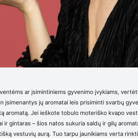
entėms ar įsimintiniems gyvenimo įvykiams, vertėtų
r itin įsimenantys jų aromatai leis prisiminti svarbų g
nktą aromatą. Jei ieškote tobulo moteriško kvapo ve
i ir gintaras – šios natos sukuria saldų ir gilų arom
ntišką vestuvių aurą. Tuo tarpu jaunikiams verta rin