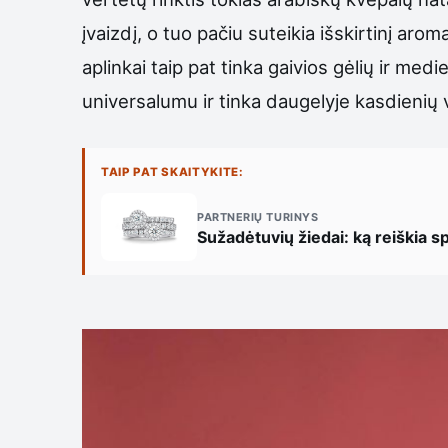
įvaizdį, o tuo pačiu suteikia išskirtinį ar
aplinkai taip pat tinka gaivios gėlių ir me
universalumu ir tinka daugelyje kasdienių v
TAIP PAT SKAITYKITE:
PARTNERIŲ TURINYS
Sužadėtuvių žiedai: ką reiškia s