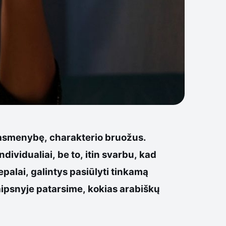
jo asmenybę, charakterio bruožus.
dividualiai, be to, itin svarbu, kad
epalai, galintys pasiūlyti tinkamą
aipsnyje patarsime, kokias arabiškų