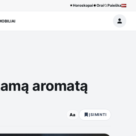
Horoskopai
Orai
Paieška
OBILIAI
inkamą aromatą
Aa
ĮSIMINTI