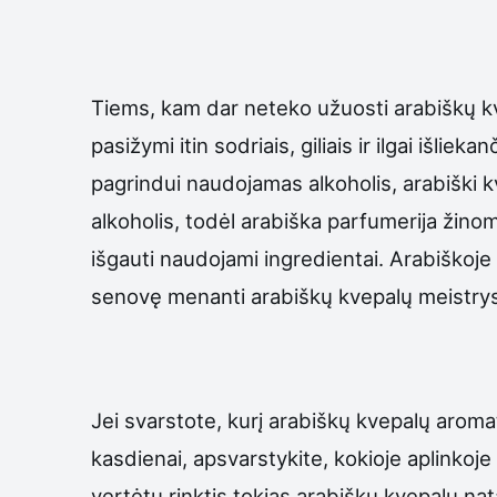
Tiems, kam dar neteko užuosti arabiškų kve
pasižymi itin sodriais, giliais ir ilgai išlie
pagrindui naudojamas alkoholis, arabiški kv
alkoholis, todėl arabiška parfumerija žin
išgauti naudojami ingredientai. Arabiškoje 
senovę menanti arabiškų kvepalų meistrystė 
Jei svarstote, kurį arabiškų kvepalų aroma
kasdienai, apsvarstykite, kokioje aplinkoje l
vertėtų rinktis tokias arabiškų kvepalų na