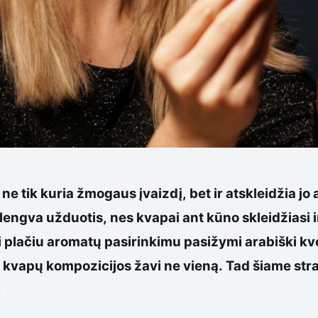
 ne tik kuria žmogaus įvaizdį, bet ir atskleidžia 
engva užduotis, nes kvapai ant kūno skleidžiasi in
ngai plačiu aromatų pasirinkimu pasižymi arabiški kv
s kvapų kompozicijos žavi ne vieną. Tad šiame str
.