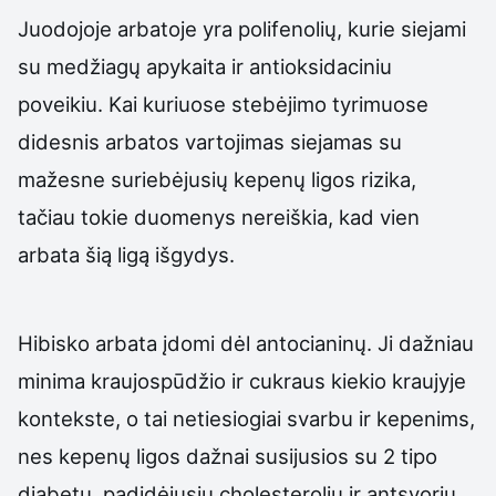
Juodojoje arbatoje yra polifenolių, kurie siejami
su medžiagų apykaita ir antioksidaciniu
poveikiu. Kai kuriuose stebėjimo tyrimuose
didesnis arbatos vartojimas siejamas su
mažesne suriebėjusių kepenų ligos rizika,
tačiau tokie duomenys nereiškia, kad vien
arbata šią ligą išgydys.
Hibisko arbata įdomi dėl antocianinų. Ji dažniau
minima kraujospūdžio ir cukraus kiekio kraujyje
kontekste, o tai netiesiogiai svarbu ir kepenims,
nes kepenų ligos dažnai susijusios su 2 tipo
diabetu, padidėjusiu cholesteroliu ir antsvoriu.