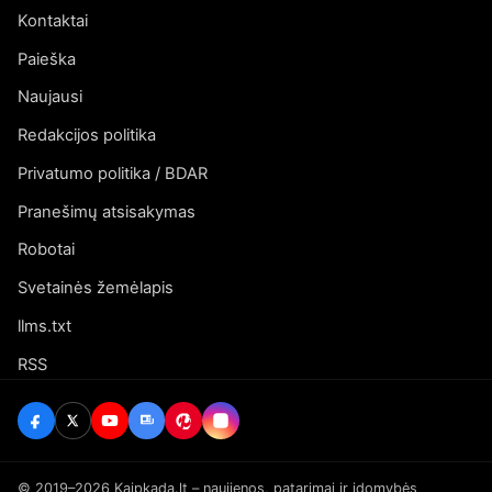
Kontaktai
Paieška
Naujausi
Redakcijos politika
Privatumo politika / BDAR
Pranešimų atsisakymas
Robotai
Svetainės žemėlapis
llms.txt
RSS
© 2019–2026 Kaipkada.lt – naujienos, patarimai ir įdomybės