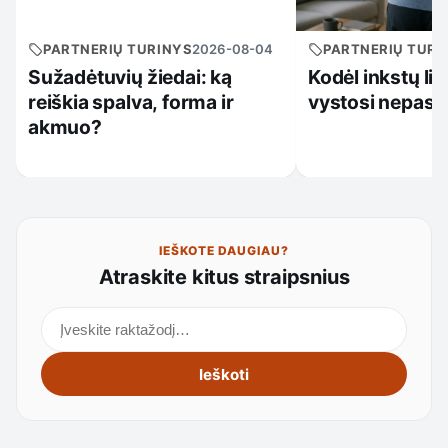
PARTNERIŲ TURINYS
2026-08-04
PARTNERIŲ TURI
Sužadėtuvių žiedai: ką
Kodėl inkstų li
reiškia spalva, forma ir
vystosi nepast
akmuo?
IEŠKOTE DAUGIAU?
Atraskite kitus straipsnius
Ieškoti straipsnių
Ieškoti