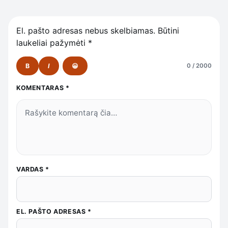
El. pašto adresas nebus skelbiamas.
Būtini
laukeliai pažymėti
*
B
I
😀
0 / 2000
KOMENTARAS
*
VARDAS
*
EL. PAŠTO ADRESAS
*