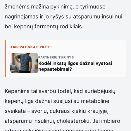
žmonėms mažina pykinimą, o tyrimuose
nagrinėjamas ir jo ryšys su atsparumu insulinui
bei kepenų fermentų rodikliais.
TAIP PAT SKAITYKITE:
PARTNERIŲ TURINYS
Kodėl inkstų ligos dažnai vystosi
nepastebimai?
Kepenims tai svarbu todėl, kad suriebėjusių
kepenų liga dažnai susijusi su metaboline
sveikata – svoriu, cukraus kiekiu kraujyje,
atsparumu insulinui, cholesteroliu. Jei imbiero
arbata pakeičia saldintą gėrimą arba tampa