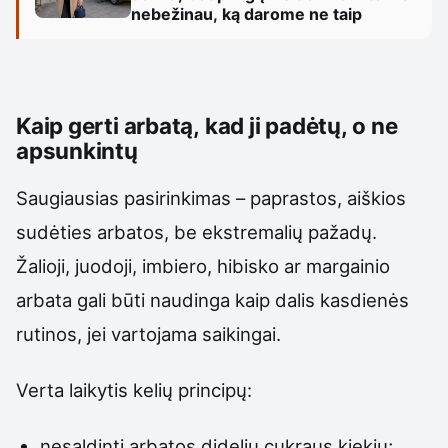
nebežinau, ką darome ne taip
Kaip gerti arbatą, kad ji padėtų, o ne
apsunkintų
Saugiausias pasirinkimas – paprastos, aiškios
sudėties arbatos, be ekstremalių pažadų.
Žalioji, juodoji, imbiero, hibisko ar margainio
arbata gali būti naudinga kaip dalis kasdienės
rutinos, jei vartojama saikingai.
Verta laikytis kelių principų:
nesaldinti arbatos dideliu cukraus kiekiu;