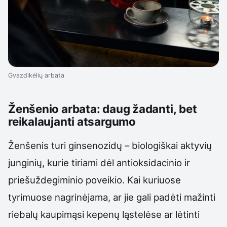
Gvazdikėlių arbata
Ženšenio arbata: daug žadanti, bet
reikalaujanti atsargumo
Ženšenis turi ginsenozidų – biologiškai aktyvių
junginių, kurie tiriami dėl antioksidacinio ir
priešuždegiminio poveikio. Kai kuriuose
tyrimuose nagrinėjama, ar jie gali padėti mažinti
riebalų kaupimąsi kepenų ląstelėse ar lėtinti