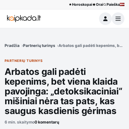
Horoskopai
Orai
Paieška
Meniu
Pradžia
Partnerių turinys
Arbatos gali padėti kepenims, bet vi
PARTNERIŲ TURINYS
Arbatos gali padėti
kepenims, bet viena klaida
pavojinga: „detoksikaciniai“
mišiniai nėra tas pats, kas
saugus kasdienis gėrimas
6 min. skaitymo
0 komentarų