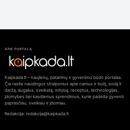
APIE PORTALĄ
Kaipkada.lt – naujienų, patarimų ir gyvenimo būdo portalas.
Čia rasite naudingus straipsnius apie namus ir buitį, sodą ir
daržą, augalus, sveikatą, mitybą, receptus, technologijas,
įdomybes bei kasdienius sprendimus, kurie padeda gyventi
paprasčiau, sveikiau ir įdomiau.
Redakcija: redakcija@kaipkada.lt