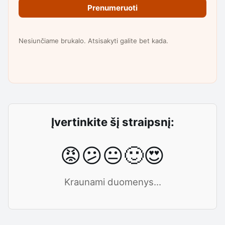
Prenumeruoti
Nesiunčiame brukalo. Atsisakyti galite bet kada.
Įvertinkite šį straipsnį:
😡
😕
😐
🙂
😍
Kraunami duomenys...