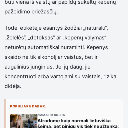
būti viena iš vaistų ar papildų sukeltų kepenų
pažeidimo priežasčių.
Todėl etiketėje esantys žodžiai „natūralu“,
„žolelės“, „detoksas“ ar „kepenų valymas“
neturėtų automatiškai nuraminti. Kepenys
skaido ne tik alkoholį ar vaistus, bet ir
augalinius junginius. Jei jų daug, jie
koncentruoti arba vartojami su vaistais, rizika
didėja.
POPULIARU DABAR:
NAMAI IR BUITIS
Atrodome kaip normali lietuviška
šeima, bet pinigų vis tiek neužtenka: