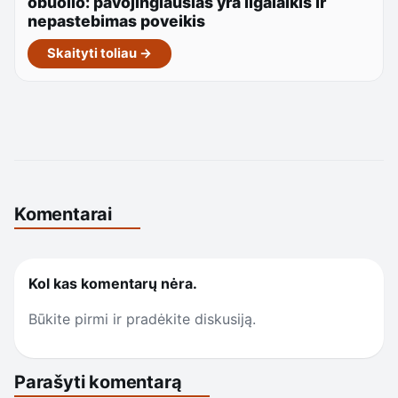
obuolio: pavojingiausias yra ilgalaikis ir
nepastebimas poveikis
Skaityti toliau →
Komentarai
Kol kas komentarų nėra.
Būkite pirmi ir pradėkite diskusiją.
Parašyti komentarą