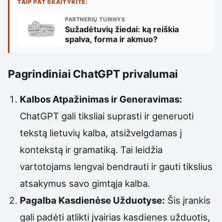
TAIP PAT SKAITYKITE:
PARTNERIŲ TURINYS
Sužadėtuvių žiedai: ką reiškia
spalva, forma ir akmuo?
Pagrindiniai ChatGPT privalumai
Kalbos Atpažinimas ir Generavimas:
ChatGPT gali tiksliai suprasti ir generuoti
tekstą lietuvių kalba, atsižvelgdamas į
kontekstą ir gramatiką. Tai leidžia
vartotojams lengvai bendrauti ir gauti tikslius
atsakymus savo gimtąja kalba.
Pagalba Kasdienėse Užduotyse:
Šis įrankis
gali padėti atlikti įvairias kasdienes užduotis,