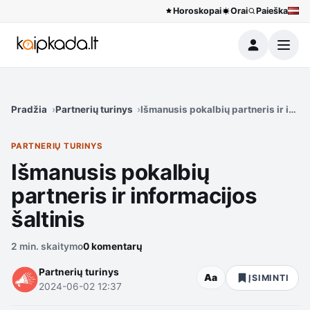
Horoskopai
Orai
Paieška
Meniu
Pradžia
Partnerių turinys
Išmanusis pokalbių partneris ir infor
PARTNERIŲ TURINYS
Išmanusis pokalbių
partneris ir informacijos
šaltinis
2 min. skaitymo
0 komentarų
Partnerių turinys
Aa
ĮSIMINTI
2024-06-02 12:37