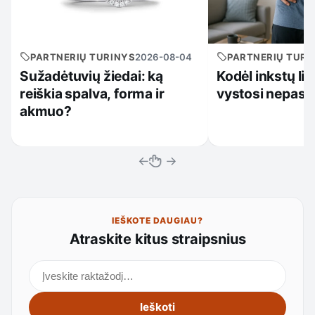
PARTNERIŲ TURINYS
2026-08-04
PARTNERIŲ TURI
Sužadėtuvių žiedai: ką
Kodėl inkstų li
reiškia spalva, forma ir
vystosi nepast
akmuo?
←
→
IEŠKOTE DAUGIAU?
Atraskite kitus straipsnius
Ieškoti straipsnių
Ieškoti