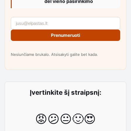
dėl vieno pasirinkimo
Prenumeruoti
Nesiunčiame brukalo. Atsisakyti galite bet kada.
Įvertinkite šį straipsnį:
😡
😕
😐
🙂
😍