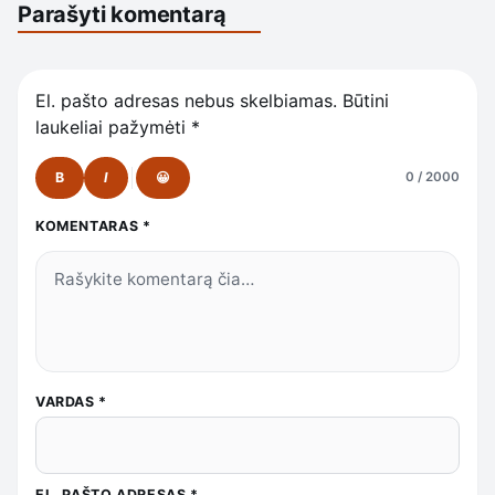
Parašyti komentarą
El. pašto adresas nebus skelbiamas.
Būtini
laukeliai pažymėti
*
B
I
😀
0 / 2000
KOMENTARAS
*
VARDAS
*
EL. PAŠTO ADRESAS
*