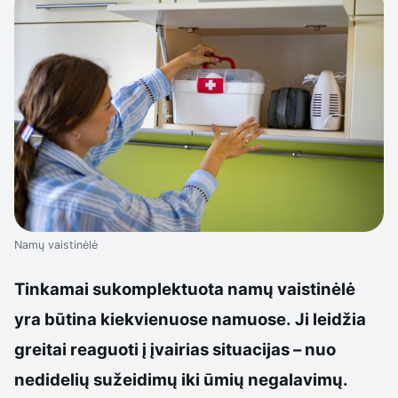
Namų vaistinėlė
Tinkamai sukomplektuota namų vaistinėlė
yra būtina kiekvienuose namuose. Ji leidžia
greitai reaguoti į įvairias situacijas – nuo
nedidelių sužeidimų iki ūmių negalavimų.