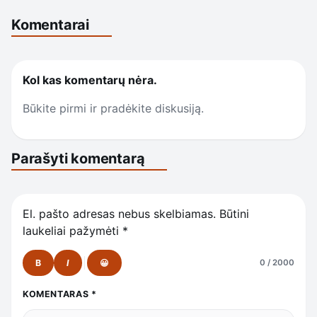
Komentarai
Kol kas komentarų nėra.
Būkite pirmi ir pradėkite diskusiją.
Parašyti komentarą
El. pašto adresas nebus skelbiamas.
Būtini
laukeliai pažymėti
*
B
I
😀
0 / 2000
KOMENTARAS
*