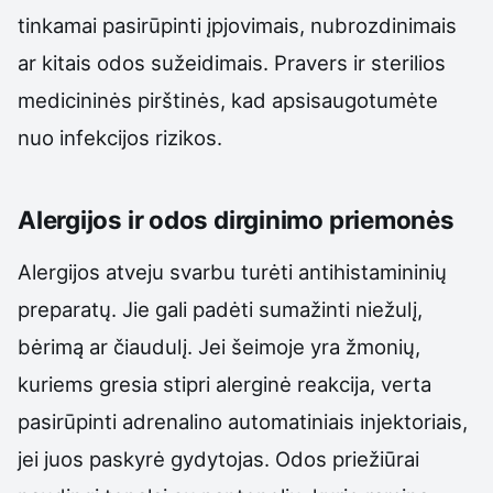
tinkamai pasirūpinti įpjovimais, nubrozdinimais
ar kitais odos sužeidimais. Pravers ir sterilios
medicininės pirštinės, kad apsisaugotumėte
nuo infekcijos rizikos.
Alergijos ir odos dirginimo priemonės
Alergijos atveju svarbu turėti antihistamininių
preparatų. Jie gali padėti sumažinti niežulį,
bėrimą ar čiaudulį. Jei šeimoje yra žmonių,
kuriems gresia stipri alerginė reakcija, verta
pasirūpinti adrenalino automatiniais injektoriais,
jei juos paskyrė gydytojas. Odos priežiūrai