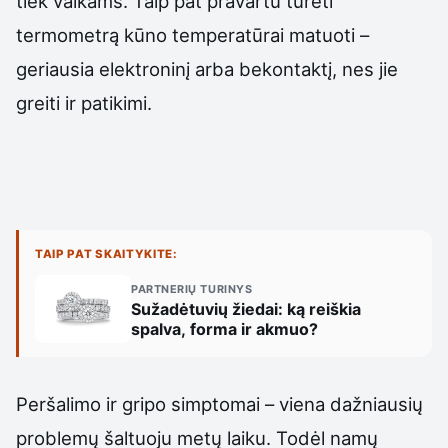
tiek vaikams. Taip pat pravartu turėti
termometrą kūno temperatūrai matuoti –
geriausia elektroninį arba bekontaktį, nes jie
greiti ir patikimi.
TAIP PAT SKAITYKITE:
PARTNERIŲ TURINYS
Sužadėtuvių žiedai: ką reiškia
spalva, forma ir akmuo?
Peršalimo ir gripo simptomai – viena dažniausių
problemų šaltuoju metų laiku. Todėl namų