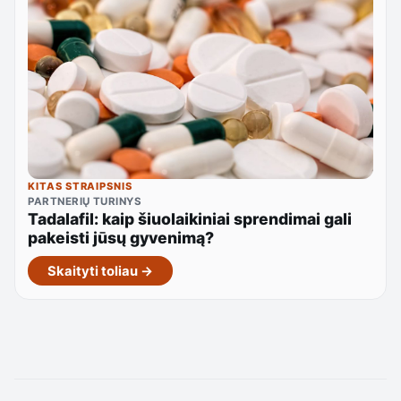
KITAS STRAIPSNIS
PARTNERIŲ TURINYS
Tadalafil: kaip šiuolaikiniai sprendimai gali
pakeisti jūsų gyvenimą?
Skaityti toliau →