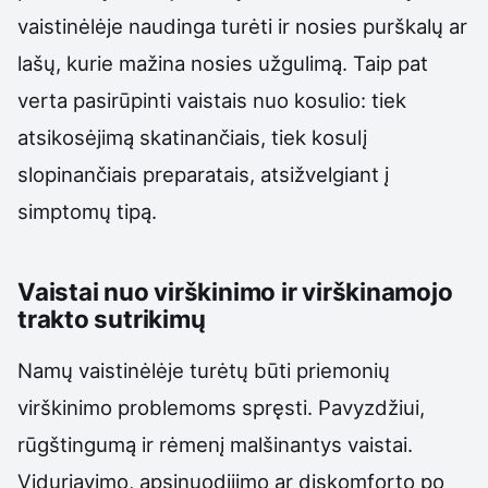
vaistinėlėje naudinga turėti ir nosies purškalų ar
lašų, kurie mažina nosies užgulimą. Taip pat
verta pasirūpinti vaistais nuo kosulio: tiek
atsikosėjimą skatinančiais, tiek kosulį
slopinančiais preparatais, atsižvelgiant į
simptomų tipą.
Vaistai nuo virškinimo ir virškinamojo
trakto sutrikimų
Namų vaistinėlėje turėtų būti priemonių
virškinimo problemoms spręsti. Pavyzdžiui,
rūgštingumą ir rėmenį malšinantys vaistai.
Viduriavimo, apsinuodijimo ar diskomforto po