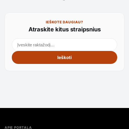
IEŠKOTE DAUGIAU?
Atraskite kitus straipsnius
Ieškoti straipsnių
Ieškoti
APIE PORTALĄ