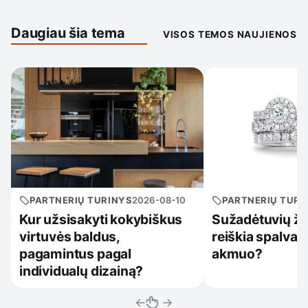
Daugiau šia tema
VISOS TEMOS NAUJIENOS
PARTNERIŲ TURINYS
2026-08-10
PARTNERIŲ TURI
Kur užsisakyti kokybiškus
Sužadėtuvių žie
virtuvės baldus,
reiškia spalva, 
pagamintus pagal
akmuo?
individualų dizainą?
←
→