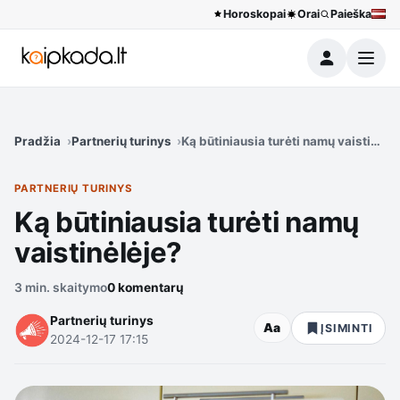
Horoskopai
Orai
Paieška
Meniu
Pradžia
Partnerių turinys
Ką būtiniausia turėti namų vaistinėlė
PARTNERIŲ TURINYS
Ką būtiniausia turėti namų
vaistinėlėje?
3 min. skaitymo
0 komentarų
Partnerių turinys
Aa
ĮSIMINTI
2024-12-17 17:15