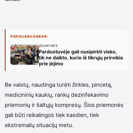
POPULIARU DABAR:
ĮDOMYBĖS
Parduotuvėje gali nusipirkti visko,
tik ne daikto, kurio iš tikrųjų prireikia
prie įėjimo
Be vaistų, naudinga turėti žirkles, pincetą,
medicininių kaukių, rankų dezinfekavimo
priemonių ir šaltųjų kompresų. Šios priemonės
gali būti reikalingos tiek kasdien, tiek
ekstremalių situacijų metu.