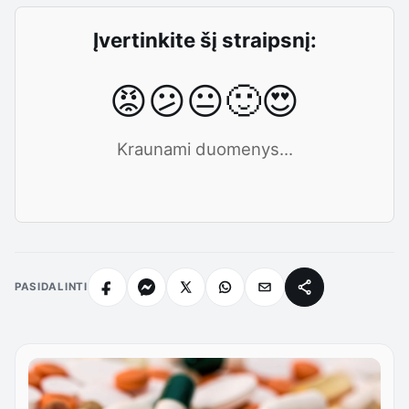
Įvertinkite šį straipsnį:
😡
😕
😐
🙂
😍
Kraunami duomenys...
PASIDALINTI