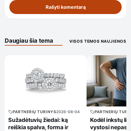
Daugiau šia tema
VISOS TEMOS NAUJIENOS
PARTNERIŲ TURINYS
2026-08-04
PARTNERIŲ TURI
Sužadėtuvių žiedai: ką
Kodėl inkstų li
reiškia spalva, forma ir
vystosi nepast