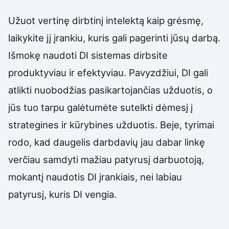
Užuot vertinę dirbtinį intelektą kaip grėsmę,
laikykite jį įrankiu, kuris gali pagerinti jūsų darbą.
Išmokę naudoti DI sistemas dirbsite
produktyviau ir efektyviau. Pavyzdžiui, DI gali
atlikti nuobodžias pasikartojančias užduotis, o
jūs tuo tarpu galėtumėte sutelkti dėmesį į
strategines ir kūrybines užduotis. Beje, tyrimai
rodo, kad daugelis darbdavių jau dabar linkę
verčiau samdyti mažiau patyrusį darbuotoją,
mokantį naudotis DI įrankiais, nei labiau
patyrusį, kuris DI vengia.