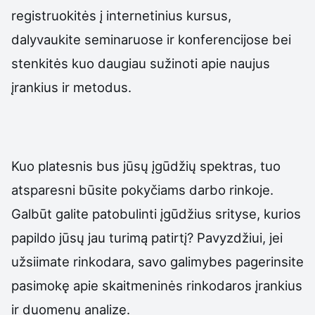
registruokitės į internetinius kursus,
dalyvaukite seminaruose ir konferencijose bei
stenkitės kuo daugiau sužinoti apie naujus
įrankius ir metodus.
Kuo platesnis bus jūsų įgūdžių spektras, tuo
atsparesni būsite pokyčiams darbo rinkoje.
Galbūt galite patobulinti įgūdžius srityse, kurios
papildo jūsų jau turimą patirtį? Pavyzdžiui, jei
užsiimate rinkodara, savo galimybes pagerinsite
pasimokę apie skaitmeninės rinkodaros įrankius
ir duomenų analizę.