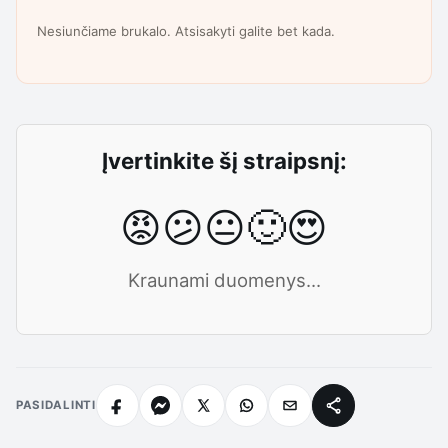
Nesiunčiame brukalo. Atsisakyti galite bet kada.
Įvertinkite šį straipsnį:
😡
😕
😐
🙂
😍
Kraunami duomenys...
PASIDALINTI