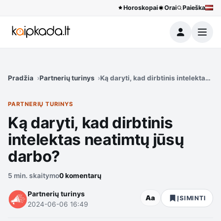
Horoskopai
Orai
Paieška
Meniu
Pradžia
Partnerių turinys
Ką daryti, kad dirbtinis intelektas n
PARTNERIŲ TURINYS
Ką daryti, kad dirbtinis
intelektas neatimtų jūsų
darbo?
5 min. skaitymo
0 komentarų
Partnerių turinys
Aa
ĮSIMINTI
2024-06-06 16:49