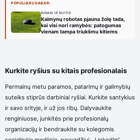
POPULIARU DABAR:
NAMAI IR BUITIS
Kaimynų robotas pjauna žolę tada,
kai visi nori ramybės: patogumas
vienam tampa triukšmu kitiems
Kurkite ryšius su kitais profesionalais
Permainų metu paramos, patarimų ir galimybių
suteiks stiprūs darbiniai ryšiai. Kurkite santykius
ir savo srityje, ir už jos ribų. Dalyvaukite
renginiuose, junkitės prie profesionalų
organizacijų ir bendraukite su kolegomis
socialinėje medijoje, pavyzdžiui, „LinkedIn“.