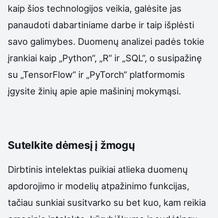
kaip šios technologijos veikia, galėsite jas
panaudoti dabartiniame darbe ir taip išplėsti
savo galimybes. Duomenų analizei padės tokie
įrankiai kaip „Python“, „R“ ir „SQL“, o susipažinę
su „TensorFlow“ ir „PyTorch“ platformomis
įgysite žinių apie apie mašininį mokymąsi.
Sutelkite dėmesį į žmogų
Dirbtinis intelektas puikiai atlieka duomenų
apdorojimo ir modelių atpažinimo funkcijas,
tačiau sunkiai susitvarko su bet kuo, kam reikia