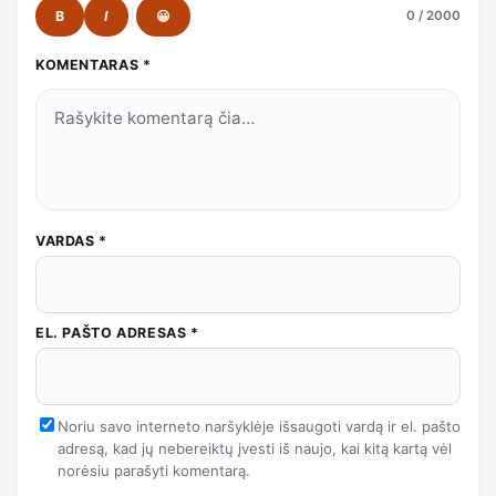
B
I
😀
0 / 2000
KOMENTARAS
*
VARDAS
*
EL. PAŠTO ADRESAS
*
Noriu savo interneto naršyklėje išsaugoti vardą ir el. pašto
adresą, kad jų nebereiktų įvesti iš naujo, kai kitą kartą vėl
norėsiu parašyti komentarą.