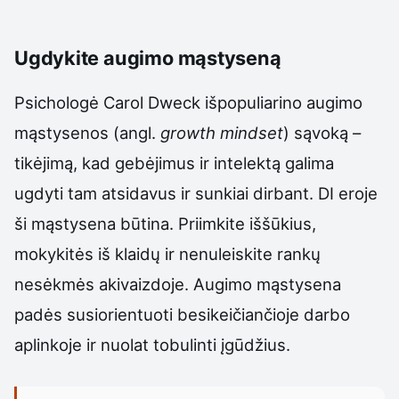
Ugdykite augimo mąstyseną
Psichologė Carol Dweck išpopuliarino augimo
mąstysenos (angl.
growth mindset
) sąvoką –
tikėjimą, kad gebėjimus ir intelektą galima
ugdyti tam atsidavus ir sunkiai dirbant. DI eroje
ši mąstysena būtina. Priimkite iššūkius,
mokykitės iš klaidų ir nenuleiskite rankų
nesėkmės akivaizdoje. Augimo mąstysena
padės susiorientuoti besikeičiančioje darbo
aplinkoje ir nuolat tobulinti įgūdžius.