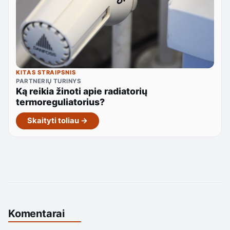
KITAS STRAIPSNIS
PARTNERIŲ TURINYS
Ką reikia žinoti apie radiatorių
termoreguliatorius?
Skaityti toliau →
Komentarai