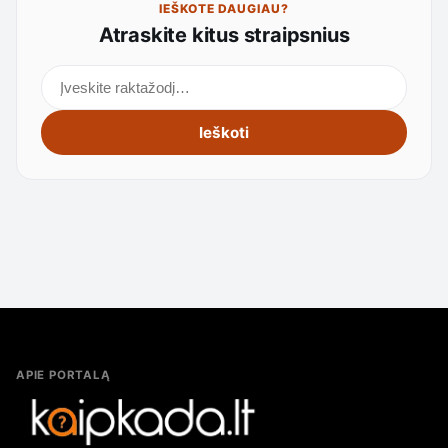
IEŠKOTE DAUGIAU?
Atraskite kitus straipsnius
Ieškoti straipsnių
Ieškoti
APIE PORTALĄ