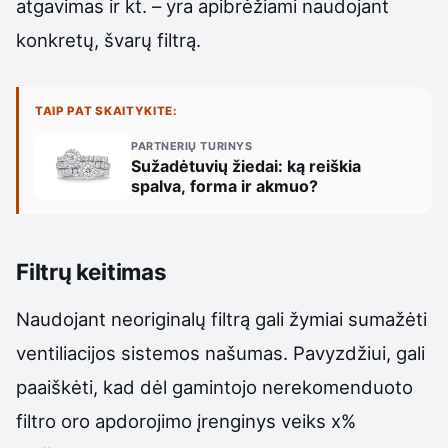
atgavimas ir kt. – yra apibrėžiami naudojant
konkretų, švarų filtrą.
TAIP PAT SKAITYKITE:
PARTNERIŲ TURINYS
Sužadėtuvių žiedai: ką reiškia
spalva, forma ir akmuo?
Filtrų keitimas
Naudojant neoriginalų filtrą gali žymiai sumažėti
ventiliacijos sistemos našumas. Pavyzdžiui, gali
paaiškėti, kad dėl gamintojo nerekomenduoto
filtro oro apdorojimo įrenginys veiks x%