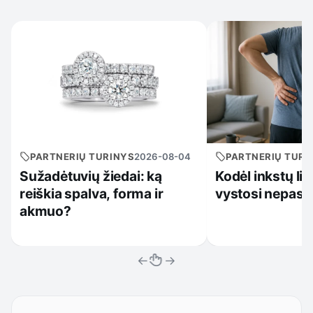
PARTNERIŲ TURINYS
2026-08-04
PARTNERIŲ TURI
Sužadėtuvių žiedai: ką
Kodėl inkstų li
reiškia spalva, forma ir
vystosi nepast
akmuo?
←
→