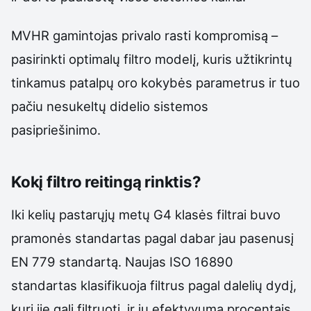
MVHR gamintojas privalo rasti kompromisą –
pasirinkti optimalų filtro modelį, kuris užtikrintų
tinkamus patalpų oro kokybės parametrus ir tuo
pačiu nesukeltų didelio sistemos
pasipriešinimo.
Kokį filtro reitingą rinktis?
Iki kelių pastarųjų metų G4 klasės filtrai buvo
pramonės standartas pagal dabar jau pasenusį
EN 779 standartą. Naujas ISO 16890
standartas klasifikuoja filtrus pagal dalelių dydį,
kurį jie gali filtruoti, ir jų efektyvumą procentais.