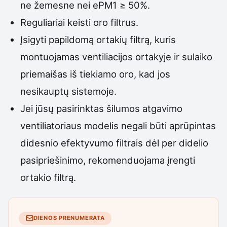
ne žemesne nei ePM1 ≥ 50%.
Reguliariai keisti oro filtrus.
Įsigyti papildomą ortakių filtrą, kuris
montuojamas ventiliacijos ortakyje ir sulaiko
priemaišas iš tiekiamo oro, kad jos
nesikauptų sistemoje.
Jei jūsų pasirinktas šilumos atgavimo
ventiliatoriaus modelis negali būti aprūpintas
didesnio efektyvumo filtrais dėl per didelio
pasipriešinimo, rekomenduojama įrengti
ortakio filtrą.
DIENOS PRENUMERATA