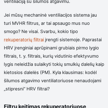
ventiliaciją su šilumos atgavimu.
Jei mūsų mechaninė ventiliacijos sistema jau
turi MVHR filtrus, ar tai apsaugo mus nuo
smogo? Ne visai. Svarbu, kokio tipo
rekuperatorių filtrai
įrengti sistemoje. Paprastai
HRV įrenginiai aprūpinami grubiais pirmo lygio
filtrais, t. y. filtrais, kurių vidutinio efektyvumo
lygis neleidžia sulaikyti tokių smulkių dalelių kaip
kietosios dalelės (PM). Kyla klausimas: kodėl
šilumos atgavimo ventiliatoriuose nenaudojami
„stipresni“ HRV filtrai?
Filtrų keitimas rekuperatoriuose