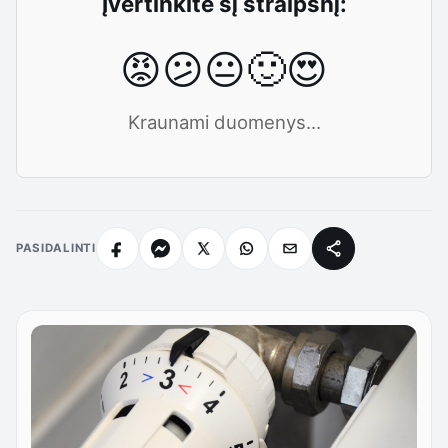
Įvertinkite šį straipsnį:
😡
😕
😐
🙂
😍
Kraunami duomenys...
PASIDALINTI