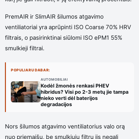
PremAIR ir SlimAIR šilumos atgavimo
ventiliatoriai yra aprūpinti ISO Coarse 70% HRV
filtrais, o pasirinktinai siūlomi ISO ePM1 55%
smulkieji filtrai.
POPULIARU DABAR:
AUTOMOBILIAI
Kodėl žmonės renkasi PHEV
hibridus? Visi po 2-3 metų jie tampa
nieko verti dėl baterijos
degradacijos
Nors šilumos atgavimo ventiliatorius valo orą
nuo priemaišų, be smulkiųjų filtrų jis negali