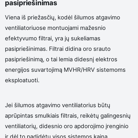
pasipriešinimas
Viena iš priežasčių, kodėl šilumos atgavimo
ventiliatoriuose montuojami mažesnio
efektyvumo filtrai, yra jų sukeliamas
pasipriešinimas. Filtrai didina oro srauto
pasipriešinimą, o tai lemia didesnį elektros
energijos suvartojimą MVHR/HRV sistemoms
eksploatuoti.
Jei šilumos atgavimo ventiliatorius būtų
aprūpintas smulkiais filtrais, reikėtų galingesnių
ventiliatorių, didesnio oro apdorojimo įrenginio
ir dėl to padidėtų visos sistemos kaina.