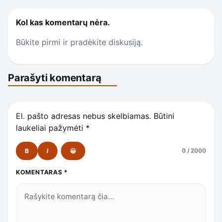
Kol kas komentarų nėra.
Būkite pirmi ir pradėkite diskusiją.
Parašyti komentarą
El. pašto adresas nebus skelbiamas.
Būtini
laukeliai pažymėti
*
B
I
😀
0 / 2000
KOMENTARAS
*