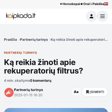
Horoskopai
Orai
Paieška
Meniu
Pradžia
Partnerių turinys
Ką reikia žinoti apie rekuperatorių fi
PARTNERIŲ TURINYS
Ką reikia žinoti apie
rekuperatorių filtrus?
4 min. skaitymo
0 komentarų
Partnerių turinys
Aa
ĮSIMINTI
2025-01-15 16:20