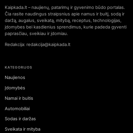
Kaipkada.lt – naujienų, patarimų ir gyvenimo būdo portalas.
Čia rasite naudingus straipsnius apie namus ir buitį, sodą ir
daržą, augalus, sveikatą, mitybą, receptus, technologijas,
įdomybes bei kasdienius sprendimus, kurie padeda gyventi
paprasčiau, sveikiau ir įdomiau.
Redakcija: redakcija@kaipkada.lt
KATEGORIJOS
Naujienos
Įdomybės
Namai ir buitis
Automobiliai
Sodas ir daržas
Sveikata ir mityba