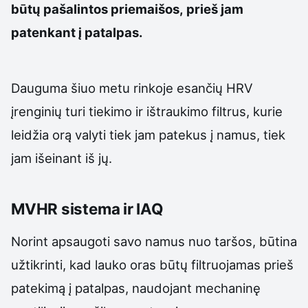
būtų pašalintos priemaišos, prieš jam
patenkant į patalpas.
Dauguma šiuo metu rinkoje esančių HRV
įrenginių turi tiekimo ir ištraukimo filtrus, kurie
leidžia orą valyti tiek jam patekus į namus, tiek
jam išeinant iš jų.
MVHR sistema ir IAQ
Norint apsaugoti savo namus nuo taršos, būtina
užtikrinti, kad lauko oras būtų filtruojamas prieš
patekimą į patalpas, naudojant mechaninę