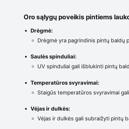
Oro sąlygų poveikis pintiems lau
Drėgmė:
Drėgmė yra pagrindinis pintų baldų pri
Saulės spinduliai:
UV spinduliai gali išblukinti pintų bal
Temperatūros svyravimai:
Staigūs temperatūros svyravimai gali 
Vėjas ir dulkės:
Vėjas ir dulkės gali subraižyti pintų b