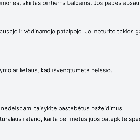
emones, skirtas pintiems baldams. Jos padės apsau
ausoje ir vėdinamoje patalpoje. Jei neturite tokios 
lymo ar lietaus, kad išvengtumėte pelėsio.
 ir nedelsdami taisykite pastebėtus pažeidimus.
atūralaus ratano, kartą per metus juos patepkite specia