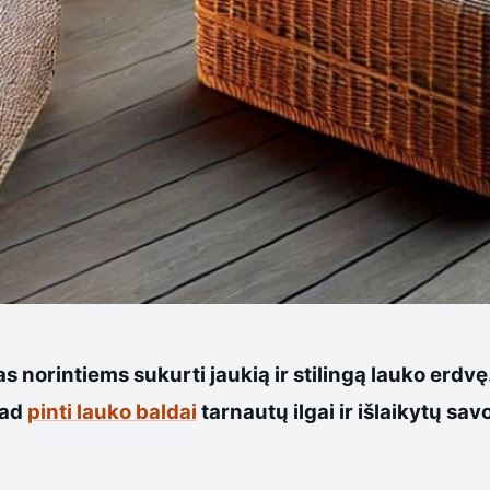
as norintiems sukurti jaukią ir stilingą lauko erdvę
kad
pinti lauko baldai
tarnautų ilgai ir išlaikytų sav