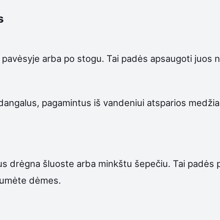
s
 pavėsyje arba po stogu. Tai padės apsaugoti juos nuo
ždangalus, pagamintus iš vandeniui atsparios medž
ldus drėgna šluoste arba minkštu šepečiu. Tai padės 
ntumėte dėmes.