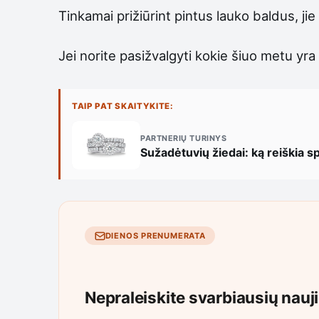
Tinkamai prižiūrint pintus lauko baldus, jie 
Jei norite pasižvalgyti kokie šiuo metu yra p
TAIP PAT SKAITYKITE:
PARTNERIŲ TURINYS
Sužadėtuvių žiedai: ką reiškia s
DIENOS PRENUMERATA
Nepraleiskite svarbiausių nauj