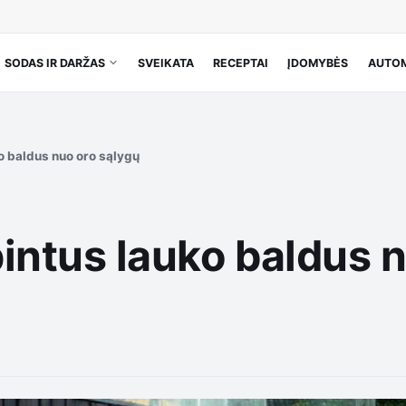
SODAS IR DARŽAS
SVEIKATA
RECEPTAI
ĮDOMYBĖS
AUTOM
o baldus nuo oro sąlygų
intus lauko baldus 