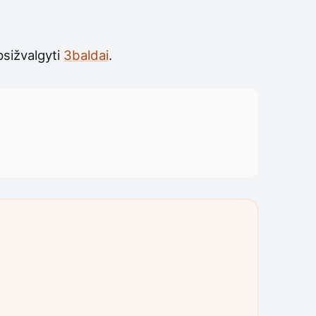
apsižvalgyti
3baldai
.