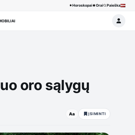
Horoskopai
Orai
Paieška
OBILIAI
nuo oro sąlygų
Aa
ĮSIMINTI