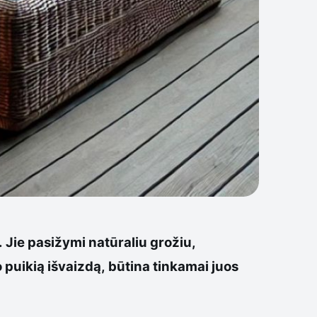
. Jie pasižymi natūraliu grožiu,
o puikią išvaizdą, būtina tinkamai juos