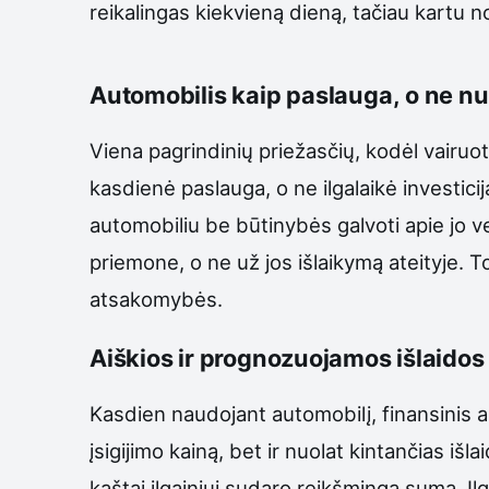
reikalingas kiekvieną dieną, tačiau kartu no
Automobilis kaip paslauga, o ne 
Viena pagrindinių priežasčių, kodėl vairuot
kasdienė paslauga, o ne ilgalaikė investic
automobiliu be būtinybės galvoti apie jo 
priemone, o ne už jos išlaikymą ateityje. T
atsakomybės.
Aiškios ir prognozuojamos išlaidos
Kasdien naudojant automobilį, finansinis a
įsigijimo kainą, bet ir nuolat kintančias i
kaštai ilgainiui sudaro reikšmingą sumą. Il