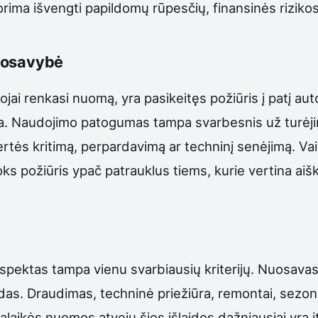
rima išvengti papildomų rūpesčių, finansinės rizikos i
nuosavybė
ojai renkasi nuomą, yra pasikeitęs požiūris į patį au
ija. Naudojimo patogumas tampa svarbesnis už turėji
vertės kritimą, perpardavimą ar techninį senėjimą. V
oks požiūris ypač patrauklus tiems, kurie vertina aiš
spektas tampa vienu svarbiausių kriterijų. Nuosavas 
šlaidas. Draudimas, techninė priežiūra, remontai, sezo
galaikės nuomos atveju šios išlaidos dažniausiai yra į