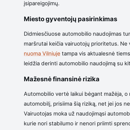
įsipareigojimų.
Miesto gyventojų pasirinkimas
Didmiesčiuose automobilio naudojimas turi
maršrutai keičia vairuotojų prioritetus. N
nuoma Vilniuje
tampa vis aktualesnė tiems, k
leidžia derinti automobilio naudojimą su ki
Mažesnė finansinė rizika
Automobilio vertė laikui bėgant mažėja, o r
automobilį, prisiima šią riziką, net jei jos
Vairuotojas moka už naudojimąsi automobili
kurie nori stabilumo ir nenori priimti spre