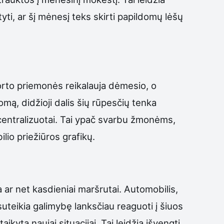
tyti, ar šį mėnesį teks skirti papildomų lėšų
orto priemonės reikalauja dėmesio, o
omą, didžioji dalis šių rūpesčių tenka
 centralizuotai. Tai ypač svarbu žmonėms,
lio priežiūros grafikų.
 ar net kasdieniai maršrutai. Automobilis,
 suteikia galimybę lanksčiau reaguoti į šiuos
ikytą naujai situacijai. Tai leidžia išvengti