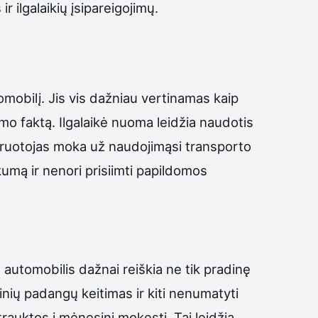
r ilgalaikių įsipareigojimų.
tomobilį. Jis vis dažniau vertinamas kaip
mo faktą. Ilgalaikė nuoma leidžia naudotis
airuotojas moka už naudojimąsi transporto
kumą ir nenori prisiimti papildomos
automobilis dažnai reiškia ne tik pradinę
ninių padangų keitimas ir kiti nenumatyti
trauktos į mėnesinį mokestį. Tai leidžia