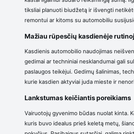
tiksliai planuoti biudžetą ir išvengti netik
remontui ar kitoms su automobiliu susiju
Mažiau rūpesčių kasdienėje rutino
Kasdienis automobilio naudojimas neišveng
gedimai ar techniniai nesklandumai gali suke
paslaugos teikėjui. Gedimų šalinimas, tec
kurie kasdien aktyviai juda mieste ir nenor
Lankstumas keičiantis poreikiams
Vairuotojų gyvenimo būdas nuolat kinta. Ke
kuris buvo idealus prieš keletą metų, šiandi
pokyčius. Pasibaigus sutarčiai, galima rinkti