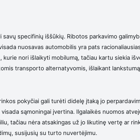
 savų specifinių iššūkių. Ribotos parkavimo galimyb
e visada nuosavas automobilis yra pats racionaliausi
urie nori išlaikyti mobilumą, tačiau kartu siekia išve
tomis transporto alternatyvomis, išlaikant lankstumą 
inkos pokyčiai gali turėti didelę įtaką jo perpardavim
 ne visada sąmoningai įvertina. Ilgalaikės nuomos atvej
u, tačiau nėra atsakingas už jo likutinę vertę ar rin
ndimų, susijusių su turto nuvertėjimu.