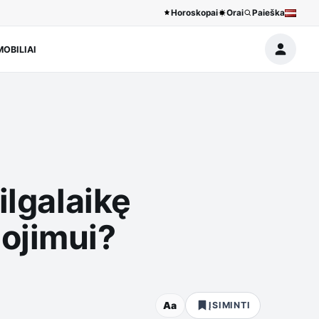
Horoskopai
Orai
Paieška
OBILIAI
ilgalaikę
ojimui?
Aa
ĮSIMINTI