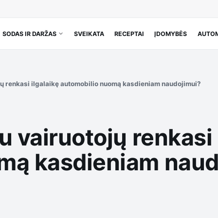
SODAS IR DARŽAS
SVEIKATA
RECEPTAI
ĮDOMYBĖS
AUTOM
jų renkasi ilgalaikę automobilio nuomą kasdieniam naudojimui?
u vairuotojų renkasi 
omą kasdieniam naud