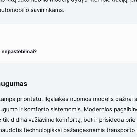
automobilio savininkams.
si nepastebimai?
 saugumas
mpa prioritetu. Ilgalaikės nuomos modelis dažnai su
augumo ir komforto sistemomis. Modernios pagalbinė
ik didina važiavimo komfortą, bet ir prisideda prie
 naudotis technologiškai pažangesnėmis transporto p