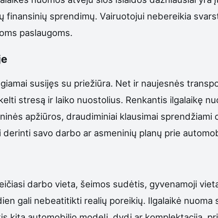
ėtų finansinių sprendimų. Vairuotojui nebereikia svars
sioms paslaugoms.
je
iamai susijęs su priežiūra. Net ir naujesnės transp
lti stresą ir laiko nuostolius. Renkantis ilgalaikę nu
hninės apžiūros, draudiminiai klausimai sprendžiami
i derinti savo darbo ar asmeninių planų prie automobi
ičiasi darbo vieta, šeimos sudėtis, gyvenamoji vieta
en gali nebeatitikti realių poreikių. Ilgalaikė nuoma
s kitą automobilio modelį, dydį ar komplektaciją, prita