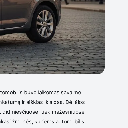
automobilis buvo laikomas savaime
tumą ir aiškias išlaidas. Dėl šios
ek didmiesčiuose, tiek mažesniuose
renkasi žmonės, kuriems automobilis