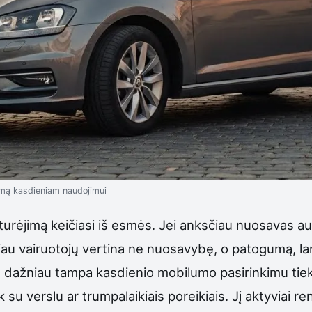
uomą kasdieniam naudojimui
o turėjimą keičiasi iš esmės. Jei anksčiau nuosavas 
u vairuotojų vertina ne nuosavybę, o patogumą, lanks
is dažniau tampa kasdienio mobilumo pasirinkimu ti
 su verslu ar trumpalaikiais poreikiais. Jį aktyviai 