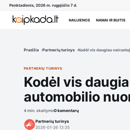
Penktadienis, 2026 m. rugpjūčio 7 d.
NAUJIENOS
NAMAI IR BUITIS
Pradžia
Partnerių turinys
Kodėl vis daugiau vairuoto
PARTNERIŲ TURINYS
Kodėl vis daugia
automobilio nu
4 min. skaitymo
0 komentarų
Partnerių turinys
2026-01-26 13:35