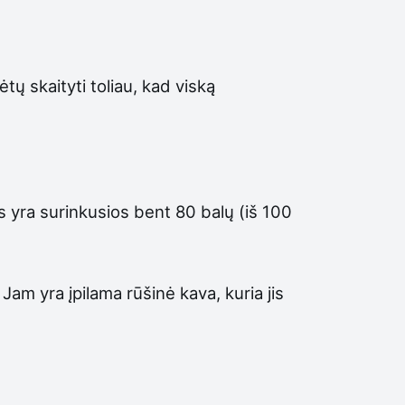
tų skaityti toliau, kad viską
s yra surinkusios bent 80 balų (iš 100
 Jam yra įpilama rūšinė kava, kuria jis