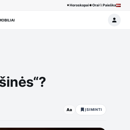
Horoskopai
Orai
Paieška
OBILIAI
šinės“?
Aa
ĮSIMINTI