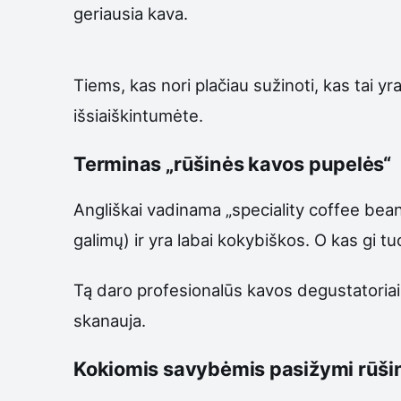
geriausia kava.
Tiems, kas nori plačiau sužinoti, kas tai yr
išsiaiškintumėte.
Terminas „rūšinės kavos pupelės“
Angliškai vadinama „speciality coffee bean
galimų) ir yra labai kokybiškos. O kas gi t
Tą daro profesionalūs kavos degustatoriai, k
skanauja.
Kokiomis savybėmis pasižymi rūši