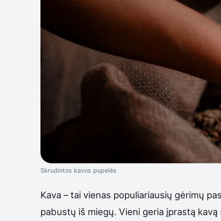
Skrudintos kavos pupelės
Kava – tai vienas populiariausių gėrimų pa
pabustų iš miegų. Vieni geria įprastą kavą su 