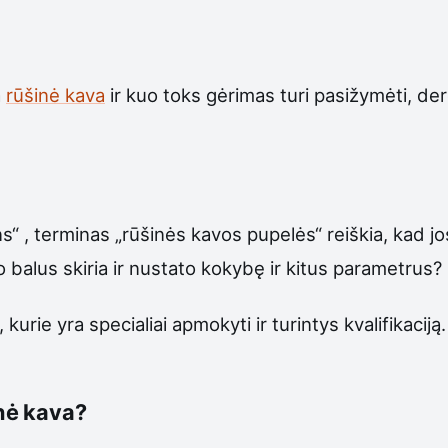
a
rūšinė kava
ir kuo toks gėrimas turi pasižymėti, derė
s“ , terminas „rūšinės kavos pupelės“ reiškia, kad jo
uo balus skiria ir nustato kokybę ir kitus parametrus?
urie yra specialiai apmokyti ir turintys kvalifikaciją.
nė kava?