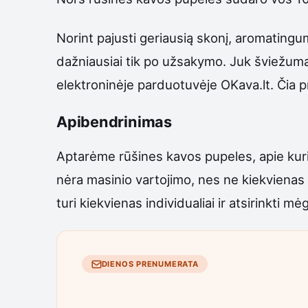
Norint pajusti geriausią skonį, aromatingu
dažniausiai tik po užsakymo. Juk šviežumas
elektroninėje parduotuvėje OKava.lt. Čia pr
Apibendrinimas
Aptarėme rūšines kavos pupeles, apie kuria
nėra masinio vartojimo, nes ne kiekvienas 
turi kiekvienas individualiai ir atsirinkti m
DIENOS PRENUMERATA