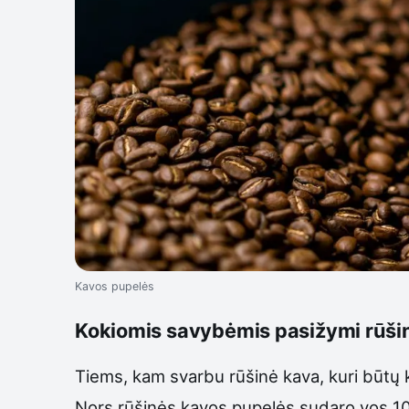
Kavos pupelės
Kokiomis savybėmis pasižymi rūši
Tiems, kam svarbu rūšinė kava, kuri būtų k
Nors rūšinės kavos pupelės sudaro vos 10 p