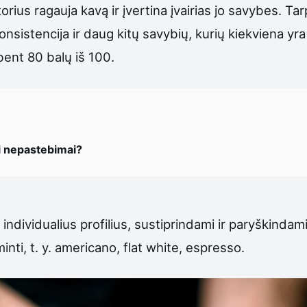
ius ragauja kavą ir įvertina įvairias jo savybes. Ta
sistencija ir daug kitų savybių, kurių kiekviena yr
 bent 80 balų iš 100.
si nepastebimai?
individualius profilius, sustiprindami ir paryškindam
ti, t. y. americano, flat white, espresso.