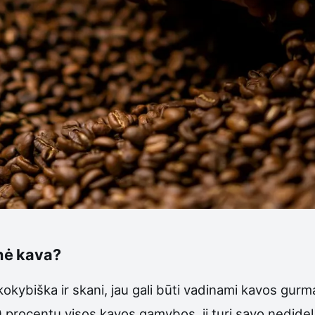
nė kava?
okybiška ir skani, jau gali būti vadinami kavos gurm
rocentų visos kavos gamybos, ji turi savo nedidelį,