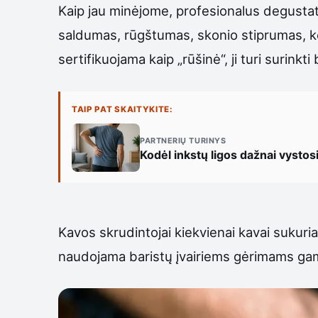
Kaip jau minėjome, profesionalus degustator
saldumas, rūgštumas, skonio stiprumas, kon
sertifikuojama kaip „rūšinė“, ji turi surinkti
TAIP PAT SKAITYKITE:
PARTNERIŲ TURINYS
Kodėl inkstų ligos dažnai vysto
Kavos skrudintojai kiekvienai kavai sukuria 
naudojama baristų įvairiems gėrimams gamin