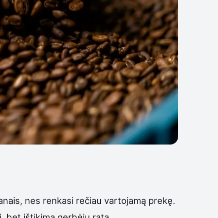
anais, nes renkasi rečiau vartojamą prekę.
 bet ištikimą gerbėjų ratą.