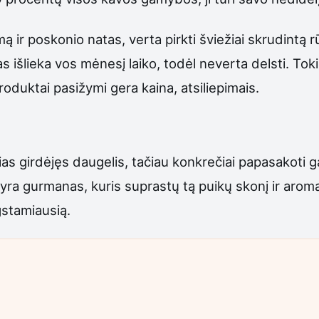
mą ir poskonio natas, verta pirkti šviežiai skrudint
 išlieka vos mėnesį laiko, todėl neverta delsti. Toki
oduktai pasižymi gera kaina, atsiliepimais.
s girdėjęs daugelis, tačiau konkrečiai papasakoti ga
yra gurmanas, kuris suprastų tą puikų skonį ir aromat
ėgstamiausią.