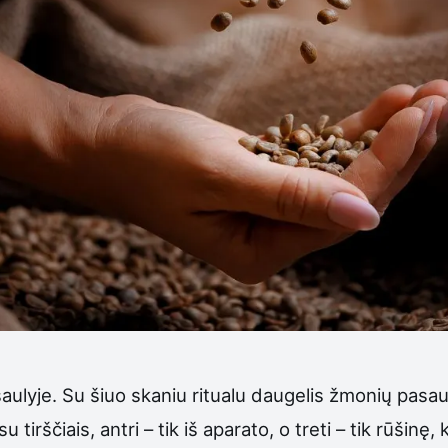
saulyje. Su šiuo skaniu ritualu daugelis žmonių pasa
tirščiais, antri – tik iš aparato, o treti – tik rūšinę, 