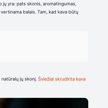
rp jų yra: pats skonis, aromatingumas,
a vertinama balais. Tam, kad kava būtų
i natūralų jų skonį.
Šviežiai skrudinta kava