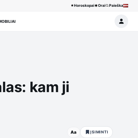
Horoskopai
Orai
Paieška
OBILIAI
las: kam ji
Aa
ĮSIMINTI