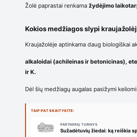
Žolė paprastai renkama
žydėjimo laikotar
Kokios medžiagos slypi kraujažolė
Kraujažolėje aptinkama daug biologiškai akt
alkaloidai (achileinas ir betonicinas), et
ir K.
Dėl šių medžiagų augalas pasižymi keliomis
TAIP PAT SKAITYKITE:
PARTNERIŲ TURINYS
Sužadėtuvių žiedai: ką reiškia s