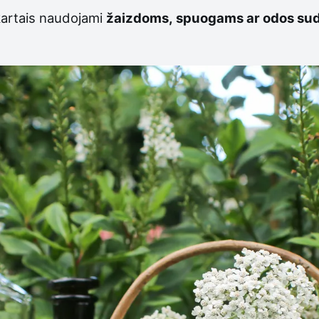
 kartais naudojami
žaizdoms, spuogams ar odos su