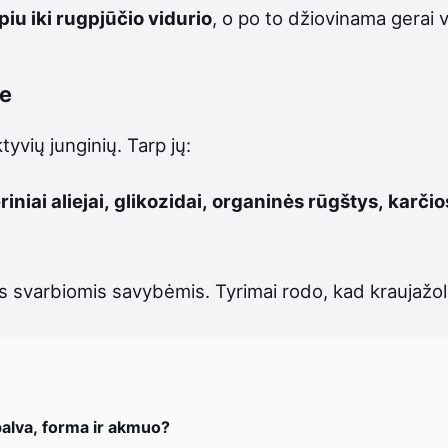
piu iki rugpjūčio vidurio
, o po to džiovinama gerai 
je
yvių junginių. Tarp jų:
eriniai aliejai, glikozidai, organinės rūgštys, kar
 svarbiomis savybėmis. Tyrimai rodo, kad kraujažolė 
palva, forma ir akmuo?