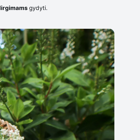
dirgimams
gydyti.