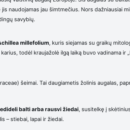
e jis naudojamas jau šimtmečius. Nors dažniausiai m
udingų savybių.
chillea millefolium
, kuris siejamas su graikų mitol
arius, todėl kraujažolė ilgą laiką buvo vadinama ir „k
steraceae) šeimai. Tai daugiametis žolinis augalas, p
edideli balti arba rausvi žiedai
, susitelkę į skėtiniu
 – stiebai, lapai ir žiedai.