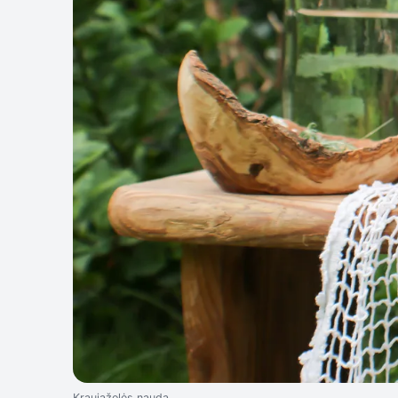
Kraujažolės nauda