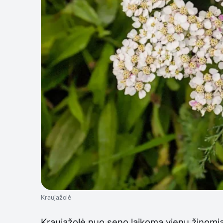
Kraujažolė
Kraujažolė nuo seno laikoma vienu žinomiau