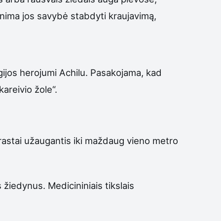
inima jos savybė stabdyti kraujavimą,
ogijos herojumi Achilu. Pasakojama, kad
areivio žole“.
aprastai užaugantis iki maždaug vieno metro
s žiedynus. Medicininiais tikslais