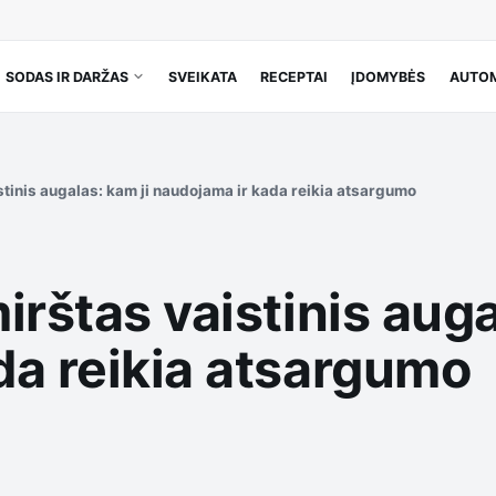
SODAS IR DARŽAS
SVEIKATA
RECEPTAI
ĮDOMYBĖS
AUTOM
stinis augalas: kam ji naudojama ir kada reikia atsargumo
irštas vaistinis auga
da reikia atsargumo