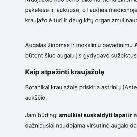
pakelėse ir laukuose, o liaudies medicinoj
kraujažolė turi ir daug kitų organizmui na
Augalas žinomas ir moksliniu pavadinimu
A
būtent šiuo augalu jis gydydavo sužeistus k
Kaip atpažinti kraujažolę
Botanikai kraujažolę priskiria astrinių (A
aukščio.
Jam būdingi
smulkiai suskaldyti lapai ir n
dažniausiai naudojama viršutinė augalo dalis