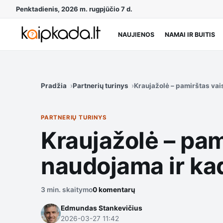
Penktadienis, 2026 m. rugpjūčio 7 d.
NAUJIENOS
NAMAI IR BUITIS
Pradžia
Partnerių turinys
Kraujažolė – pamirštas vai
PARTNERIŲ TURINYS
Kraujažolė – pam
naudojama ir ka
3 min. skaitymo
0 komentarų
Edmundas Stankevičius
2026-03-27 11:42