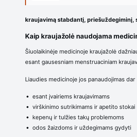
kraujavimą stabdantį, priešuždegiminį, s
Kaip kraujažolė naudojama medici
Šiuolaikinėje medicinoje kraujažolė dažni
esant gausesniam menstruaciniam kraujav
Liaudies medicinoje jos panaudojimas dar 
esant įvairiems kraujavimams
virškinimo sutrikimams ir apetito stokai
kepenų ir tulžies takų problemoms
odos žaizdoms ir uždegimams gydyti