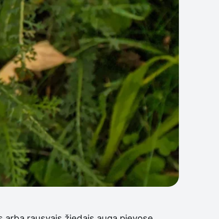
s arba rausvais žiedais auga pievose,