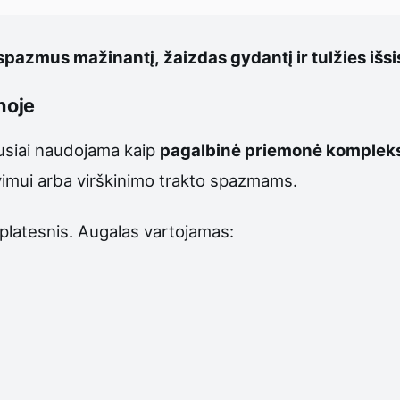
pazmus mažinantį, žaizdas gydantį ir tulžies išsi
noje
ausiai naudojama kaip
pagalbinė priemonė komplek
imui arba virškinimo trakto spazmams.
platesnis. Augalas vartojamas: