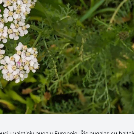
sių vaistinių augalų Europoje. Šis augalas su baltai