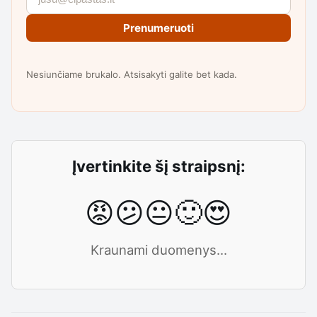
Prenumeruoti
Nesiunčiame brukalo. Atsisakyti galite bet kada.
Įvertinkite šį straipsnį:
😡
😕
😐
🙂
😍
Kraunami duomenys...