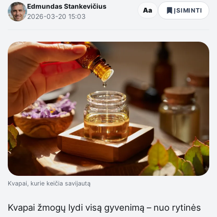
Edmundas Stankevičius
Aa
ĮSIMINTI
2026-03-20 15:03
Kvapai, kurie keičia savijautą
Kvapai žmogų lydi visą gyvenimą – nuo rytinės