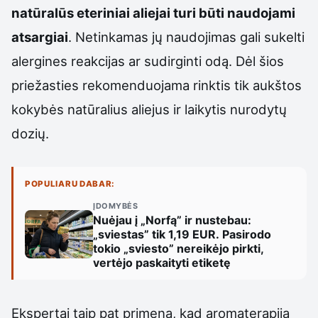
natūralūs eteriniai aliejai turi būti naudojami
atsargiai
. Netinkamas jų naudojimas gali sukelti
alergines reakcijas ar sudirginti odą. Dėl šios
priežasties rekomenduojama rinktis tik aukštos
kokybės natūralius aliejus ir laikytis nurodytų
dozių.
POPULIARU DABAR:
ĮDOMYBĖS
Nuėjau į „Norfą” ir nustebau:
„sviestas” tik 1,19 EUR. Pasirodo
tokio „sviesto” nereikėjo pirkti,
vertėjo paskaityti etiketę
Ekspertai taip pat primena, kad aromaterapija