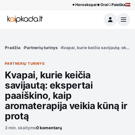
Horoskopai
Orai
Paieška
Meniu
Pradžia
Partnerių turinys
Kvapai, kurie keičia savijautą: ekspe
PARTNERIŲ TURINYS
Kvapai, kurie keičia
savijautą: ekspertai
paaiškino, kaip
aromaterapija veikia kūną ir
protą
3 min. skaitymo
0 komentarų