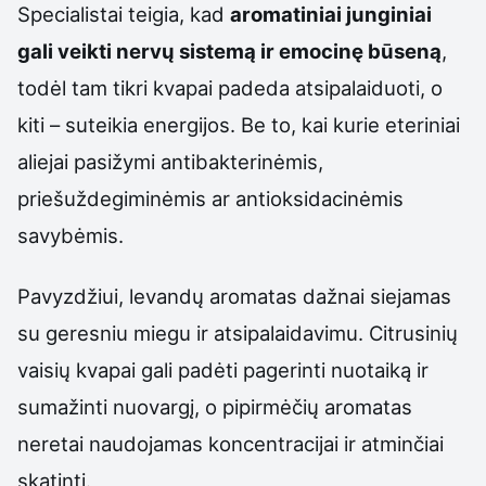
Specialistai teigia, kad
aromatiniai junginiai
gali veikti nervų sistemą ir emocinę būseną
,
todėl tam tikri kvapai padeda atsipalaiduoti, o
kiti – suteikia energijos. Be to, kai kurie eteriniai
aliejai pasižymi antibakterinėmis,
priešuždegiminėmis ar antioksidacinėmis
savybėmis.
Pavyzdžiui, levandų aromatas dažnai siejamas
su geresniu miegu ir atsipalaidavimu. Citrusinių
vaisių kvapai gali padėti pagerinti nuotaiką ir
sumažinti nuovargį, o pipirmėčių aromatas
neretai naudojamas koncentracijai ir atminčiai
skatinti.