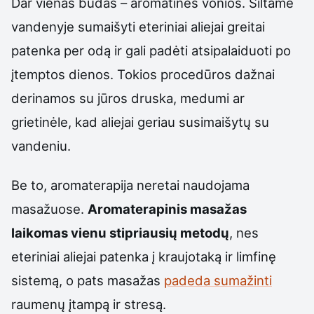
Dar vienas būdas – aromatinės vonios. Šiltame
vandenyje sumaišyti eteriniai aliejai greitai
patenka per odą ir gali padėti atsipalaiduoti po
įtemptos dienos. Tokios procedūros dažnai
derinamos su jūros druska, medumi ar
grietinėle, kad aliejai geriau susimaišytų su
vandeniu.
Be to, aromaterapija neretai naudojama
masažuose.
Aromaterapinis masažas
laikomas vienu stipriausių metodų
, nes
eteriniai aliejai patenka į kraujotaką ir limfinę
sistemą, o pats masažas
padeda sumažinti
raumenų įtampą ir stresą.