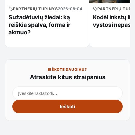
PARTNERIŲ TURINYS
2026-08-04
PARTNERIŲ TURI
Sužadėtuvių žiedai: ką
Kodėl inkstų li
reiškia spalva, forma ir
vystosi nepast
akmuo?
IEŠKOTE DAUGIAU?
Atraskite kitus straipsnius
Ieškoti straipsnių
Ieškoti