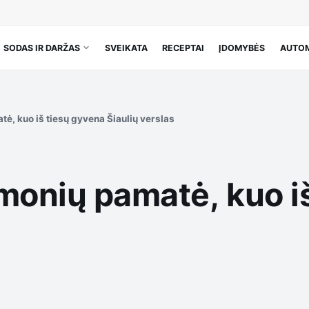
SODAS IR DARŽAS
SVEIKATA
RECEPTAI
ĮDOMYBĖS
AUTOM
tė, kuo iš tiesų gyvena Šiaulių verslas
žmonių pamatė, kuo i