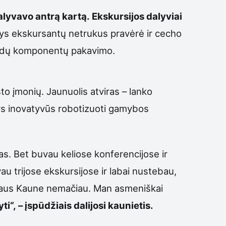
alyvavo antrą kartą. Ekskursijos dalyviai
Būrys ekskursantų netrukus pravėrė ir cecho
baldų komponentų pakavimo.
to įmonių. Jaunuolis atviras – lanko
tys inovatyvūs robotizuoti gamybos
as. Bet buvau keliose konferencijose ir
au trijose ekskursijose ir labai nustebau,
šaus Kaune nemačiau. Man asmeniškai
“, – įspūdžiais dalijosi kaunietis.