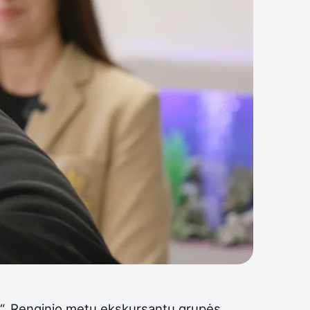
ą!“. Renginio metu ekskursantų grupės