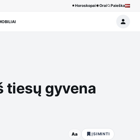
Horoskopai
Orai
Paieška
OBILIAI
š tiesų gyvena
Aa
ĮSIMINTI