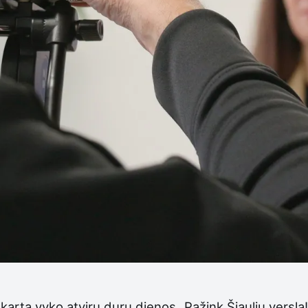
 kartą vyko atvirų durų dienos „Pažink Šiaulių versl