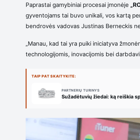
Paprastai gamybiniai procesai įmonėje
„RO
gyventojams tai buvo unikali, vos kartą per
bendrovės vadovas Justinas Berneckis nes
„Manau, kad tai yra puiki iniciatyva žmon
technologijomis, inovacijomis bei darbdavi
TAIP PAT SKAITYKITE:
PARTNERIŲ TURINYS
Sužadėtuvių žiedai: ką reiškia s