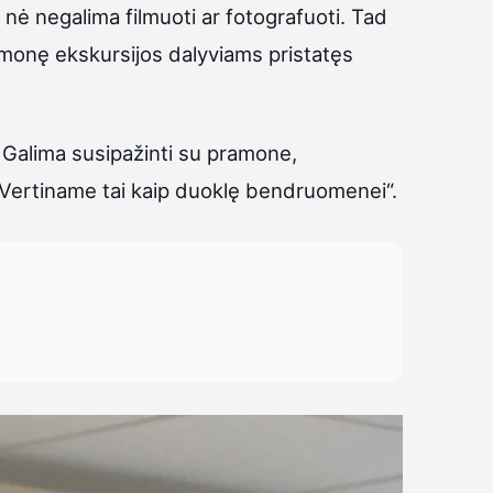
 nė negalima filmuoti ar fotografuoti. Tad
. Įmonę ekskursijos dalyviams pristatęs
 Galima susipažinti su pramone,
s. Vertiname tai kaip duoklę bendruomenei“.