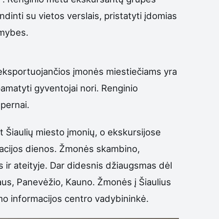
ndinti su vietos verslais, pristatyti įdomias
imybes.
s eksportuojančios įmonės miestiečiams yra
amatyti gyventojai nori. Renginio
pernai.
Šiaulių miesto įmonių, o ekskursijose
racijos dienos. Žmonės skambino,
is ir ateityje. Dar didesnis džiaugsmas dėl
niaus, Panevėžio, Kauno. Žmonės į Šiaulius
izmo informacijos centro vadybininkė.