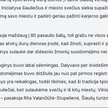
Iniciatyva šiauliečius ir miesto svečius siekia supaži
imą savo miestu ir padėti geriau pažinti karjeros gal
uja maždaug į 80 pasaulio šalių, toli gražu ne viso
 atvirų durų dienose įrodė, kad žinoti, suprasti ir p
nginys sulaukė dar didesnio žmonių susidomėjimo nei 
ginys buvo labai sėkmingas. Dalyvavo per dvidešimt 
idomėjimas buvo didžiulis jau nuo pat pirmos regist
s yra reikalingas, todėl tikimės, kad ši tradicija tęs
auliečiai, bet sulaukėme svečių ir iš kitų miestų: Vil
“, – pasakoja Rita Valančiūtė-Stupelienė, Šiaulių tur