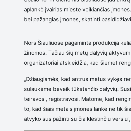
aplankė įvairias mieste veikiančias įmones. 
bei pažangias įmones, skatinti pasididžiav
Nors Šiauliuose pagaminta produkcija kelia
žinomos. Tačiau šių metų dalyvių aktyvumas
organizatoriai atskleidžia, kad šiemet re
„Džiaugiamės, kad antrus metus vykęs ren
sulaukėme beveik tūkstančio dalyvių. Sus
teiravosi, registravosi. Matome, kad renginy
to, kad šiais metais įmones lankė ne tik ši
atvyko susipažinti su čia klestinčiu verslu