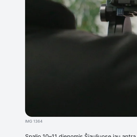
IMG 1364
Spalio 10–11 dienomis Šiauliuose jau antrą