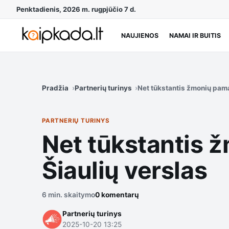
Penktadienis, 2026 m. rugpjūčio 7 d.
NAUJIENOS
NAMAI IR BUITIS
Pradžia
Partnerių turinys
Net tūkstantis žmonių pama
PARTNERIŲ TURINYS
Net tūkstantis 
Šiaulių verslas
6 min. skaitymo
0 komentarų
Partnerių turinys
2025-10-20 13:25