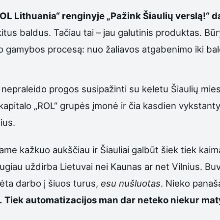
OL Lithuania“ renginyje „Pažink Šiaulių verslą!“ d
kitus baldus. Tačiau tai – jau galutinis produktas. 
kto gamybos procesą: nuo žaliavos atgabenimo iki 
 nepraleido progos susipažinti su keletu Šiaulių mies
kapitalo „ROL“ grupės įmonė ir čia kasdien vykstan
ius.
e kažkuo aukščiau ir Šiauliai galbūt šiek tiek kaim
ugiau uždirba Lietuvai nei Kaunas ar net Vilnius. Buv
dėta darbo į šiuos turus,
esu nušluotas
. Nieko pana
 Tiek automatizacijos man dar neteko niekur matyti