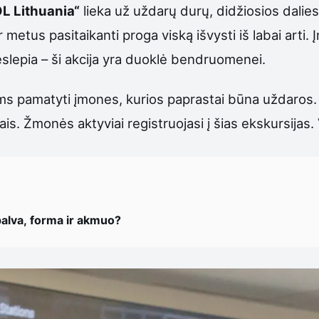
L Lithuania“
lieka už uždarų durų, didžiosios dalies
 metus pasitaikanti proga viską išvysti iš labai arti
lepia – ši akcija yra duoklė bendruomenei.
ėms pamatyti įmones, kurios paprastai būna uždaros.
ais. Žmonės aktyviai registruojasi į šias ekskursija
palva, forma ir akmuo?