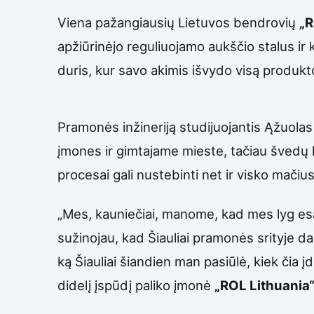
Viena pažangiausių Lietuvos bendrovių
„R
apžiūrinėjo reguliuojamo aukščio stalus ir 
duris, kur savo akimis išvydo visą produ
Pramonės inžineriją studijuojantis Ąžuolas
įmones ir gimtajame mieste, tačiau švedų 
procesai gali nustebinti net ir visko mačius
„Mes, kauniečiai, manome, kad mes lyg esam
sužinojau, kad Šiauliai pramonės srityje da
ką Šiauliai šiandien man pasiūlė, kiek čia į
didelį įspūdį paliko įmonė
„ROL Lithuania“.