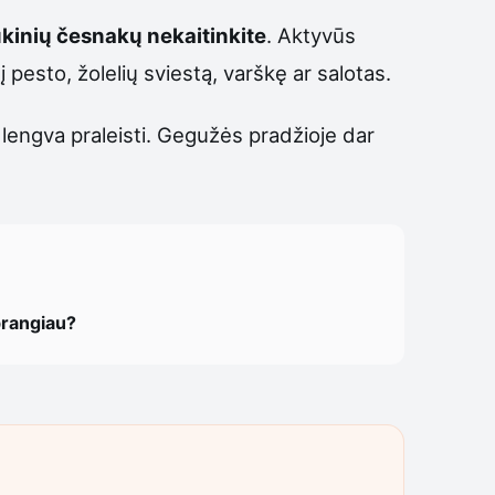
aukinių česnakų nekaitinkite
. Aktyvūs
į pesto, žolelių sviestą, varškę ar salotas.
ą lengva praleisti. Gegužės pradžioje dar
brangiau?