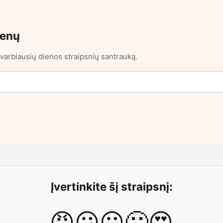
ienų
varbiausių dienos straipsnių santrauką.
Įvertinkite šį straipsnį:
😡
😕
😐
🙂
😍