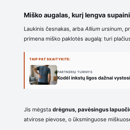
Miško augalas, kurį lengva supainio
Laukinis česnakas, arba
Allium ursinum
, p
primena miško paklotės augalą: turi plačiu
TAIP PAT SKAITYKITE:
PARTNERIŲ TURINYS
Kodėl inkstų ligos dažnai vysto
Jis mėgsta
drėgnus, pavėsingus lapuoči
atvirose pievose, o ūksminguose miškuos