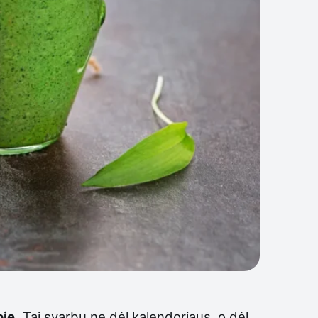
je.
Tai svarbu ne dėl kalendoriaus, o dėl