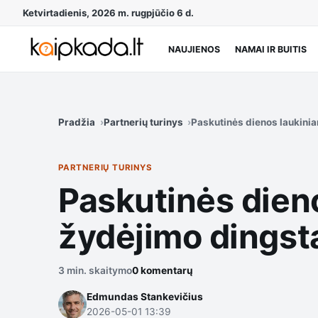
Ketvirtadienis, 2026 m. rugpjūčio 6 d.
NAUJIENOS
NAMAI IR BUITIS
Pradžia
Partnerių turinys
Paskutinės dienos laukiniam
PARTNERIŲ TURINYS
Paskutinės dien
žydėjimo dingsta 
3 min. skaitymo
0 komentarų
Edmundas Stankevičius
2026-05-01 13:39