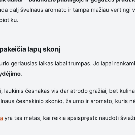
nda dalį švelnaus aromato ir tampa mažiau vertingi vi
biotiku.
pakeičia lapų skonį
urio geriausias laikas labai trumpas. Jo lapai renka
žydėjimo
.
, laukinis česnakas vis dar atrodo gražiai, bet kulina
velnaus česnakinio skonio, žalumo ir aromato, kuris n
ia
yra tas metas, kai reikia apsispręsti: naudoti šviež