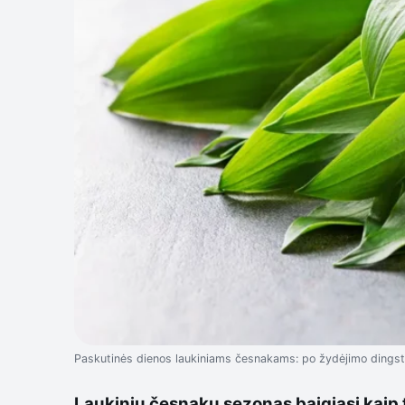
Paskutinės dienos laukiniams česnakams: po žydėjimo dingsta t
Laukinių česnakų sezonas baigiasi kaip t