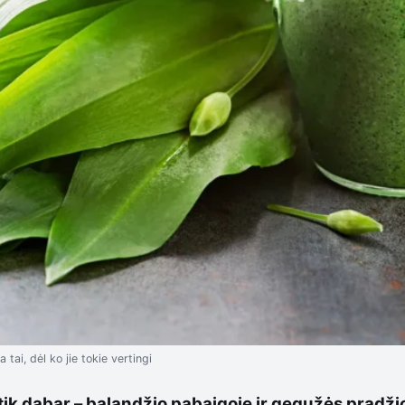
ai, dėl ko jie tokie vertingi
ik dabar – balandžio pabaigoje ir gegužės pradžio