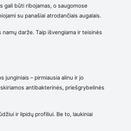
mas gali būti ribojamas, o saugomose
ainiojami su panašiai atrodančiais augalais.
us namų darže. Taip išvengiama ir teisinės
junginiais – pirmiausia alinu ir jo
iskiriamos antibakterinės, priešgrybelinės
i ir lipidų profiliui. Be to, laukiniai