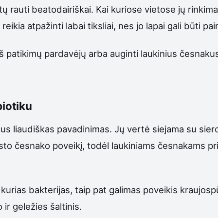
tų rauti beatodairiškai. Kai kuriose vietose jų rinki
eikia atpažinti labai tiksliai, nes jo lapai gali būti p
 iš patikimų pardavėjų arba auginti laukinius česnak
biotiku
s liaudiškas pavadinimas. Jų vertė siejama su sieros 
asto česnako poveikį, todėl laukiniams česnakams pr
ias bakterijas, taip pat galimas poveikis kraujospūdžiu
ir geležies šaltinis.