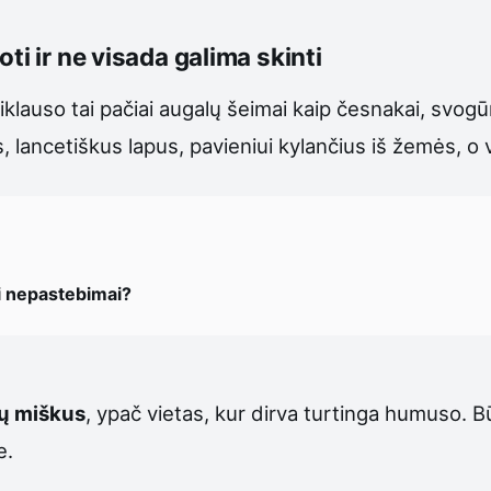
ti ir ne visada galima skinti
riklauso tai pačiai augalų šeimai kaip česnakai, svogūn
s, lancetiškus lapus, pavieniui kylančius iš žemės, o
si nepastebimai?
ų miškus
, ypač vietas, kur dirva turtinga humuso. B
e.