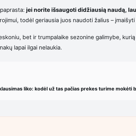
i paprasta:
jei norite išsaugoti didžiausią naudą, l
ojimui, todėl geriausia juos naudoti žalius – įmaišyti 
rieskoniu, bet ir trumpalaike sezonine galimybe, kuri
nakų lapai ilgai nelaukia.
lausimas liko: kodėl už tas pačias prekes turime mokėti 