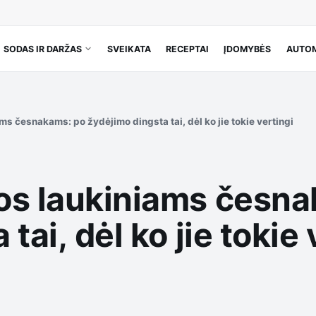
SODAS IR DARŽAS
SVEIKATA
RECEPTAI
ĮDOMYBĖS
AUTOM
s česnakams: po žydėjimo dingsta tai, dėl ko jie tokie vertingi
os laukiniams česna
tai, dėl ko jie tokie 