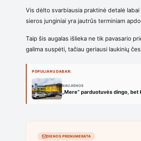
Vis dėlto svarbiausia praktinė detalė laba
sieros junginiai yra jautrūs terminiam apdor
Taip šis augalas išlieka ne tik pavasario p
galima suspėti, tačiau geriausi laukinių čes
POPULIARU DABAR:
NAUJIENOS
„Mere“ parduotuvės dingo, bet k
DIENOS PRENUMERATA