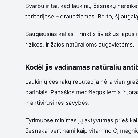
Svarbu ir tai, kad laukinių česnakų nereikė
teritorijose – draudžiamas. Be to, šį augalą r
Saugiausias kelias – rinktis šviežius lapus
rizikos, ir žalos natūralioms augavietėms.
Kodėl jis vadinamas natūraliu anti
Laukinių česnakų reputacija nėra vien gražu
dariniais. Panašios medžiagos lemia ir įpr
ir antivirusinės savybės.
Tyrimuose minimas jų aktyvumas prieš kai kur
česnakai vertinami kaip vitamino C, magnio 