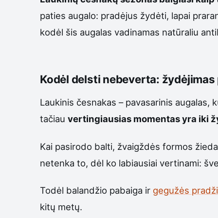
paties augalo: pradėjus žydėti, lapai prara
kodėl šis augalas vadinamas natūraliu anti
Kodėl delsti nebeverta: žydėjimas 
Laukinis česnakas – pavasarinis augalas, k
tačiau
vertingiausias momentas yra iki 
Kai pasirodo balti, žvaigždės formos žiedai
netenka to, dėl ko labiausiai vertinami: š
Todėl balandžio pabaiga ir
gegužės pradž
kitų metų.