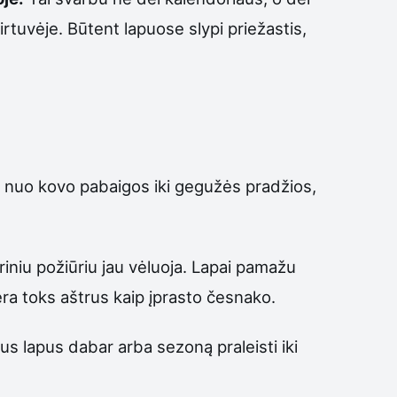
rtuvėje. Būtent lapuose slypi priežastis,
mi nuo kovo pabaigos iki gegužės pradžios,
riniu požiūriu jau vėluoja. Lapai pamažu
ėra toks aštrus kaip įprasto česnako.
ius lapus dabar arba sezoną praleisti iki