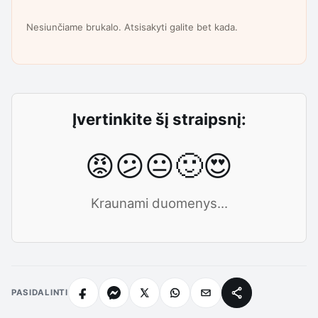
Nesiunčiame brukalo. Atsisakyti galite bet kada.
Įvertinkite šį straipsnį:
😡
😕
😐
🙂
😍
Kraunami duomenys...
PASIDALINTI