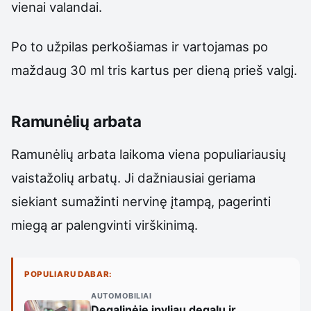
vienai valandai.
Po to užpilas perkošiamas ir vartojamas po
maždaug 30 ml tris kartus per dieną prieš valgį.
Ramunėlių arbata
Ramunėlių arbata laikoma viena populiariausių
vaistažolių arbatų. Ji dažniausiai geriama
siekiant sumažinti nervinę įtampą, pagerinti
miegą ar palengvinti virškinimą.
POPULIARU DABAR:
AUTOMOBILIAI
Degalinėje įpyliau degalų ir