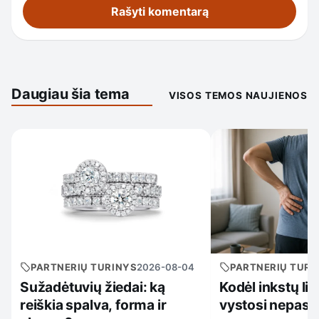
Daugiau šia tema
VISOS TEMOS NAUJIENOS
PARTNERIŲ TURINYS
2026-08-04
PARTNERIŲ TURI
Sužadėtuvių žiedai: ką
Kodėl inkstų li
reiškia spalva, forma ir
vystosi nepast