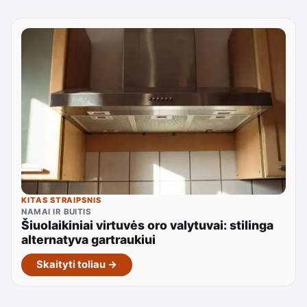
KITAS STRAIPSNIS
NAMAI IR BUITIS
Šiuolaikiniai virtuvės oro valytuvai: stilinga
alternatyva gartraukiui
Skaityti toliau →