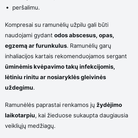
peršalimu.
Kompresai su ramunėlių užpilu gali būti
naudojami gydant
odos abscesus, opas,
egzemą ar furunkulus
. Ramunėlių garų
inhaliacijos kartais rekomenduojamos sergant
ūminėmis kvėpavimo takų infekcijomis,
lėtiniu rinitu ar nosiaryklės gleivinės
uždegimu
.
Ramunėlės paprastai renkamos jų
žydėjimo
laikotarpiu
, kai žieduose sukaupta daugiausia
veikliųjų medžiagų.