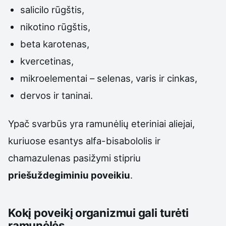
salicilo rūgštis,
nikotino rūgštis,
beta karotenas,
kvercetinas,
mikroelementai – selenas, varis ir cinkas,
dervos ir taninai.
Ypač svarbūs yra ramunėlių eteriniai aliejai,
kuriuose esantys alfa-bisabololis ir
chamazulenas pasižymi stipriu
priešuždegiminiu poveikiu
.
Kokį poveikį organizmui gali turėti
ramunėlės