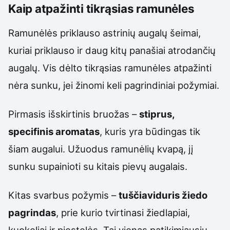
Kaip atpažinti tikrąsias ramunėles
Ramunėlės priklauso astrinių augalų šeimai,
kuriai priklauso ir daug kitų panašiai atrodančių
augalų. Vis dėlto tikrąsias ramunėles atpažinti
nėra sunku, jei žinomi keli pagrindiniai požymiai.
Pirmasis išskirtinis bruožas –
stiprus,
specifinis aromatas
, kuris yra būdingas tik
šiam augalui. Užuodus ramunėlių kvapą, jį
sunku supainioti su kitais pievų augalais.
Kitas svarbus požymis –
tuščiaviduris žiedo
pagrindas
, prie kurio tvirtinasi žiedlapiai,