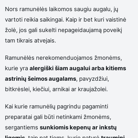
Nors ramunėlės laikomos saugiu augalu, jų
vartoti reikia saikingai. Kaip ir bet kuri vaistinė
žolė, jos gali sukelti nepageidaujamą poveikį
tam tikrais atvejais.
Ramunėlės nerekomenduojamos žmonėms,
kurie yra
alergiški šiam augalui arba kitiems
astrinių šeimos augalams
, pavyzdžiui,
bitkrėslei, kiečiui, arnikai ar kraujažolei.
Kai kurie ramunėlių pagrindu pagaminti
preparatai gali būti netinkami žmonėms,
sergantiems
sunkiomis kepenų ar inkstų
ligomis
, taip pat tiems, kurie patyrė
trauminį