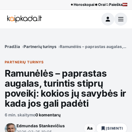
Horoskopai
Orai
Paieška
Meniu
Pradžia
Partnerių turinys
Ramunėlės – paprastas augalas, turint
PARTNERIŲ TURINYS
Ramunėlės – paprastas
augalas, turintis stiprų
poveikį: kokios jų savybės ir
kada jos gali padėti
6 min. skaitymo
0 komentarų
Edmundas Stankevičius
Aa
ĮSIMINTI
2026-03-25 19:05