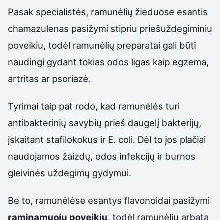
Pasak specialistės, ramunėlių žieduose esantis
chamazulenas pasižymi stipriu priešuždegiminiu
poveikiu, todėl ramunėlių preparatai gali būti
naudingi gydant tokias odos ligas kaip egzema,
artritas ar psoriazė.
Tyrimai taip pat rodo, kad ramunėlės turi
antibakterinių savybių prieš daugelį bakterijų,
įskaitant stafilokokus ir E. coli. Dėl to jos plačiai
naudojamos žaizdų, odos infekcijų ir burnos
gleivinės uždegimų gydymui.
Be to, ramunėlėse esantys flavonoidai pasižymi
raminamuoju poveikiu
, todėl ramunėlių arbata