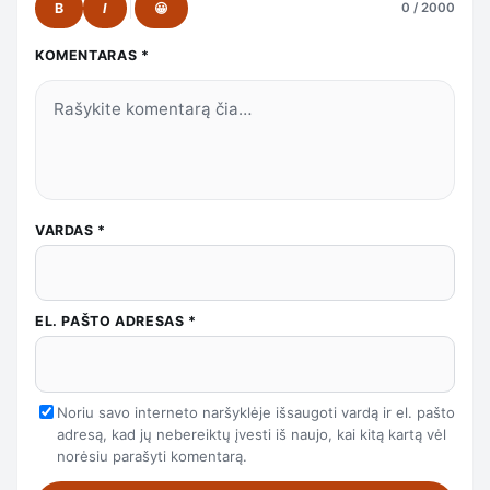
B
I
😀
0 / 2000
KOMENTARAS
*
VARDAS
*
EL. PAŠTO ADRESAS
*
Noriu savo interneto naršyklėje išsaugoti vardą ir el. pašto
adresą, kad jų nebereiktų įvesti iš naujo, kai kitą kartą vėl
norėsiu parašyti komentarą.