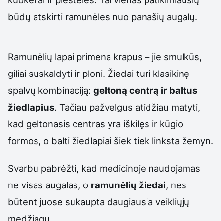
kuokeliai ir piestelės. Tai vienas patikimiausių
būdų atskirti ramunėles nuo panašių augalų.
Ramunėlių lapai primena krapus – jie smulkūs,
giliai suskaldyti ir ploni. Žiedai turi klasikinę
spalvų kombinaciją:
geltoną centrą ir baltus
žiedlapius
. Tačiau pažvelgus atidžiau matyti,
kad geltonasis centras yra iškilęs ir kūgio
formos, o balti žiedlapiai šiek tiek linksta žemyn.
Svarbu pabrėžti, kad medicinoje naudojamas
ne visas augalas, o
ramunėlių žiedai
, nes
būtent juose sukaupta daugiausia veikliųjų
medžiagų.